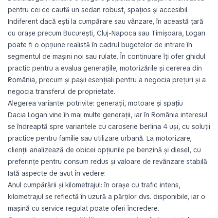
pentru cei ce caută un sedan robust, spațios și accesibil.
Indiferent dacă ești la cumpărare sau vânzare, în această țară
cu orașe precum București, Cluj-Napoca sau Timișoara, Logan
poate fi o opțiune realistă în cadrul bugetelor de intrare în
segmentul de mașini noi sau rulate. În continuare îți ofer ghidul
practic pentru a evalua generațiile, motorizările și cererea din
România, precum și pașii esențiali pentru a negocia prețuri și a
negocia transferul de proprietate.
Alegerea variantei potrivite: generații, motoare și spațiu
Dacia Logan vine în mai multe generații, iar în România interesul
se îndreaptă spre variantele cu caroserie berlina 4 uși, cu soluții
practice pentru familie sau utilizare urbană. La motorizare,
clienții analizează de obicei opțiunile pe benzină și diesel, cu
preferințe pentru consum redus și valoare de revânzare stabilă.
Iată aspecte de avut în vedere:
Anul cumpărării și kilometrajul: în orașe cu trafic intens,
kilometrajul se reflectă în uzură a părților dvs. disponibile, iar o
mașină cu service regulat poate oferi încredere.