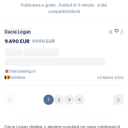
Publicarea e gratis · Publică în 5 minute · 6.186
cumpărători/lună
Dacia Logan
DEALER
9.490 EUR
9.990 EUR
StarLeasing.ro
România
05 Martie 2026
1
2
3
4
Dacia Logan rămâne o alegere populară pe piața românească