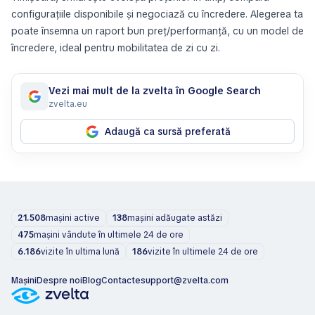
configurațiile disponibile și negociază cu încredere. Alegerea ta
poate însemna un raport bun preț/performanță, cu un model de
încredere, ideal pentru mobilitatea de zi cu zi.
Vezi mai mult de la zvelta în Google Search
zvelta.eu
Adaugă ca sursă preferată
21.508
mașini active
138
mașini adăugate astăzi
475
mașini vândute în ultimele 24 de ore
6.186
vizite în ultima lună
186
vizite în ultimele 24 de ore
Mașini
Despre noi
Blog
Contacte
support@zvelta.com