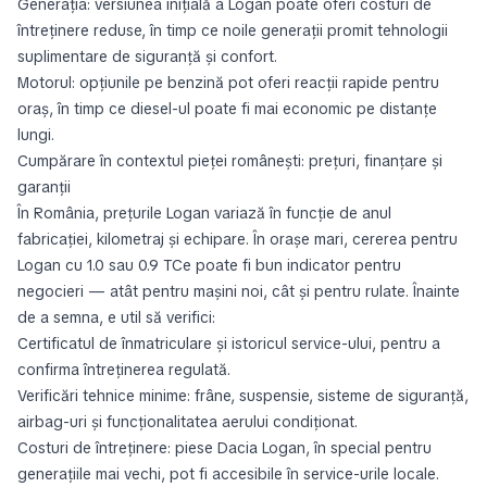
Generația: versiunea inițială a Logan poate oferi costuri de
întreținere reduse, în timp ce noile generații promit tehnologii
suplimentare de siguranță și confort.
Motorul: opțiunile pe benzină pot oferi reacții rapide pentru
oraș, în timp ce diesel-ul poate fi mai economic pe distanțe
lungi.
Cumpărare în contextul pieței românești: prețuri, finanțare și
garanții
În România, prețurile Logan variază în funcție de anul
fabricației, kilometraj și echipare. În orașe mari, cererea pentru
Logan cu 1.0 sau 0.9 TCe poate fi bun indicator pentru
negocieri — atât pentru mașini noi, cât și pentru rulate. Înainte
de a semna, e util să verifici:
Certificatul de înmatriculare și istoricul service-ului, pentru a
confirma întreținerea regulată.
Verificări tehnice minime: frâne, suspensie, sisteme de siguranță,
airbag-uri și funcționalitatea aerului condiționat.
Costuri de întreținere: piese Dacia Logan, în special pentru
generațiile mai vechi, pot fi accesibile în service-urile locale.