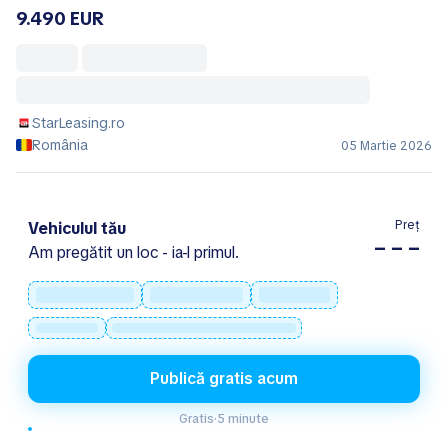
9.490 EUR
StarLeasing.ro
România
05 Martie 2026
Preț
Vehiculul tău
– – –
Am pregătit un loc - ia-l primul.
Publică gratis acum
Gratis
·
5 minute