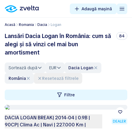
Adaugă mașină
Acasă
Romania
Dacia
Logan
Lansări Dacia Logan în România: cum să
84
alegi și să vinzi cel mai bun
amortisment
Sortează după
EUR
Dacia Logan
România
Resetează filtrele
Filtre
DACIA LOGAN BREAK| 2014-04 | 0.9B |
DEALER
90CP| Clima Ac | Navi | 227.000 Km |