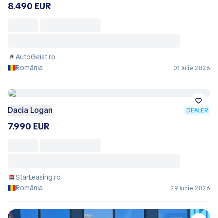
8.490 EUR
AutoGeist.ro
România
01 Iulie 2026
Dacia Logan
DEALER
7.990 EUR
StarLeasing.ro
România
29 Iunie 2026