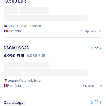
17.500 EUR
Apan-TopSelection.ro
România
15 Aprilie 2026
DACIA LOGAN
DEALER
4.990 EUR
6.038 EUR
LeasingAutomobile.ro
România
08 Martie 2026
Dacia Logan
DEALER