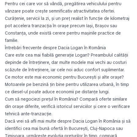
Pentru cei care vor să vândă, pregătirea vehiculului pentru
vânzare poate crește semnificativ atractivitatea ofertei.
Curățenie, servicii la zi, și un preț realist în funcție de kilometraj
pot accelera tranzacția în orașe precum Iași, Brașov sau
Constanța, unde există cerere pentru mașinile practice de
familie.
Întrebări frecvente despre Dacia Logan în România
Care este cea mai fiabilă generație Logan? Preambulul calității
depinde de întreținere, dar multe modele mai vechi au costuri
scăzute de întreținere, iar cele noi aduc confort suplimentar.
Ce motor este mai economic pentru București și alte orașe?
Motoarele pe benzină țin bine pentru utilizarea urbană, în timp
ce diesel-ul poate aduce economii pe distanțe lungi.
Cum să negociezi prețul în România? Compară oferte similare
din orașe diferite, verifică istoricul serviciilor și cere o verificare
tehnică ante-tranzacție.
Dacă vrei să afli mai multe despre Dacia Logan în România și să
identifici cea mai bună ofertă în București, Cluj-Napoca sau
Timișoara, urmărește evoluția prețurilor în timp, compară