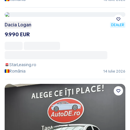
Dacia Logan
DEALER
9.990 EUR
StarLeasing.ro
România
14 Iulie 2026