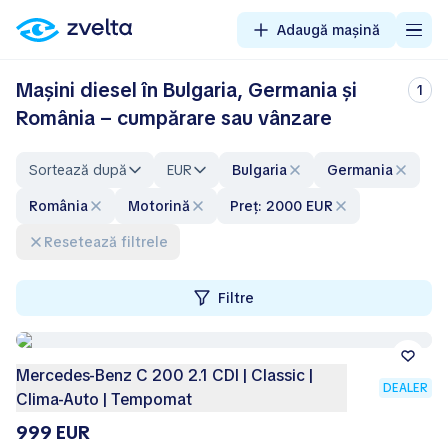
Adaugă mașină
Mașini diesel în Bulgaria, Germania și
1
România – cumpărare sau vânzare
Sortează după
EUR
Bulgaria
Germania
România
Motorină
Preț: 2000 EUR
Resetează filtrele
Filtre
Mercedes-Benz C 200 2.1 CDI | Classic |
DEALER
Clima-Auto | Tempomat
999 EUR