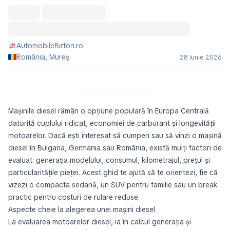
AutomobileBirton.ro
România, Mureș
28 Iunie 2026
Mașinile diesel rămân o opțiune populară în Europa Centrală
datorită cuplului ridicat, economiei de carburant și longevității
motoarelor. Dacă ești interesat să cumperi sau să vinzi o mașină
diesel în Bulgaria, Germania sau România, există mulți factori de
evaluat: generația modelului, consumul, kilometrajul, prețul și
particularitățile pieței. Acest ghid te ajută să te orientezi, fie că
vizezi o compacta sedană, un SUV pentru familie sau un break
practic pentru costuri de rulare reduse.
Aspecte cheie la alegerea unei mașini diesel
La evaluarea motoarelor diesel, ia în calcul generația și