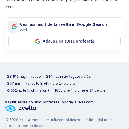
care oferă un echilibru bun între preț, fiabilitate și confort la
volan.
Vezi mai mult de la zvelta în Google Search
zvelta.eu
Adaugă ca sursă preferată
23.815
mașini active
214
mașini adăugate astăzi
397
mașini vândute în ultimele 24 de ore
6.052
vizite în ultima lună
183
vizite în ultimele 24 de ore
Mașini
Despre noi
Blog
Contacte
support@zvelta.com
© 2026 zvelta
Termeni de utilizare
Politica de confidențialitate
Informații pentru dealeri