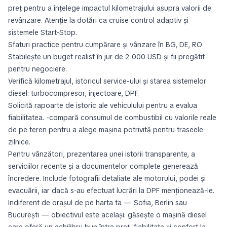
preț pentru a înțelege impactul kilometrajului asupra valorii de
revânzare. Atenție la dotări ca cruise control adaptiv și
sistemele Start-Stop.
Sfaturi practice pentru cumpărare și vânzare în BG, DE, RO
Stabilește un buget realist în jur de 2 000 USD și fii pregătit
pentru negociere.
Verifică kilometrajul, istoricul service-ului și starea sistemelor
diesel: turbocompresor, injectoare, DPF.
Solicită rapoarte de istoric ale vehiculului pentru a evalua
fiabilitatea. -compară consumul de combustibil cu valorile reale
de pe teren pentru a alege mașina potrivită pentru traseele
zilnice.
Pentru vânzători, prezentarea unei istorii transparente, a
serviciilor recente și a documentelor complete generează
încredere. Include fotografii detaliate ale motorului, podei și
evacuării, iar dacă s-au efectuat lucrări la DPF menționează-le.
Indiferent de orașul de pe harta ta — Sofia, Berlin sau
București — obiectivul este același: găsește o mașină diesel