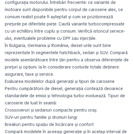
configurația motorului. Întrebări frecvente: ce variante de
motoare sunt disponibile pentru corpul de caroserie ales, ce
consum realist poate fi așteptat și cum se poziționează
prețurile pe diferitele piețe. Caută variante turbocompressate
cu un echilibru între cuplu și consum. Verifică istoricul service-
ului, eventualele probleme cu DPF sau injecțiile.
În Bulgaria, Germania și România, diesel-urile sunt bine
reprezentate în segmentele hatchback, sedan și SUV. Compară
modele asemănătoare între țări pentru a observa diferențele de
prețuri și opțiuni. Ia în considerare costurile totale deținere:
asigurare, taxe și service.
Evaluarea modelelor după generații și tipuri de caroserie
Pentru cumpărătorii de diesel, generația contează deoarece
standardele de emisii și tehnologia turbo evoluează. Tipuri de
caroserie de luat în seamă:
Crossoveruri și sedanuri compacte pentru oraș
SUV-uri pentru familie și drumuri lungi
Breakuri pentru spațiu de încărcare și confort
Compară modelele în aceeași generație și în același interval de