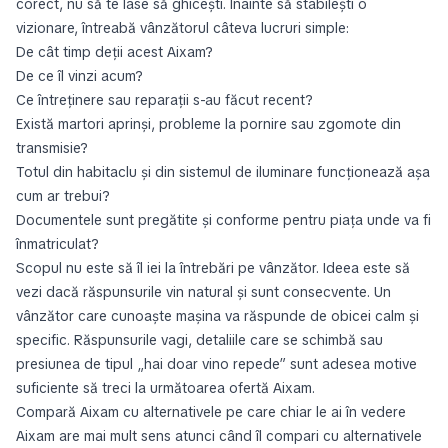
corect, nu să te lase să ghicești. Înainte să stabilești o
vizionare, întreabă vânzătorul câteva lucruri simple:
De cât timp deții acest Aixam?
De ce îl vinzi acum?
Ce întreținere sau reparații s-au făcut recent?
Există martori aprinși, probleme la pornire sau zgomote din
transmisie?
Totul din habitaclu și din sistemul de iluminare funcționează așa
cum ar trebui?
Documentele sunt pregătite și conforme pentru piața unde va fi
înmatriculat?
Scopul nu este să îl iei la întrebări pe vânzător. Ideea este să
vezi dacă răspunsurile vin natural și sunt consecvente. Un
vânzător care cunoaște mașina va răspunde de obicei calm și
specific. Răspunsurile vagi, detaliile care se schimbă sau
presiunea de tipul „hai doar vino repede” sunt adesea motive
suficiente să treci la următoarea ofertă Aixam.
Compară Aixam cu alternativele pe care chiar le ai în vedere
Aixam are mai mult sens atunci când îl compari cu alternativele