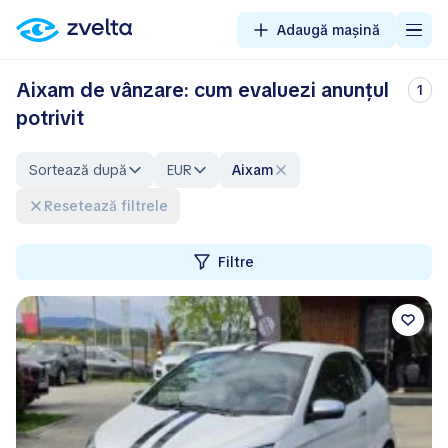
Adaugă mașină
Aixam de vânzare: cum evaluezi anunțul
1
potrivit
Sortează după
EUR
Aixam
Resetează filtrele
Filtre