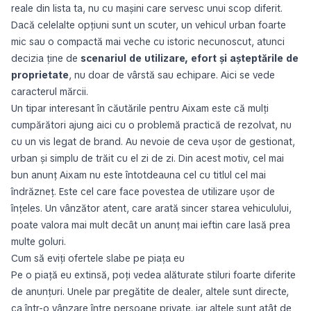
reale din lista ta, nu cu mașini care servesc unui scop diferit.
Dacă celelalte opțiuni sunt un scuter, un vehicul urban foarte
mic sau o compactă mai veche cu istoric necunoscut, atunci
decizia ține de
scenariul de utilizare, efort și așteptările de
proprietate
, nu doar de vârstă sau echipare. Aici se vede
caracterul mărcii.
Un tipar interesant în căutările pentru Aixam este că mulți
cumpărători ajung aici cu o problemă practică de rezolvat, nu
cu un vis legat de brand. Au nevoie de ceva ușor de gestionat,
urban și simplu de trăit cu el zi de zi. Din acest motiv, cel mai
bun anunț Aixam nu este întotdeauna cel cu titlul cel mai
îndrăzneț. Este cel care face povestea de utilizare ușor de
înțeles. Un vânzător atent, care arată sincer starea vehiculului,
poate valora mai mult decât un anunț mai ieftin care lasă prea
multe goluri.
Cum să eviți ofertele slabe pe piața eu
Pe o piață eu extinsă, poți vedea alăturate stiluri foarte diferite
de anunțuri. Unele par pregătite de dealer, altele sunt directe,
ca într-o vânzare între persoane private, iar altele sunt atât de