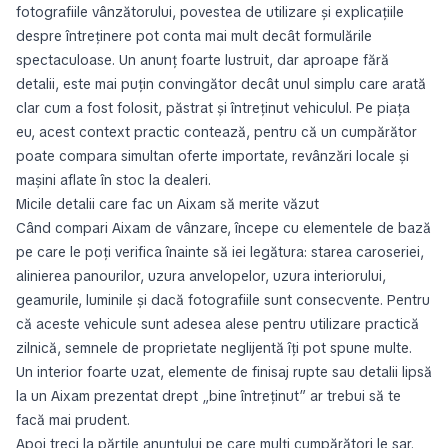
fotografiile vânzătorului, povestea de utilizare și explicațiile
despre întreținere pot conta mai mult decât formulările
spectaculoase. Un anunț foarte lustruit, dar aproape fără
detalii, este mai puțin convingător decât unul simplu care arată
clar cum a fost folosit, păstrat și întreținut vehiculul. Pe piața
eu, acest context practic contează, pentru că un cumpărător
poate compara simultan oferte importate, revânzări locale și
mașini aflate în stoc la dealeri.
Micile detalii care fac un Aixam să merite văzut
Când compari Aixam de vânzare, începe cu elementele de bază
pe care le poți verifica înainte să iei legătura: starea caroseriei,
alinierea panourilor, uzura anvelopelor, uzura interiorului,
geamurile, luminile și dacă fotografiile sunt consecvente. Pentru
că aceste vehicule sunt adesea alese pentru utilizare practică
zilnică, semnele de proprietate neglijentă îți pot spune multe.
Un interior foarte uzat, elemente de finisaj rupte sau detalii lipsă
la un Aixam prezentat drept „bine întreținut” ar trebui să te
facă mai prudent.
Apoi treci la părțile anunțului pe care mulți cumpărători le sar.