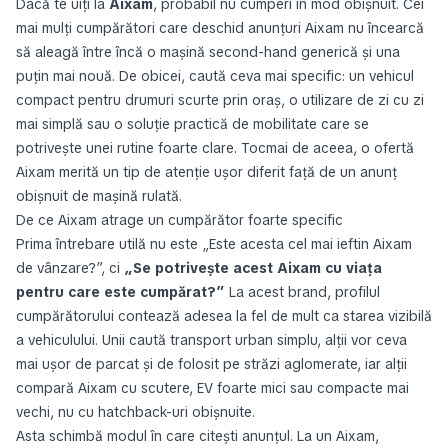
Dacă te uiți la
Aixam
, probabil nu cumperi în mod obișnuit. Cei
mai mulți cumpărători care deschid anunțuri Aixam nu încearcă
să aleagă între încă o mașină second-hand generică și una
puțin mai nouă. De obicei, caută ceva mai specific: un vehicul
compact pentru drumuri scurte prin oraș, o utilizare de zi cu zi
mai simplă sau o soluție practică de mobilitate care se
potrivește unei rutine foarte clare. Tocmai de aceea, o ofertă
Aixam merită un tip de atenție ușor diferit față de un anunț
obișnuit de mașină rulată.
De ce Aixam atrage un cumpărător foarte specific
Prima întrebare utilă nu este „Este acesta cel mai ieftin Aixam
de vânzare?”, ci
„Se potrivește acest Aixam cu viața
pentru care este cumpărat?”
La acest brand, profilul
cumpărătorului contează adesea la fel de mult ca starea vizibilă
a vehiculului. Unii caută transport urban simplu, alții vor ceva
mai ușor de parcat și de folosit pe străzi aglomerate, iar alții
compară Aixam cu scutere, EV foarte mici sau compacte mai
vechi, nu cu hatchback-uri obișnuite.
Asta schimbă modul în care citești anunțul. La un Aixam,