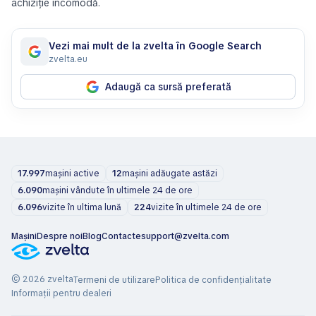
achiziție incomodă.
Vezi mai mult de la zvelta în Google Search
zvelta.eu
Adaugă ca sursă preferată
17.997
mașini active
12
mașini adăugate astăzi
6.090
mașini vândute în ultimele 24 de ore
6.096
vizite în ultima lună
224
vizite în ultimele 24 de ore
Mașini
Despre noi
Blog
Contacte
support@zvelta.com
© 2026 zvelta
Termeni de utilizare
Politica de confidențialitate
Informații pentru dealeri