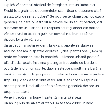
Explică vânzătorul istoricul de întreținere într-un limbaj clar?
Există fotografii ale documentelor sau măcar o descriere clară
a statutului de înmatriculare? Se potrivește kilometrajul cu uzura
generală pe care o vezi? Nu ai nevoie de un anunț perfect, dar
ai nevoie de unul sincer. Un răspuns scurt și direct din partea
vânzătorului este, de regulă, un semnal mai bun decât un
discurs lung de vânzare.
Un aspect mai puțin evident: la Aixam, anunțurile slabe se
ascund adesea în spatele expresiei „ideal pentru oraș”, fără să
arate ce înseamnă asta în practică. Utilizarea urbană poate fi
blândă, dar poate însemna și atingeri frecvente de borduri,
uzură de la drumuri scurte, daune estetice și mult mers bară la
bară. Întreabă unde și-a petrecut vehiculul cea mai mare parte a
timpului și dacă a fost ținut afară sau la adăpost. Răspunsul
acesta poate fi mai util decât o afirmație generică despre un
proprietar atent.
Pune întrebări mai bune înainte să mergi să îl vezi
Un anunț bun de Aixam ar trebui să te facă curios în mod