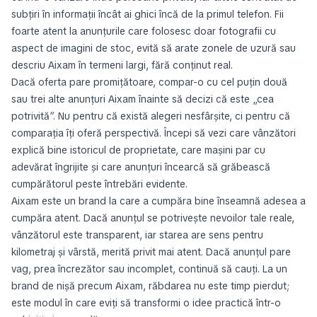
subțiri în informații încât ai ghici încă de la primul telefon. Fii
foarte atent la anunțurile care folosesc doar fotografii cu
aspect de imagini de stoc, evită să arate zonele de uzură sau
descriu Aixam în termeni largi, fără conținut real.
Dacă oferta pare promițătoare, compar-o cu cel puțin două
sau trei alte anunțuri Aixam înainte să decizi că este „cea
potrivită”. Nu pentru că există alegeri nesfârșite, ci pentru că
comparația îți oferă perspectivă. Începi să vezi care vânzători
explică bine istoricul de proprietate, care mașini par cu
adevărat îngrijite și care anunțuri încearcă să grăbească
cumpărătorul peste întrebări evidente.
Aixam este un brand la care a cumpăra bine înseamnă adesea a
cumpăra atent. Dacă anunțul se potrivește nevoilor tale reale,
vânzătorul este transparent, iar starea are sens pentru
kilometraj și vârstă, merită privit mai atent. Dacă anunțul pare
vag, prea încrezător sau incomplet, continuă să cauți. La un
brand de nișă precum Aixam, răbdarea nu este timp pierdut;
este modul în care eviți să transformi o idee practică într-o