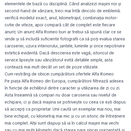
elementele de bază cu disciplină. Când analizezi mașini noi și
second-hand de vânzare, treci mai întâi dincolo de emblemă:
verifică modelul exact, anul, kilometrajul, combinația motor-
cutie de viteze, apoi compară cât de complet este fiecare
anunț. Un anunț Alfa Romeo bun ar trebui să spună clar ce se
vinde și să includă suficiente fotografii ca să poți evalua starea
caroseriei, uzura interiorului, jantele, luminile și orice nepotrivire
estetică evidentă. Dacă descrierea este vagă, istoricul de
service lipsește sau vânzătorul evită detaliile simple, asta
contează mai mult decât un set de poze stilizate.
Cum restrâng de obicei cumpărătorii ofertele Alfa Romeo
Pe piața Alfa Romeo din Europa, cumpărătorii filtrează adesea
în funcție de echilibrul dintre caracter și utilizarea de zi cu zi.
Asta înseamnă să compari nu doar caroseria sau nivelul de
echipare, ci și dacă mașina se potrivește cu ceea ce ești dispus
să accepți ca proprietar. Unii caută un exemplar mai nou, mai
bine echipat, cu kilometraj mai mic și cu un istoric de întreținere
mai complet. Alții sunt dispuși să ia în calcul mașini mai vechi
sau cu mai mulți kilometri dacă starea pare sincer prezentată și