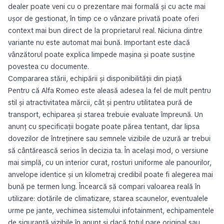
dealer poate veni cu o prezentare mai formală și cu acte mai
ușor de gestionat, în timp ce o vânzare privată poate oferi
context mai bun direct de la proprietarul real. Niciuna dintre
variante nu este automat mai bună. Important este dacă
vânzătorul poate explica limpede mașina și poate susține
povestea cu documente.
Compararea stării, echipării și disponibilității din piață
Pentru că Alfa Romeo este aleasă adesea la fel de mult pentru
stil și atractivitatea mărcii, cât și pentru utilitatea pură de
transport, echiparea și starea trebuie evaluate împreună. Un
anunț cu specificații bogate poate părea tentant, dar lipsa
dovezilor de întreținere sau semnele vizibile de uzură ar trebui
să cântărească serios în decizia ta. În același mod, o versiune
mai simplă, cu un interior curat, rosturi uniforme ale panourilor,
anvelope identice și un kilometraj credibil poate fi alegerea mai
bună pe termen lung. Încearcă să compari valoarea reală în
utilizare: dotările de climatizare, starea scaunelor, eventualele
urme pe jante, vechimea sistemului infotainment, echipamentele
de siguranță vizibile în anunț și dacă totul pare original sau