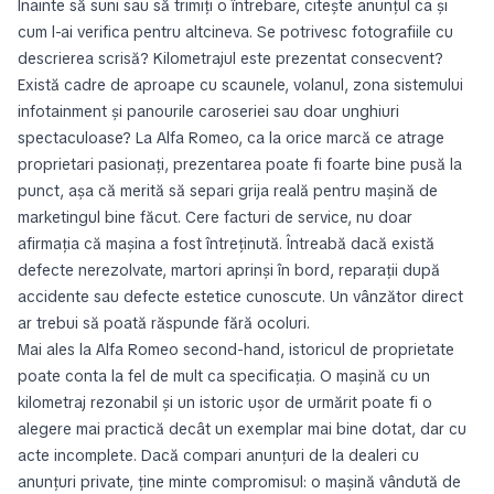
Înainte să suni sau să trimiți o întrebare, citește anunțul ca și
cum l-ai verifica pentru altcineva. Se potrivesc fotografiile cu
descrierea scrisă? Kilometrajul este prezentat consecvent?
Există cadre de aproape cu scaunele, volanul, zona sistemului
infotainment și panourile caroseriei sau doar unghiuri
spectaculoase? La Alfa Romeo, ca la orice marcă ce atrage
proprietari pasionați, prezentarea poate fi foarte bine pusă la
punct, așa că merită să separi grija reală pentru mașină de
marketingul bine făcut. Cere facturi de service, nu doar
afirmația că mașina a fost întreținută. Întreabă dacă există
defecte nerezolvate, martori aprinși în bord, reparații după
accidente sau defecte estetice cunoscute. Un vânzător direct
ar trebui să poată răspunde fără ocoluri.
Mai ales la Alfa Romeo second-hand, istoricul de proprietate
poate conta la fel de mult ca specificația. O mașină cu un
kilometraj rezonabil și un istoric ușor de urmărit poate fi o
alegere mai practică decât un exemplar mai bine dotat, dar cu
acte incomplete. Dacă compari anunțuri de la dealeri cu
anunțuri private, ține minte compromisul: o mașină vândută de