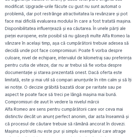
modificat. Upgrade-urile făcute cu gust nu sunt automat o
problemă, dar pot restrânge atractivitatea la revânzare și pot
face mai dificilă evaluarea modului în care a fost tratată mașina.
Disponibilitatea influențează și ea căutarea. În unele părți ale
pieței europene, este posibil să nu găsești multe Alfa Romeo la
vânzare în același timp, așa că cumpărătorii trebuie adesea să
decidă unde pot face compromisuri. Poate fi vorba despre
culoare, nivel de echipare, intervalul de kilometraj sau preferința
pentru cutia de viteze, dar nu ar trebui să fie vorba despre
documentație și starea prezentată onest. Dacă oferta este
limitată, este și mai util să compari anunțurile în ritm calm și să îți
iei notițe. O decizie grăbită bazată doar pe raritate sau pe
aspect te poate face să treci pe lângă mașina mai bună.
Compromisuri de avut în vedere la nivelul mărcii
Alfa Romeo are sens pentru cumpărătorii care vor ceva mai
distinctiv decât un anunț perfect anonim, dar asta înseamnă și
că procesul de căutare trebuie să rămână ancorat în dovezi.
Mașina potrivită nu este pur și simplu exemplarul care atrage