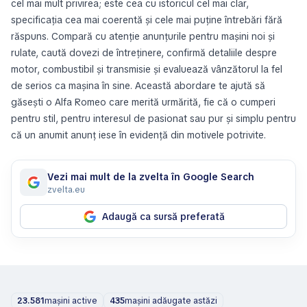
cel mai mult privirea; este cea cu istoricul cel mai clar,
specificația cea mai coerentă și cele mai puține întrebări fără
răspuns. Compară cu atenție anunțurile pentru mașini noi și
rulate, caută dovezi de întreținere, confirmă detaliile despre
motor, combustibil și transmisie și evaluează vânzătorul la fel
de serios ca mașina în sine. Această abordare te ajută să
găsești o Alfa Romeo care merită urmărită, fie că o cumperi
pentru stil, pentru interesul de pasionat sau pur și simplu pentru
că un anumit anunț iese în evidență din motivele potrivite.
Vezi mai mult de la zvelta în Google Search
zvelta.eu
Adaugă ca sursă preferată
23.581
mașini active
435
mașini adăugate astăzi