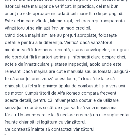
istoricul este mai ușor de verificat. În practică, cel mai bun
anunț nu este aproape niciodată cel mai ieftin de pe pagină.
Este cel în care vârsta, kilometrajul, echiparea și transparența
vânzătorului se aliniază într-un mod credibil.
Când două mașini similare au prețuri apropiate, folosește
detaliile pentru a le diferenția. Verifică dacă vânzătorul
menționează întreținerea recentă, starea anvelopelor, fotografii
ale bordului fără martori aprinși și informații clare despre chei,
actele de înmatriculare și starea inspecției, acolo unde este
relevant. Dacă mașina are cutie manuală sau automată, asigură-
te că anunțul precizează acest lucru, în loc să te lase să
ghicești. La fel și în privința tipului de combustibil și a versiunii
de motor. Cumpărătorii de Alfa Romeo compară frecvent
aceste detalii, pentru că influențează costurile de utilizare,
senzația la condus și cât de ușor va fi să vinzi mașina mai
târziu. Un anunț care le lasă neclare creează un risc suplimentar
înainte chiar să iei legătura cu vânzătorul.
Ce contează înainte să contactezi vânzătorul