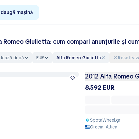
daugă mașină
a Romeo Giulietta: cum compari anunțurile și cum
rtează după
EUR
Alfa Romeo Giulietta
Resetează
2012 Alfa Romeo Gi
8.592 EUR
SpotaWheel.gr
Grecia, Attica