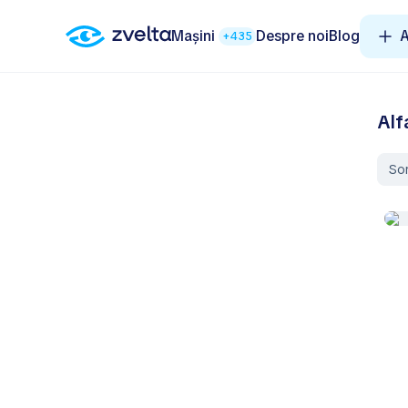
Mașini
Despre noi
Blog
A
+435
Alf
So