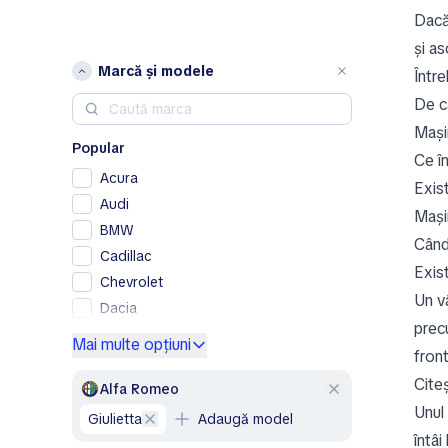
Dac
și as
Marcă și modele
Între
De c
Mașin
Popular
Ce în
Acura
Exist
Audi
Mași
BMW
Când
Cadillac
Exis
Chevrolet
Un v
Dacia
prec
Ford
Mai multe opțiuni
front
Genesis
Citeș
GMC
Alfa Romeo
Unul 
Honda
Giulietta
Adaugă model
Hyundai
întâi