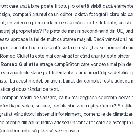
nunț care arată bine poate fi totuși o ofertă slabă dacă elemente
sign, compară anunțul ca un editor: există fotografii clare ale car
at, un video cu pornirea la rece sau măcar note detaliate, un istori
etraj și proprietate? Pe piața de mașini second-hand din UE, unde 
ază aproape la fel de mult ca starea mașinii. Dacă vânzătorul nu p
port sau întreținerea recentă, asta nu este „haosul normal al unui
 Romeo Giulietta este mai convingător când anunțul este sincer
 Romeo Giulietta
atrage cumpărători care vor ceva mai plin de 
eea anunțurile slabe pot fi tentante: oamenii iartă lipsa detaliilo
asta. La acest model, un anunț banal, dar complet, este adesea mai
atice și două rânduri de text.
 compari mașini de vânzare, caută mai degrabă coerență decât em
efectiv pe volan, scaune, pedale și în zona ușii șoferului? Spațiil
grafiat vânzătorul sistemul infotainment, comenzile de climatizar
de atenție din anunț indică adesea un vânzător care se așteaptă la
 întrebi înainte să pleci să vezi mașina