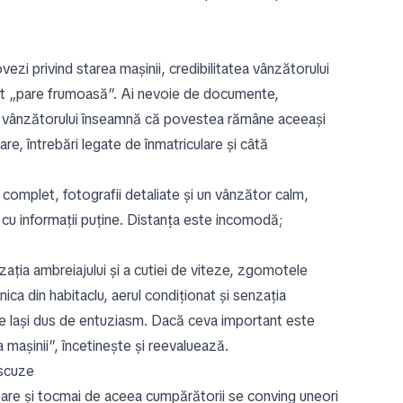
vezi privind starea mașinii, credibilitatea vânzătorului
cât „pare frumoasă”. Ai nevoie de documente,
atea vânzătorului înseamnă că povestea rămâne aceeași
re, întrebări legate de înmatriculare și câtă
 complet, fotografii detaliate și un vânzător calm,
 cu informații puține. Distanța este incomodă;
nzația ambreiajului și a cutiei de viteze, zgomotele
ca din habitaclu, aerul condiționat și senzația
ă te lași dus de entuziasm. Dacă ceva important este
 mașinii”, încetinește și reevaluează.
 scuze
re și tocmai de aceea cumpărătorii se conving uneori