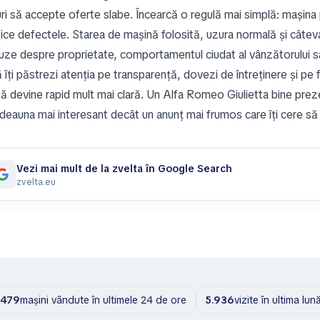
ri să accepte oferte slabe. Încearcă o regulă mai simplă: mașina p
fice defectele. Starea de mașină folosită, uzura normală și câteva i
uze despre proprietate, comportamentul ciudat al vânzătorului sa
îți păstrezi atenția pe transparență, dovezi de întreținere și pe 
tă devine rapid mult mai clară. Un Alfa Romeo Giulietta bine prez
deauna mai interesant decât un anunț mai frumos care îți cere să i
Vezi mai mult de la zvelta în Google Search
zvelta.eu
479
mașini vândute în ultimele 24 de ore
5.936
vizite în ultima lun