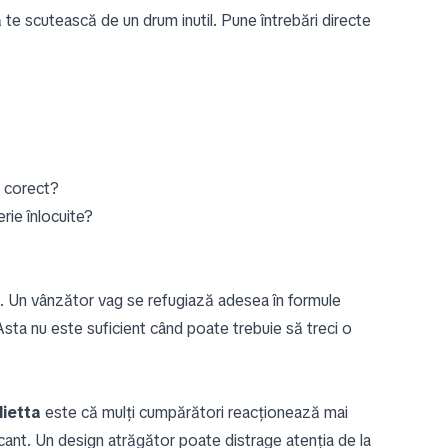
 te scutească de un drum inutil. Pune întrebări directe
g corect?
rie înlocuite?
re. Un vânzător vag se refugiază adesea în formule
Asta nu este suficient când poate trebuie să treci o
ietta
este că mulți cumpărători reacționează mai
riscant. Un design atrăgător poate distrage atenția de la