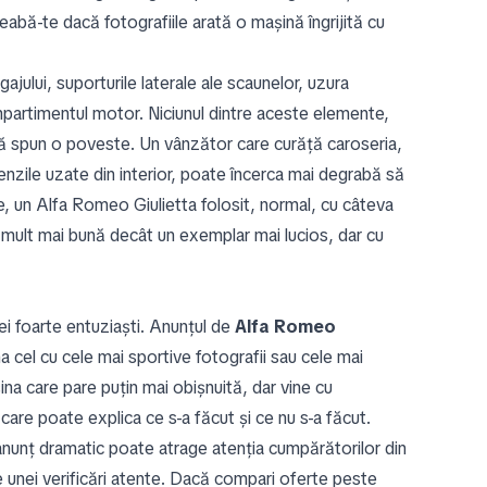
reabă-te dacă fotografiile arată o mașină îngrijită cu
ului, suporturile laterale ale scaunelor, uzura
mpartimentul motor. Niciunul dintre aceste elemente,
ă spun o poveste. Un vânzător care curăță caroseria,
nzile uzate din interior, poate încerca mai degrabă să
, un Alfa Romeo Giulietta folosit, normal, cu câteva
ie mult mai bună decât un exemplar mai lucios, dar cu
i foarte entuziaști. Anunțul de
Alfa Romeo
a cel cu cele mai sportive fotografii sau cele mai
na care pare puțin mai obișnuită, dar vine cu
care poate explica ce s-a făcut și ce nu s-a făcut.
anunț dramatic poate atrage atenția cumpărătorilor din
ne unei verificări atente. Dacă compari oferte peste