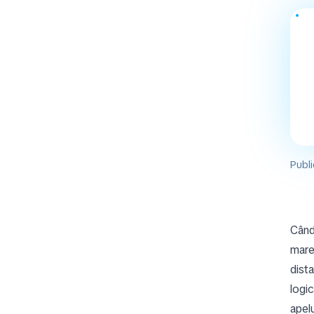
Publi
Când
mare
dist
logic
apelu