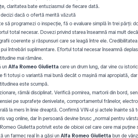
țe, claritatea bate entuziasmul de fiecare dată.
decizi dacă o ofertă merită văzută
te să programezi o inspecție, fă o evaluare simplă în trei părți: do
fortul total necesar. Dovezi privind starea înseamnă mai mult de
grafii coerente și răspunsuri care se leagă între ele. Credibilit
pui întrebări suplimentare. Efortul total necesar înseamnă deplasa
rtitudine mai rămâne.
ă un
Alfa Romeo Giulietta
cere un drum lung, dar vine cu istoric
e fi totuși o variantă mai bună decât o mașină mai apropiată, dar
rtitudinea este scumpă.
zionare, rămâi disciplinat. Verifică pornirea, martorii din bord, se
ensiei pe suprafețe denivelate, comportamentul frânelor, electroni
rală la mers în linie dreaptă. Confirmă VIN-ul și actele înainte s
ris vag online, dar în persoană devine brusc „normal pentru vârsta
 Romeo Giulietta potrivit este de obicei cel care cere mai puține
ă un farmec real în a găsi un
Alfa Romeo Giulietta
bun de vânza