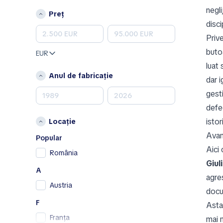
Jeep
negli
Preț
Kia
disci
Land Rover
Priv
Lexus
buto
EUR
Mazda
luat
Mercedes-Benz
Anul de fabricație
dar 
MINI
gest
Nissan
defec
Opel
istor
Locație
Peugeot
Avan
Porsche
Popular
Aici
RAM
România
Giul
Renault
A
Renault Samsung
agre
Austria
Skoda
docu
SsangYong
F
Asta
Subaru
Franța
mai m