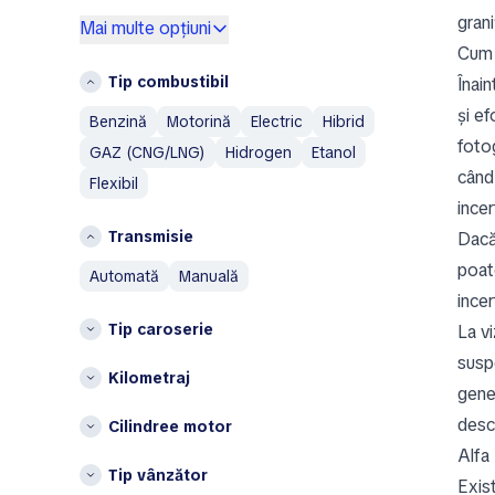
Toyota
grani
G
Mai multe opțiuni
Volkswagen
Cum 
Germania
Volvo
Tip combustibil
Înain
Grecia
A
și e
Benzină
Motorină
Electric
Hibrid
I
Aixam
foto
GAZ (CNG/LNG)
Hidrogen
Etanol
Islanda
Alfa Romeo
când 
Flexibil
Italia
AM General
ince
AMC
L
Transmisie
Dac
Aston Martin
Lituania
poat
automată
manuală
Austin
P
ince
Austin Healey
Tip caroserie
La vi
Polonia
Avatr
susp
S
Kilometraj
B
gene
Spania
BAIC
desc
Cilindree motor
Bentley
Ț
Alfa
Bestune
Tip vânzător
Țările de Jos
Exist