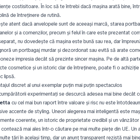
jențe costisitoare. În loc să te întrebi dacă mașina arată bine, înt
plină de întreținere de rutină.
ește atent dacă anvelopele sunt de aceeași marcă, starea portbagaj
anelor și a comenzilor, precum și felul în care este prezentat co
 separat, nu dovedește că mașina este bună sau rea, dar împreun
ignoră un portbagaj murdar și dezordonat sau evită să arate come
ioneze impresia decât să prezinte sincer mașina. Pe de altă parte
te cosmetice și un istoric clar de întreținere, poate fi o achiziț
ic lipsă.
tajul discret al unui exemplar puțin mai puțin spectaculos
 cumpărătorii experimentați se descurcă adesea mai bine decât ce
ietta
cu cel mai bun raport între valoare și risc nu este întotdeaun
sive accente de styling. Uneori alegerea mai inteligentă este mași
mente coerente, un istoric de proprietate credibil și un vânzător 
 contează mai ales într-o căutare pe mai multe piețe din UE. Un 
ulte țări în același timp, dar un anunț transparent rezistă mai bi