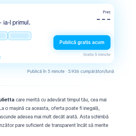
Preț
– – –
 ia-l primul.
Publică gratis acum
Gratis
·
5 minute
Publică în 5 minute · 5.936 cumpărători/lună
lietta
care merită cu adevărat timpul tău, cea mai
 La o mașină ca aceasta, oferta poate fi inegală,
or ascunde adesea mai mult decât arată. Asta schimbă
ânzător pare suficient de transparent încât să merite