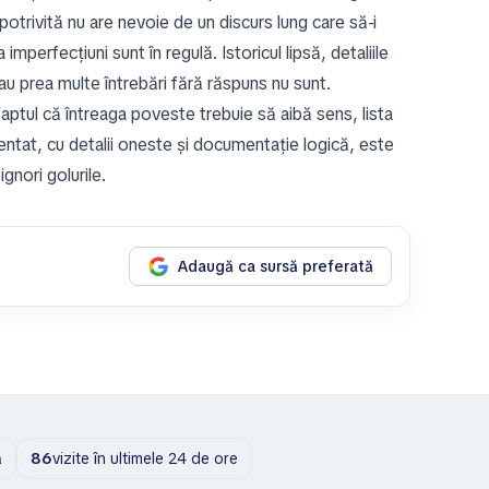
otrivită nu are nevoie de un discurs lung care să-i
mperfecțiuni sunt în regulă. Istoricul lipsă, detaliile
u prea multe întrebări fără răspuns nu sunt.
faptul că întreaga poveste trebuie să aibă sens, lista
entat, cu detalii oneste și documentație logică, este
gnori golurile.
Adaugă ca sursă preferată
ă
86
vizite în ultimele 24 de ore