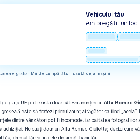
Vehiculul tău
Am pregătit un loc -
carea e gratis ·
Mii de cumpărători caută deja mașini
 pe piața UE pot exista doar câteva anunțuri cu
Alfa Romeo Giu
 greșeală este să tratezi primul anunț atrăgător ca fiind „acela”.
anțele dintre vânzători pot fi incomode, iar calitatea fotografiil
a achiziției. Nu cauți doar un Alfa Romeo Giulietta; decizi care v
l tău, drumul tău și, în cele din urmă, banii tăi.