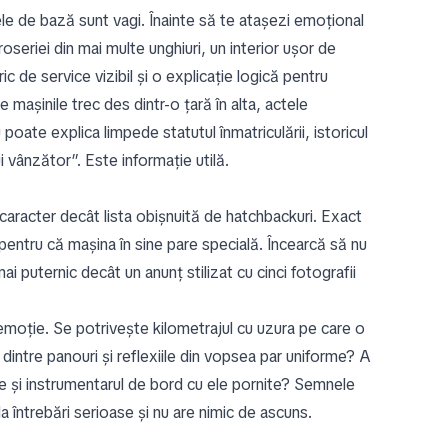
le de bază sunt vagi. Înainte să te atașezi emoțional
oseriei din mai multe unghiuri, un interior ușor de
c de service vizibil și o explicație logică pentru
mașinile trec des dintr-o țară în alta, actele
oate explica limpede statutul înmatriculării, istoricul
 vânzător”. Este informație utilă.
caracter decât lista obișnuită de hatchbackuri. Exact
r pentru că mașina în sine pare specială. Încearcă să nu
 puternic decât un anunț stilizat cu cinci fotografii
oție. Se potrivește kilometrajul cu uzura pe care o
e dintre panouri și reflexiile din vopsea par uniforme? A
e și instrumentarul de bord cu ele pornite? Semnele
 întrebări serioase și nu are nimic de ascuns.