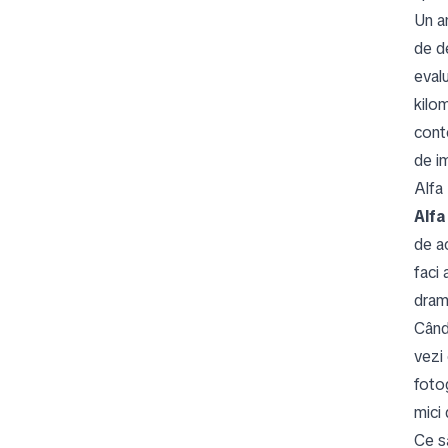
Un a
de de
evalu
kilom
conte
de im
Alfa
Alfa
de ac
faci 
dram
Când
vezi 
foto
mici 
Ce să