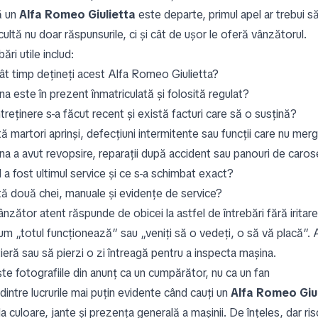
ă un
Alfa Romeo Giulietta
este departe, primul apel ar trebui să
cultă nu doar răspunsurile, ci și cât de ușor le oferă vânzătorul.
bări utile includ:
ât timp dețineți acest Alfa Romeo Giulietta?
a este în prezent înmatriculată și folosită regulat?
treținere s-a făcut recent și există facturi care să o susțină?
ă martori aprinși, defecțiuni intermitente sau funcții care nu mer
na a avut revopsire, reparații după accident sau panouri de carose
 a fost ultimul service și ce s-a schimbat exact?
tă două chei, manuale și evidențe de service?
ânzător atent răspunde de obicei la astfel de întrebări fără irita
um „totul funcționează” sau „veniți să o vedeți, o să vă placă”. 
ieră sau să pierzi o zi întreagă pentru a inspecta mașina.
te fotografiile din anunț ca un cumpărător, nu ca un fan
dintre lucrurile mai puțin evidente când cauți un
Alfa Romeo Giul
 la culoare, jante și prezența generală a mașinii. De înțeles, dar 