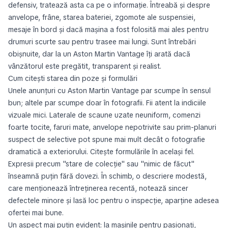
defensiv, tratează asta ca pe o informație. Întreabă și despre
anvelope, frâne, starea bateriei, zgomote ale suspensiei,
mesaje în bord și dacă mașina a fost folosită mai ales pentru
drumuri scurte sau pentru trasee mai lungi. Sunt întrebări
obișnuite, dar la un Aston Martin Vantage îți arată dacă
vânzătorul este pregătit, transparent și realist.
Cum citești starea din poze și formulări
Unele anunțuri cu Aston Martin Vantage par scumpe în sensul
bun; altele par scumpe doar în fotografii. Fii atent la indiciile
vizuale mici. Laterale de scaune uzate neuniform, comenzi
foarte tocite, faruri mate, anvelope nepotrivite sau prim-planuri
suspect de selective pot spune mai mult decât o fotografie
dramatică a exteriorului. Citește formulările în același fel.
Expresii precum "stare de colecție" sau "nimic de făcut"
înseamnă puțin fără dovezi. În schimb, o descriere modestă,
care menționează întreținerea recentă, notează sincer
defectele minore și lasă loc pentru o inspecție, aparține adesea
ofertei mai bune.
Un aspect mai puțin evident: la mașinile pentru pasionați,