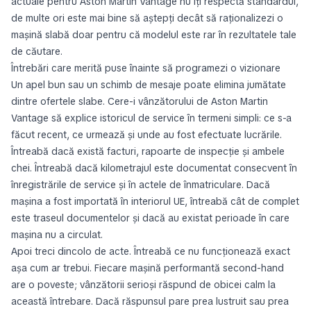
actuale pentru Aston Martin Vantage nu îți respectă standardul,
de multe ori este mai bine să aștepți decât să raționalizezi o
mașină slabă doar pentru că modelul este rar în rezultatele tale
de căutare.
Întrebări care merită puse înainte să programezi o vizionare
Un apel bun sau un schimb de mesaje poate elimina jumătate
dintre ofertele slabe. Cere-i vânzătorului de Aston Martin
Vantage să explice istoricul de service în termeni simpli: ce s-a
făcut recent, ce urmează și unde au fost efectuate lucrările.
Întreabă dacă există facturi, rapoarte de inspecție și ambele
chei. Întreabă dacă kilometrajul este documentat consecvent în
înregistrările de service și în actele de înmatriculare. Dacă
mașina a fost importată în interiorul UE, întreabă cât de complet
este traseul documentelor și dacă au existat perioade în care
mașina nu a circulat.
Apoi treci dincolo de acte. Întreabă ce nu funcționează exact
așa cum ar trebui. Fiecare mașină performantă second-hand
are o poveste; vânzătorii serioși răspund de obicei calm la
această întrebare. Dacă răspunsul pare prea lustruit sau prea