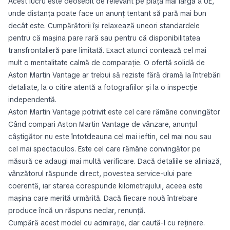
Acest lucru este deosebit de relevant pe piața mai largă a UE,
unde distanța poate face un anunț tentant să pară mai bun
decât este. Cumpărătorii își relaxează uneori standardele
pentru că mașina pare rară sau pentru că disponibilitatea
transfrontalieră pare limitată. Exact atunci contează cel mai
mult o mentalitate calmă de comparație. O ofertă solidă de
Aston Martin Vantage ar trebui să reziste fără dramă la întrebări
detaliate, la o citire atentă a fotografiilor și la o inspecție
independentă.
Aston Martin Vantage potrivit este cel care rămâne convingător
Când compari Aston Martin Vantage de vânzare, anunțul
câștigător nu este întotdeauna cel mai ieftin, cel mai nou sau
cel mai spectaculos. Este cel care rămâne convingător pe
măsură ce adaugi mai multă verificare. Dacă detaliile se aliniază,
vânzătorul răspunde direct, povestea service-ului pare
coerentă, iar starea corespunde kilometrajului, aceea este
mașina care merită urmărită. Dacă fiecare nouă întrebare
produce încă un răspuns neclar, renunță.
Cumpără acest model cu admirație, dar caută-l cu reținere.