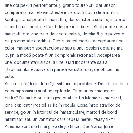
alte coupe-uri performante și grand tourer-uri, dar uneori
comparația mai relevantă este între
două tipuri de anunțuri
Vantage
. Unul poate fi mai ieftin, dar cu istoric subțire, importat
recent sau ciudat de tăcut despre întreținere. Altul poate costa
mai mult, dar vine cu o descriere calmă, detaliată și o poveste
de proprietate credibilă. Pentru acest model, acceptarea unei
culori mai puțin spectaculoase sau a unui design de jante mai
puțin la modă poate fi un compromis rezonabil. Acceptarea
unei documentații slabe, a unei stări incoerente sau a
răspunsurilor evazive din partea vânzătorului, de obicei, nu
este.
Aici cumpărătorii atenți își evită multe probleme. Decide din timp
ce compromisuri sunt acceptabile. Ciupituri cosmetice de
pietre? De multe ori sunt gestionabile. Un kilometraj moderat,
bine explicat? Posibil să fie în regulă. Lipsa înregistrărilor de
service, goluri în istoricul de înmatriculare, martori de bord
minimizați sau un vânzător care repetă mereu "easy fix"?
Acestea sunt mult mai greu de justificat. Dacă anunțurile