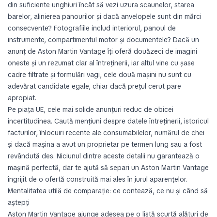
din suficiente unghiuri încât să vezi uzura scaunelor, starea
barelor, alinierea panourilor și dacă anvelopele sunt din mărci
consecvente? Fotografiile includ interiorul, panoul de
instrumente, compartimentul motor și documentele? Dacă un
anunț de Aston Martin Vantage îți oferă douăzeci de imagini
oneste și un rezumat clar al întreținerii, iar altul vine cu șase
cadre filtrate și formulări vagi, cele două mașini nu sunt cu
adevărat candidate egale, chiar dacă prețul cerut pare
apropiat.
Pe piața UE, cele mai solide anunțuri reduc de obicei
incertitudinea. Caută mențiuni despre datele întreținerii, istoricul
facturilor, înlocuiri recente ale consumabilelor, numărul de chei
și dacă mașina a avut un proprietar pe termen lung sau a fost
revândută des. Niciunul dintre aceste detalii nu garantează o
mașină perfectă, dar te ajută să separi un Aston Martin Vantage
îngrijit de o ofertă construită mai ales în jurul aparențelor.
Mentalitatea utilă de comparație: ce contează, ce nu și când să
aștepți
Aston Martin Vantage ajunge adesea pe o listă scurtă alături de