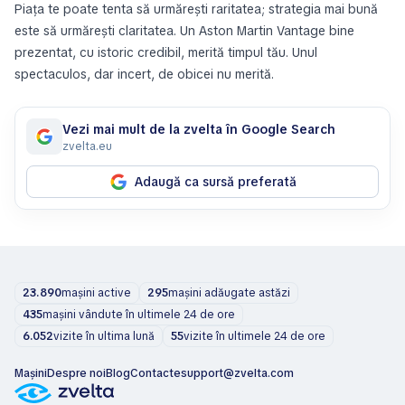
Piața te poate tenta să urmărești raritatea; strategia mai bună
este să urmărești claritatea. Un Aston Martin Vantage bine
prezentat, cu istoric credibil, merită timpul tău. Unul
spectaculos, dar incert, de obicei nu merită.
Vezi mai mult de la zvelta în Google Search
zvelta.eu
Adaugă ca sursă preferată
23.890
mașini active
295
mașini adăugate astăzi
435
mașini vândute în ultimele 24 de ore
6.052
vizite în ultima lună
55
vizite în ultimele 24 de ore
Mașini
Despre noi
Blog
Contacte
support@zvelta.com