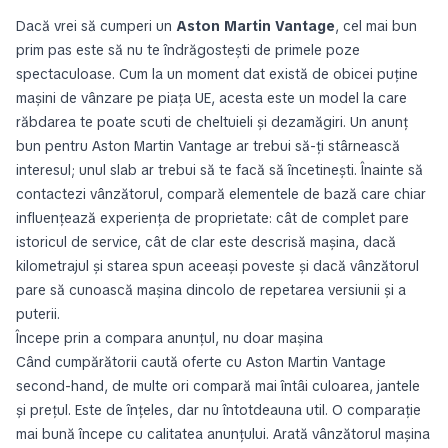
Dacă vrei să cumperi un
Aston Martin Vantage
, cel mai bun
prim pas este să nu te îndrăgostești de primele poze
spectaculoase. Cum la un moment dat există de obicei puține
mașini de vânzare pe piața UE, acesta este un model la care
răbdarea te poate scuti de cheltuieli și dezamăgiri. Un anunț
bun pentru Aston Martin Vantage ar trebui să-ți stârnească
interesul; unul slab ar trebui să te facă să încetinești. Înainte să
contactezi vânzătorul, compară elementele de bază care chiar
influențează experiența de proprietate: cât de complet pare
istoricul de service, cât de clar este descrisă mașina, dacă
kilometrajul și starea spun aceeași poveste și dacă vânzătorul
pare să cunoască mașina dincolo de repetarea versiunii și a
puterii.
Începe prin a compara anunțul, nu doar mașina
Când cumpărătorii caută oferte cu Aston Martin Vantage
second-hand, de multe ori compară mai întâi culoarea, jantele
și prețul. Este de înțeles, dar nu întotdeauna util. O comparație
mai bună începe cu calitatea anunțului. Arată vânzătorul mașina