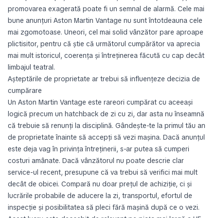
promovarea exagerată poate fi un semnal de alarmă. Cele mai
bune anunțuri Aston Martin Vantage nu sunt întotdeauna cele
mai zgomotoase. Uneori, cel mai solid vânzător pare aproape
plictisitor, pentru că știe că următorul cumpărător va aprecia
mai mult istoricul, coerența și întreținerea făcută cu cap decât
limbajul teatral.
Așteptările de proprietate ar trebui să influențeze decizia de
cumpărare
Un Aston Martin Vantage este rareori cumpărat cu aceeași
logică precum un hatchback de zi cu zi, dar asta nu înseamnă
că trebuie să renunți la disciplină. Gândește-te la primul tău an
de proprietate înainte să accepți să vezi mașina. Dacă anunțul
este deja vag în privința întreținerii, s-ar putea să cumperi
costuri amânate. Dacă vânzătorul nu poate descrie clar
service-ul recent, presupune că va trebui să verifici mai mult
decât de obicei. Compară nu doar prețul de achiziție, ci și
lucrările probabile de aducere la zi, transportul, efortul de
inspecție și posibilitatea să pleci fără mașină după ce o vezi.