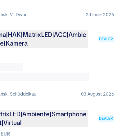
ńsk, VII Dwór
24 Iunie 2026
ama|HAK|MatrixLED|ACC|Ambie
DEALER
ne|Kamera
ańsk, Schüddelkau
03 August 2026
rixLED|Ambiente|Smartphone
DEALER
|Virtual
 EUR