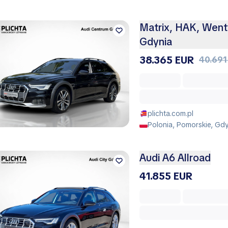
Matrix, HAK, Wenty
Gdynia
38.365 EUR
40.691
plichta.com.pl
Polonia, Pomorskie, Gd
Audi A6 Allroad
41.855 EUR