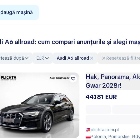
daugă mașină
i A6 allroad: cum compari anunțurile și alegi maș
rtează după
EUR
Audi A6 allroad
Resetează filtr
Hak, Panorama, Alc
Gwar 2028r!
44.181 EUR
plichta.com.pl
Polonia, Pomorskie, Gd