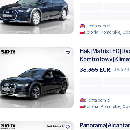
plichta.com.pl
Polonia, Pomorskie, Gd
Hak|MatrixLED|Da
Komfrotowy|Klimat
38.365 EUR
39.528
plichta.com.pl
Polonia, Pomorskie, Gda
Panorama|Alcanta