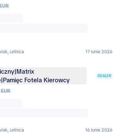
 EUR
ńsk, Letnica
17 Iunie 2026
czny|Matrix
DEALER
|Pamięc Fotela Kierowcy
 EUR
ńsk, Letnica
16 Iunie 2026