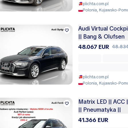
plichta.com.pl
Polonia, Kujawsko-Pomo
Audi Virtual Cockp
|| Bang & Olufsen
48.067 EUR
48.83
plichta.com.pl
Polonia, Kujawsko-Pomo
Matrix LED || ACC 
|| Pneumatyka ||
41.366 EUR