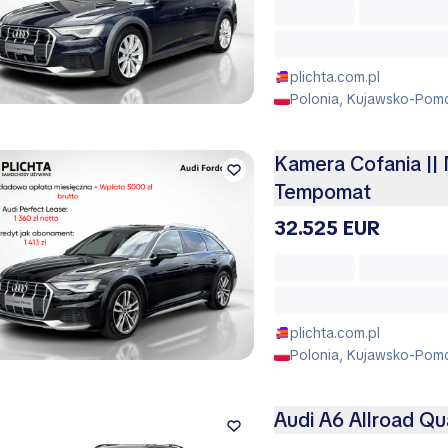
plichta.com.pl
Polonia, Kujawsko-Pomo
Kamera Cofania || 
Tempomat
32.525 EUR
plichta.com.pl
Polonia, Kujawsko-Pomo
Audi A6 Allroad Qu