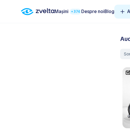
Mașini
Despre noi
Blog
A
+374
Aud
So