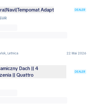
óra|Navi|Tempomat Adapt
DEALER
 EUR
ńsk, Letnica
22 Mai 2026
ramiczny Dach || 4
DEALER
enia || Quattro