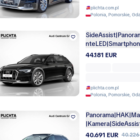
plichta.com.pl
Polonia, Pomorskie, Gda
SideAssist|Panor
nteLED|Smartpho
44.181 EUR
plichta.com.pl
Polonia, Pomorskie, Gd
Panorama|HAK|Mat
|Kamera|SideAssist
40.691 EUR
40.226