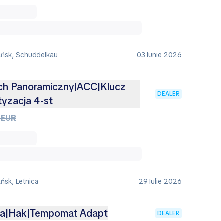
ańsk, Schüddelkau
03 Iunie 2026
ch Panoramiczny|ACC|Klucz
DEALER
yzacja 4-st
 EUR
ńsk, Letnica
29 Iulie 2026
ra|Hak|Tempomat Adapt
DEALER