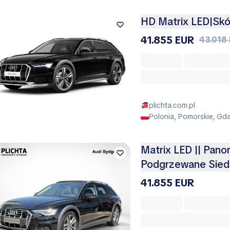
HD Matrix LED|Sk
41.855 EUR
43.018
plichta.com.pl
Polonia, Pomorskie, Gda
Matrix LED || Pano
Podgrzewane Siedz
41.855 EUR