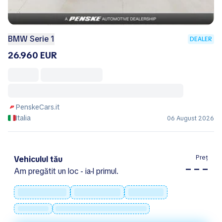
BMW Serie 1
DEALER
26.960 EUR
PenskeCars.it
Italia
06 August 2026
Preț
Vehiculul tău
– – –
Am pregătit un loc - ia-l primul.