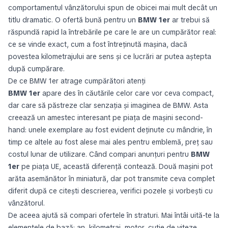
comportamentul vânzătorului spun de obicei mai mult decât un
titlu dramatic. O ofertă bună pentru un
BMW 1er
ar trebui să
răspundă rapid la întrebările pe care le are un cumpărător real:
ce se vinde exact, cum a fost întreținută mașina, dacă
povestea kilometrajului are sens și ce lucrări ar putea aștepta
după cumpărare.
De ce BMW 1er atrage cumpărători atenți
BMW 1er
apare des în căutările celor care vor ceva compact,
dar care să păstreze clar senzația și imaginea de BMW. Asta
creează un amestec interesant pe piața de mașini second-
hand: unele exemplare au fost evident deținute cu mândrie, în
timp ce altele au fost alese mai ales pentru emblemă, preț sau
costul lunar de utilizare. Când compari anunțuri pentru
BMW
1er
pe piața UE, această diferență contează. Două mașini pot
arăta asemănător în miniatură, dar pot transmite ceva complet
diferit după ce citești descrierea, verifici pozele și vorbești cu
vânzătorul.
De aceea ajută să compari ofertele în straturi. Mai întâi uită-te la
elementele de bază: an, kilometraj, motor, cutie de viteze,