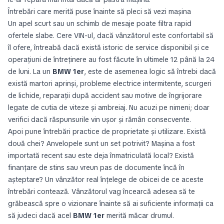
Întrebări care merită puse înainte să pleci să vezi mașina
Un apel scurt sau un schimb de mesaje poate filtra rapid
ofertele slabe. Cere VIN-ul, dacă vânzătorul este confortabil să
îl ofere, întreabă dacă există istoric de service disponibil și ce
operațiuni de întreținere au fost făcute în ultimele 12 până la 24
de luni. La un
BMW 1er
, este de asemenea logic să întrebi dacă
există martori aprinși, probleme electrice intermitente, scurgeri
de lichide, reparații după accident sau motive de îngrijorare
legate de cutia de viteze și ambreiaj. Nu acuzi pe nimeni; doar
verifici dacă răspunsurile vin ușor și rămân consecvente.
Apoi pune întrebări practice de proprietate și utilizare. Există
două chei? Anvelopele sunt un set potrivit? Mașina a fost
importată recent sau este deja înmatriculată local? Există
finanțare de stins sau vreun pas de documente încă în
așteptare? Un vânzător real înțelege de obicei de ce aceste
întrebări contează. Vânzătorul vag încearcă adesea să te
grăbească spre o vizionare înainte să ai suficiente informații ca
să judeci dacă acel
BMW 1er
merită măcar drumul.