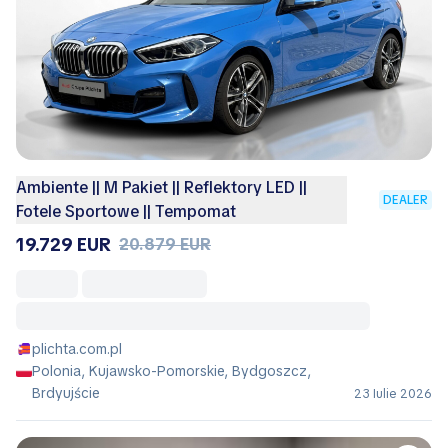
Ambiente || M Pakiet || Reflektory LED ||
DEALER
Fotele Sportowe || Tempomat
19.729 EUR
20.879 EUR
plichta.com.pl
Polonia, Kujawsko-Pomorskie, Bydgoszcz,
Brdyujście
23 Iulie 2026