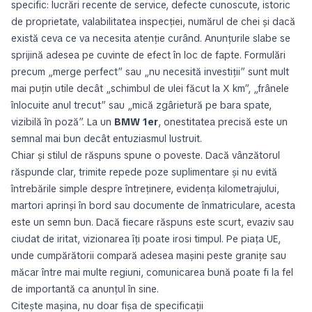
specific: lucrări recente de service, defecte cunoscute, istoric
de proprietate, valabilitatea inspecției, numărul de chei și dacă
există ceva ce va necesita atenție curând. Anunțurile slabe se
sprijină adesea pe cuvinte de efect în loc de fapte. Formulări
precum „merge perfect” sau „nu necesită investiții” sunt mult
mai puțin utile decât „schimbul de ulei făcut la X km”, „frânele
înlocuite anul trecut” sau „mică zgârietură pe bara spate,
vizibilă în poză”. La un
BMW 1er
, onestitatea precisă este un
semnal mai bun decât entuziasmul lustruit.
Chiar și stilul de răspuns spune o poveste. Dacă vânzătorul
răspunde clar, trimite repede poze suplimentare și nu evită
întrebările simple despre întreținere, evidența kilometrajului,
martori aprinși în bord sau documente de înmatriculare, acesta
este un semn bun. Dacă fiecare răspuns este scurt, evaziv sau
ciudat de iritat, vizionarea îți poate irosi timpul. Pe piața UE,
unde cumpărătorii compară adesea mașini peste granițe sau
măcar între mai multe regiuni, comunicarea bună poate fi la fel
de importantă ca anunțul în sine.
Citește mașina, nu doar fișa de specificații