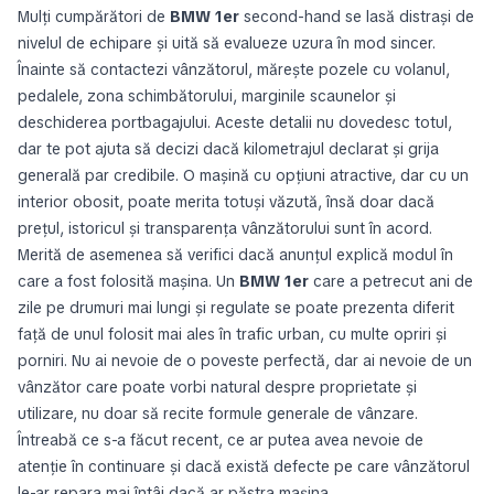
Mulți cumpărători de
BMW 1er
second-hand se lasă distrași de
nivelul de echipare și uită să evalueze uzura în mod sincer.
Înainte să contactezi vânzătorul, mărește pozele cu volanul,
pedalele, zona schimbătorului, marginile scaunelor și
deschiderea portbagajului. Aceste detalii nu dovedesc totul,
dar te pot ajuta să decizi dacă kilometrajul declarat și grija
generală par credibile. O mașină cu opțiuni atractive, dar cu un
interior obosit, poate merita totuși văzută, însă doar dacă
prețul, istoricul și transparența vânzătorului sunt în acord.
Merită de asemenea să verifici dacă anunțul explică modul în
care a fost folosită mașina. Un
BMW 1er
care a petrecut ani de
zile pe drumuri mai lungi și regulate se poate prezenta diferit
față de unul folosit mai ales în trafic urban, cu multe opriri și
porniri. Nu ai nevoie de o poveste perfectă, dar ai nevoie de un
vânzător care poate vorbi natural despre proprietate și
utilizare, nu doar să recite formule generale de vânzare.
Întreabă ce s-a făcut recent, ce ar putea avea nevoie de
atenție în continuare și dacă există defecte pe care vânzătorul
le-ar repara mai întâi dacă ar păstra mașina.