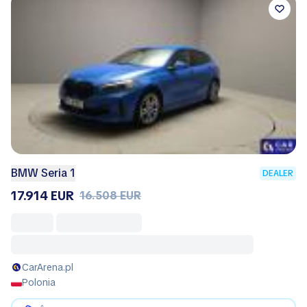
BMW Seria 1
DEALER
17.914 EUR
16.508 EUR
CarArena.pl
Polonia