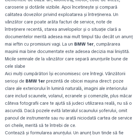
caroserie și dotările vizibile. Apoi încetinește și compară
calitatea dovezilor privind exploatarea și întreținerea. Un
vânzător care poate arăta facturi de service, note de
întreținere recentă, starea anvelopelor și o situație clară a
documentelor merită adesea mai mult timpul tău decât un anunț
mai ieftin cu promisiuni vagi. La un
BMW 1er
, cumpărarea
mașinii mai bine documentate este adesea decizia mai liniștită.
Micile semnale de la vânzător care separă anunțurile bune de
cele slabe
Aici mulți cumpărători își economisesc ore întregi. Vânzătorii
serioși de
BMW 1er
prezintă de obicei mașina direct: poze
clare ale exteriorului în lumină naturală, imagini ale interiorului
care includ scaunele, volanul, ecranele și comenzile, plus măcar
câteva fotografii care te ajută să judeci utilizarea reală, nu să o
ascundă. Dacă pozele evită lateralul scaunului șoferului, omit
panoul de instrumente sau nu arată niciodată cartea de service
ori cheile, merită să te întrebi de ce.
Contează și formularea anunțului. Un anunț bun tinde să fie