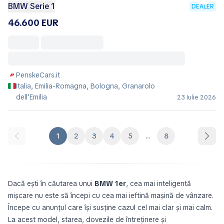
BMW Serie 1
DEALER
46.600 EUR
PenskeCars.it
Italia, Emilia-Romagna, Bologna, Granarolo
dell'Emilia
23 Iulie 2026
1
2
3
4
5
...
8
Dacă ești în căutarea unui
BMW 1er
, cea mai inteligentă
mișcare nu este să începi cu cea mai ieftină mașină de vânzare.
Începe cu anunțul care își susține cazul cel mai clar și mai calm.
La acest model, starea, dovezile de întreținere și