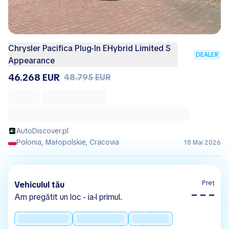
Chrysler Pacifica Plug-In EHybrid Limited S
DEALER
Appearance
46.268 EUR
48.795 EUR
AutoDiscover.pl
Polonia, Małopolskie, Cracovia
18 Mai 2026
Preț
Vehiculul tău
– – –
Am pregătit un loc - ia-l primul.