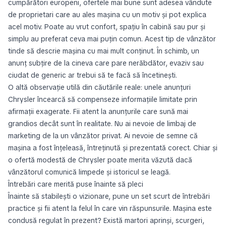
cumpărători europeni, ofertele mai bune sunt adesea vândute
de proprietari care au ales mașina cu un motiv și pot explica
acel motiv. Poate au vrut confort, spațiu în cabină sau pur și
simplu au preferat ceva mai puțin comun. Acest tip de vânzător
tinde să descrie mașina cu mai mult conținut. În schimb, un
anunț subțire de la cineva care pare nerăbdător, evaziv sau
ciudat de generic ar trebui să te facă să încetinești.
O altă observație utilă din căutările reale: unele anunțuri
Chrysler încearcă să compenseze informațiile limitate prin
afirmații exagerate. Fii atent la anunțurile care sună mai
grandios decât sunt în realitate. Nu ai nevoie de limbaj de
marketing de la un vânzător privat. Ai nevoie de semne că
mașina a fost înțeleasă, întreținută și prezentată corect. Chiar și
o ofertă modestă de Chrysler poate merita văzută dacă
vânzătorul comunică limpede și istoricul se leagă.
Întrebări care merită puse înainte să pleci
Înainte să stabilești o vizionare, pune un set scurt de întrebări
practice și fii atent la felul în care vin răspunsurile. Mașina este
condusă regulat în prezent? Există martori aprinși, scurgeri,