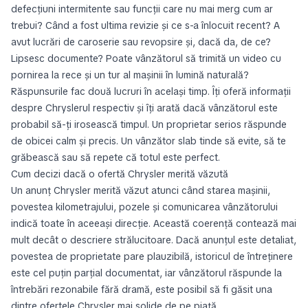
defecțiuni intermitente sau funcții care nu mai merg cum ar
trebui? Când a fost ultima revizie și ce s-a înlocuit recent? A
avut lucrări de caroserie sau revopsire și, dacă da, de ce?
Lipsesc documente? Poate vânzătorul să trimită un video cu
pornirea la rece și un tur al mașinii în lumină naturală?
Răspunsurile fac două lucruri în același timp. Îți oferă informații
despre Chryslerul respectiv și îți arată dacă vânzătorul este
probabil să-ți irosească timpul. Un proprietar serios răspunde
de obicei calm și precis. Un vânzător slab tinde să evite, să te
grăbească sau să repete că totul este perfect.
Cum decizi dacă o ofertă Chrysler merită văzută
Un anunț Chrysler merită văzut atunci când starea mașinii,
povestea kilometrajului, pozele și comunicarea vânzătorului
indică toate în aceeași direcție. Această coerență contează mai
mult decât o descriere strălucitoare. Dacă anunțul este detaliat,
povestea de proprietate pare plauzibilă, istoricul de întreținere
este cel puțin parțial documentat, iar vânzătorul răspunde la
întrebări rezonabile fără dramă, este posibil să fi găsit una
dintre ofertele Chrysler mai solide de pe piață.