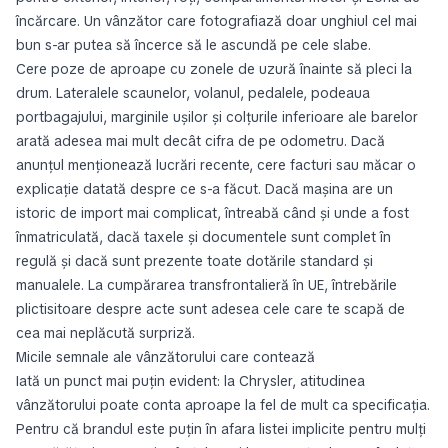
încărcare. Un vânzător care fotografiază doar unghiul cel mai
bun s-ar putea să încerce să le ascundă pe cele slabe.
Cere poze de aproape cu zonele de uzură înainte să pleci la
drum. Lateralele scaunelor, volanul, pedalele, podeaua
portbagajului, marginile ușilor și colțurile inferioare ale barelor
arată adesea mai mult decât cifra de pe odometru. Dacă
anunțul menționează lucrări recente, cere facturi sau măcar o
explicație datată despre ce s-a făcut. Dacă mașina are un
istoric de import mai complicat, întreabă când și unde a fost
înmatriculată, dacă taxele și documentele sunt complet în
regulă și dacă sunt prezente toate dotările standard și
manualele. La cumpărarea transfrontalieră în UE, întrebările
plictisitoare despre acte sunt adesea cele care te scapă de
cea mai neplăcută surpriză.
Micile semnale ale vânzătorului care contează
Iată un punct mai puțin evident: la Chrysler, atitudinea
vânzătorului poate conta aproape la fel de mult ca specificația.
Pentru că brandul este puțin în afara listei implicite pentru mulți