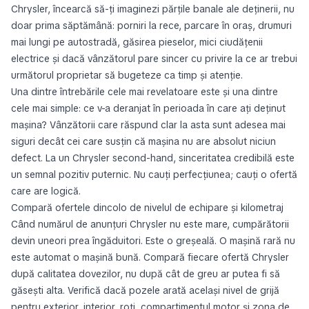
Chrysler, încearcă să-ți imaginezi părțile banale ale deținerii, nu
doar prima săptămână: porniri la rece, parcare în oraș, drumuri
mai lungi pe autostradă, găsirea pieselor, mici ciudățenii
electrice și dacă vânzătorul pare sincer cu privire la ce ar trebui
următorul proprietar să bugeteze ca timp și atenție.
Una dintre întrebările cele mai revelatoare este și una dintre
cele mai simple:
ce v-a deranjat în perioada în care ați deținut
mașina?
Vânzătorii care răspund clar la asta sunt adesea mai
siguri decât cei care susțin că mașina nu are absolut niciun
defect. La un Chrysler second-hand, sinceritatea credibilă este
un semnal pozitiv puternic. Nu cauți perfecțiunea; cauți o ofertă
care are logică.
Compară ofertele dincolo de nivelul de echipare și kilometraj
Când numărul de anunțuri Chrysler nu este mare, cumpărătorii
devin uneori prea îngăduitori. Este o greșeală. O mașină rară nu
este automat o mașină bună. Compară fiecare ofertă Chrysler
după calitatea dovezilor, nu după cât de greu ar putea fi să
găsești alta. Verifică dacă pozele arată același nivel de grijă
pentru exterior, interior, roți, compartimentul motor și zona de