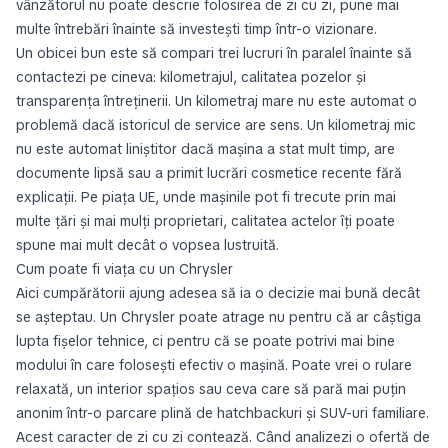
vânzătorul nu poate descrie folosirea de zi cu zi, pune mai
multe întrebări înainte să investești timp într-o vizionare.
Un obicei bun este să compari trei lucruri în paralel înainte să
contactezi pe cineva: kilometrajul, calitatea pozelor și
transparența întreținerii. Un kilometraj mare nu este automat o
problemă dacă istoricul de service are sens. Un kilometraj mic
nu este automat liniștitor dacă mașina a stat mult timp, are
documente lipsă sau a primit lucrări cosmetice recente fără
explicații. Pe piața UE, unde mașinile pot fi trecute prin mai
multe țări și mai mulți proprietari, calitatea actelor îți poate
spune mai mult decât o vopsea lustruită.
Cum poate fi viața cu un Chrysler
Aici cumpărătorii ajung adesea să ia o decizie mai bună decât
se așteptau. Un Chrysler poate atrage nu pentru că ar câștiga
lupta fișelor tehnice, ci pentru că se poate potrivi mai bine
modului în care folosești efectiv o mașină. Poate vrei o rulare
relaxată, un interior spațios sau ceva care să pară mai puțin
anonim într-o parcare plină de hatchbackuri și SUV-uri familiare.
Acest caracter de zi cu zi contează. Când analizezi o ofertă de