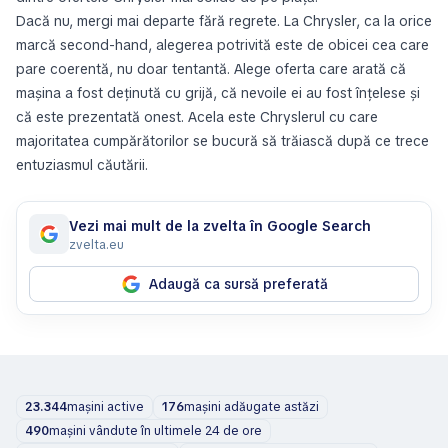
Dacă nu, mergi mai departe fără regrete. La Chrysler, ca la orice
marcă second-hand, alegerea potrivită este de obicei cea care
pare coerentă, nu doar tentantă. Alege oferta care arată că
mașina a fost deținută cu grijă, că nevoile ei au fost înțelese și
că este prezentată onest. Acela este Chryslerul cu care
majoritatea cumpărătorilor se bucură să trăiască după ce trece
entuziasmul căutării.
Vezi mai mult de la zvelta în Google Search
zvelta.eu
Adaugă ca sursă preferată
23.344
mașini active
176
mașini adăugate astăzi
490
mașini vândute în ultimele 24 de ore