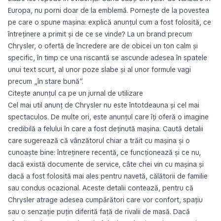
Europa, nu porni doar de la emblemă. Pornește de la povestea
pe care o spune mașina: explică anunțul cum a fost folosită, ce
întreținere a primit și de ce se vinde? La un brand precum
Chrysler, o ofertă de încredere are de obicei un ton calm și
specific, în timp ce una riscantă se ascunde adesea în spatele
unui text scurt, al unor poze slabe și al unor formule vagi
precum „în stare bună”.
Citește anunțul ca pe un jurnal de utilizare
Cel mai util anunț de Chrysler nu este întotdeauna și cel mai
spectaculos. De multe ori, este anunțul care îți oferă o imagine
credibilă a felului în care a fost deținută mașina. Caută detalii
care sugerează că vânzătorul chiar a trăit cu mașina și o
cunoaște bine: întreținere recentă, ce funcționează și ce nu,
dacă există documente de service, câte chei vin cu mașina și
dacă a fost folosită mai ales pentru navetă, călătorii de familie
sau condus ocazional. Aceste detalii contează, pentru că
Chrysler atrage adesea cumpărători care vor confort, spațiu
sau o senzație puțin diferită față de rivalii de masă. Dacă