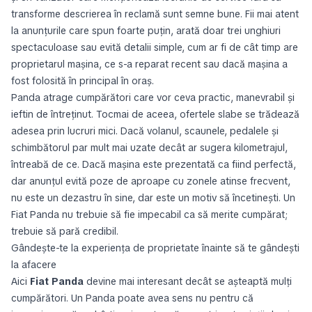
transforme descrierea în reclamă sunt semne bune. Fii mai atent
la anunțurile care spun foarte puțin, arată doar trei unghiuri
spectaculoase sau evită detalii simple, cum ar fi de cât timp are
proprietarul mașina, ce s-a reparat recent sau dacă mașina a
fost folosită în principal în oraș.
Panda atrage cumpărători care vor ceva practic, manevrabil și
ieftin de întreținut. Tocmai de aceea, ofertele slabe se trădează
adesea prin lucruri mici. Dacă volanul, scaunele, pedalele și
schimbătorul par mult mai uzate decât ar sugera kilometrajul,
întreabă de ce. Dacă mașina este prezentată ca fiind perfectă,
dar anunțul evită poze de aproape cu zonele atinse frecvent,
nu este un dezastru în sine, dar este un motiv să încetinești. Un
Fiat Panda nu trebuie să fie impecabil ca să merite cumpărat;
trebuie să pară credibil.
Gândește-te la experiența de proprietate înainte să te gândești
la afacere
Aici
Fiat Panda
devine mai interesant decât se așteaptă mulți
cumpărători. Un Panda poate avea sens nu pentru că