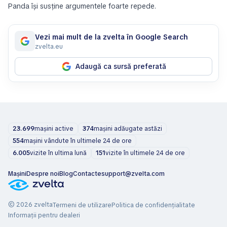
Panda își susține argumentele foarte repede.
Vezi mai mult de la zvelta în Google Search
zvelta.eu
Adaugă ca sursă preferată
23.699
mașini active
374
mașini adăugate astăzi
554
mașini vândute în ultimele 24 de ore
6.005
vizite în ultima lună
151
vizite în ultimele 24 de ore
Mașini
Despre noi
Blog
Contacte
support@zvelta.com
© 2026 zvelta
Termeni de utilizare
Politica de confidențialitate
Informații pentru dealeri