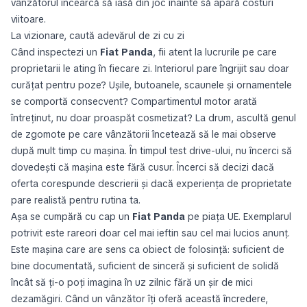
vânzătorul încearcă să iasă din joc înainte să apară costuri
viitoare.
La vizionare, caută adevărul de zi cu zi
Când inspectezi un
Fiat Panda
, fii atent la lucrurile pe care
proprietarii le ating în fiecare zi. Interiorul pare îngrijit sau doar
curățat pentru poze? Ușile, butoanele, scaunele și ornamentele
se comportă consecvent? Compartimentul motor arată
întreținut, nu doar proaspăt cosmetizat? La drum, ascultă genul
de zgomote pe care vânzătorii încetează să le mai observe
după mult timp cu mașina. În timpul test drive-ului, nu încerci să
dovedești că mașina este fără cusur. Încerci să decizi dacă
oferta corespunde descrierii și dacă experiența de proprietate
pare realistă pentru rutina ta.
Așa se cumpără cu cap un
Fiat Panda
pe piața UE. Exemplarul
potrivit este rareori doar cel mai ieftin sau cel mai lucios anunț.
Este mașina care are sens ca obiect de folosință: suficient de
bine documentată, suficient de sinceră și suficient de solidă
încât să ți-o poți imagina în uz zilnic fără un șir de mici
dezamăgiri. Când un vânzător îți oferă această încredere,