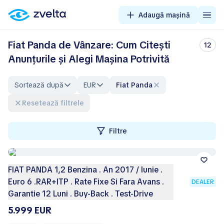
Adaugă mașină
Fiat Panda de Vânzare: Cum Citești
12
Anunțurile și Alegi Mașina Potrivită
Sortează după
EUR
Fiat Panda
Resetează filtrele
Filtre
FIAT PANDA 1,2 Benzina . An 2017 / Iunie .
Euro 6 .RAR+ITP . Rate Fixe Si Fara Avans .
DEALER
Garantie 12 Luni . Buy-Back . Test-Drive
5.999 EUR