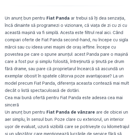
Un anunț bun pentru
Fiat Panda
ar trebui să îți dea senzația,
încă dinainte să programezi o vizionare, că viața de zi cu zi cu
această mașină va fi simplă. Acesta este filtrul real aici. Când
compari oferte de Fiat Panda second-hand, nu începe cu sigla
mărcii sau cu ideea unei mașini de oraș ieftine. Începe cu
povestea pe care o spune anunțul: acest Panda pare o mașină
care a fost pur și simplu folosită, întreținută și ținută pe drum
fără drame, sau pare că proprietarul încearcă să ascundă un
exemplar obosit în spatele câtorva poze avantajoase? La un
model precum Fiat Panda, diferența aceasta contează mai mult
decât o listă spectaculoasă de dotări.
Cea mai bună ofertă pentru Fiat Panda este adesea cea mai
sinceră
Un anunț bun pentru
Fiat Panda de vânzare
are de obicei un
aer simplu, în sensul bun. Poze clare cu exteriorul, un interior
ușor de evaluat, uzură vizibilă care se potrivește cu kilometrajul
și un vânzător care menționează lucrările de service fără să