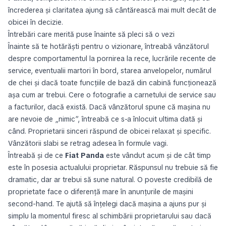
încrederea și claritatea ajung să cântărească mai mult decât de
obicei în decizie.
Întrebări care merită puse înainte să pleci să o vezi
Înainte să te hotărăști pentru o vizionare, întreabă vânzătorul
despre comportamentul la pornirea la rece, lucrările recente de
service, eventualii martori în bord, starea anvelopelor, numărul
de chei și dacă toate funcțiile de bază din cabină funcționează
așa cum ar trebui. Cere o fotografie a carnetului de service sau
a facturilor, dacă există. Dacă vânzătorul spune că mașina nu
are nevoie de „nimic”, întreabă ce s-a înlocuit ultima dată și
când. Proprietarii sinceri răspund de obicei relaxat și specific.
Vânzătorii slabi se retrag adesea în formule vagi.
Întreabă și de ce
Fiat Panda
este vândut acum și de cât timp
este în posesia actualului proprietar. Răspunsul nu trebuie să fie
dramatic, dar ar trebui să sune natural. O poveste credibilă de
proprietate face o diferență mare în anunțurile de mașini
second-hand. Te ajută să înțelegi dacă mașina a ajuns pur și
simplu la momentul firesc al schimbării proprietarului sau dacă