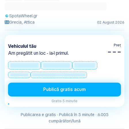
SpotaWheel.gr
Grecia, Attica
02 August 2026
Preț
Vehiculul tău
– – –
Am pregătit un loc - ia-l primul.
Publică gratis acum
Gratis
·
5 minute
Publicarea e gratis · Publică în 5 minute · 6.005
cumpărători/lună