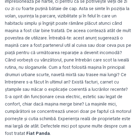
impresionează pe hârtie, ci pentru că se potrivește vieții de zi
cu zi cu foarte puțină bătaie de cap. Asta se simte în poziția la
volan, ușurința la parcare, vizibilitate și în felul în care un
habitaclu simplu și îngrijit poate rămâne plăcut atunci când
mașina a fost clar bine tratată. De aceea contează atât de mult
povestea de utilizare. Întreabă-te: acest anunț sugerează o
mașină care a fost partenerul util al cuiva sau doar ceva pus pe
piață pentru că următoarea reparație a devenit incomodă?
Când vorbești cu vânzătorul, pune întrebări care scot la iveală
rutina, nu sloganurile. Cum a fost folosită mașina în principal:
drumuri urbane scurte, navetă mixtă sau trasee mai lungi? Ce
întreținere s-a făcut în ultimul an? Există facturi, carnet cu
ștampile sau măcar o explicație coerentă a lucrărilor recente?
S-a oprit din funcționare ceva electric, estetic sau legat de
confort, chiar dacă mașina merge bine? La mașinile mici,
cumpărătorii se concentrează uneori doar pe faptul că motorul
pornește și cutia schimbă. Experiența reală de proprietate este
mai largă de atât. Defectele mici pot spune multe despre cum a
fost tratat
Fiat Panda
.