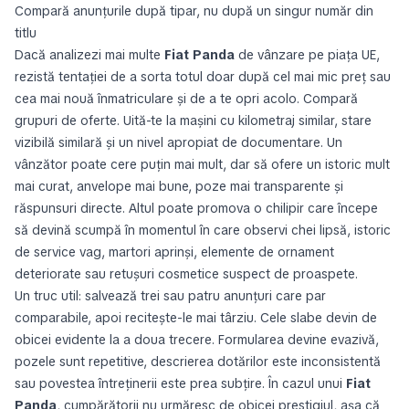
Compară anunțurile după tipar, nu după un singur număr din
titlu
Dacă analizezi mai multe
Fiat Panda
de vânzare pe piața UE,
rezistă tentației de a sorta totul doar după cel mai mic preț sau
cea mai nouă înmatriculare și de a te opri acolo. Compară
grupuri de oferte. Uită-te la mașini cu kilometraj similar, stare
vizibilă similară și un nivel apropiat de documentare. Un
vânzător poate cere puțin mai mult, dar să ofere un istoric mult
mai curat, anvelope mai bune, poze mai transparente și
răspunsuri directe. Altul poate promova o chilipir care începe
să devină scumpă în momentul în care observi chei lipsă, istoric
de service vag, martori aprinși, elemente de ornament
deteriorate sau retușuri cosmetice suspect de proaspete.
Un truc util: salvează trei sau patru anunțuri care par
comparabile, apoi recitește-le mai târziu. Cele slabe devin de
obicei evidente la a doua trecere. Formularea devine evazivă,
pozele sunt repetitive, descrierea dotărilor este inconsistentă
sau povestea întreținerii este prea subțire. În cazul unui
Fiat
Panda
, cumpărătorii nu urmăresc de obicei prestigiul, așa că