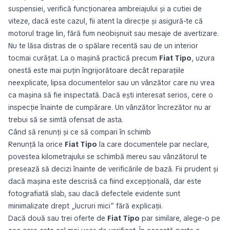
suspensiei, verifică funcționarea ambreiajului și a cutiei de
viteze, dacă este cazul, fii atent la direcție și asigură-te că
motorul trage lin, fără fum neobișnuit sau mesaje de avertizare.
Nu te lăsa distras de o spălare recentă sau de un interior
tocmai curățat. La o mașină practică precum
Fiat Tipo
, uzura
onestă este mai puțin îngrijorătoare decât reparațiile
neexplicate, lipsa documentelor sau un vânzător care nu vrea
ca mașina să fie inspectată. Dacă ești interesat serios, cere o
inspecție înainte de cumpărare. Un vânzător încrezător nu ar
trebui să se simtă ofensat de asta.
Când să renunți și ce să compari în schimb
Renunță la orice
Fiat Tipo
la care documentele par neclare,
povestea kilometrajului se schimbă mereu sau vânzătorul te
presează să decizi înainte de verificările de bază. Fii prudent și
dacă mașina este descrisă ca fiind excepțională, dar este
fotografiată slab, sau dacă defectele evidente sunt
minimalizate drept „lucruri mici” fără explicații.
Dacă două sau trei oferte de
Fiat Tipo
par similare, alege-o pe