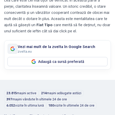
cea care este cel mai ușor de verificat. În această parte a
pieței, claritatea înseamnă valoare. Un istoric credibil, o stare
consecventă și un vânzător cooperant contează de obicei mai
mult decât o dotare în plus. Aceasta este mentalitatea care te
ajută să găsești un
Fiat Tipo
care merită să fie deținut, nu doar
unul suficient de ieftin cât să dai click pe el.
Vezi mai mult de la zvelta în Google Search
zvelta.eu
Adaugă ca sursă preferată
23.815
mașini active
214
mașini adăugate astăzi
397
mașini vândute în ultimele 24 de ore
6.052
vizite în ultima lună
180
vizite în ultimele 24 de ore