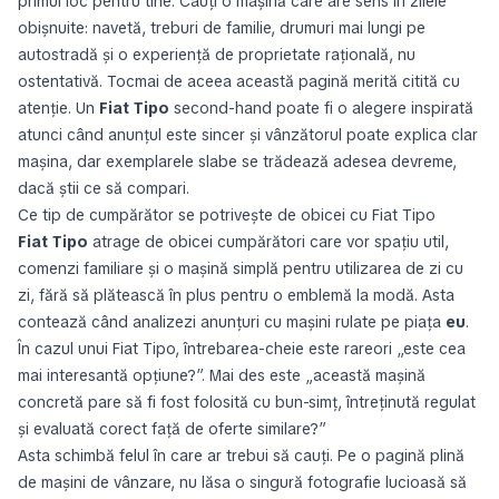
primul loc pentru tine. Cauți o mașină care are sens în zilele
obișnuite: navetă, treburi de familie, drumuri mai lungi pe
autostradă și o experiență de proprietate rațională, nu
ostentativă. Tocmai de aceea această pagină merită citită cu
atenție. Un
Fiat Tipo
second-hand poate fi o alegere inspirată
atunci când anunțul este sincer și vânzătorul poate explica clar
mașina, dar exemplarele slabe se trădează adesea devreme,
dacă știi ce să compari.
Ce tip de cumpărător se potrivește de obicei cu Fiat Tipo
Fiat Tipo
atrage de obicei cumpărători care vor spațiu util,
comenzi familiare și o mașină simplă pentru utilizarea de zi cu
zi, fără să plătească în plus pentru o emblemă la modă. Asta
contează când analizezi anunțuri cu mașini rulate pe piața
eu
.
În cazul unui Fiat Tipo, întrebarea-cheie este rareori „este cea
mai interesantă opțiune?”. Mai des este „această mașină
concretă pare să fi fost folosită cu bun-simț, întreținută regulat
și evaluată corect față de oferte similare?”
Asta schimbă felul în care ar trebui să cauți. Pe o pagină plină
de mașini de vânzare, nu lăsa o singură fotografie lucioasă să