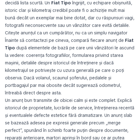
decidă lista scurtă. Un
Fiat Tipo
îngrijit, cu echipare obișnuită,
istoric clar și kilometraj credibil poate fi o achiziție mult mai
bună decât un exemplar mai bine dotat, dar cu răspunsuri vagi,
fotografii neconsecvente sau un vânzător care evită detaliile.
Citește anunțul ca un cumpărător, nu ca un simplu navigator
Înainte să contactezi pe cineva, compară fiecare anunț de
Fiat
Tipo
după elementele de bază pe care unii vânzători le ascund
la vedere: coerența fotografiilor, formularea privind starea
mașinii, detaliile despre istoricul de întreținere și dacă
kilometrajul se potrivește cu uzura generală pe care o poți
observa. Dacă volanul, scaunul șoferului, pedalele și
portbagajul par mai obosite decât sugerează odometrul,
întreabă direct despre asta.
Un anunț bun transmite de obicei calm și este complet. Explică
istoricul de proprietate, lucrările de service, întreținerea recentă
și eventualele defecte estetice fără dramatizare. Un anunț slab
se bazează adesea pe expresii generale precum „merge
perfect”, spunând în schimb foarte puțin despre documente,
reparații anterioare, martori aprinși în bord sau ce ar putea