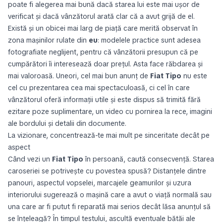
poate fi alegerea mai bună dacă starea lui este mai ușor de
verificat și dacă vânzătorul arată clar că a avut grijă de el.
Există și un obicei mai larg de piață care merită observat în
zona mașinilor rulate din
eu
: modelele practice sunt adesea
fotografiate neglijent, pentru că vânzătorii presupun că pe
cumpărători îi interesează doar prețul. Asta face răbdarea și
mai valoroasă. Uneori, cel mai bun anunț de
Fiat Tipo
nu este
cel cu prezentarea cea mai spectaculoasă, ci cel în care
vânzătorul oferă informații utile și este dispus să trimită fără
ezitare poze suplimentare, un video cu pornirea la rece, imagini
ale bordului și detalii din documente.
La vizionare, concentrează-te mai mult pe sinceritate decât pe
aspect
Când vezi un
Fiat Tipo
în persoană, caută consecvență. Starea
caroseriei se potrivește cu povestea spusă? Distanțele dintre
panouri, aspectul vopselei, marcajele geamurilor și uzura
interiorului sugerează o mașină care a avut o viață normală sau
una care ar fi putut fi reparată mai serios decât lăsa anunțul să
se înțeleagă? În timpul testului, ascultă eventuale bătăi ale