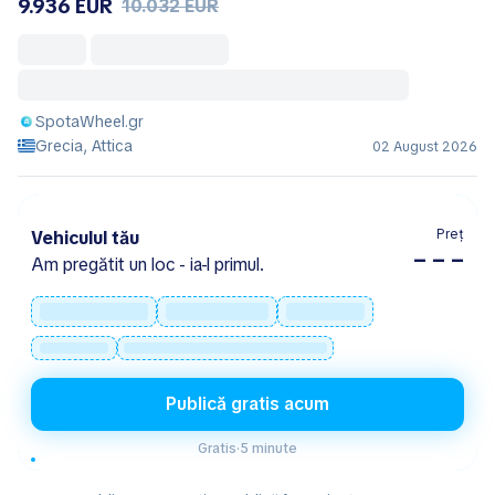
9.936 EUR
10.032 EUR
SpotaWheel.gr
Grecia, Attica
02 August 2026
Preț
Vehiculul tău
– – –
Am pregătit un loc - ia-l primul.
Publică gratis acum
Gratis
·
5 minute