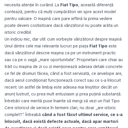
necesita atenție în curând. La
Fiat Tipo
, această diferență
contează, pentru că mulți cumpărători vin spre acest model
pentru valoare. O mașină care pare ieftină la prima vedere
poate deveni costisitoare dacă vânzătorul nu poate arăta un
istoric credibil.
Un indiciu mic, dar util: cum vorbește vânzătorul despre mașină
Unul dintre cele mai relevante lucruri pe piața
Fiat Tipo
este
dacă vânzătorul descrie mașina ca pe un instrument practic
sau ca pe o vagă „mare oportunitate”. Proprietarii care chiar au
trăit cu mașina de zi cu zi menționează adesea detalii concrete:
ce fel de drumuri făcea, când a fost servisată, ce anvelope are,
dacă aerul condiționat funcționează corect sau ce s-a înlocuit
recent. Un astfel de limbaj este adesea mai liniștitor decât un
anunț lustruit, cu prea mult entuziasm și prea puțină substanță.
Întrebări care merită puse înainte să mergi să vezi un Fiat Tipo
Cere istoricul de service în termeni clari, nu doar „are istoric
complet?”. Întreabă
când a fost făcut ultimul service, ce s-a
înlocuit, dacă există defecte actuale, dacă apar martori