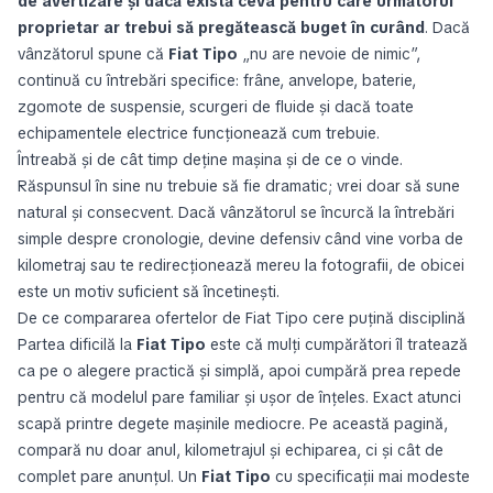
de avertizare și dacă există ceva pentru care următorul
proprietar ar trebui să pregătească buget în curând
. Dacă
vânzătorul spune că
Fiat Tipo
„nu are nevoie de nimic”,
continuă cu întrebări specifice: frâne, anvelope, baterie,
zgomote de suspensie, scurgeri de fluide și dacă toate
echipamentele electrice funcționează cum trebuie.
Întreabă și de cât timp deține mașina și de ce o vinde.
Răspunsul în sine nu trebuie să fie dramatic; vrei doar să sune
natural și consecvent. Dacă vânzătorul se încurcă la întrebări
simple despre cronologie, devine defensiv când vine vorba de
kilometraj sau te redirecționează mereu la fotografii, de obicei
este un motiv suficient să încetinești.
De ce compararea ofertelor de Fiat Tipo cere puțină disciplină
Partea dificilă la
Fiat Tipo
este că mulți cumpărători îl tratează
ca pe o alegere practică și simplă, apoi cumpără prea repede
pentru că modelul pare familiar și ușor de înțeles. Exact atunci
scapă printre degete mașinile mediocre. Pe această pagină,
compară nu doar anul, kilometrajul și echiparea, ci și cât de
complet pare anunțul. Un
Fiat Tipo
cu specificații mai modeste