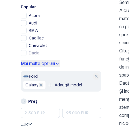
Semn
Popular
Aici
Acura
mater
Audi
cu po
BMW
spre
Cadillac
scau
Chevrolet
Cite
Dacia
func
Ford
Mai multe opțiuni
de i
Genesis
spat
GMC
Ford
Dacă 
Honda
Galaxy
Adaugă model
Hyundai
Și in
Jeep
menți
Preț
Kia
atent
Land Rover
comp
Lexus
nicio
EUR
Mazda