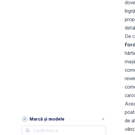
dove
îngri
propr
deta
De c
For
hârti
mașin
comer
reve
como
caros
Acea
poate
Marcă și modele
de al
vânză