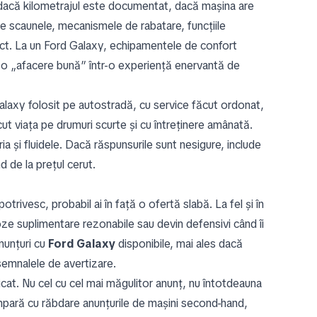
 dacă kilometrajul este documentat, dacă mașina are
ate scaunele, mecanismele de rabatare, funcțiile
ect. La un Ford Galaxy, echipamentele de confort
rma o „afacere bună” într-o experiență enervantă de
Galaxy folosit pe autostradă, cu service făcut ordonat,
cut viața pe drumuri scurte și cu întreținere amânată.
a și fluidele. Dacă răspunsurile sunt nesigure, include
d de la prețul cerut.
trivesc, probabil ai în față o ofertă slabă. La fel și în
ze suplimentare rezonabile sau devin defensivi când îi
nunțuri cu
Ford Galaxy
disponibile, mai ales dacă
 semnalele de avertizare.
icat. Nu cel cu cel mai măgulitor anunț, nu întotdeauna
ompară cu răbdare anunțurile de mașini second-hand,