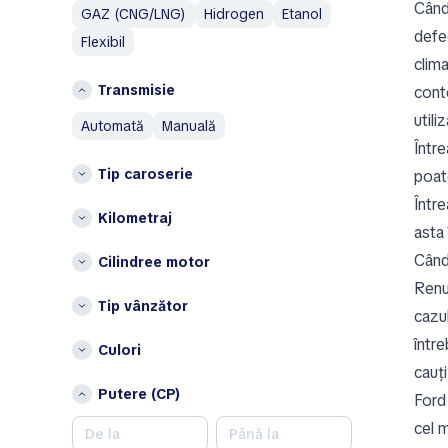
Aixam
Când
GAZ (CNG/LNG)
Hidrogen
Etanol
Islanda
Alfa Romeo
defec
Flexibil
Italia
AM General
clim
AMC
L
Transmisie
conte
Aston Martin
Lituania
utili
automată
manuală
Austin
P
Între
Austin Healey
Tip caroserie
poate
Polonia
Avatr
Între
S
Kilometraj
B
asta 
Spania
BAIC
Când
Cilindree motor
Bentley
Ț
Renun
Bestune
Tip vânzător
Țările de Jos
cazu
Brabus
Altele
într
Culori
Bugatti
cauți
Belgia
Buick
Putere (CP)
Bulgaria
Ford 
BYD
Cehia
cel 
C