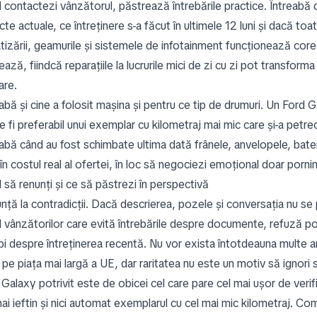
 contactezi vânzătorul, păstrează întrebările practice. Întreabă
te actuale, ce întreținere s-a făcut în ultimele 12 luni și dacă to
atizării, geamurile și sistemele de infotainment funcționează cor
ază, fiindcă reparațiile la lucrurile mici de zi cu zi pot transfo
zare.
abă și cine a folosit mașina și pentru ce tip de drumuri. Un Ford 
 fi preferabil unui exemplar cu kilometraj mai mic care și-a petre
abă când au fost schimbate ultima dată frânele, anvelopele, bateri
în costul real al ofertei, în loc să negociezi emoțional doar pornin
 să renunți și ce să păstrezi în perspectivă
ță la contradicții. Dacă descrierea, pozele și conversația nu se po
l vânzătorilor care evită întrebările despre documente, refuză po
ebi despre întreținerea recentă. Nu vor exista întotdeauna multe a
 pe piața mai largă a UE, dar raritatea nu este un motiv să ignori
Galaxy potrivit este de obicei cel care pare cel mai ușor de verif
mai ieftin și nici automat exemplarul cu cel mai mic kilometraj. C