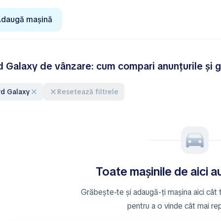
daugă mașină
d Galaxy de vânzare: cum compari anunțurile și g
ord Galaxy
Resetează filtrele
Toate mașinile de aici 
Grăbește-te și adaugă-ți mașina aici cât
pentru a o vinde cât mai re