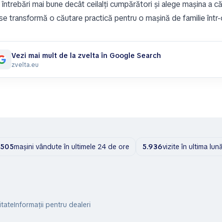
întrebări mai bune decât ceilalți cumpărători și alege mașina a că
e transformă o căutare practică pentru o mașină de familie într-o 
Vezi mai mult de la zvelta în Google Search
zvelta.eu
505
mașini vândute în ultimele 24 de ore
5.936
vizite în ultima lun
itate
Informații pentru dealeri