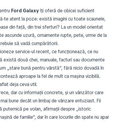
pentru
Ford Galaxy
îți oferă de obicei suficient
ită-te atent la poze: există imagini cu toate scaunele,
ase din față, din trei sferturi? La un model orientat
oate ascunde uzură, ornamente rupte, pete, urme de la
 trebuie să vadă cumpărătorii.
ționeze service-ul recent, ce funcționează, ce nu
acă există două chei, manuale, facturi sau documente
cum „stare bună pentru vârstă”, fără nicio dovadă în
contează aproape la fel de mult ca mașina vizibilă.
flat deja ceva util.
e rece, dar cu informații concrete, și un vânzător care
e mai bune decât un limbaj de vânzare entuziast. Fii
ră puternică pe volan, afirmații despre „istoric
ină de familie”, dar în care locurile din spate nu apar