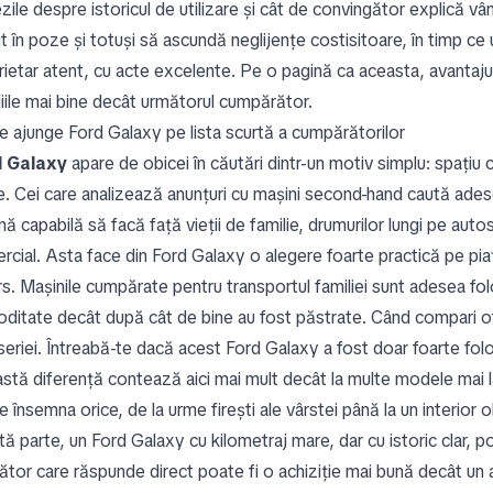
zile despre istoricul de utilizare și cât de convingător explică 
jit în poze și totuși să ascundă neglijențe costisitoare, în timp ce
ietar atent, cu acte excelente. Pe o pagină ca aceasta, avantajul 
liile mai bine decât următorul cumpărător.
e ajunge Ford Galaxy pe lista scurtă a cumpărătorilor
d Galaxy
apare de obicei în căutări dintr-un motiv simplu: spațiu 
e. Cei care analizează anunțuri cu mașini second-hand caută adese
ă capabilă să facă față vieții de familie, drumurilor lungi pe autos
cial. Asta face din Ford Galaxy o alegere foarte practică pe piața
rs. Mașinile cumpărate pentru transportul familiei sunt adesea fol
ditate decât după cât de bine au fost păstrate. Când compari ofer
eriei. Întreabă-te dacă acest Ford Galaxy a fost doar foarte folosit
stă diferență contează aici mai mult decât la multe modele mai
 însemna orice, de la urme firești ale vârstei până la un interior o
tă parte, un Ford Galaxy cu kilometraj mare, dar cu istoric clar, 
tor care răspunde direct poate fi o achiziție mai bună decât un anu