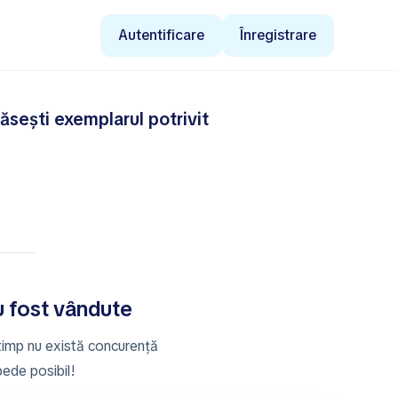
Autentificare
Înregistrare
ăsești exemplarul potrivit
au fost vândute
 timp nu există concurență
pede posibil!