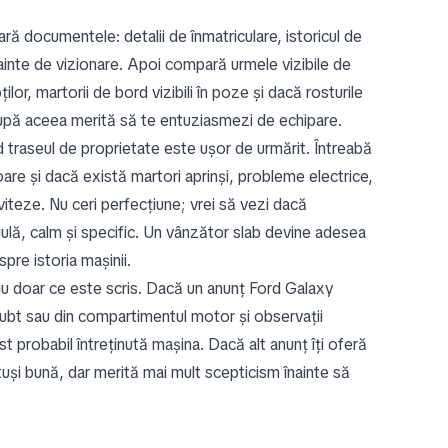
ă documentele: detalii de înmatriculare, istoricul de
 înainte de vizionare. Apoi compară urmele vizibile de
ilor, martorii de bord vizibili în poze și dacă rosturile
după aceea merită să te entuziasmezi de echipare.
 traseul de proprietate este ușor de urmărit. Întreabă
are și dacă există martori aprinși, probleme electrice,
 viteze. Nu ceri perfecțiune; vrei să vezi dacă
ulă, calm și specific. Un vânzător slab devine adesea
pre istoria mașinii.
, nu doar ce este scris. Dacă un anunț Ford Galaxy
ubt sau din compartimentul motor și observații
 probabil întreținută mașina. Dacă alt anunț îți oferă
tuși bună, dar merită mai mult scepticism înainte să