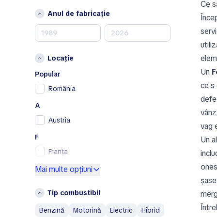
Ce s
Mercedes-Benz
Anul de fabricație
Înce
MINI
servi
Nissan
utili
Opel
elem
Locație
Peugeot
Un
F
Porsche
Popular
ce s
RAM
România
defec
Renault
A
Renault Samsung
vânz
Austria
Skoda
vag e
SsangYong
F
Un al
Subaru
Franța
incl
Toyota
ones
G
Mai multe opțiuni
Volkswagen
șase
Germania
Volvo
Tip combustibil
merg
Grecia
A
Între
Benzină
Motorină
Electric
Hibrid
I