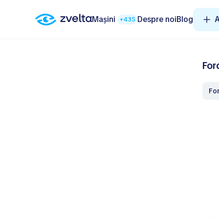
Mașini
Despre noi
Blog
A
+435
For
F