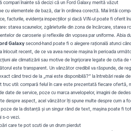
ă compari înainte să decizi că un Ford Galaxy merită văzut
pe cu elementele de bază, dar în ordinea corectă. Mai întâi compar
ce, facturile, evidența inspecțiilor și dacă VIN-ul poate fi oferit
zare: starea scaunelor, zgârieturile din zona de încărcare, starea roț
entelor de caroserie și reflexiile din vopsea par uniforme. Abia 
ord Galaxy
second-hand poate fi o alegere rațională atunci când
-a înlocuit recent, de ce va avea nevoie mașina în perioada următo
țiuni ale climatizării sau motive de îngrijorare legate de cutia de
ătorul este transparent. Un vânzător credibil va răspunde, de reg
xact când treci de la „mai este disponibilă?” la întrebări reale des
t truc util: compară felul în care este prezentată fiecare ofertă
ude date de service, poze cu marca anvelopelor, imagini de dedes
te despre aspect, acel vânzător îți spune multe despre cum a fost
 poze de la distanță și un singur rând de text, mașina poate fi to
i s-o vezi.
bări care te pot scuti de un drum pierdut