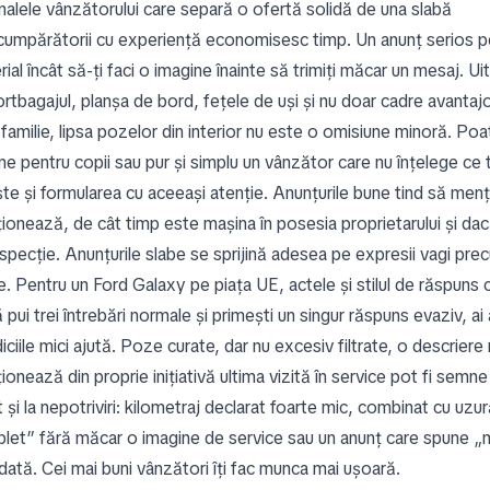
alele vânzătorului care separă o ofertă solidă de una slabă
 cumpărătorii cu experiență economisesc timp. Un anunț serios 
ial încât să-ți faci o imagine înainte să trimiți măcar un mesaj. U
rtbagajul, planșa de bord, fețele de uși și nu doar cadre avantajo
 familie, lipsa pozelor din interior nu este o omisiune minoră. P
ne pentru copii sau pur și simplu un vânzător care nu înțelege ce
ște și formularea cu aceeași atenție. Anunțurile bune tind să men
ționează, de cât timp este mașina în posesia proprietarului și d
nspecție. Anunțurile slabe se sprijină adesea pe expresii vagi pre
e. Pentru un Ford Galaxy pe piața UE, actele și stilul de răspuns 
pui trei întrebări normale și primești un singur răspuns evaziv, ai a
diciile mici ajută. Poze curate, dar nu excesiv filtrate, o descrier
onează din proprie inițiativă ultima vizită în service pot fi semn
 și la nepotriviri: kilometraj declarat foarte mic, combinat cu uzu
let” fără măcar o imagine de service sau un anunț care spune „maș
dată. Cei mai buni vânzători îți fac munca mai ușoară.