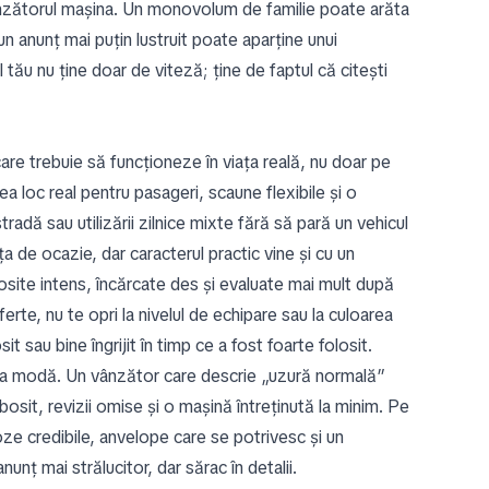
vânzătorul mașina. Un monovolum de familie poate arăta
 un anunț mai puțin lustruit poate aparține unui
tău nu ține doar de viteză; ține de faptul că citești
care trebuie să funcționeze în viața reală, nu doar pe
a loc real pentru pasageri, scaune flexibile și o
tradă sau utilizării zilnice mixte fără să pară un vehicul
 de ocazie, dar caracterul practic vine și cu un
osite intens, încărcate des și evaluate mai mult după
te, nu te opri la nivelul de echipare sau la culoarea
 sau bine îngrijit în timp ce a fost foarte folosit.
 la modă. Un vânzător care descrie „uzură normală”
bosit, revizii omise și o mașină întreținută la minim. Pe
poze credibile, anvelope care se potrivesc și un
nț mai strălucitor, dar sărac în detalii.