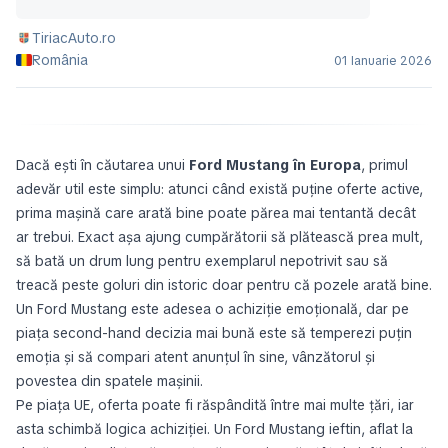
TiriacAuto.ro
România
01 Ianuarie 2026
Dacă ești în căutarea unui
Ford Mustang în Europa
, primul
adevăr util este simplu: atunci când există puține oferte active,
prima mașină care arată bine poate părea mai tentantă decât
ar trebui. Exact așa ajung cumpărătorii să plătească prea mult,
să bată un drum lung pentru exemplarul nepotrivit sau să
treacă peste goluri din istoric doar pentru că pozele arată bine.
Un Ford Mustang este adesea o achiziție emoțională, dar pe
piața second-hand decizia mai bună este să temperezi puțin
emoția și să compari atent anunțul în sine, vânzătorul și
povestea din spatele mașinii.
Pe piața UE, oferta poate fi răspândită între mai multe țări, iar
asta schimbă logica achiziției. Un Ford Mustang ieftin, aflat la