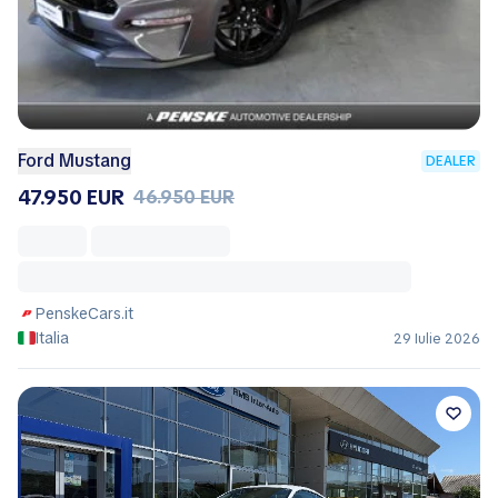
Ford Mustang
DEALER
47.950 EUR
46.950 EUR
PenskeCars.it
Italia
29 Iulie 2026