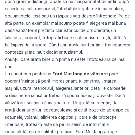
două granițe distanță, poate să nu mai pară atât de ieftin după
ce iei în calcul transportul, întrebările legate de înmatriculare,
documentele lipsă sau un răspuns vag despre întreținere. Pe de
altă parte, un exemplar mai scump poate fi alegerea mai bună
dacă vânzătorul prezintă clar istoricul de proprietate, un
kilometraj coerent, fotografii bune și răspunsuri firești, fără să
fie împins de la spate. Când anunțurile sunt puține, transparența
contează și mai mult decât entuziasmul.
Anunțul care arată bine din prima nu este întotdeauna cel mai
bun
Un anunț bun pentru un
Ford Mustang de vânzare
pare
coerent înainte să pară impresionant. Kilometrajul, starea
mașinii, uzura interiorului, alegerea jantelor, detaliile caroseriei
și descrierea scrisă ar trebui să spună aceeași poveste. Dacă
vânzătorul susține că mașina a fost îngrijită cu atenție, dar
arată doar unghiuri spectaculoase și evită poze de aproape cu
scaunele, volanul, alinierea capotei și barele de protecție
inferioare, tratează asta ca pe un semn de informație
incompletă, nu de calitate premium. Ford Mustang atrage