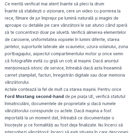
Ce merită verificat mai atent înainte să pleci la drum
Înainte să stabilești o vizionare, cere un video cu pornirea la
rece, filmare de jur împrejur pe lumină naturală și imagini de
aproape cu detaliile pe care vânzătorii le sar atunci când speră
să te concentrezi doar pe siluetă. Verifică alinierea elementelor
de caroserie, uniformitatea vopselei în lumini diferite, starea
jantelor, suporturile laterale ale scaunelor, uzura volanului, zona
portbagajului, aspectul compartimentului motor și orice semn
că fotografiile evită cu grijă un colț al mașinii. Dacă anunțul
menționează istoric de service, întreabă dacă asta înseamnă
carnet ștampilat, facturi, înregistrări digitale sau doar memoria
vânzătorului.
Actele contează la fel de mult ca starea mașinii. Pentru orice
Ford Mustang second-hand
de pe piața UE, verifică statutul
înmatriculării, documentele de proprietate și dacă numele
vânzătorului corespunde cu actele. Dacă mașina a fost
importată la un moment dat, întreabă ce documentație o
însoțește și ce formalități au fost deja finalizate. Nu încerci să
interoghezi vânzătorul; încerci să eviți situația în care descoperi