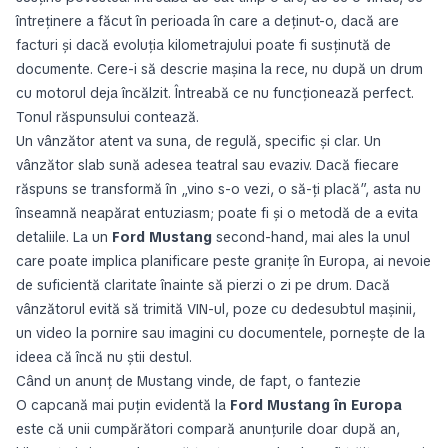
întreținere a făcut în perioada în care a deținut-o, dacă are
facturi și dacă evoluția kilometrajului poate fi susținută de
documente. Cere-i să descrie mașina la rece, nu după un drum
cu motorul deja încălzit. Întreabă ce nu funcționează perfect.
Tonul răspunsului contează.
Un vânzător atent va suna, de regulă, specific și clar. Un
vânzător slab sună adesea teatral sau evaziv. Dacă fiecare
răspuns se transformă în „vino s-o vezi, o să-ți placă”, asta nu
înseamnă neapărat entuziasm; poate fi și o metodă de a evita
detaliile. La un
Ford Mustang
second-hand, mai ales la unul
care poate implica planificare peste granițe în Europa, ai nevoie
de suficientă claritate înainte să pierzi o zi pe drum. Dacă
vânzătorul evită să trimită VIN-ul, poze cu dedesubtul mașinii,
un video la pornire sau imagini cu documentele, pornește de la
ideea că încă nu știi destul.
Când un anunț de Mustang vinde, de fapt, o fantezie
O capcană mai puțin evidentă la
Ford Mustang în Europa
este că unii cumpărători compară anunțurile doar după an,