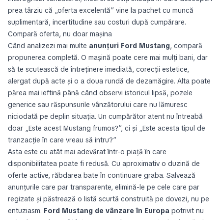
prea târziu că „oferta excelentă” vine la pachet cu muncă
suplimentară, incertitudine sau costuri după cumpărare.
Compară oferta, nu doar mașina
Când analizezi mai multe
anunțuri Ford Mustang
, compară
propunerea completă. O mașină poate cere mai mulți bani, dar
să te scutească de întreținere imediată, corecții estetice,
alergat după acte și o a doua rundă de dezamăgire. Alta poate
părea mai ieftină până când observi istoricul lipsă, pozele
generice sau răspunsurile vânzătorului care nu lămuresc
niciodată pe deplin situația. Un cumpărător atent nu întreabă
doar „Este acest Mustang frumos?”, ci și „Este acesta tipul de
tranzacție în care vreau să intru?”
Asta este cu atât mai adevărat într-o piață în care
disponibilitatea poate fi redusă. Cu aproximativ o duzină de
oferte active, răbdarea bate în continuare graba. Salvează
anunțurile care par transparente, elimină-le pe cele care par
regizate și păstrează o listă scurtă construită pe dovezi, nu pe
entuziasm.
Ford Mustang de vânzare în Europa
potrivit nu