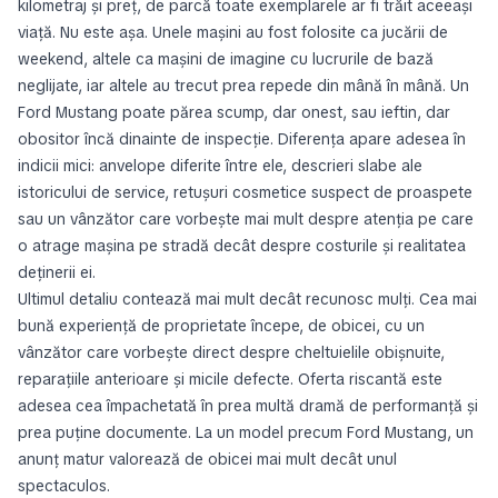
kilometraj și preț, de parcă toate exemplarele ar fi trăit aceeași
viață. Nu este așa. Unele mașini au fost folosite ca jucării de
weekend, altele ca mașini de imagine cu lucrurile de bază
neglijate, iar altele au trecut prea repede din mână în mână. Un
Ford Mustang poate părea scump, dar onest, sau ieftin, dar
obositor încă dinainte de inspecție. Diferența apare adesea în
indicii mici: anvelope diferite între ele, descrieri slabe ale
istoricului de service, retușuri cosmetice suspect de proaspete
sau un vânzător care vorbește mai mult despre atenția pe care
o atrage mașina pe stradă decât despre costurile și realitatea
deținerii ei.
Ultimul detaliu contează mai mult decât recunosc mulți. Cea mai
bună experiență de proprietate începe, de obicei, cu un
vânzător care vorbește direct despre cheltuielile obișnuite,
reparațiile anterioare și micile defecte. Oferta riscantă este
adesea cea împachetată în prea multă dramă de performanță și
prea puține documente. La un model precum Ford Mustang, un
anunț matur valorează de obicei mai mult decât unul
spectaculos.