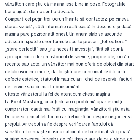
vânzători care știu că mașina iese bine în poze. Fotografiile
bune ajută, dar nu sunt o dovadă.
Compară cel puțin trei lucruri înainte să contactezi pe cineva:
starea vizibilă, câtă informație reală există în descriere și dacă
mașina pare poziționată onest. Un anunț slab se ascunde
adesea în spatele unor formule scurte precum „full options”,
„stare perfectă” sau „nu necesită investiții”, fără să spună
aproape nimic despre istoricul de service, proprietate, lucrări
recente sau acte. Un vânzător mai bun oferă de obicei din start
detalii ușor incomode, dar liniștitoare: consumabile înlocuite,
defecte estetice, statutul înmatriculării, chei de rezervă, facturi
de service sau ce mai trebuie urmărit.
Citește vânzătorul la fel de atent cum citești mașina
La
Ford Mustang
, anunțurile au o problemă aparte: mulți
cumpărători caută mai întâi cu imaginația. Vânzătorii știu asta.
De aceea, primul telefon nu ar trebui să fie despre negocierea
prețului. Ar trebui să fie despre verificarea faptului că
vânzătorul cunoaște mașina suficient de bine încât să-i poată
susține povestea. Întreabă de cât timp o are, de ce o vinde, ce