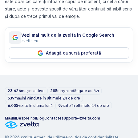
este doar cel care îți întoarce capul pe moment, ci cel a cărui
stare, acte și poveste spusă de vânzător continuă să aibă sens
și după ce trece primul val de emoție.
Vezi mai mult de la zvelta în Google Search
zvelta.eu
Adaugă ca sursă preferată
23.626
mașini active
285
mașini adăugate astăzi
539
mașini vândute în ultimele 24 de ore
6.005
vizite în ultima lună
9
vizite în ultimele 24 de ore
Mașini
Despre noi
Blog
Contacte
support@zvelta.com
© 2026 zvelta
Termeni de utilizare
Politica de confidențialitate