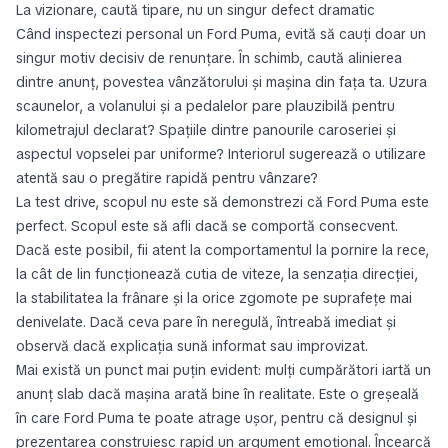
La vizionare, caută tipare, nu un singur defect dramatic
Când inspectezi personal un Ford Puma, evită să cauți doar un
singur motiv decisiv de renunțare. În schimb, caută alinierea
dintre anunț, povestea vânzătorului și mașina din fața ta. Uzura
scaunelor, a volanului și a pedalelor pare plauzibilă pentru
kilometrajul declarat? Spațiile dintre panourile caroseriei și
aspectul vopselei par uniforme? Interiorul sugerează o utilizare
atentă sau o pregătire rapidă pentru vânzare?
La test drive, scopul nu este să demonstrezi că Ford Puma este
perfect. Scopul este să afli dacă se comportă consecvent.
Dacă este posibil, fii atent la comportamentul la pornire la rece,
la cât de lin funcționează cutia de viteze, la senzația direcției,
la stabilitatea la frânare și la orice zgomote pe suprafețe mai
denivelate. Dacă ceva pare în neregulă, întreabă imediat și
observă dacă explicația sună informat sau improvizat.
Mai există un punct mai puțin evident: mulți cumpărători iartă un
anunț slab dacă mașina arată bine în realitate. Este o greșeală
în care Ford Puma te poate atrage ușor, pentru că designul și
prezentarea construiesc rapid un argument emoțional. Încearcă