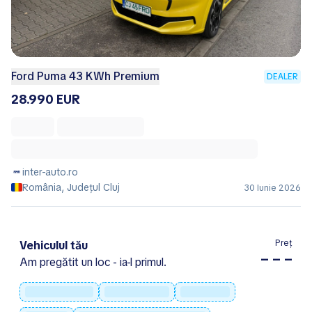
Ford Puma 43 KWh Premium
DEALER
28.990 EUR
inter-auto.ro
România, Județul Cluj
30 Iunie 2026
Preț
Vehiculul tău
– – –
Am pregătit un loc - ia-l primul.