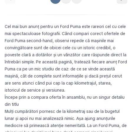
Cel mai bun anunț pentru un Ford Puma este rareori cel cu cele
mai spectaculoase fotografii. Când compari corect ofertele de
Ford Puma second-hand, observi repede că mașinile mai
convingătoare sunt de obicei cele cu un istoric credibil, o
poveste clară a dotărilor și un vânzător care răspunde direct la
întrebări simple. Pe această pagină, tratează fiecare anunț Ford
Puma ca pe un mic studiu de caz: de ce se vinde această
mașină, cât de complete sunt informațiile și dacă prețul cerut
are sens atunci când pui cap la cap kilometrajul, starea,
istoricul de service și versiunea.
Începe prin a compara oferta în ansamblu, nu un singur detaliu
din titlu
Mulți cumpărători pornesc de la kilometraj sau de la bugetul
lunar și apoi nu mai analizează nimic. Așa ajung anunțurile
mediocre să primească atenție nemeritată. La un Ford Puma, de