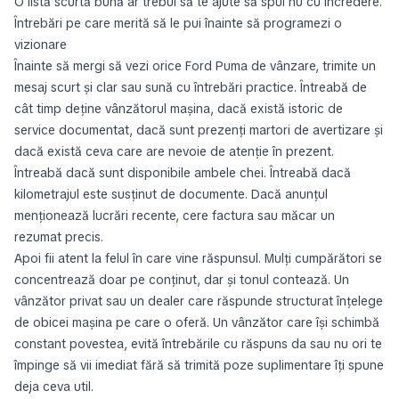
O listă scurtă bună ar trebui să te ajute să spui nu cu încredere.
Întrebări pe care merită să le pui înainte să programezi o
vizionare
Înainte să mergi să vezi orice Ford Puma de vânzare, trimite un
mesaj scurt și clar sau sună cu întrebări practice. Întreabă de
cât timp deține vânzătorul mașina, dacă există istoric de
service documentat, dacă sunt prezenți martori de avertizare și
dacă există ceva care are nevoie de atenție în prezent.
Întreabă dacă sunt disponibile ambele chei. Întreabă dacă
kilometrajul este susținut de documente. Dacă anunțul
menționează lucrări recente, cere factura sau măcar un
rezumat precis.
Apoi fii atent la felul în care vine răspunsul. Mulți cumpărători se
concentrează doar pe conținut, dar și tonul contează. Un
vânzător privat sau un dealer care răspunde structurat înțelege
de obicei mașina pe care o oferă. Un vânzător care își schimbă
constant povestea, evită întrebările cu răspuns da sau nu ori te
împinge să vii imediat fără să trimită poze suplimentare îți spune
deja ceva util.