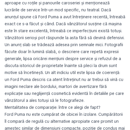
aproape cu roțile și panourile caroseriei și menționează
lucrările de service într-un mod specific, nu teatral. Dacă
anunțul spune că Ford Puma a avut întreținere recentă, întreabă
exact ce s-a făcut și când. Dacă vânzătorul susține că mașina
este în stare excelentă, întreabă ce imperfecțiuni există totuși.
Vânzătorii serioși pot răspunde la asta fără să devină defensivi.
Un anunț slab se trădează adesea prin semnale mici. Fotografii
făcute doar în lumină slabă, o descriere care repetă expresii
generale, lipsa oricărei mențiuni despre service și refuzul de a
discuta istoricul de proprietate înainte să pleci la drum sunt
motive să încetinești. Un alt indiciu util este lipsa de coerență:
un Ford Puma descris ca atent întreținut nu ar trebui să vină cu
imagini neclare ale bordului, martori de avertizare fără
explicație sau neglijență cosmetică evidentă în detaliile pe care
vânzătorul a ales totuși să le fotografieze.
Mentalitatea de comparație: între ce alegi de fapt?
Ford Puma nu este cumpărat de obicei în izolare. Cumpărătorii
îl compară de regulă cu alternative apropiate care promit un
amestec similar de dimensiuni compacte, poziție de condus mai