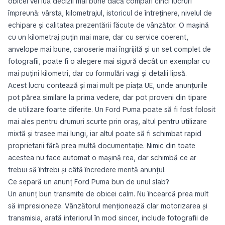
obicei vei lua decizii mai bune dacă compari cinci lucruri
împreună: vârsta, kilometrajul, istoricul de întreținere, nivelul de
echipare și calitatea prezentării făcute de vânzător. O mașină
cu un kilometraj puțin mai mare, dar cu service coerent,
anvelope mai bune, caroserie mai îngrijită și un set complet de
fotografii, poate fi o alegere mai sigură decât un exemplar cu
mai puțini kilometri, dar cu formulări vagi și detalii lipsă.
Acest lucru contează și mai mult pe piața UE, unde anunțurile
pot părea similare la prima vedere, dar pot proveni din tipare
de utilizare foarte diferite. Un Ford Puma poate să fi fost folosit
mai ales pentru drumuri scurte prin oraș, altul pentru utilizare
mixtă și trasee mai lungi, iar altul poate să fi schimbat rapid
proprietarii fără prea multă documentație. Nimic din toate
acestea nu face automat o mașină rea, dar schimbă ce ar
trebui să întrebi și câtă încredere merită anunțul.
Ce separă un anunț Ford Puma bun de unul slab?
Un anunț bun transmite de obicei calm. Nu încearcă prea mult
să impresioneze. Vânzătorul menționează clar motorizarea și
transmisia, arată interiorul în mod sincer, include fotografii de