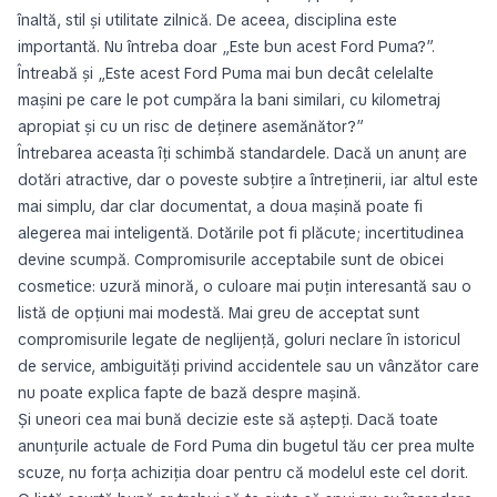
înaltă, stil și utilitate zilnică. De aceea, disciplina este
importantă. Nu întreba doar „Este bun acest Ford Puma?”.
Întreabă și „Este acest Ford Puma mai bun decât celelalte
mașini pe care le pot cumpăra la bani similari, cu kilometraj
apropiat și cu un risc de deținere asemănător?”
Întrebarea aceasta îți schimbă standardele. Dacă un anunț are
dotări atractive, dar o poveste subțire a întreținerii, iar altul este
mai simplu, dar clar documentat, a doua mașină poate fi
alegerea mai inteligentă. Dotările pot fi plăcute; incertitudinea
devine scumpă. Compromisurile acceptabile sunt de obicei
cosmetice: uzură minoră, o culoare mai puțin interesantă sau o
listă de opțiuni mai modestă. Mai greu de acceptat sunt
compromisurile legate de neglijență, goluri neclare în istoricul
de service, ambiguități privind accidentele sau un vânzător care
nu poate explica fapte de bază despre mașină.
Și uneori cea mai bună decizie este să aștepți. Dacă toate
anunțurile actuale de Ford Puma din bugetul tău cer prea multe
scuze, nu forța achiziția doar pentru că modelul este cel dorit.