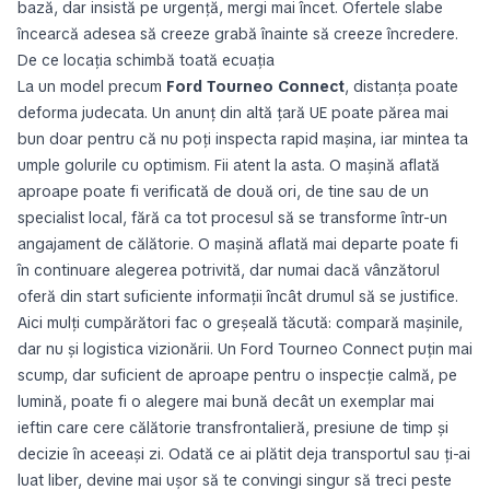
bază, dar insistă pe urgență, mergi mai încet. Ofertele slabe
încearcă adesea să creeze grabă înainte să creeze încredere.
De ce locația schimbă toată ecuația
La un model precum
Ford Tourneo Connect
, distanța poate
deforma judecata. Un anunț din altă țară UE poate părea mai
bun doar pentru că nu poți inspecta rapid mașina, iar mintea ta
umple golurile cu optimism. Fii atent la asta. O mașină aflată
aproape poate fi verificată de două ori, de tine sau de un
specialist local, fără ca tot procesul să se transforme într-un
angajament de călătorie. O mașină aflată mai departe poate fi
în continuare alegerea potrivită, dar numai dacă vânzătorul
oferă din start suficiente informații încât drumul să se justifice.
Aici mulți cumpărători fac o greșeală tăcută: compară mașinile,
dar nu și logistica vizionării. Un Ford Tourneo Connect puțin mai
scump, dar suficient de aproape pentru o inspecție calmă, pe
lumină, poate fi o alegere mai bună decât un exemplar mai
ieftin care cere călătorie transfrontalieră, presiune de timp și
decizie în aceeași zi. Odată ce ai plătit deja transportul sau ți-ai
luat liber, devine mai ușor să te convingi singur să treci peste