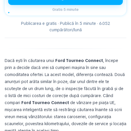
Gratis
·
5 minute
Publicarea e gratis · Publică în 5 minute · 6.052
cumpărători/lună
Dacă ești în căutarea unui
Ford Tourneo Connect
, începe
prin a decide dacă vrei să cumperi mașina în sine sau
comoditatea ofertei. La acest model, diferența contează. Două
anunțuri pot arăta similar în poze, dar unul dintre ele te
scutește de un drum lung, de o inspecție făcută în grabă și de
o listă de mici costuri de corecție după cumpărare. Când
compari
Ford Tourneo Connect
de vânzare pe piața UE,
mișcarea inteligentă este să restrângi căutarea înainte să scrii
vreun mesaj vânzătorului: starea caroseriei, configurația
scaunelor, povestea kilometrajului, dovezile de service și locația
merită atenție în același timp.