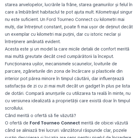
starea anvelopelor, lucrările la frâne, starea geamurilor și felul în
care a îmbătrânit habitaclul te pot ajuta mult. Kilometrajul singur
nu este suficient. Un Ford Tourneo Connect cu kilometri mai
mulți, dar întreținut constant, poate fi mai ușor de deținut decât
un exemplar cu kilometri mai puțini, dar cu istoric neclar și
întreținere amânată evident.
Acesta este și un model la care micile detalii de confort merită
mai multă greutate decât cred cumpărătorii la început.
Funcționarea ușilor, mecanismele scaunelor, loviturile de
parcare, zgârieturile din zona de încărcare și plasticele din
interior pot părea minore în timpul căutării, dar influențează
satisfacția de zi cu zi mai mult decât un gadget în plus pe lista
de dotări. Compară anunțurile cu utilizarea ta reală în minte, nu
cu versiunea idealizată a proprietății care există doar în timpul
scrollului.
Când merită o ofertă să fie văzută?
O ofertă de
Ford Tourneo Connect
merită de obicei văzută
când se aliniază trei lucruri: vânzătorul răspunde clar, pozele
susțin descrierea și locația are sens pentru nivelul de încredere