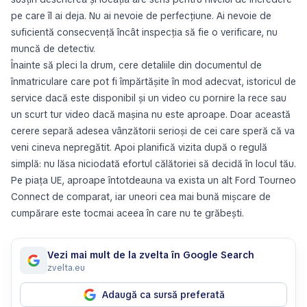
pe care îl ai deja. Nu ai nevoie de perfecțiune. Ai nevoie de
suficientă consecvență încât inspecția să fie o verificare, nu
muncă de detectiv.
Înainte să pleci la drum, cere detaliile din documentul de
înmatriculare care pot fi împărtășite în mod adecvat, istoricul de
service dacă este disponibil și un video cu pornire la rece sau
un scurt tur video dacă mașina nu este aproape. Doar această
cerere separă adesea vânzătorii serioși de cei care speră că va
veni cineva nepregătit. Apoi planifică vizita după o regulă
simplă: nu lăsa niciodată efortul călătoriei să decidă în locul tău.
Pe piața UE, aproape întotdeauna va exista un alt Ford Tourneo
Connect de comparat, iar uneori cea mai bună mișcare de
cumpărare este tocmai aceea în care nu te grăbești.
Vezi mai mult de la zvelta în Google Search
zvelta.eu
Adaugă ca sursă preferată