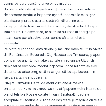
semne pe care acasă le-ai respinge imediat.
Un obicei util este să împarți anunțurile în trei grupe: suficient
de aproape pentru o inspecție ușoară, accesibile cu puțină
planificare și prea departe, dacă vânzătorul nu este
excepțional de transparent. Pare simplu, dar îți schimbă rapid
lista scurtă. De asemenea, te ajută să nu irosești energie pe
mașini care par atractive doar pentru că anunțul este
incomplet.
Pe piața europeană, asta devine și mai clar dacă te uiți la oferte
din România, din București, Cluj-Napoca sau Timișoara, și apoi
compari cu anunțuri din alte capitale și regiuni ale UE, unde
deplasarea complică imediat inspecția. Ideea nu este să eviți
distanța cu orice preț, ci să te asiguri că locația lucrează în
favoarea ta, nu împotriva ta.
Citește vânzătorul la fel de atent cum citești mașina
Un anunț de
Ford Tourneo Connect
îți spune multe înainte de
primul telefon. Pozele curate în lumină naturală, cadrele
apropiate cu scaunele și zona de încărcare și imaginile clare ale
punctelor obișnuite de uzură sugerează un vânzător care se