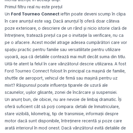
Primul filtru real nu este prețul
Un
Ford Tourneo Connect
ieftin poate deveni scump în clipa
în care anunțul este vag. Dacă anunțul îți oferă doar câteva
poze exterioare, o descriere de un rând și nicio istorie clară de
întreținere, tratează prețul ca pe o invitație la verificare, nu ca
pe o afacere. Acest model atrage adesea cumpărători care vor
spațiu practic pentru familie sau versatilitate pentru utilizare
ușoară, așa că detaliile contează mai mult decât suma din titlu.
Uită-te atent la felul în care vânzătorul descrie utilizarea. A fost
Ford Tourneo Connect folosit în principal ca mașină de familie,
shuttle de aeroport, vehicul de firmă sau mașină pentru uz
mixt? Răspunsul poate influența tiparele de uzură ale
scaunelor, ușilor glisante, zonei de încărcare și suspensiei.
Un anunț bun, de obicei, nu are nevoie de limbaj dramatic. Îți
oferă suficient cât să poți compara: detalii de înmatriculare,
stare vizibilă, kilometraj, tip de transmisie, informații despre
motor dacă sunt disponibile, întreținere recentă și poze care
arată interiorul în mod onest. Dacă vânzătorul evită detaliile de