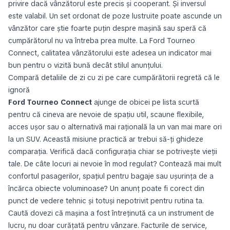
privire dacă vânzătorul este precis și cooperant. Și inversul
este valabil. Un set ordonat de poze lustruite poate ascunde un
vânzător care știe foarte puțin despre mașină sau speră că
cumpărătorul nu va întreba prea multe. La Ford Tourneo
Connect, calitatea vânzătorului este adesea un indicator mai
bun pentru o vizită bună decât stilul anunțului.
Compară detaliile de zi cu zi pe care cumpărătorii regretă că le
ignoră
Ford Tourneo Connect
ajunge de obicei pe lista scurtă
pentru că cineva are nevoie de spațiu util, scaune flexibile,
acces ușor sau o alternativă mai rațională la un van mai mare ori
la un SUV. Această misiune practică ar trebui să-ți ghideze
comparația. Verifică dacă configurația chiar se potrivește vieții
tale. De câte locuri ai nevoie în mod regulat? Contează mai mult
confortul pasagerilor, spațiul pentru bagaje sau ușurința de a
încărca obiecte voluminoase? Un anunț poate fi corect din
punct de vedere tehnic și totuși nepotrivit pentru rutina ta.
Caută dovezi că mașina a fost întreținută ca un instrument de
lucru, nu doar curățată pentru vânzare. Facturile de service,