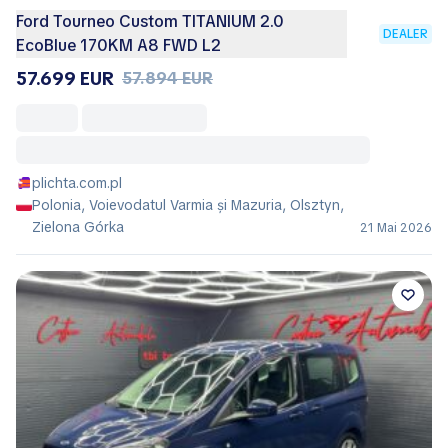
Ford Tourneo Custom TITANIUM 2.0
DEALER
EcoBlue 170KM A8 FWD L2
57.699 EUR
57.894 EUR
plichta.com.pl
Polonia, Voievodatul Varmia și Mazuria, Olsztyn,
Zielona Górka
21 Mai 2026