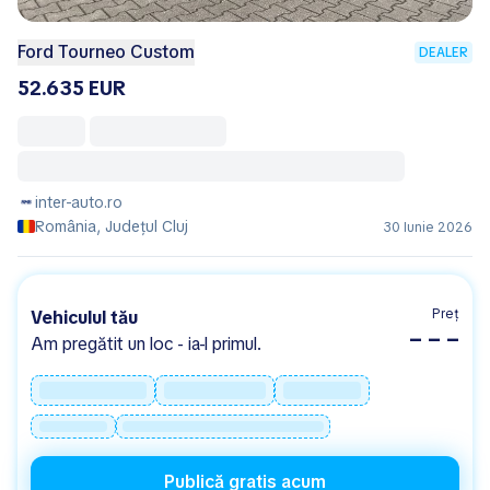
Ford Tourneo Custom
DEALER
52.635 EUR
inter-auto.ro
România, Județul Cluj
30 Iunie 2026
Preț
Vehiculul tău
– – –
Am pregătit un loc - ia-l primul.
Publică gratis acum