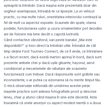
așteaptă la întrebări. Dacă mașina este prezentată doar din
unghiuri avantajoase, întreabă-te ce lipsește. La un vehicul
practic, cu mai multe roluri, onestitatea interiorului contează la
fel de mult ca aspectul vopselei. Scaunele din spate, starea
podelei, funcționarea ușilor și uzura ornamentelor pot dezvălui
ani de folosire mai bine decât o capotă lustruită.
Când contactezi vânzătorul, sari peste banalul „Mai este
disponibilă?” și treci direct la întrebări utile. Întreabă de cât
timp deține Ford Tourneo Connect, de ce îl vinde, ce întreținere
s-a făcut recent, dacă există martori aprinși în bord, dacă sunt
prezente ambele chei și dacă ușile glisante, hayonul, aerul
condiționat și mecanismele de rabatare ale scaunelor
funcționează cum trebuie. Dacă răspunsurile sunt grăbite sau
inconsistente, s-ar putea ca vizionarea să nu merite timpul tău.
O mică observație editorială din urmărirea acestei piețe:
mașinile practice sunt adesea fotografiate prost și descrise
leneș, chiar și atunci când mașina în sine este decentă. Asta
înseamnă că unele anunțuri cu aspect modest merită o a doua