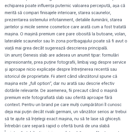
echiparea poate influența puternic valoarea percepută, așa că
merită să compari finisajele interioare, starea scaunelor,
prezentarea sistemului infotainment, detaliile iluminării, starea
jantelor și micile semne cosmetice care arată cum a fost tratată
mașina. O mașină premium care pare obosită la butoane, volan,
lateralele scaunelor sau în zona portbagajului poate să fi avut o
viață mai grea decât sugerează descrierea principală.
Un anunț Genesis slab are adesea un anumit tipar: formulări
impresionante, prea puține fotografii, limbaj vag despre service
și aproape nicio explicație despre întreținerea recentă sau
istoricul de proprietate. Fii atent când vânzătorul spune că
mașina este „full option”, dar nu arată sau descrie efectiv
dotările relevante. De asemenea, fii precaut când o mașină
premium este fotografiată slab sau oferită aproape fără
context. Pentru un brand pe care mulți cumpărători îl cunosc
deja mai puțin decât rivalii germani, un vânzător serios ar trebui
să te ajute să înțelegi exact mașina, nu să te lase să ghicești.
Întrebări care separă rapid o ofertă bună de una slabă