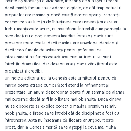
Înainte să stabilești o vizionare, întreabă ce s-a făcut recent,
dacă există facturi sau evidențe digitale, de cât timp actualul
proprietar are mașina și dacă există martori aprinși, reparații
cosmetice sau lucrări de întreținere care urmează și care ar
trebui menționate acum, nu mai târziu. Întreabă cum pornește la
rece dacă nu o poți inspecta imediat. Întreabă dacă sunt
prezente toate cheile, dacă mașina are anvelope identice și
dacă vreo funcție de asistență pentru șofer sau de
infotainment nu funcționează așa cum ar trebui. Nu sunt
întrebări dramatice, dar deseori arată dacă vânzătorul este
organizat și credibil.
Un indiciu editorial util la Genesis este următorul: pentru că
marca poate atrage cumpărători atenți la rafinament și
prezentare, un anunț dezordonat poate fi un semnal de alarmă
mai puternic decât ar fi la o listare mai obișnuită. Dacă cineva
nu se obosește să explice corect o mașină premium relativ
neobișnuită, e firesc să te întrebi cât de disciplinat a fost cu
întreținerea. Asta nu înseamnă că fiecare anunț scurt este
prost, dar la Genesis merită să te aștepți la ceva mai multă