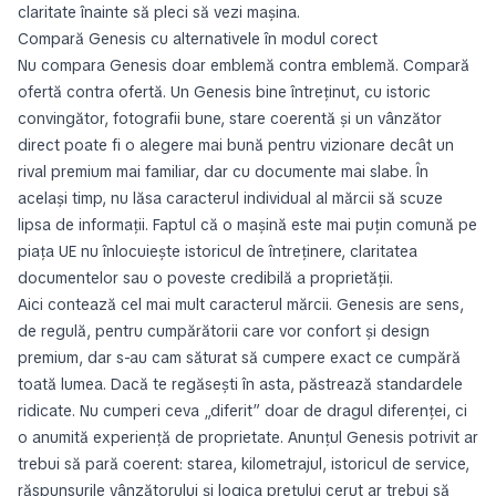
claritate înainte să pleci să vezi mașina.
Compară Genesis cu alternativele în modul corect
Nu compara Genesis doar emblemă contra emblemă. Compară
ofertă contra ofertă. Un Genesis bine întreținut, cu istoric
convingător, fotografii bune, stare coerentă și un vânzător
direct poate fi o alegere mai bună pentru vizionare decât un
rival premium mai familiar, dar cu documente mai slabe. În
același timp, nu lăsa caracterul individual al mărcii să scuze
lipsa de informații. Faptul că o mașină este mai puțin comună pe
piața UE nu înlocuiește istoricul de întreținere, claritatea
documentelor sau o poveste credibilă a proprietății.
Aici contează cel mai mult caracterul mărcii. Genesis are sens,
de regulă, pentru cumpărătorii care vor confort și design
premium, dar s-au cam săturat să cumpere exact ce cumpără
toată lumea. Dacă te regăsești în asta, păstrează standardele
ridicate. Nu cumperi ceva „diferit” doar de dragul diferenței, ci
o anumită experiență de proprietate. Anunțul Genesis potrivit ar
trebui să pară coerent: starea, kilometrajul, istoricul de service,
răspunsurile vânzătorului și logica prețului cerut ar trebui să