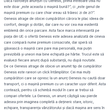
Dacă răsfoiești anunțuri cu Genesis, prima întrebare utilă nu
este doar „este aceasta o mașină bună?”, ci „este genul de
mașină premium cu care chiar vreau să trăiesc zi de zi?”.
Genesis atrage de obicei cumpărători cărora le plac ideea de
confort, design și dotări, dar care nu vor cea mai evidentă
emblemă din orice parcare. Asta face marca interesantă pe
piața din UE: o ofertă Genesis este adesea analizată de cineva
care compară nume premium consacrate, dar speră să
găsească o mașină care pare mai personală, mai puțin
previzibilă și uneori mai bine echipată pe hârtie. Trucul este să
evaluezi fiecare anunț după substanță, nu după noutate.
De ce Genesis atrage de obicei un anumit tip de cumpărător
Genesis este rareori un click întâmplător. Cei mai mulți
cumpărători care se opresc la un anunț Genesis nu caută doar
transport, ci o mașină premium cu un caracter ușor diferit. Asta
contează, pentru că schimbă modul în care ar trebui să
compari ofertele. La Genesis, un anunț câștigă sau pierde
adesea prin imaginea completă a deținerii: stare, istoric,
echipare, transparența vânzătorului și dacă mașina are sens în