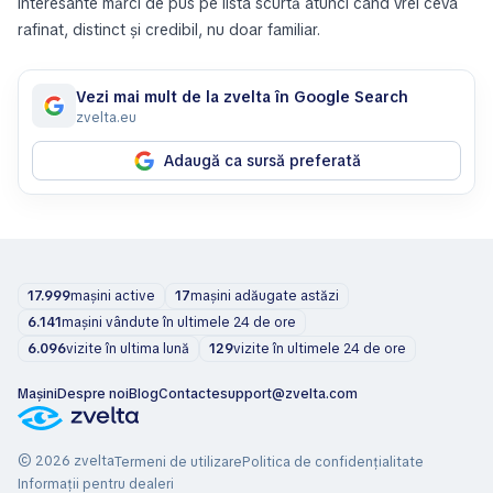
interesante mărci de pus pe lista scurtă atunci când vrei ceva
rafinat, distinct și credibil, nu doar familiar.
Vezi mai mult de la zvelta în Google Search
zvelta.eu
Adaugă ca sursă preferată
17.999
mașini active
17
mașini adăugate astăzi
6.141
mașini vândute în ultimele 24 de ore
6.096
vizite în ultima lună
129
vizite în ultimele 24 de ore
Mașini
Despre noi
Blog
Contacte
support@zvelta.com
© 2026 zvelta
Termeni de utilizare
Politica de confidențialitate
Informații pentru dealeri