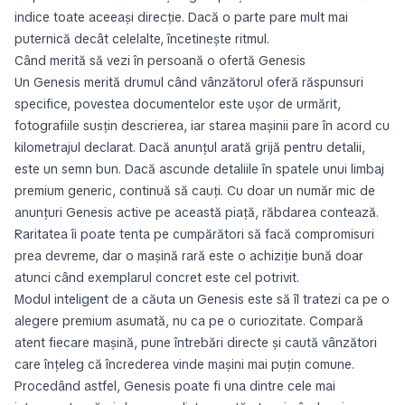
indice toate aceeași direcție. Dacă o parte pare mult mai
puternică decât celelalte, încetinește ritmul.
Când merită să vezi în persoană o ofertă Genesis
Un Genesis merită drumul când vânzătorul oferă răspunsuri
specifice, povestea documentelor este ușor de urmărit,
fotografiile susțin descrierea, iar starea mașinii pare în acord cu
kilometrajul declarat. Dacă anunțul arată grijă pentru detalii,
este un semn bun. Dacă ascunde detaliile în spatele unui limbaj
premium generic, continuă să cauți. Cu doar un număr mic de
anunțuri Genesis active pe această piață, răbdarea contează.
Raritatea îi poate tenta pe cumpărători să facă compromisuri
prea devreme, dar o mașină rară este o achiziție bună doar
atunci când exemplarul concret este cel potrivit.
Modul inteligent de a căuta un Genesis este să îl tratezi ca pe o
alegere premium asumată, nu ca pe o curiozitate. Compară
atent fiecare mașină, pune întrebări directe și caută vânzători
care înțeleg că încrederea vinde mașini mai puțin comune.
Procedând astfel, Genesis poate fi una dintre cele mai