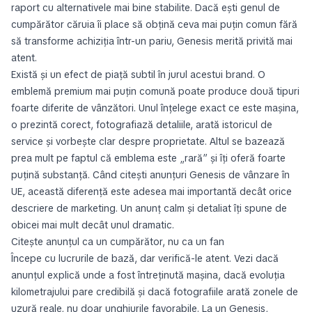
raport cu alternativele mai bine stabilite. Dacă ești genul de
cumpărător căruia îi place să obțină ceva mai puțin comun fără
să transforme achiziția într-un pariu, Genesis merită privită mai
atent.
Există și un efect de piață subtil în jurul acestui brand. O
emblemă premium mai puțin comună poate produce două tipuri
foarte diferite de vânzători. Unul înțelege exact ce este mașina,
o prezintă corect, fotografiază detaliile, arată istoricul de
service și vorbește clar despre proprietate. Altul se bazează
prea mult pe faptul că emblema este „rară” și îți oferă foarte
puțină substanță. Când citești anunțuri Genesis de vânzare în
UE, această diferență este adesea mai importantă decât orice
descriere de marketing. Un anunț calm și detaliat îți spune de
obicei mai mult decât unul dramatic.
Citește anunțul ca un cumpărător, nu ca un fan
Începe cu lucrurile de bază, dar verifică-le atent. Vezi dacă
anunțul explică unde a fost întreținută mașina, dacă evoluția
kilometrajului pare credibilă și dacă fotografiile arată zonele de
uzură reale, nu doar unghiurile favorabile. La un Genesis,