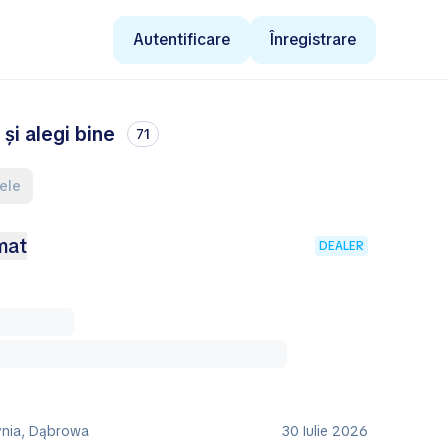
Autentificare
Înregistrare
și alegi bine
71
rele
mat
DEALER
ynia, Dąbrowa
30 Iulie 2026