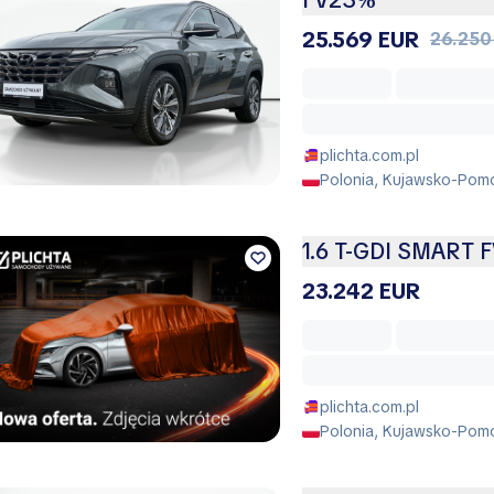
FV23%
25.569 EUR
26.250
plichta.com.pl
Polonia, Kujawsko-Pomo
1.6 T-GDI SMART F
23.242 EUR
plichta.com.pl
Polonia, Kujawsko-Pomo