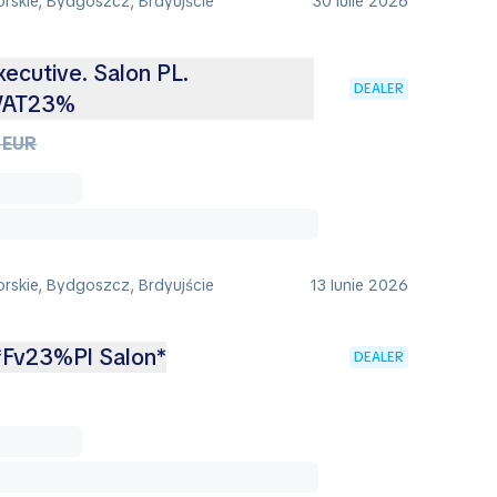
rskie, Bydgoszcz, Brdyujście
30 Iulie 2026
cutive. Salon PL.
DEALER
.VAT23%
 EUR
rskie, Bydgoszcz, Brdyujście
13 Iunie 2026
Fv23%Pl Salon*
DEALER