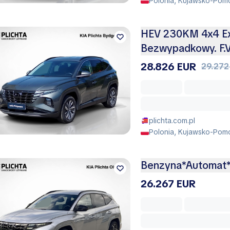
Polonia, Kujawsko-Pomo
HEV 230KM 4x4 Exe
Bezwypadkowy. F
28.826 EUR
29.272
plichta.com.pl
Polonia, Kujawsko-Pomo
Benzyna*Automat*
26.267 EUR