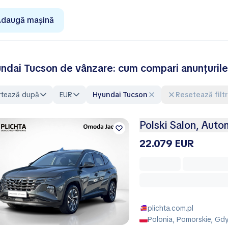
daugă mașină
ndai Tucson de vânzare: cum compari anunțurile 
rtează după
EUR
Hyundai Tucson
Resetează filt
Polski Salon, Auto
22.079 EUR
plichta.com.pl
Polonia, Pomorskie, Gd