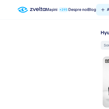
Mașini
Despre noi
Blog
A
+295
Hyu
So