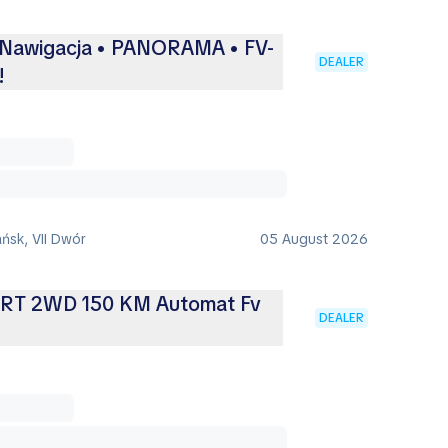
• Nawigacja • PANORAMA • FV-
DEALER
!
ńsk, VII Dwór
05 August 2026
ART 2WD 150 KM Automat Fv
DEALER