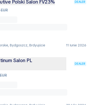
cutive Polski Salon FV23%
DEALER
 EUR
rskie, Bydgoszcz, Brdyujście
11 Iunie 2026
atinum Salon PL
DEALER
 EUR