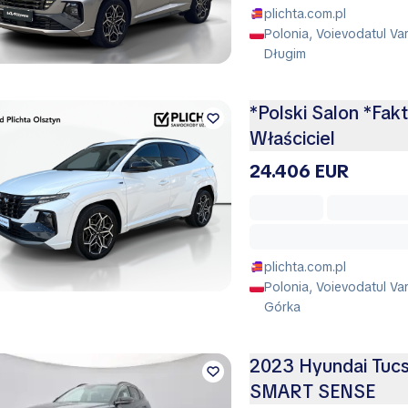
plichta.com.pl
Polonia, Voievodatul Va
Długim
*Polski Salon *Fak
Właściciel
24.406 EUR
plichta.com.pl
Polonia, Voievodatul Var
Górka
2023 Hyundai Tuc
SMART SENSE