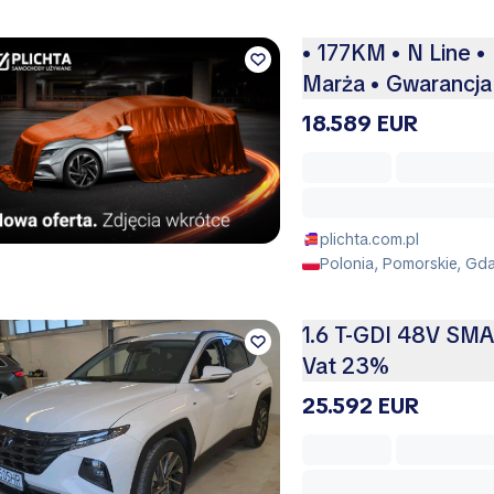
• 177KM • N Line 
Marża • Gwarancja
18.589 EUR
plichta.com.pl
Polonia, Pomorskie, Gda
1.6 T-GDI 48V SM
Vat 23%
25.592 EUR