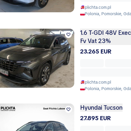
plichta.com.pl
Polonia, Pomorskie, Gd
1.6 T-GDI 48V Ex
Fv Vat 23%
23.265 EUR
plichta.com.pl
Polonia, Pomorskie, Gd
Hyundai Tucson
27.895 EUR