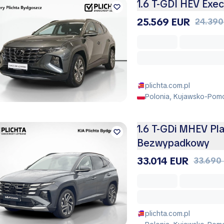
1.6 T-GDI HEV Exe
25.569 EUR
24.390
plichta.com.pl
Polonia, Kujawsko-Pomo
1.6 T-GDi MHEV Pl
Bezwypadkowy
33.014 EUR
33.690
plichta.com.pl