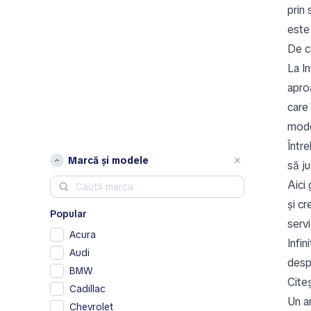
prin 
este
De c
La In
aproa
care 
mode
Între
Marcă și modele
să j
Aici 
și c
Popular
serv
Acura
Infin
Audi
despr
BMW
Citeș
Cadillac
Un an
Chevrolet