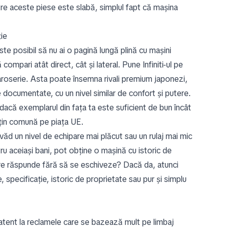
ntre aceste piese este slabă, simplul fapt că mașina
ție
te posibil să nu ai o pagină lungă plină cu mașini
ompari atât direct, cât și lateral. Pune Infiniti-ul pe
 caroserie. Asta poate însemna rivali premium japonezi,
documentate, cu un nivel similar de confort și putere.
 dacă exemplarul din fața ta este suficient de bun încât
uțin comună pe piața UE.
 văd un nivel de echipare mai plăcut sau un rulaj mai mic
ru aceiași bani, pot obține o mașină cu istoric de
care răspunde fără să se eschiveze? Dacă da, atunci
 specificație, istoric de proprietate sau pur și simplu
i atent la reclamele care se bazează mult pe limbaj