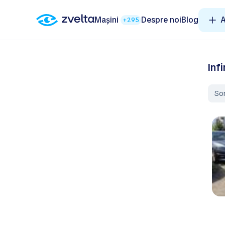
Mașini
Despre noi
Blog
A
+295
Inf
So