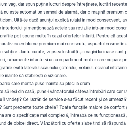
um vag, dar spun puține lucruri despre întreținere, lucrări recen
tă nu este automat un semnal de alarmă, dar o mașină premium cu 
ticism. Uită-te dacă anunțul explică rulajul în mod consecvent, ar
 interiorului și menționează actele sau reviziile într-un mod conc
grafiile pot spune multe în cazul ofertelor Infiniti. Pentru că ac
arativ cu embleme premium mai cunoscute, aspectul cosmetic este
ic subțire. Jante curate, vopsea lustruită și imagini lucioase sunt 
uri, ornamente intacte și un compartiment motor care nu pare pre
rafiile evită lateralul scaunului șoferului, volanul, ecranul infota
le înainte să stabilești o vizionare.
bările care merită puse înainte să pleci la drum
te să ieși din casă, pune-i vânzătorului câteva întrebări care cer 
 îl vindeți? Ce lucrări de service s-au făcut recent și ce urmează
? Sunt prezente toate cheile? Toate funcțiile majore de confort
na are o specificație mai complexă, întreabă ce nu funcționează,
nd de obicei direct. Vânzătorii cu oferte slabe tind să răspundă cu