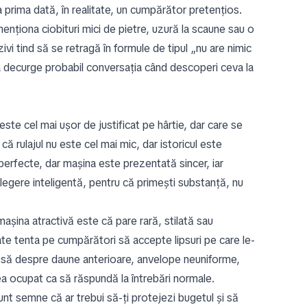
rva prima dată, în realitate, un cumpărător pretențios.
enționa ciobituri mici de pietre, uzură la scaune sau o
vi tind să se retragă în formule de tipul „nu are nimic
a decurge probabil conversația când descoperi ceva la
este cel mai ușor de justificat pe hârtie, dar care se
că rulajul nu este cel mai mic, dar istoricul este
perfecte, dar mașina este prezentată sincer, iar
 alegere inteligentă, pentru că primești substanță, nu
mașina atractivă este că pare rară, stilată sau
oate tenta pe cumpărători să accepte lipsuri pe care le-
 lipsă despre daune anterioare, anvelope neuniforme,
ea ocupat ca să răspundă la întrebări normale.
unt semne că ar trebui să-ți protejezi bugetul și să