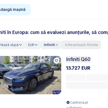
daugă mașină
initi în Europa: cum să evaluezi anunțurile, să com
rtează după
EUR
Infiniti
Resetează filtrele
Infiniti Q60
13.727 EUR
CarArena.pl
Polonia