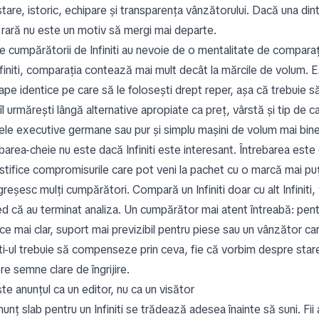
stare, istoric, echipare și transparența vânzătorului. Dacă una di
 rară nu este un motiv să mergi mai departe.
e cumpărătorii de Infiniti au nevoie de o mentalitate de compara
finiti, comparația contează mai mult decât la mărcile de volum. Es
pe identice pe care să le folosești drept reper, așa că trebuie să c
îl urmărești lângă alternative apropiate ca preț, vârstă și tip de
le executive germane sau pur și simplu mașini de volum mai bine 
barea-cheie nu este dacă Infiniti este interesant. Întrebarea este
ustifice compromisurile care pot veni la pachet cu o marcă mai p
greșesc mulți cumpărători. Compară un Infiniti doar cu alt Infiniti,
red că au terminat analiza. Un cumpărător mai atent întreabă: pent
ice mai clar, suport mai previzibil pentru piese sau un vânzător 
iti-ul trebuie să compenseze prin ceva, fie că vorbim despre stare,
e semne clare de îngrijire.
te anunțul ca un editor, nu ca un visător
unț slab pentru un Infiniti se trădează adesea înainte să suni. Fi