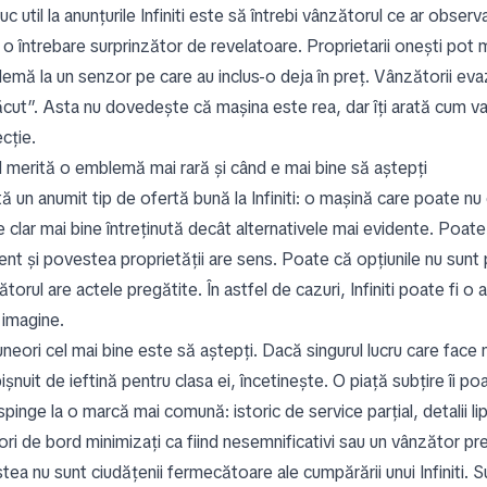
uc util la anunțurile Infiniti este să întrebi vânzătorul ce ar obse
o întrebare surprinzător de revelatoare. Proprietarii onești pot m
emă la un senzor pe care au inclus-o deja în preț. Vânzătorii evazi
ăcut”. Asta nu dovedește că mașina este rea, dar îți arată cum v
cție.
 merită o emblemă mai rară și când e mai bine să aștepți
ă un anumit tip de ofertă bună la Infiniti: o mașină care poate nu 
 clar mai bine întreținută decât alternativele mai evidente. Poate 
ent și povestea proprietății are sens. Poate că opțiunile nu sunt 
torul are actele pregătite. În astfel de cazuri, Infiniti poate fi o
 imagine.
neori cel mai bine este să aștepți. Dacă singurul lucru care face 
șnuit de ieftină pentru clasa ei, încetinește. O piață subțire îi p
espinge la o marcă mai comună: istoric de service parțial, detalii
ori de bord minimizați ca fiind nesemnificativi sau un vânzător pr
ea nu sunt ciudățenii fermecătoare ale cumpărării unui Infiniti. S