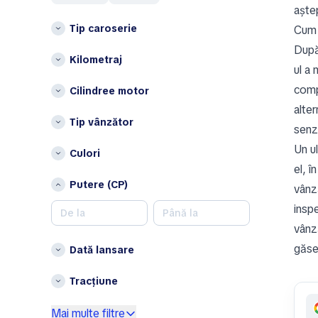
P
aștep
Austin Healey
Tip caroserie
Cum 
Polonia
Avatr
După 
S
B
Kilometraj
ul a 
Spania
BAIC
comp
Cilindree motor
Bentley
Ț
alter
Bestune
Tip vânzător
Țările de Jos
senz
Brabus
Altele
Un ul
Culori
Bugatti
el, 
Belgia
Buick
Putere (CP)
Bulgaria
vânz
BYD
Cehia
inspe
C
Cipru
vânz
Changan
Croația
găseș
Dată lansare
Chery
Danemarca
Chrysler
Estonia
Tracțiune
Citroen
Finlanda
Cupra
Mai multe filtre
Irlanda