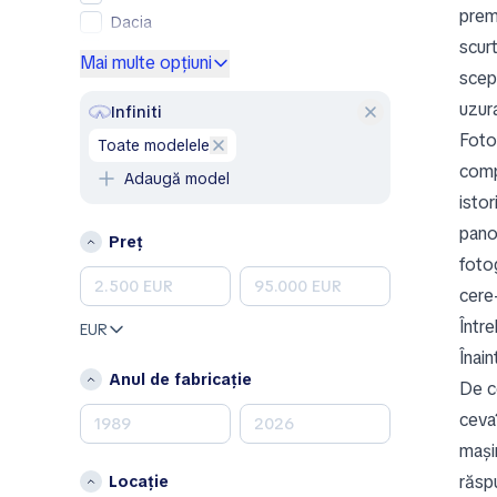
premi
Dacia
scur
Ford
Mai multe opțiuni
scep
Genesis
uzura
GMC
Infiniti
Honda
Foto
toate modelele
Hyundai
comp
Adaugă model
Jeep
istor
Kia
pano
Preț
Land Rover
fotog
Lexus
cere-
Mazda
Între
EUR
Mercedes-Benz
Înain
MINI
Anul de fabricație
De ce
Nissan
ceva
Opel
mași
Peugeot
răspu
Locație
Porsche