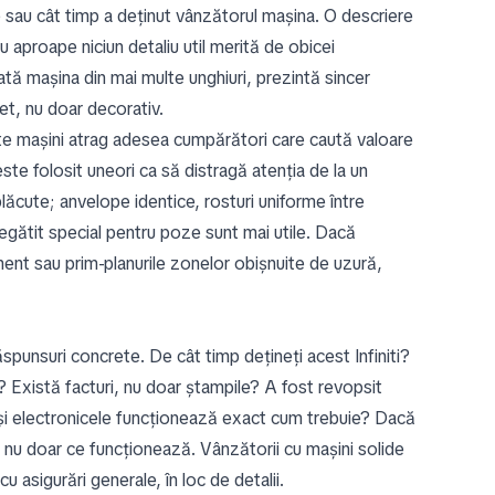
te sau cât timp a deținut vânzătorul mașina. O descriere
aproape niciun detaliu util merită de obicei
ată mașina din mai multe unghiuri, prezintă sincer
ret, nu doar decorativ.
este mașini atrag adesea cumpărători care caută valoare
 folosit uneori ca să distragă atenția de la un
plăcute; anvelope identice, rosturi uniforme între
gătit special pentru poze sunt mai utile. Dacă
inment sau prim-planurile zonelor obișnuite de uzură,
răspunsuri concrete. De cât timp dețineți acest Infiniti?
? Există facturi, nu doar ștampile? A fost revopsit
 și electronicele funcționează exact cum trebuie? Dacă
 nu doar ce funcționează. Vânzătorii cu mașini solide
 asigurări generale, în loc de detalii.