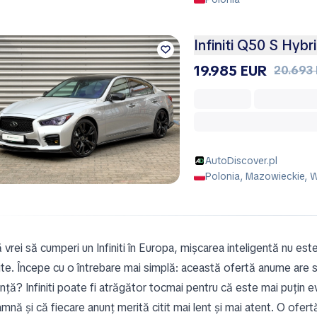
Infiniti Q50 S Hyb
19.985 EUR
20.693
AutoDiscover.pl
Polonia, Mazowieckie,
 vrei să cumperi un Infiniti în Europa, mișcarea inteligentă nu es
jite. Începe cu o întrebare mai simplă: această ofertă anume are sen
anță? Infiniti poate fi atrăgător tocmai pentru că este mai puțin 
mnă și că fiecare anunț merită citit mai lent și mai atent. O ofertă