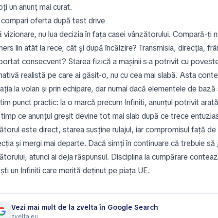
ți un anunț mai curat.
compari oferta după test drive
vizionare, nu lua decizia în fața casei vânzătorului. Compară-ți no
mers lin atât la rece, cât și după încălzire? Transmisia, direcția, frâ
ortat consecvent? Starea fizică a mașinii s-a potrivit cu poves
nativă realistă pe care ai găsit-o, nu cu cea mai slabă. Asta conte
ația la volan și prin echipare, dar numai dacă elementele de bază 
tim punct practic: la o marcă precum Infiniti, anunțul potrivit arat
în timp ce anunțul greșit devine tot mai slab după ce trece entuzi
ătorul este direct, starea susține rulajul, iar compromisul față d
cția și mergi mai departe. Dacă simți în continuare că trebuie să jus
ătorului, atunci ai deja răspunsul. Disciplina la cumpărare contea
ti un Infiniti care merită deținut pe piața UE.
Vezi mai mult de la zvelta în Google Search
zvelta.eu