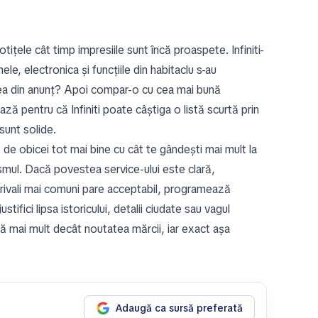
tițele cât timp impresiile sunt încă proaspete. Infiniti-
nele, electronica și funcțiile din habitaclu s-au
tea din anunț? Apoi compar-o cu cea mai bună
ază pentru că Infiniti poate câștiga o listă scurtă prin
sunt solide.
ă de obicei tot mai bine cu cât te gândești mai mult la
asmul. Dacă povestea service-ului este clară,
e rivali mai comuni pare acceptabil, programează
tifici lipsa istoricului, detalii ciudate sau vagul
ză mai mult decât noutatea mărcii, iar exact așa
Adaugă ca sursă preferată