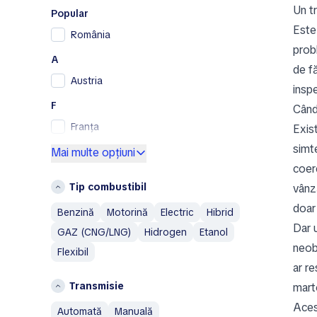
Un tr
RAM
Popular
Renault
Este 
România
Renault Samsung
probl
A
Skoda
de f
Austria
SsangYong
inspe
Subaru
F
Când
Toyota
Franța
Exist
Volkswagen
simte
G
Mai multe opțiuni
Volvo
coer
Germania
A
Tip combustibil
vânză
Grecia
Abarth
doar
Benzină
Motorină
Electric
Hibrid
I
Aixam
Dar u
GAZ (CNG/LNG)
Hidrogen
Etanol
Islanda
Alfa Romeo
neobi
Flexibil
Italia
AM General
ar r
AMC
L
Transmisie
mart
Aston Martin
Lituania
Acest
automată
manuală
Austin