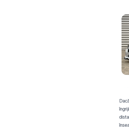
Dacă
îngri
dist
însea