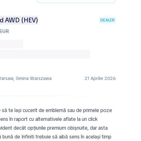
rid AWD (HEV)
DEALER
 EUR
 Warsaw, Gmina Warszawa
21 Aprilie 2026
te să te lași cucerit de emblemă sau de primele poze
s în raport cu alternativele aflate la un click
evident decât opțiunile premium obișnuite, dar asta
 bună de Infiniti trebuie să aibă sens în același timp