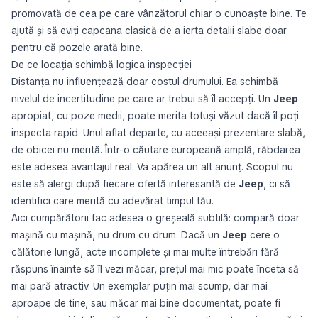
promovată de cea pe care vânzătorul chiar o cunoaște bine. Te
ajută și să eviți capcana clasică de a ierta detalii slabe doar
pentru că pozele arată bine.
De ce locația schimbă logica inspecției
Distanța nu influențează doar costul drumului. Ea schimbă
nivelul de incertitudine pe care ar trebui să îl accepți. Un
Jeep
apropiat, cu poze medii, poate merita totuși văzut dacă îl poți
inspecta rapid. Unul aflat departe, cu aceeași prezentare slabă,
de obicei nu merită. Într-o căutare europeană amplă, răbdarea
este adesea avantajul real. Va apărea un alt anunț. Scopul nu
este să alergi după fiecare ofertă interesantă de
Jeep
, ci să
identifici care merită cu adevărat timpul tău.
Aici cumpărătorii fac adesea o greșeală subtilă: compară doar
mașină cu mașină, nu drum cu drum. Dacă un
Jeep
cere o
călătorie lungă, acte incomplete și mai multe întrebări fără
răspuns înainte să îl vezi măcar, prețul mai mic poate înceta să
mai pară atractiv. Un exemplar puțin mai scump, dar mai
aproape de tine, sau măcar mai bine documentat, poate fi