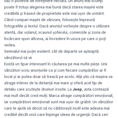
sau o poveste de întreținere neclară. Un anunț mai scump
poate fi totuși alegerea mai bună dacă starea mașinii este
credibilă și traseul de proprietate este mai ușor de urmărit.
Când compari mașini de vânzare, folosește împreună
fotografiile și textul. Dacă anunțul vorbește despre o utilizare
atentă, dar volanul, scaunul șoferului, comenzile și zona de
încărcare spun altceva, ai încredere în uzura pe care o poți
vedea.
Semnalul mai puțin evident: cât de departe se așteaptă
vânzătorul să vii
Există un tipar interesant în căutarea pe mai multe piețe. Unii
vânzători scriu anunțurile ca și cum fiecare cumpărător ar fi
local și ar putea doar să treacă pe acolo. Alții știu că mașina va
atrage interes de la distanță mai mare și oferă acel tip de
detaliu care scutește drumuri irosite. La
Jeep
, asta contează
mai mult decât cred mulți. Marca atrage cumpărători emoționali,
iar cumpărătorii emoționali sunt mai ușor de grăbit. Un vânzător
care te ajută să decizi să
nu
călătorești inutil este adesea mai
credibil decât unul care împinge ideea de urgență. Dacă ceri