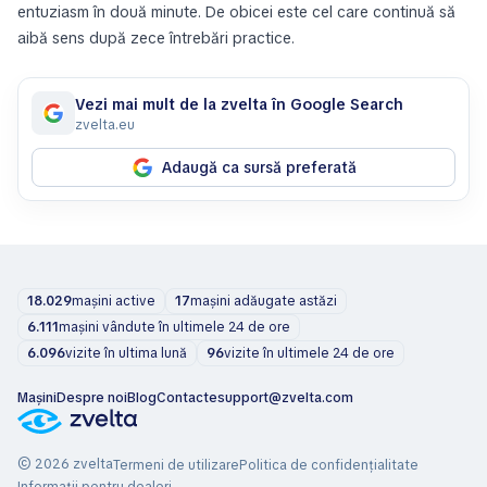
entuziasm în două minute. De obicei este cel care continuă să
aibă sens după zece întrebări practice.
Vezi mai mult de la zvelta în Google Search
zvelta.eu
Adaugă ca sursă preferată
18.029
mașini active
17
mașini adăugate astăzi
6.111
mașini vândute în ultimele 24 de ore
6.096
vizite în ultima lună
96
vizite în ultimele 24 de ore
Mașini
Despre noi
Blog
Contacte
support@zvelta.com
© 2026 zvelta
Termeni de utilizare
Politica de confidențialitate
Informații pentru dealeri