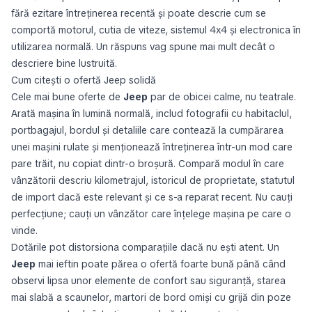
fără ezitare întreținerea recentă și poate descrie cum se
comportă motorul, cutia de viteze, sistemul 4x4 și electronica în
utilizarea normală. Un răspuns vag spune mai mult decât o
descriere bine lustruită.
Cum citești o ofertă Jeep solidă
Cele mai bune oferte de
Jeep
par de obicei calme, nu teatrale.
Arată mașina în lumină normală, includ fotografii cu habitaclul,
portbagajul, bordul și detaliile care contează la cumpărarea
unei mașini rulate și menționează întreținerea într-un mod care
pare trăit, nu copiat dintr-o broșură. Compară modul în care
vânzătorii descriu kilometrajul, istoricul de proprietate, statutul
de import dacă este relevant și ce s-a reparat recent. Nu cauți
perfecțiune; cauți un vânzător care înțelege mașina pe care o
vinde.
Dotările pot distorsiona comparațiile dacă nu ești atent. Un
Jeep
mai ieftin poate părea o ofertă foarte bună până când
observi lipsa unor elemente de confort sau siguranță, starea
mai slabă a scaunelor, martori de bord omişi cu grijă din poze