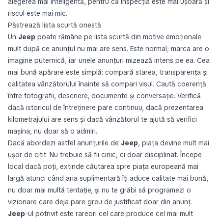
alegerea mai inteligentă, pentru că inspecția este mai ușoară și
riscul este mai mic.
Păstrează lista scurtă onestă
Un
Jeep
poate rămâne pe lista scurtă din motive emoționale
mult după ce anunțul nu mai are sens. Este normal; marca are o
imagine puternică, iar unele anunțuri mizează intens pe ea. Cea
mai bună apărare este simplă: compară starea, transparența și
calitatea vânzătorului înainte să compari visul. Caută coerență
între fotografii, descriere, documente și conversație. Verifică
dacă istoricul de întreținere pare continuu, dacă prezentarea
kilometrajului are sens și dacă vânzătorul te ajută să verifici
mașina, nu doar să o admiri.
Dacă abordezi astfel anunțurile de
Jeep
, piața devine mult mai
ușor de citit. Nu trebuie să fii cinic, ci doar disciplinat. Începe
local dacă poți, extinde căutarea spre piața europeană mai
largă atunci când aria suplimentară îți aduce calitate mai bună,
nu doar mai multă tentație, și nu te grăbi să programezi o
vizionare care deja pare greu de justificat doar din anunț.
Jeep
-ul potrivit este rareori cel care produce cel mai mult