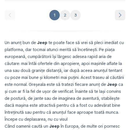
1
2
3
Un anunț bun de
Jeep
te poate face să vrei să pleci imediat cu
platforma, dar tocmai atunci merită să încetinești. Pe piața
europeană, cumpărătorii își lărgesc adesea rapid aria de
căutare: mai întâi ofertele din apropiere, apoi mașinile aflate la
una sau două granițe distanță, iar după aceea anunțul tentant
cu poze mai bune și kilometri mai puțini. Acest traseu al căutării
este normal. Greșeala este să tratezi fiecare anunț de
Jeep
ca
și cum ar fi la fel de ușor de verificat. Înainte să te lași convins
de postură, de jante sau de imaginea de aventură, stabilește
dacă mașina este atractivă pentru că a fost cu adevărat bine
întreținută sau pentru că anunțul face aproape toată munca.
Începe cu deplasarea, nu cu visul
Când oamenii caută un
Jeep
în Europa, de multe ori pornesc