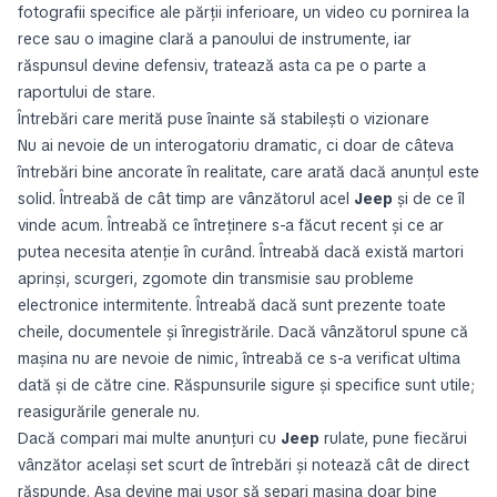
fotografii specifice ale părții inferioare, un video cu pornirea la
rece sau o imagine clară a panoului de instrumente, iar
răspunsul devine defensiv, tratează asta ca pe o parte a
raportului de stare.
Întrebări care merită puse înainte să stabilești o vizionare
Nu ai nevoie de un interogatoriu dramatic, ci doar de câteva
întrebări bine ancorate în realitate, care arată dacă anunțul este
solid. Întreabă de cât timp are vânzătorul acel
Jeep
și de ce îl
vinde acum. Întreabă ce întreținere s-a făcut recent și ce ar
putea necesita atenție în curând. Întreabă dacă există martori
aprinși, scurgeri, zgomote din transmisie sau probleme
electronice intermitente. Întreabă dacă sunt prezente toate
cheile, documentele și înregistrările. Dacă vânzătorul spune că
mașina nu are nevoie de nimic, întreabă ce s-a verificat ultima
dată și de către cine. Răspunsurile sigure și specifice sunt utile;
reasigurările generale nu.
Dacă compari mai multe anunțuri cu
Jeep
rulate, pune fiecărui
vânzător același set scurt de întrebări și notează cât de direct
răspunde. Așa devine mai ușor să separi mașina doar bine