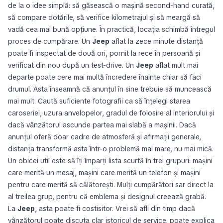
de la o idee simplă: să găsească o mașină second-hand curată,
să compare dotările, să verifice kilometrajul și să meargă să
vadă cea mai bună opțiune. În practică, locația schimbă întregul
proces de cumpărare. Un
Jeep
aflat la zece minute distanță
poate fi inspectat de două ori, pornit la rece în persoană și
verificat din nou după un test-drive. Un
Jeep
aflat mult mai
departe poate cere mai multă încredere înainte chiar să faci
drumul. Asta înseamnă că anunțul în sine trebuie să muncească
mai mult. Caută suficiente fotografii ca să înțelegi starea
caroseriei, uzura anvelopelor, gradul de folosire al interiorului și
dacă vânzătorul ascunde partea mai slabă a mașinii. Dacă
anunțul oferă doar cadre de atmosferă și afirmații generale,
distanța transformă asta într-o problemă mai mare, nu mai mică.
Un obicei util este să îți împarți lista scurtă în trei grupuri: mașini
care merită un mesaj, mașini care merită un telefon și mașini
pentru care merită să călătorești. Mulți cumpărători sar direct la
al treilea grup, pentru că emblema și designul creează grabă.
La
Jeep
, asta poate fi costisitor. Vrei să afli din timp dacă
vânzătorul poate discuta clar istoricul de service, poate explica