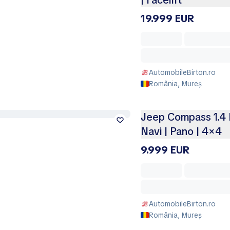
| Facelift
19.999 EUR
AutomobileBirton.ro
România, Mureș
Jeep Compass 1.4 Mu
Navi | Pano | 4×4
9.999 EUR
AutomobileBirton.ro
România, Mureș