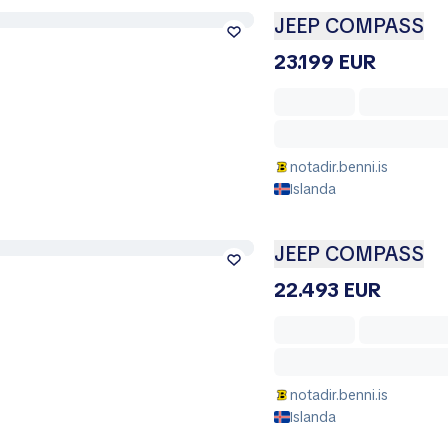
JEEP COMPASS
23.199 EUR
notadir.benni.is
Islanda
JEEP COMPASS
22.493 EUR
notadir.benni.is
Islanda