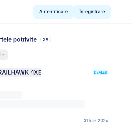
Autentificare
Înregistrare
ele potrivite
29
ele
RAILHAWK 4XE
DEALER
31 Iulie 2026