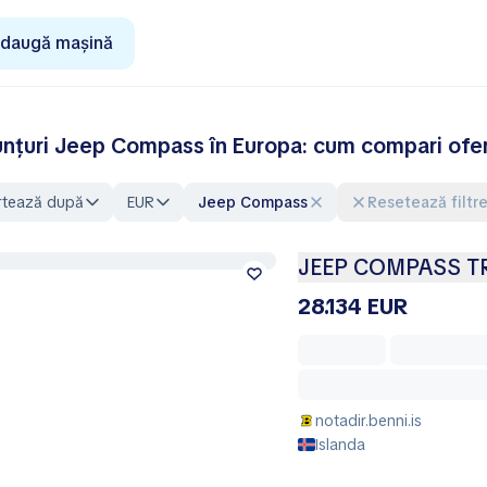
daugă mașină
nțuri Jeep Compass în Europa: cum compari ofert
rtează după
EUR
Jeep Compass
Resetează filtr
JEEP COMPASS T
28.134 EUR
notadir.benni.is
Islanda