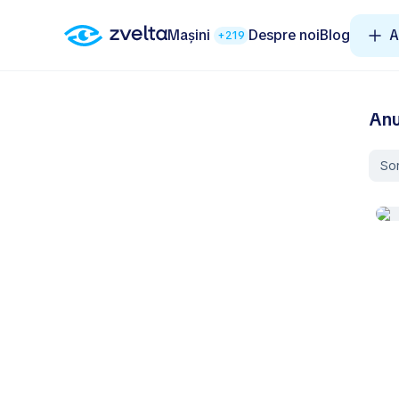
Mașini
Despre noi
Blog
A
+219
Anu
So