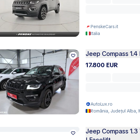
PenskeCars.it
Italia
Jeep Compass 1.4 
17.800 EUR
AutoLux.ro
România, Județul Alba, 
Jeep Compass 1.3 T