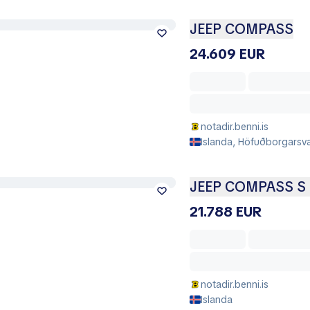
JEEP COMPASS
24.609 EUR
notadir.benni.is
Islanda, Höfuðborgarsvæ
JEEP COMPASS S 
21.788 EUR
notadir.benni.is
Islanda