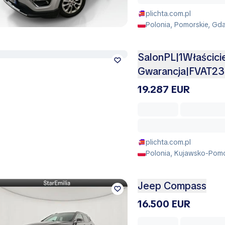
plichta.com.pl
Polonia, Pomorskie, Gd
SalonPL|1Właścic
Gwarancja|FVAT2
19.287 EUR
plichta.com.pl
Polonia, Kujawsko-Pomo
Jeep Compass
16.500 EUR