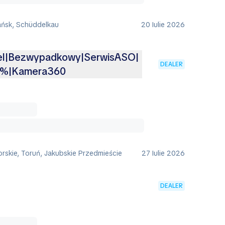
ańsk, Schüddelkau
20 Iulie 2026
iel|Bezwypadkowy|SerwisASO|
DEALER
3%|Kamera360
rskie, Toruń, Jakubskie Przedmieście
27 Iulie 2026
DEALER