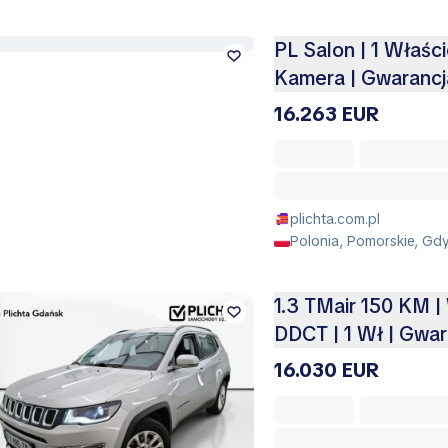
PL Salon | 1 Właści
Kamera | Gwarancj
16.263 EUR
plichta.com.pl
Polonia, Pomorskie, Gd
1.3 TMair 150 KM |
DDCT | 1 Wł | Gwar
16.030 EUR