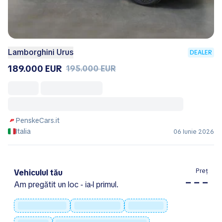
Lamborghini Urus
DEALER
189.000 EUR
195.000 EUR
PenskeCars.it
Italia
06 Iunie 2026
Preț
Vehiculul tău
– – –
Am pregătit un loc - ia-l primul.