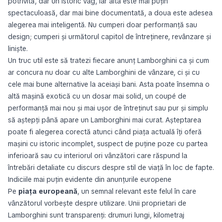
potrivită, dar un istoric vag, iar alta este mai puțin
spectaculoasă, dar mai bine documentată, a doua este adesea
alegerea mai inteligentă. Nu cumperi doar performanță sau
design; cumperi și următorul capitol de întreținere, revânzare și
liniște.
Un truc util este să tratezi fiecare anunț Lamborghini ca și cum
ar concura nu doar cu alte Lamborghini de vânzare, ci și cu
cele mai bune alternative la aceiași bani. Asta poate însemna o
altă mașină exotică cu un dosar mai solid, un coupé de
performanță mai nou și mai ușor de întreținut sau pur și simplu
să aștepți până apare un Lamborghini mai curat. Așteptarea
poate fi alegerea corectă atunci când piața actuală îți oferă
mașini cu istoric incomplet, suspect de puține poze cu partea
inferioară sau cu interiorul ori vânzători care răspund la
întrebări detaliate cu discurs despre stil de viață în loc de fapte.
Indiciile mai puțin evidente din anunțurile europene
Pe
piața europeană
, un semnal relevant este felul în care
vânzătorul vorbește despre utilizare. Unii proprietari de
Lamborghini sunt transparenți: drumuri lungi, kilometraj