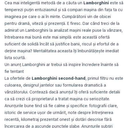
Cea mai inteligentă metodă de a căuta un
Lamborghini
este să
temperezi puțin entuziasmul și să compari mașina din fața ta cu
imaginea pe care o ai în minte. Cumpărătorii vin de obicei
pentru dramă, viteză și prezență. E firesc. Dar când treci de la
admirat un Lamborghini la analizat mașini reale puse la vânzare,
întrebarea mai bună este mai simplă:
este această ofertă
suficient de solidă încât să justifice banii, riscul și efortul de a
deține mașina?
Mentalitatea aceasta îți îmbunătățește imediat
lista scurtă.
Un anunț Lamborghini ar trebui să inspire încredere înainte să
fie tentant
La ofertele de
Lamborghini second-hand
, primul filtru nu este
culoarea, designul jantelor sau formularea dramatică a
vânzătorului. Contează dacă anunțul îți oferă suficiente detalii
ca să crezi că proprietarul a tratat mașina cu seriozitate.
Anunțurile bune tind să fie calme și specifice: fotografii clare,
istoric de service ușor de urmărit, note despre întreținerea
recentă, kilometraj prezentat onest și dotări descrise fără
încercarea de a ascunde punctele slabe. Anunțurile subțiri