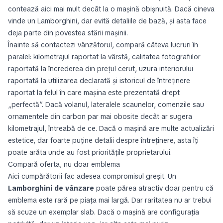
contează aici mai mult decât la o mașină obișnuită. Dacă cineva
vinde un Lamborghini, dar evită detaliile de bază, și asta face
deja parte din povestea stării mașinii.
Înainte să contactezi vânzătorul, compară câteva lucruri în
paralel: kilometrajul raportat la vârstă, calitatea fotografiilor
raportată la încrederea din prețul cerut, uzura interiorului
raportată la utilizarea declarată și istoricul de întreținere
raportat la felul în care mașina este prezentată drept
„perfectă”. Dacă volanul, lateralele scaunelor, comenzile sau
ornamentele din carbon par mai obosite decât ar sugera
kilometrajul, întreabă de ce. Dacă o mașină are multe actualizări
estetice, dar foarte puține detalii despre întreținere, asta îți
poate arăta unde au fost prioritățile proprietarului.
Compară oferta, nu doar emblema
Aici cumpărătorii fac adesea compromisul greșit. Un
Lamborghini de vânzare
poate părea atractiv doar pentru că
emblema este rară pe piața mai largă. Dar raritatea nu ar trebui
să scuze un exemplar slab. Dacă o mașină are configurația