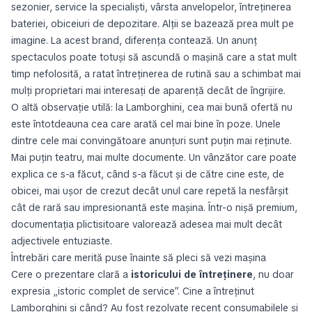
sezonier, service la specialiști, vârsta anvelopelor, întreținerea
bateriei, obiceiuri de depozitare. Alții se bazează prea mult pe
imagine. La acest brand, diferența contează. Un anunț
spectaculos poate totuși să ascundă o mașină care a stat mult
timp nefolosită, a ratat întreținerea de rutină sau a schimbat mai
mulți proprietari mai interesați de aparență decât de îngrijire.
O altă observație utilă: la Lamborghini, cea mai bună ofertă nu
este întotdeauna cea care arată cel mai bine în poze. Unele
dintre cele mai convingătoare anunțuri sunt puțin mai reținute.
Mai puțin teatru, mai multe documente. Un vânzător care poate
explica ce s-a făcut, când s-a făcut și de către cine este, de
obicei, mai ușor de crezut decât unul care repetă la nesfârșit
cât de rară sau impresionantă este mașina. Într-o nișă premium,
documentația plictisitoare valorează adesea mai mult decât
adjectivele entuziaste.
Întrebări care merită puse înainte să pleci să vezi mașina
Cere o prezentare clară a
istoricului de întreținere
, nu doar
expresia „istoric complet de service”. Cine a întreținut
Lamborghini și când? Au fost rezolvate recent consumabilele și