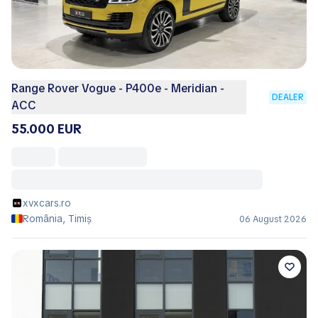
Range Rover Vogue - P400e - Meridian -
DEALER
ACC
55.000 EUR
xvxcars.ro
România, Timiș
06 August 2026