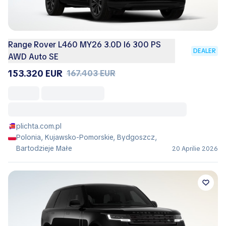
Range Rover L460 MY26 3.0D I6 300 PS
DEALER
AWD Auto SE
153.320 EUR
167.403 EUR
plichta.com.pl
Polonia, Kujawsko-Pomorskie, Bydgoszcz,
Bartodzieje Małe
20 Aprilie 2026