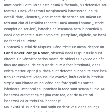
anvelopele. Formularea este calmă și factuală, nu defensivă sau
teatrală. Dacă vânzătorul menționează întreținerea, caută
detalii: date, kilometraj, documente de service sau măcar un
rezumat clar al lucrărilor recente. Dacă anunțul spune „istoric
complet de service”, întreabă ce înseamnă asta în practică și
dacă documentele sunt complete, ștampilate, digitale, pe bază
de facturi sau mixte.
Contează și stilul de răspuns. Când trimiți un mesaj despre un
Land Rover Range Rover
, observă dacă răspunsurile sunt
directe. Un vânzător serios poate de obicei să explice de cât
timp are mașina, de ce o vinde, cum a fost întreținută, dacă
există martori aprinși și dacă sunt defecte cunoscute care încă
trebuie rezolvate. Răspunsurile evazive, întârzierile la întrebări
simple sau iritarea atunci când ceri fotografii cu partea
inferioară, interiorul sau pornirea la rece sunt semnale utile. Nu
înseamnă automat că mașina este rea, dar de multe ori
înseamnă că ar trebui să încetinești.
Mai există și un indiciu mai puțin evident: vezi dacă anunțul