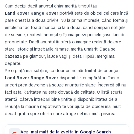
Cum decizi dacă anunțul chiar merită timpul tău
Land Rover Range Rover
potrivit este de obicei cel care încă
pare onest la a doua privire. Nu la prima impresie, când forma și
emblema fac toată munca, ci la a doua, când compari notițele
de service, recitești anunțul și îți imaginezi primele șase luni de
proprietate. Dacă anunțul îți oferă o imagine realistă despre
stare, istoric și întrebările rămase, merită urmărit. Dacă se
bazează pe glamour, laude vagi și detalii lipsă, mergi mai
departe.
Pe o piață mai subțire, cu doar un număr limitat de anunțuri
Land Rover Range Rover
disponibile, cumpărătorii încep
uneori prea devreme să scuze anunțurile slabe. Încearcă să nu
faci asta. Raritatea nu este dovadă de calitate. O listă scurtă
atentă, câteva întrebări bine țintite și disponibilitatea de a
renunța la mașina nepotrivită te vor ajuta de obicei mai mult
decât graba spre oferta care atrage cel mai mult privirea.
Vezi mai mult de la zvelta în Google Search