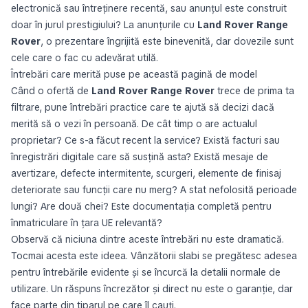
electronică sau întreținere recentă, sau anunțul este construit
doar în jurul prestigiului? La anunțurile cu
Land Rover Range
Rover
, o prezentare îngrijită este binevenită, dar dovezile sunt
cele care o fac cu adevărat utilă.
Întrebări care merită puse pe această pagină de model
Când o ofertă de
Land Rover Range Rover
trece de prima ta
filtrare, pune întrebări practice care te ajută să decizi dacă
merită să o vezi în persoană. De cât timp o are actualul
proprietar? Ce s-a făcut recent la service? Există facturi sau
înregistrări digitale care să susțină asta? Există mesaje de
avertizare, defecte intermitente, scurgeri, elemente de finisaj
deteriorate sau funcții care nu merg? A stat nefolosită perioade
lungi? Are două chei? Este documentația completă pentru
înmatriculare în țara UE relevantă?
Observă că niciuna dintre aceste întrebări nu este dramatică.
Tocmai acesta este ideea. Vânzătorii slabi se pregătesc adesea
pentru întrebările evidente și se încurcă la detalii normale de
utilizare. Un răspuns încrezător și direct nu este o garanție, dar
face parte din tiparul pe care îl cauți.