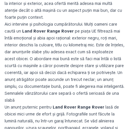
la interior și exterior, acea ofertă merită adesea mai multă
atenție decât o altă mașină cu un aspect puțin mai bun, dar cu
foarte puțin context.
Aici intervine și psihologia cumpărătorului. Mulți oameni care
caută un
Land Rover Range Rover
pe piața UE filtrează mai
întâi emoțional și abia apoi rațional: exterior negru, roți mari,
interior deschis la culoare, titlu cu kilometraj mic. Este de înțeles,
dar anunțurile slabe știu adesea exact cum să exploateze
acest obicei. O abordare mai bună este să faci mai întâi o listă
scurtă cu mașinile a căror poveste despre stare și utilizare pare
coerentă, iar apoi să decizi dacă echiparea ți se potrivește. Un
anunț atrăgător poate ascunde un trecut neclar; un anunț
simplu, cu documentație bună, poate fi alegerea mai inteligentă.
Semnalele vânzătorului care separă o ofertă serioasă de una
slabă
Un anunț puternic pentru
Land Rover Range Rover
lasă de
obicei mici urme de efort și grijă. Fotografiile sunt făcute la
lumină naturală, nu într-un garaj întunecat. Se văd alinierea
panourilor, uzura scaunelor, portbagajul, ecranele, volanul și