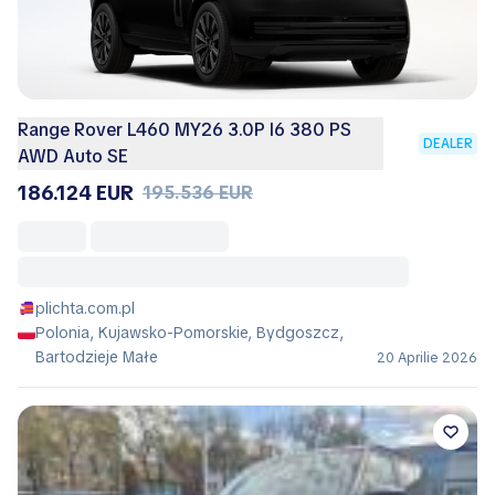
Range Rover L460 MY26 3.0P I6 380 PS
DEALER
AWD Auto SE
186.124 EUR
195.536 EUR
plichta.com.pl
Polonia, Kujawsko-Pomorskie, Bydgoszcz,
Bartodzieje Małe
20 Aprilie 2026