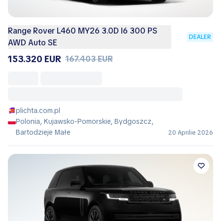
Range Rover L460 MY26 3.0D I6 300 PS
DEALER
AWD Auto SE
153.320 EUR
167.403 EUR
plichta.com.pl
Polonia, Kujawsko-Pomorskie, Bydgoszcz,
Bartodzieje Małe
20 Aprilie 2026