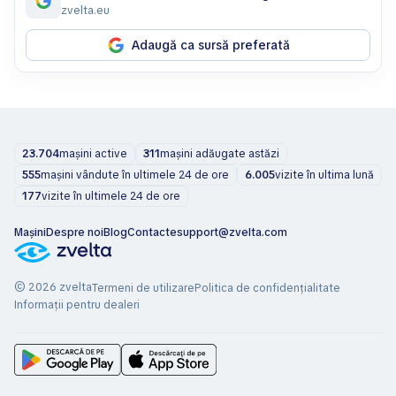
zvelta.eu
Adaugă ca sursă preferată
23.704
mașini active
311
mașini adăugate astăzi
555
mașini vândute în ultimele 24 de ore
6.005
vizite în ultima lună
177
vizite în ultimele 24 de ore
Mașini
Despre noi
Blog
Contacte
support@zvelta.com
© 2026 zvelta
Termeni de utilizare
Politica de confidențialitate
Informații pentru dealeri