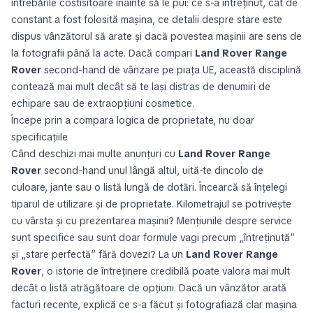
întrebările costisitoare înainte să le pui: ce s-a întreținut, cât de
constant a fost folosită mașina, ce detalii despre stare este
dispus vânzătorul să arate și dacă povestea mașinii are sens de
la fotografii până la acte. Dacă compari
Land Rover Range
Rover
second-hand de vânzare pe piața UE, această disciplină
contează mai mult decât să te lași distras de denumiri de
echipare sau de extraopțiuni cosmetice.
Începe prin a compara logica de proprietate, nu doar
specificațiile
Când deschizi mai multe anunțuri cu
Land Rover Range
Rover
second-hand unul lângă altul, uită-te dincolo de
culoare, jante sau o listă lungă de dotări. Încearcă să înțelegi
tiparul de utilizare și de proprietate. Kilometrajul se potrivește
cu vârsta și cu prezentarea mașinii? Mențiunile despre service
sunt specifice sau sunt doar formule vagi precum „întreținută”
și „stare perfectă” fără dovezi? La un
Land Rover Range
Rover
, o istorie de întreținere credibilă poate valora mai mult
decât o listă atrăgătoare de opțiuni. Dacă un vânzător arată
facturi recente, explică ce s-a făcut și fotografiază clar mașina