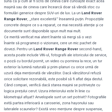
sună ca și cum ar fi scris de cineva care cunoaște exact acea
mașină sau de cineva care încearcă doar să vândă stoc cu
formulări generice despre SUV-uri de lux. La un
Land Rover
Range Rover
, „stare excelentă” înseamnă puțin. Propozițiile
concrete despre ce s-a reparat, ce mai necesită atenție și ce
documente sunt disponibile spun mult mai mult.
Ce merită verificat mai atent înainte să mergi să o vezi
Înainte să programezi o vizionare, cere un mic pachet de
dovezi. Pentru un
Land Rover Range Rover
second-hand,
acesta poate include VIN-ul, fotografii ale istoricului de service,
o poză cu bordul pornit, un video cu pornirea la rece, un tur
exterior la lumină naturală și prim-planuri cu orice urmă de
uzură deja menționată de vânzător. Dacă vânzătorul refuză
orice solicitare rezonabilă, este posibil să fi aflat deja destul.
Când compari, verifică dacă starea mașinii se potrivește cu
logica prețului cerut. Uzura interiorului este în linie cu
kilometrajul afișat? Anvelopele sunt un set potrivit? Fotografiile
evită partea inferioară a caroseriei, zona hayonului sau
lateralele scaunelor? Există vreo mențiune despre suspensie,