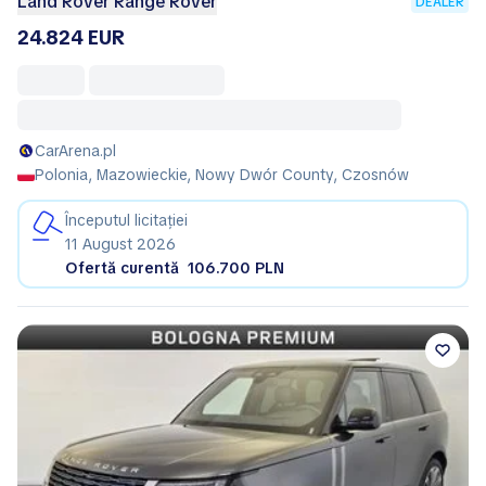
Land Rover Range Rover
DEALER
24.824 EUR
CarArena.pl
Polonia, Mazowieckie, Nowy Dwór County, Czosnów
Începutul licitației
11 August 2026
Ofertă curentă
106.700 PLN