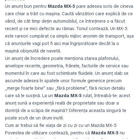
Un anunț bun pentru
Mazda MX-5
pare adesea scris de cineva
care chiar a trăit cu mașina. Caută vânzători care explică de ce
vând, de cât timp dețin automobilul, ce întreținere s-a făcut
recent și ce mici defecte au rămas. Tonul contează. Un MX-5
este rareori cumpărat ca simplu mijloc anonim de transport, așa
că anunțurile vagi pot fi aici mai îngrijorătoare decât la o
mașină obișnuită de navetă.
Un anunț de încredere poate menționa starea plafonului,
anvelope recente, geometria, frânele, facturile de service sau
momentul în care au fost schimbate fluidele. Un anunț slab se
ascunde adesea în spatele unor formule generice precum
„merge foarte bine” sau „fără probleme”, fără niciun detaliu
care să le susțină. La un
Mazda MX-5
rulat, întreabă-te: acest
anunț sună a experiență reală de proprietate sau doar a
dorință de a scăpa de mașină? Diferența aceasta singură te
poate scuti de un drum inutil.
Cum ar trebui să fie viața de zi cu zi cu un Mazda MX-5
Povestea de utilizare contează, pentru că
Mazda MX-5
nu