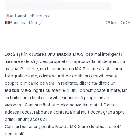
AutomobileBirton.ro
România, Mureș
28 Iunie 2026
Dacă ești în căutarea unui
Mazda MX-5
, cea mai inteligentă
mișcare este să judeci proprietarul aproape la fel de atent ca
mașina. Pe hârtie, multe anunțuri cu MX-5 rulate arată similar:
fotografii curate, o listă scurtă de dotări și o frază veselă
despre plimbările de vară. În realitate, diferența dintre un
Mazda MX-5
îngrijit cu atenție și unul obosit poate fi mare, iar
indiciile sunt de obicei vizibile înainte să programezi o
vizionare. Cum numărul ofertelor active din piața UE este
adesea redus, răbdarea contează mai mult decât graba spre
primul anunț accesibil.
Cel mai bun anunț pentru Mazda MX-5 are de obicei o notă
personală