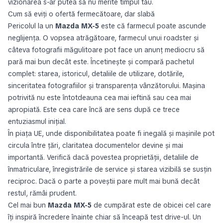
vizionarea s-ar putea să nu merite timpul tău.
Cum să eviți o ofertă fermecătoare, dar slabă
Pericolul la un
Mazda MX-5
este că farmecul poate ascunde
neglijența. O vopsea atrăgătoare, farmecul unui roadster și
câteva fotografii măgulitoare pot face un anunț mediocru să
pară mai bun decât este. Încetinește și compară pachetul
complet: starea, istoricul, detaliile de utilizare, dotările,
sinceritatea fotografiilor și transparența vânzătorului. Mașina
potrivită nu este întotdeauna cea mai ieftină sau cea mai
apropiată. Este cea care încă are sens după ce trece
entuziasmul inițial.
În piața UE, unde disponibilitatea poate fi inegală și mașinile pot
circula între țări, claritatea documentelor devine și mai
importantă. Verifică dacă povestea proprietății, detaliile de
înmatriculare, înregistrările de service și starea vizibilă se susțin
reciproc. Dacă o parte a poveștii pare mult mai bună decât
restul, rămâi prudent.
Cel mai bun
Mazda MX-5
de cumpărat este de obicei cel care
îți inspiră încredere înainte chiar să înceapă test drive-ul. Un