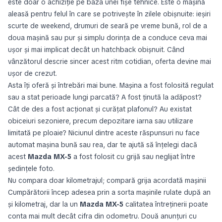
este doar o achiziție pe baza unei fișe tehnice. Este o mașină
aleasă pentru felul în care se potrivește în zilele obișnuite: ieșiri
scurte de weekend, drumuri de seară pe vreme bună, rol de a
doua mașină sau pur și simplu dorința de a conduce ceva mai
ușor și mai implicat decât un hatchback obișnuit. Când
vânzătorul descrie sincer acest ritm cotidian, oferta devine mai
ușor de crezut.
Asta îți oferă și întrebări mai bune. Mașina a fost folosită regulat
sau a stat perioade lungi parcată? A fost ținută la adăpost?
Cât de des a fost acționat și curățat plafonul? Au existat
obiceiuri sezoniere, precum depozitare iarna sau utilizare
limitată pe ploaie? Niciunul dintre aceste răspunsuri nu face
automat mașina bună sau rea, dar te ajută să înțelegi dacă
acest
Mazda MX-5
a fost folosit cu grijă sau neglijat între
ședințele foto.
Nu compara doar kilometrajul; compară grija acordată mașinii
Cumpărătorii încep adesea prin a sorta mașinile rulate după an
și kilometraj, dar la un
Mazda MX-5
calitatea întreținerii poate
conta mai mult decât cifra din odometru. Două anunțuri cu