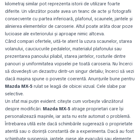
kilometraj similar pot reprezenta istorii de utilizare foarte
diferite. Un vânzător poate avea un teanc de acte și fotografii
consecvente cu partea inferioară, plafonul, scaunele, jantele și
alinierea elementelor de caroserie. Altul poate arăta doar poze
lucioase ale exteriorului și aproape nimic altceva.
Când compari ofertele, uită-te atent la uzura scaunelor, starea
volanului, cauciucurile pedalelor, materialul plafonului sau
prezentarea panoului pliabil, starea jantelor, rosturile dintre
panouri și uniformitatea vopselei pe toată caroseria. Nu încerci
să dovedești un dezastru dintr-un singur detaliu; încerci să vezi
dacă mașina spune o poveste coerentă. Anunțurile bune pentru
Mazda MX-5
rulat se leagă de obicei vizual. Cele slabe par
selective.
Un sfat mai puțin evident: citește cum vorbește vânzătorul
despre modificări.
Mazda MX-5
atrage proprietari care își
personalizează mașinile, iar asta nu este automat o problemă.
Întrebarea utilă este dacă schimbările sugerează o proprietate
atentă sau o dorință constantă de a experimenta. Dacă au fost
schimbate suspensia, jantele, piese ale evacuării sau elemente