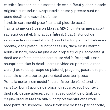
estetice, întreabă ce s-a montat, de ce s-a făcut și dacă piesele
originale sunt incluse. Răspunsurile calme și precise sunt mai
bune decât entuziasmul defensiv.
Întrebări care merită puse înainte să pleci de acasă
Înainte să mergi să vezi un
Mazda MX-5
, trimite un mesaj scurt
sau sună cu întrebări practice. Întreabă dacă istoricul de
service este documentat, dacă există facturi pentru întreținerea
recentă, dacă plafonul funcționează lin, dacă există martori
aprinși în bord, dacă mașina a avut reparații după accidente și
dacă are defecte estetice care nu se văd în fotografii. Dacă
anunțul este slab în detalii, cere un video cu pornirea la rece.
Cere și poze de aproape cu plafonul, pragurile, pasajele roților,
scaunele și zona portbagajului dacă acestea lipsesc.
Poți afla multe și din modul în care răspunde vânzătorul. Un
vânzător bun răspunde de obicei direct și adaugă context.
Unul slab devine adesea vag, iritat sau ciudat de grăbit. La o
mașină precum
Mazda MX-5
, comportamentul vânzătorului
face parte din inspecție. Dacă întrebările de bază par nedorite,