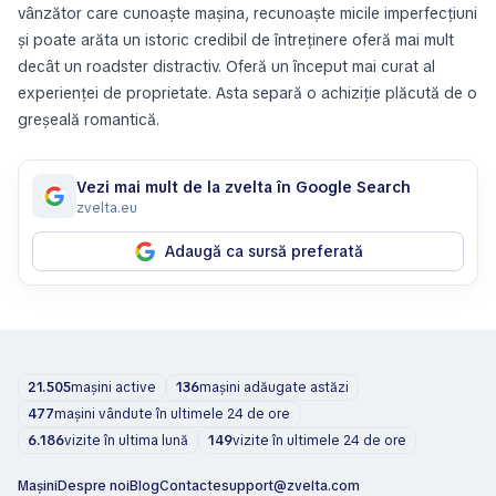
vânzător care cunoaște mașina, recunoaște micile imperfecțiuni
și poate arăta un istoric credibil de întreținere oferă mai mult
decât un roadster distractiv. Oferă un început mai curat al
experienței de proprietate. Asta separă o achiziție plăcută de o
greșeală romantică.
Vezi mai mult de la zvelta în Google Search
zvelta.eu
Adaugă ca sursă preferată
21.505
mașini active
136
mașini adăugate astăzi
477
mașini vândute în ultimele 24 de ore
6.186
vizite în ultima lună
149
vizite în ultimele 24 de ore
Mașini
Despre noi
Blog
Contacte
support@zvelta.com