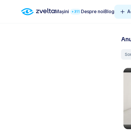
Mașini
Despre noi
Blog
A
+311
Anu
So