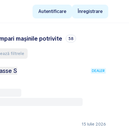
Autentificare
Înregistrare
pari mașinile potrivite
58
tează filtrele
asse S
DEALER
15 Iulie 2026