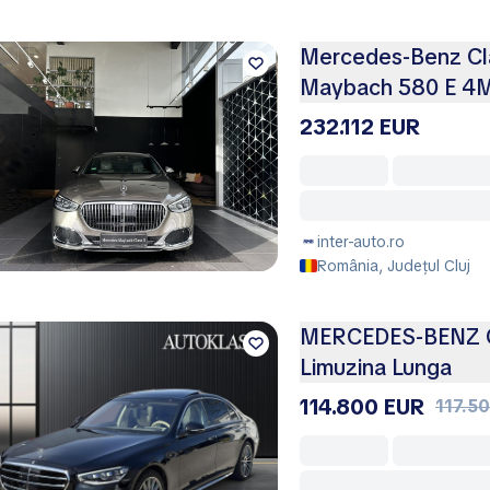
Mercedes-Benz Cl
Maybach 580 E 4
232.112 EUR
inter-auto.ro
România, Județul Cluj
MERCEDES-BENZ C
Limuzina Lunga
114.800 EUR
117.5