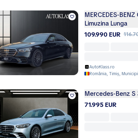
MERCEDES-BENZ C
Limuzina Lunga
109.990 EUR
116.7
AutoKlass.ro
România, Timiș, Municipi
Mercedes-Benz S 
71.995 EUR