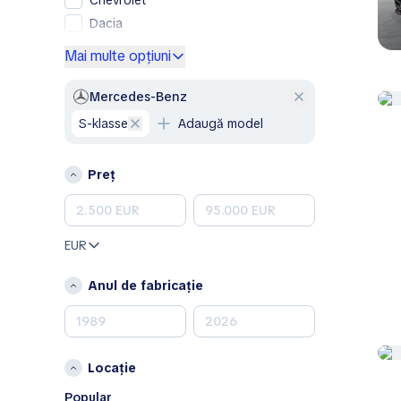
Chevrolet
Dacia
Ford
Mai multe opțiuni
Genesis
GMC
Mercedes-Benz
Honda
S-klasse
Adaugă model
Hyundai
Jeep
Preț
Kia
Land Rover
Lexus
EUR
Mazda
Mercedes-Benz
Anul de fabricație
MINI
Nissan
Opel
Locație
Peugeot
Porsche
Popular