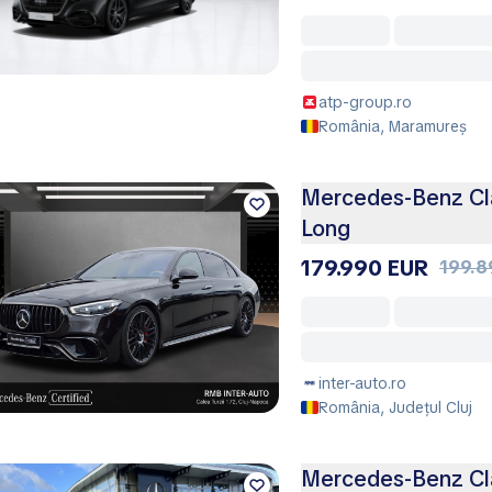
atp-group.ro
România, Maramureș
Mercedes-Benz Cl
Long
179.990 EUR
199.8
inter-auto.ro
România, Județul Cluj
Mercedes-Benz Cl