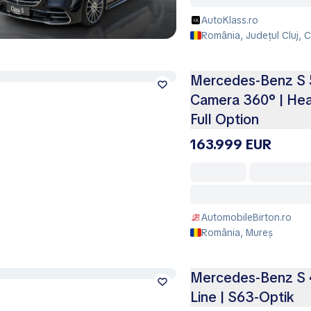
AutoKlass.ro
România, Județul Cluj,
Mercedes-Benz S 5
Camera 360° | Head
Full Option
163.999 EUR
AutomobileBirton.ro
România, Mureș
Mercedes-Benz S 
Line | S63-Optik