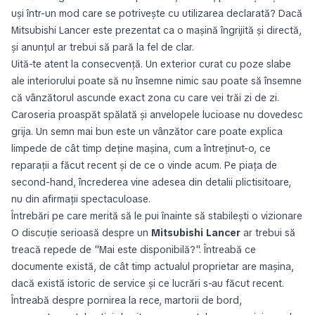
uși într-un mod care se potrivește cu utilizarea declarată? Dacă
Mitsubishi Lancer este prezentat ca o mașină îngrijită și directă,
și anunțul ar trebui să pară la fel de clar.
Uită-te atent la consecvență. Un exterior curat cu poze slabe
ale interiorului poate să nu însemne nimic sau poate să însemne
că vânzătorul ascunde exact zona cu care vei trăi zi de zi.
Caroseria proaspăt spălată și anvelopele lucioase nu dovedesc
grija. Un semn mai bun este un vânzător care poate explica
limpede de cât timp deține mașina, cum a întreținut-o, ce
reparații a făcut recent și de ce o vinde acum. Pe piața de
second-hand, încrederea vine adesea din detalii plictisitoare,
nu din afirmații spectaculoase.
Întrebări pe care merită să le pui înainte să stabilești o vizionare
O discuție serioasă despre un
Mitsubishi Lancer
ar trebui să
treacă repede de "Mai este disponibilă?". Întreabă ce
documente există, de cât timp actualul proprietar are mașina,
dacă există istoric de service și ce lucrări s-au făcut recent.
Întreabă despre pornirea la rece, martorii de bord,