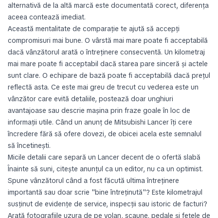
alternativă de la altă marcă este documentată corect, diferența
aceea contează imediat.
Această mentalitate de comparație te ajută să accepți
compromisuri mai bune. O vârstă mai mare poate fi acceptabilă
dacă vânzătorul arată o întreținere consecventă. Un kilometraj
mai mare poate fi acceptabil dacă starea pare sinceră și actele
sunt clare. O echipare de bază poate fi acceptabilă dacă prețul
reflectă asta. Ce este mai greu de trecut cu vederea este un
vânzător care evită detaliile, postează doar unghiuri
avantajoase sau descrie mașina prin fraze goale în loc de
informații utile. Când un anunț de Mitsubishi Lancer îți cere
încredere fără să ofere dovezi, de obicei acela este semnalul
să încetinești.
Micile detalii care separă un Lancer decent de o ofertă slabă
Înainte să suni, citește anunțul ca un editor, nu ca un optimist.
Spune vânzătorul când a fost făcută ultima întreținere
importantă sau doar scrie "bine întreținută"? Este kilometrajul
susținut de evidențe de service, inspecții sau istoric de facturi?
Arată fotografiile uzura de pe volan, scaune, pedale și fețele de