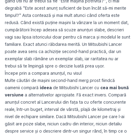
gând util nu ar trebui să fie
"Este mașina potrivită?"
, ci mai
degrabă
"Este acest anunț suficient de bun încât să-mi merite
timpul?"
Asta contează și mai mult atunci când oferta este
redusă. Când există puține mașini la vânzare la un moment dat,
cumpărătorii încep adesea să scuze anunțuri slabe, descrieri
vagi sau lipsa istoricului doar pentru că marca și modelul le sunt
familiare. Exact atunci răbdarea merită. Un Mitsubishi Lancer
poate avea sens ca achiziție second-hand practică, dar un
exemplar slab rămâne un exemplar slab, iar raritatea nu ar
trebui să te împingă spre o decizie luată prea ușor.
Începe prin a compara anunțul, nu visul
Multe căutări de mașini second-hand merg prost fiindcă
oamenii compară
ideea
de Mitsubishi Lancer cu
cea mai bună
versiune
a alternativelor apropiate. Fă exact invers. Compară
anunțul concret al Lancerului din fața ta cu oferte concurente
reale, într-un buget, interval de vârstă, plajă de kilometraj și
nivel de echipare similare. Dacă Mitsubishi Lancer pe care l-ai
găsit are poze slabe, niciun cadru din interior, niciun detaliu
despre service și o descriere dintr-un singur rând, în timp ce o