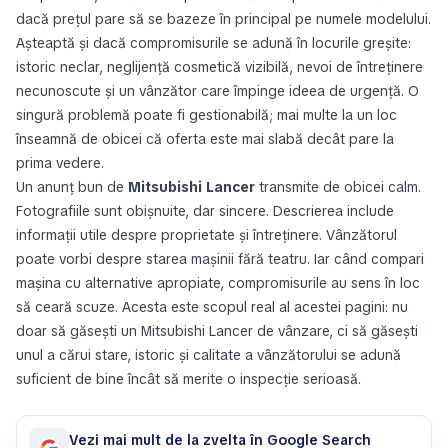
dacă prețul pare să se bazeze în principal pe numele modelului.
Așteaptă și dacă compromisurile se adună în locurile greșite:
istoric neclar, neglijență cosmetică vizibilă, nevoi de întreținere
necunoscute și un vânzător care împinge ideea de urgență. O
singură problemă poate fi gestionabilă; mai multe la un loc
înseamnă de obicei că oferta este mai slabă decât pare la
prima vedere.
Un anunț bun de
Mitsubishi Lancer
transmite de obicei calm.
Fotografiile sunt obișnuite, dar sincere. Descrierea include
informații utile despre proprietate și întreținere. Vânzătorul
poate vorbi despre starea mașinii fără teatru. Iar când compari
mașina cu alternative apropiate, compromisurile au sens în loc
să ceară scuze. Acesta este scopul real al acestei pagini: nu
doar să găsești un Mitsubishi Lancer de vânzare, ci să găsești
unul a cărui stare, istoric și calitate a vânzătorului se adună
suficient de bine încât să merite o inspecție serioasă.
Vezi mai mult de la zvelta în Google Search