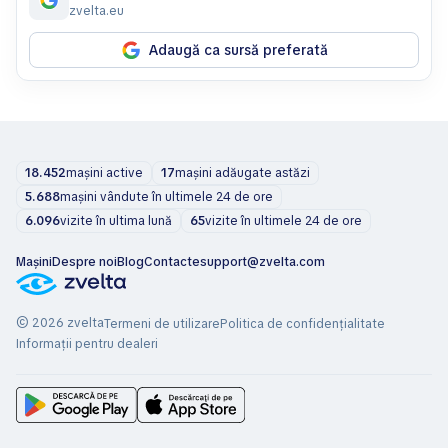
zvelta.eu
Adaugă ca sursă preferată
18.452
mașini active
17
mașini adăugate astăzi
5.688
mașini vândute în ultimele 24 de ore
6.096
vizite în ultima lună
65
vizite în ultimele 24 de ore
Mașini
Despre noi
Blog
Contacte
support@zvelta.com
© 2026 zvelta
Termeni de utilizare
Politica de confidențialitate
Informații pentru dealeri