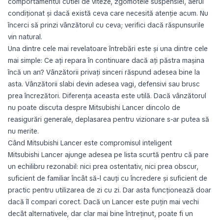
comportamentul cutiei de viteze, zgomotele suspensiei, aerul
condiționat și dacă există ceva care necesită atenție acum. Nu
încerci să prinzi vânzătorul cu ceva; verifici dacă răspunsurile
vin natural.
Una dintre cele mai revelatoare întrebări este și una dintre cele
mai simple:
Ce ați repara în continuare dacă ați păstra mașina
încă un an?
Vânzătorii privați sinceri răspund adesea bine la
asta. Vânzătorii slabi devin adesea vagi, defensivi sau brusc
prea încrezători. Diferența aceasta este utilă. Dacă vânzătorul
nu poate discuta despre Mitsubishi Lancer dincolo de
reasigurări generale, deplasarea pentru vizionare s-ar putea să
nu merite.
Când Mitsubishi Lancer este compromisul inteligent
Mitsubishi Lancer ajunge adesea pe lista scurtă pentru că pare
un echilibru rezonabil: nici prea ostentativ, nici prea obscur,
suficient de familiar încât să-l cauți cu încredere și suficient de
practic pentru utilizarea de zi cu zi. Dar asta funcționează doar
dacă îl compari corect. Dacă un Lancer este puțin mai vechi
decât alternativele, dar clar mai bine întreținut, poate fi un