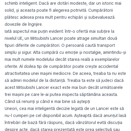
schimb inteligent. Dacă are dotări modeste, dar un istoric mai
solid, și aceasta poate fi alegerea potrivită. Cumpărătorii
plătesc adesea prea mult pentru echipări și subevaluează
dovezile de îngrijire.
Iată aspectul mai puțin evident: într-o ofertă mai subțire la
nivelul UE, un Mitsubishi Lancer poate atrage simultan două
tipuri diferite de cumpărători. O persoană caută transport
simplu și sigur. Alta cumpără cu emoție și nostalgie, amintindu-și
mai mult numele modelului decât starea reală a exemplarelor
oferite. Al doilea tip de cumpărător poate crește accidental
atractivitatea unei mașini mediocre. De aceea, treaba ta nu este
să admiri modelul de la distanță. Treaba ta este să judeci dacă
acest Mitsubishi Lancer exact este mai bun decât următoarele
trei mașini pe care le-ai putea inspecta săptămâna aceasta.
Când să renunți și când e mai bine să aștepți
Uneori, cea mai inteligentă decizie legată de un Lancer este să
nu-l cumperi pe cel disponibil acum. Așteaptă dacă anunțul lasă
întrebări de bază fără răspuns, dacă vânzătorul evită discuția
despre acte, dacă starea prezentată este prea selectivă sau