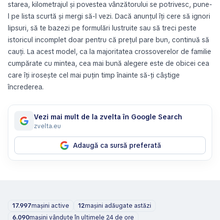
starea, kilometrajul și povestea vânzătorului se potrivesc, pune-
l pe lista scurtă și mergi să-l vezi. Dacă anunțul îți cere să ignori
lipsuri, să te bazezi pe formulări lustruite sau să treci peste
istoricul incomplet doar pentru că prețul pare bun, continuă să
cauți. La acest model, ca la majoritatea crossoverelor de familie
cumpărate cu mintea, cea mai bună alegere este de obicei cea
care îți irosește cel mai puțin timp înainte să-ți câștige
încrederea.
Vezi mai mult de la zvelta în Google Search
zvelta.eu
Adaugă ca sursă preferată
17.997
mașini active
12
mașini adăugate astăzi
6.090
mașini vândute în ultimele 24 de ore