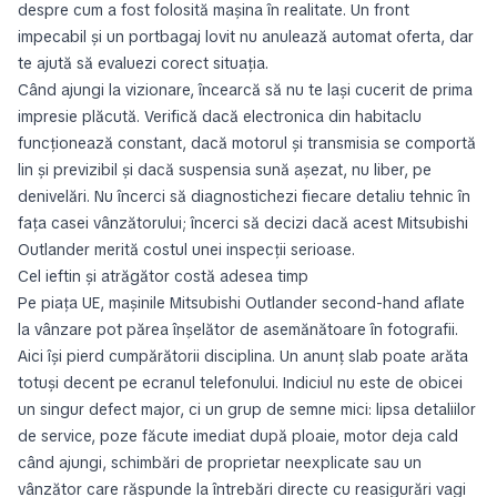
despre cum a fost folosită mașina în realitate. Un front
impecabil și un portbagaj lovit nu anulează automat oferta, dar
te ajută să evaluezi corect situația.
Când ajungi la vizionare, încearcă să nu te lași cucerit de prima
impresie plăcută. Verifică dacă electronica din habitaclu
funcționează constant, dacă motorul și transmisia se comportă
lin și previzibil și dacă suspensia sună așezat, nu liber, pe
denivelări. Nu încerci să diagnostichezi fiecare detaliu tehnic în
fața casei vânzătorului; încerci să decizi dacă acest Mitsubishi
Outlander merită costul unei inspecții serioase.
Cel ieftin și atrăgător costă adesea timp
Pe piața UE, mașinile Mitsubishi Outlander second-hand aflate
la vânzare pot părea înșelător de asemănătoare în fotografii.
Aici își pierd cumpărătorii disciplina. Un anunț slab poate arăta
totuși decent pe ecranul telefonului. Indiciul nu este de obicei
un singur defect major, ci un grup de semne mici: lipsa detaliilor
de service, poze făcute imediat după ploaie, motor deja cald
când ajungi, schimbări de proprietar neexplicate sau un
vânzător care răspunde la întrebări directe cu reasigurări vagi