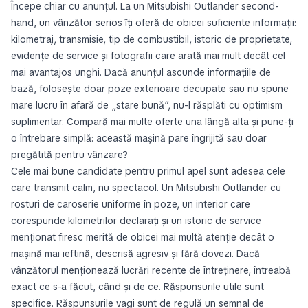
Începe chiar cu anunțul. La un Mitsubishi Outlander second-
hand, un vânzător serios îți oferă de obicei suficiente informații:
kilometraj, transmisie, tip de combustibil, istoric de proprietate,
evidențe de service și fotografii care arată mai mult decât cel
mai avantajos unghi. Dacă anunțul ascunde informațiile de
bază, folosește doar poze exterioare decupate sau nu spune
mare lucru în afară de „stare bună”, nu-l răsplăti cu optimism
suplimentar. Compară mai multe oferte una lângă alta și pune-ți
o întrebare simplă: această mașină pare îngrijită sau doar
pregătită pentru vânzare?
Cele mai bune candidate pentru primul apel sunt adesea cele
care transmit calm, nu spectacol. Un Mitsubishi Outlander cu
rosturi de caroserie uniforme în poze, un interior care
corespunde kilometrilor declarați și un istoric de service
menționat firesc merită de obicei mai multă atenție decât o
mașină mai ieftină, descrisă agresiv și fără dovezi. Dacă
vânzătorul menționează lucrări recente de întreținere, întreabă
exact ce s-a făcut, când și de ce. Răspunsurile utile sunt
specifice. Răspunsurile vagi sunt de regulă un semnal de