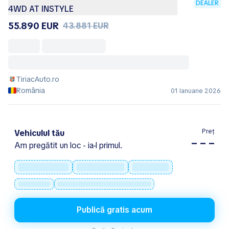
DEALER
4WD AT INSTYLE
55.890 EUR
43.881 EUR
TiriacAuto.ro
România
01 Ianuarie 2026
Preț
Vehiculul tău
– – –
Am pregătit un loc - ia-l primul.
Publică gratis acum