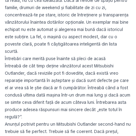
ta reală, nu cu cea idealizată. Dacă ai nevoie de spațiu pentru
familie, drumuri de weekend și fiabilitate de zi cu zi,
concentrează-te pe stare, istoric de întreținere și transparența
vânzătorului înaintea dotărilor opționale. Un exemplar mai bine
echipat nu este automat și alegerea mai bună dacă istoricul
este subțire. La fel, o mașină cu aspect modest, dar cu o
poveste clară, poate fi câștigătoarea inteligentă din lista
scurtă.
Întrebări care merită puse înainte să pleci de acasă
Întreabă de cât timp deține vânzătorul acest Mitsubishi
Outlander, dacă reviziile pot fi dovedite, dacă există vreo
reparație importantă în așteptare și dacă sunt defecte pe care
el ar vrea să le știe dacă ar fi cumpărător. Întreabă când a fost
condusă ultima dată mașina într-un drum mai lung și dacă acum
se simte ceva diferit față de acum câteva luni. Întrebarea asta
produce adesea răspunsuri mai sincere decât „este totul în
regulă?”.
Anunțul potrivit pentru un Mitsubishi Outlander second-hand nu
trebuie să fie perfect. Trebuie să fie coerent. Dacă prețul,