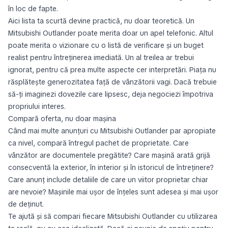
în loc de fapte.
Aici lista ta scurtă devine practică, nu doar teoretică. Un
Mitsubishi Outlander poate merita doar un apel telefonic. Altul
poate merita o vizionare cu o listă de verificare și un buget
realist pentru întreținerea imediată. Un al treilea ar trebui
ignorat, pentru că prea multe aspecte cer interpretări. Piața nu
răsplătește generozitatea față de vânzătorii vagi. Dacă trebuie
să-ți imaginezi dovezile care lipsesc, deja negociezi împotriva
propriului interes.
Compară oferta, nu doar mașina
Când mai multe anunțuri cu Mitsubishi Outlander par apropiate
ca nivel, compară întregul pachet de proprietate. Care
vânzător are documentele pregătite? Care mașină arată grijă
consecventă la exterior, în interior și în istoricul de întreținere?
Care anunț include detaliile de care un viitor proprietar chiar
are nevoie? Mașinile mai ușor de înțeles sunt adesea și mai ușor
de deținut.
Te ajută și să compari fiecare Mitsubishi Outlander cu utilizarea