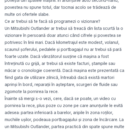
poveștii din spatele mașinii. În anunțurile auto second-hand,
povestea nu spune totul, dar tocmai acolo se trădează de
multe ori ofertele slabe.
Ce ar trebui să te facă să programezi o vizionare?
Un Mitsubishi Outlander ar trebui să treacă din lista scurtă la o
vizionare în persoană doar atunci când cifrele și povestea se
potrivesc în linii mari. Dacă kilometrajul este modest, volanul,
scaunul șoferului, pedalele și portbagajul nu ar trebui să pară
foarte uzate. Dacă vânzătorul susține că mașina a fost
întreținută cu grijă, ar trebui să existe facturi, ștampile sau
măcar o cronologie coerentă. Dacă mașina este prezentată ca
fiind gata de utilizare zilnică, întreabă dacă există martori
aprinși în bord, reparații în așteptare, scurgeri de fluide sau
zgomote la pornirea la rece.
Înainte să mergi s-o vezi, cere, dacă se poate, un video cu
pornirea la rece, plus poze cu zone pe care anunțurile le evită
adesea: partea inferioară a barelor, aripile în zona roților,
muchiile ușilor, podeaua portbagajului și zona de încărcare. La
un Mitsubishi Outlander, partea practică din spate spune multe