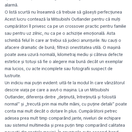
alarmă.
O listă scurtă nu înseamnă că trebuie să găsești perfecțiunea
Acest lucru contează la Mitsubishi Outlander pentru că mulți
cumpărători îl privesc ca pe un crossover practic pentru familie
sau pentru uz zilnic, nu ca pe o achiziție emoțională. Asta
schimbă felul în care ar trebui să judeci anunțurile. Nu cauți o
afacere dramatic de bună; filtrezi onestitatea utilă. O mașină
poate avea uzură normală, kilometraj mediu și câteva defecte
estetice și totuși să fie o alegere mai bună decât un exemplar
mai lucios, cu acte incomplete sau fotografii suspect de
lustruite.
Un indiciu mai puțin evident: uită-te la modul în care vânzătorul
descrie viața pe care a avut-o mașina. La un Mitsubishi
Outlander, diferența dintre „deținută, întreținută și folosită
normal” și „trecută prin mai multe mâini, cu puține detalii” poate
conta mai mult decât o dotare în plus. Cumpărătorii petrec
adesea prea mult timp comparând jante, niveluri de echipare
sau sistemul multimedia și prea puțin timp comparând calitatea