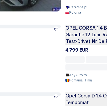
CarArena.pl
Polonia
OPEL CORSA 1,4 Be
Garantie 12 Luni .
.Test-Drive( Nr De 
4.799 EUR
AdyAuto.ro
România, Timiș
Opel Corsa D 1.4 OP
Tempomat