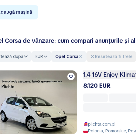
daugă mașină
l Corsa de vânzare: cum compari anunțurile și al
rtează după
EUR
Opel Corsa
Resetează filtrele
1.4 16V Enjoy Klim
8.120 EUR
plichta.com.pl
Polonia, Pomorskie, Pow