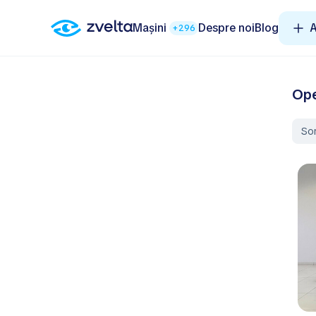
Mașini
Despre noi
Blog
A
+296
Ope
So