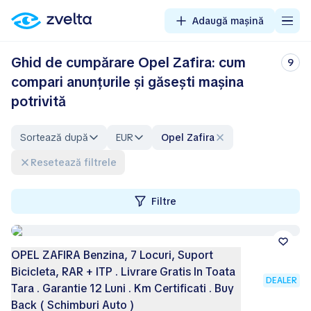
Adaugă mașină
Ghid de cumpărare Opel Zafira: cum
9
compari anunțurile și găsești mașina
potrivită
Sortează după
EUR
Opel Zafira
Resetează filtrele
Filtre
OPEL ZAFIRA Benzina, 7 Locuri, Suport
Bicicleta, RAR + ITP . Livrare Gratis In Toata
DEALER
Tara . Garantie 12 Luni . Km Certificati . Buy
Back ( Schimburi Auto )