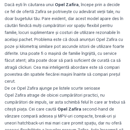
Dacă ești în căutarea unui
Opel Zafira
, începe prin a decide
ce fel de ofertă Zafira se potrivește cu adevărat vieții tale, nu
doar bugetului tău. Pare evident, dar acest model apare des în
căutări fiindcă mulți cumpărători vor spațiu flexibil pentru
familie, locuri suplimentare și costuri de utilizare rezonabile în
același pachet. Problema este că două anunțuri Opel Zafira cu
poze și kilometraj similare pot ascunde istorii de utilizare foarte
diferite. Una poate fi o mașină de familie îngrijită, cu service
făcut atent; alta poate doar să pară suficient de curată ca să
atragă clickuri. Cea mai inteligentă abordare este să compari
povestea din spatele fiecărei mașini înainte să compari prețul
cerut.
De ce Opel Zafira ajunge pe listele scurte serioase
Opel Zafira atrage de obicei cumpărători practici, nu
cumpărători de impuls, iar asta schimbă felul în care ar trebui să
citești piața. Cei care caută
Opel Zafira
second-hand de
vânzare compară adesea și MPV-uri compacte, break-uri și
uneori hatchback-uri mai mari care promit spațiu, dar nu oferă