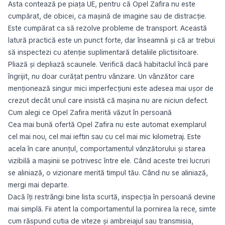
Asta contează pe piața UE, pentru că Opel Zafira nu este
cumpărat, de obicei, ca mașină de imagine sau de distracție.
Este cumpărat ca să rezolve probleme de transport. Această
latură practică este un punct forte, dar înseamnă și că ar trebui
să inspectezi cu atenție suplimentară detaliile plictisitoare.
Pliază și depliază scaunele. Verifică dacă habitaclul încă pare
îngrijit, nu doar curățat pentru vânzare. Un vânzător care
menționează singur mici imperfecțiuni este adesea mai ușor de
crezut decât unul care insistă că mașina nu are niciun defect.
Cum alegi ce Opel Zafira merită văzut în persoană
Cea mai bună ofertă Opel Zafira nu este automat exemplarul
cel mai nou, cel mai ieftin sau cu cel mai mic kilometraj. Este
acela în care anunțul, comportamentul vânzătorului și starea
vizibilă a mașinii se potrivesc între ele. Când aceste trei lucruri
se aliniază, o vizionare merită timpul tău. Când nu se aliniază,
mergi mai departe.
Dacă îți restrângi bine lista scurtă, inspecția în persoană devine
mai simplă. Fii atent la comportamentul la pornirea la rece, simte
cum răspund cutia de viteze și ambreiajul sau transmisia,