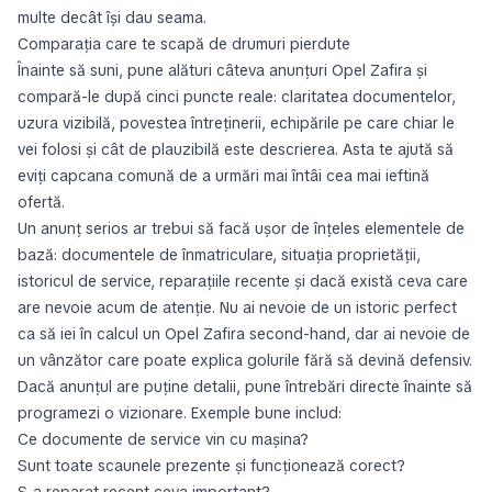
multe decât își dau seama.
Comparația care te scapă de drumuri pierdute
Înainte să suni, pune alături câteva anunțuri Opel Zafira și
compară-le după cinci puncte reale: claritatea documentelor,
uzura vizibilă, povestea întreținerii, echipările pe care chiar le
vei folosi și cât de plauzibilă este descrierea. Asta te ajută să
eviți capcana comună de a urmări mai întâi cea mai ieftină
ofertă.
Un anunț serios ar trebui să facă ușor de înțeles elementele de
bază: documentele de înmatriculare, situația proprietății,
istoricul de service, reparațiile recente și dacă există ceva care
are nevoie acum de atenție. Nu ai nevoie de un istoric perfect
ca să iei în calcul un Opel Zafira second-hand, dar ai nevoie de
un vânzător care poate explica golurile fără să devină defensiv.
Dacă anunțul are puține detalii, pune întrebări directe înainte să
programezi o vizionare. Exemple bune includ:
Ce documente de service vin cu mașina?
Sunt toate scaunele prezente și funcționează corect?