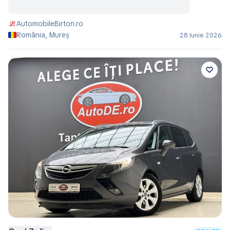
AutomobileBirton.ro
România, Mureș
28 Iunie 2026