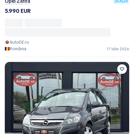
Opel Zafira
DEALER
5.990 EUR
AutoDE.ro
România
17 Iulie 2026