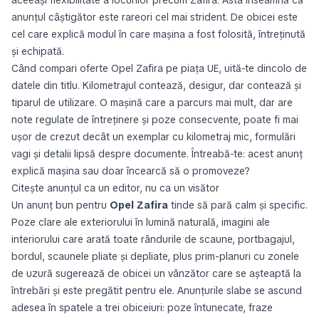
aceeași flexibilitate a locurilor precum Zafira. Asta înseamnă că
anunțul câștigător este rareori cel mai strident. De obicei este
cel care explică modul în care mașina a fost folosită, întreținută
și echipată.
Când compari oferte Opel Zafira pe piața UE, uită-te dincolo de
datele din titlu. Kilometrajul contează, desigur, dar contează și
tiparul de utilizare. O mașină care a parcurs mai mult, dar are
note regulate de întreținere și poze consecvente, poate fi mai
ușor de crezut decât un exemplar cu kilometraj mic, formulări
vagi și detalii lipsă despre documente. Întreabă-te: acest anunț
explică mașina sau doar încearcă să o promoveze?
Citește anunțul ca un editor, nu ca un visător
Un anunț bun pentru
Opel Zafira
tinde să pară calm și specific.
Poze clare ale exteriorului în lumină naturală, imagini ale
interiorului care arată toate rândurile de scaune, portbagajul,
bordul, scaunele pliate și depliate, plus prim-planuri cu zonele
de uzură sugerează de obicei un vânzător care se așteaptă la
întrebări și este pregătit pentru ele. Anunțurile slabe se ascund
adesea în spatele a trei obiceiuri: poze întunecate, fraze