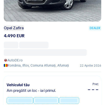
Opel Zafira
DEALER
4.490 EUR
AutoDE.ro
România, Ilfov, Comuna Afumaţi, Afumaţi
22 Aprilie 2026
Preț
Vehiculul tău
– – –
Am pregătit un loc - ia-l primul.