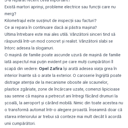
S-a reparat recent ceva important?
Există martori aprinși, probleme electrice sau funcții care nu
merg?
Kilometrajul este susținut de inspecții sau facturi?
Ce ai repara în continuare dacă ai păstra mașina?
Ultima întrebare este mai ales utilă. Vânzătorii sinceri tind să
răspundă într-un mod concret și realist. Vânzătorii slabi se
întorc adesea la sloganuri.
O mașină de familie poate ascunde uzură de mașină de familie
Iată aspectul mai puțin evident pe care mulți cumpărători îl
scapă din vedere:
Opel Zafira
își arată adesea viața grea în
interior înainte să o arate la exterior. O caroserie îngrijită poate
distrage atenția de la mecanisme obosite ale scaunelor,
plastice zgâriate, zone de încărcare uzate, comenzi lipicioase
sau semne că mașina a petrecut ani întregi făcând drumuri la
școală, la aeroport și cărând mobilă. Nimic din toate acestea nu
o transformă automat într-o alegere proastă. Înseamnă doar că
starea interiorului ar trebui să conteze mai mult decât îi acordă
unii cumpărători.