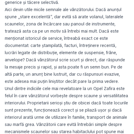
generice și tăcere selectivă.
Aici devin utile micile semnale ale vânzătorului. Dacă anunțul
spune „stare excelentă”, dar evită să arate volanul, lateralele
scaunelor, zona de încărcare sau panoul de instrumente,
tratează asta ca pe un motiv să întrebi mai mult. Dacă este
menționat istoricul de service, întreabă exact ce este
documentat: carte ștampilată, facturi, întreținere recentă,
lucrări legate de distribuție, elemente de suspensie, frâne,
anvelope? Dacă vânzătorul scrie scurt și direct, dar răspunde
la mesaje precis și rapid, și asta poate fi un semn bun. Pe de
altă parte, un anunț bine lustruit, dar cu răspunsuri evazive,
este adesea mai puțin liniștitor decât pare la prima vedere.
Unul dintre indiciile cele mai revelatoare la un Opel Zafira este
felul în care vânzătorul vorbește despre scaune și versatilitatea
interiorului. Proprietarii serioși știu de obicei dacă toate locurile
sunt prezente, funcționează corect și se pliază ușor și dacă
interiorul arată urme de utilizare în familie, transport de animale
sau marfă grea. Vânzătorii care evită întrebări simple despre
mecanismele scaunelor sau starea habitaclului pot spune mai