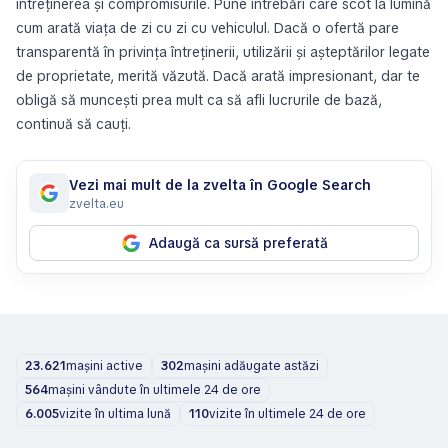
întreținerea și compromisurile. Pune întrebări care scot la lumină
cum arată viața de zi cu zi cu vehiculul. Dacă o ofertă pare
transparentă în privința întreținerii, utilizării și așteptărilor legate
de proprietate, merită văzută. Dacă arată impresionant, dar te
obligă să muncești prea mult ca să afli lucrurile de bază,
continuă să cauți.
Vezi mai mult de la zvelta în Google Search
zvelta.eu
Adaugă ca sursă preferată
23.621
mașini active
302
mașini adăugate astăzi
564
mașini vândute în ultimele 24 de ore
6.005
vizite în ultima lună
110
vizite în ultimele 24 de ore