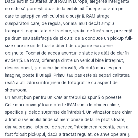
Dacă ești în căutarea unui RAM în Europa, alegerea inteligentă
nu este să pornești doar de la emblemă. Începe cu viața pe
care te aștepți ca vehiculul să o susțină. RAM atrage
cumpărători care, de regulă, vor mai mult decât simplu
transport: capacitate de tractare, spațiu de încărcare, prezență
pe drum sau satisfacția de zi cu zi de a conduce un pickup full-
size care se simte foarte diferit de opțiunile europene
obișnuite. Tocmai de aceea anunțurile slabe ies atât de clar în
evidență. La RAM, diferența dintre un vehicul bine întreținut,
descris onest, și o achiziție obosită, vândută mai ales prin
imagine, poate fi uriașă. Primul tău pas este să separi calitatea
reală a utilizării și întreținerii de fotografiile cu aspect de
showroom.
Un anunț bun pentru un RAM ar trebui să spună o poveste
Cele mai convingătoare oferte RAM sunt de obicei calme,
specifice și deloc surprinse de întrebări. Un vânzător care chiar
a trăit cu vehiculul tinde să menționeze detaliile plictisitoare,
dar valoroase: istoricul de service, întreținerea recentă, cum a
fost folosit pickupul, dacă a tractat regulat, ce anvelope are și