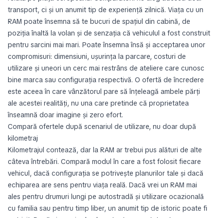
transport, ci și un anumit tip de experiență zilnică. Viața cu un
RAM poate însemna să te bucuri de spațiul din cabină, de
poziția înaltă la volan și de senzația că vehiculul a fost construit
pentru sarcini mai mari. Poate însemna însă și acceptarea unor
compromisuri: dimensiuni, ușurința la parcare, costuri de
utilizare și uneori un cerc mai restrâns de ateliere care cunosc
bine marca sau configurația respectivă. O ofertă de încredere
este aceea în care vânzătorul pare să înțeleagă ambele părți
ale acestei realități, nu una care pretinde că proprietatea
înseamnă doar imagine și zero efort.
Compară ofertele după scenariul de utilizare, nu doar după
kilometraj
Kilometrajul contează, dar la RAM ar trebui pus alături de alte
câteva întrebări. Compară modul în care a fost folosit fiecare
vehicul, dacă configurația se potrivește planurilor tale și dacă
echiparea are sens pentru viața reală. Dacă vrei un RAM mai
ales pentru drumuri lungi pe autostradă și utilizare ocazională
cu familia sau pentru timp liber, un anumit tip de istoric poate fi