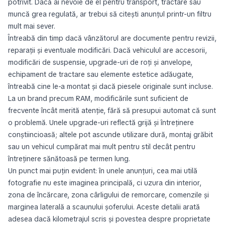
potrivit. Dacă ai nevoie de el pentru transport, tractare sau
muncă grea regulată, ar trebui să citești anunțul printr-un filtru
mult mai sever.
Întreabă din timp dacă vânzătorul are documente pentru revizii,
reparații și eventuale modificări. Dacă vehiculul are accesorii,
modificări de suspensie, upgrade-uri de roți și anvelope,
echipament de tractare sau elemente estetice adăugate,
întreabă cine le-a montat și dacă piesele originale sunt incluse.
La un brand precum RAM, modificările sunt suficient de
frecvente încât merită atenție, fără să presupui automat că sunt
o problemă. Unele upgrade-uri reflectă grijă și întreținere
conștiincioasă; altele pot ascunde utilizare dură, montaj grăbit
sau un vehicul cumpărat mai mult pentru stil decât pentru
întreținere sănătoasă pe termen lung.
Un punct mai puțin evident: în unele anunțuri, cea mai utilă
fotografie nu este imaginea principală, ci uzura din interior,
zona de încărcare, zona cârligului de remorcare, comenzile și
marginea laterală a scaunului șoferului. Aceste detalii arată
adesea dacă kilometrajul scris și povestea despre proprietate