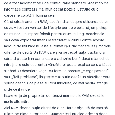
ce a fost modificat față de configurația standard. Acest tip de
informație contează mai mult decât pozele lustruite cu o
caroserie curată în lumina serii.
Când citești anunțuri RAM, caută indicii despre utilizarea de zi
cu zi. A fost un vehicul de lifestyle pentru weekend, un pickup
de muncă, un import folosit pentru drumuri lungi ocazionale
sau ceva exploatat intens la tractare? Niciunul dintre aceste
moduri de utilizare nu este automat rău, dar fiecare lasă modele
diferite de uzură. Un RAM care și-a petrecut viața tractând și
cărând poate fi în continuare o achiziție bună dacă istoricul de
întreținere este coerent și vânzătorul poate explica ce s-a făcut
și când. O descriere vagă, cu formule precum „merge perfect”
sau „fără probleme”, liniștește mai puțin decât un vânzător care
spune deschis ce piese au fost înlocuite, ce mai merită atenție
și de ce îl vinde.
Experiența de proprietar contează mai mult la RAM decât la
multe alte mărci
Aici RAM devine puțin diferit de o căutare obișnuită de mașină
rulată pe piața europeană. Cumpărătorii nu aleg adesea doar