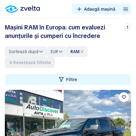
Adaugă mașină
Mașini RAM în Europa: cum evaluezi
1
anunțurile și cumperi cu încredere
Sortează după
EUR
RAM
Resetează filtrele
Filtre