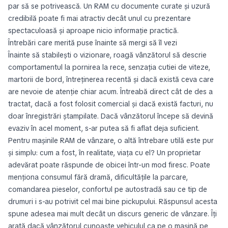
par să se potrivească. Un RAM cu documente curate și uzură
credibilă poate fi mai atractiv decât unul cu prezentare
spectaculoasă și aproape nicio informație practică.
Întrebări care merită puse înainte să mergi să îl vezi
Înainte să stabilești o vizionare, roagă vânzătorul să descrie
comportamentul la pornirea la rece, senzația cutiei de viteze,
martorii de bord, întreținerea recentă și dacă există ceva care
are nevoie de atenție chiar acum. Întreabă direct cât de des a
tractat, dacă a fost folosit comercial și dacă există facturi, nu
doar înregistrări ștampilate. Dacă vânzătorul începe să devină
evaziv în acel moment, s-ar putea să fi aflat deja suficient.
Pentru mașinile RAM de vânzare, o altă întrebare utilă este pur
și simplu: cum a fost, în realitate, viața cu el? Un proprietar
adevărat poate răspunde de obicei într-un mod firesc. Poate
menționa consumul fără dramă, dificultățile la parcare,
comandarea pieselor, confortul pe autostradă sau ce tip de
drumuri i s-au potrivit cel mai bine pickupului. Răspunsul acesta
spune adesea mai mult decât un discurs generic de vânzare. Îți
arată dacă vânzătorul cunoaște vehiculul ca pe o mașină pe