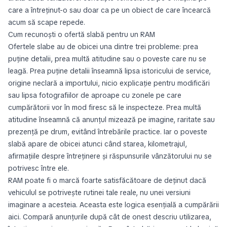
care a întreținut-o sau doar ca pe un obiect de care încearcă
acum să scape repede.
Cum recunoști o ofertă slabă pentru un RAM
Ofertele slabe au de obicei una dintre trei probleme: prea
puține detalii, prea multă atitudine sau o poveste care nu se
leagă. Prea puține detalii înseamnă lipsa istoricului de service,
origine neclară a importului, nicio explicație pentru modificări
sau lipsa fotografiilor de aproape cu zonele pe care
cumpărătorii vor în mod firesc să le inspecteze. Prea multă
atitudine înseamnă că anunțul mizează pe imagine, raritate sau
prezență pe drum, evitând întrebările practice. Iar o poveste
slabă apare de obicei atunci când starea, kilometrajul,
afirmațiile despre întreținere și răspunsurile vânzătorului nu se
potrivesc între ele.
RAM poate fi o marcă foarte satisfăcătoare de deținut dacă
vehiculul se potrivește rutinei tale reale, nu unei versiuni
imaginare a acesteia. Aceasta este logica esențială a cumpărării
aici. Compară anunțurile după cât de onest descriu utilizarea,