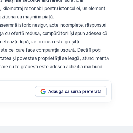
t. Mașinile second-hand rareori sunt. Dar
, kilometraj rezonabil pentru istoricul ei, un element
iționarea mașinii în piață.
nseamnă istoric nesigur, acte incomplete, răspunsuri
ață cu ofertă redusă, cumpărătorii își spun adesea că
rcetează după, iar ordinea este greșită.
ste cel care face comparația ușoară. Dacă îl poți
itatea și povestea proprietății se leagă, atunci merită
are nu te grăbești este adesea achiziția mai bună.
Adaugă ca sursă preferată