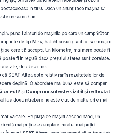
 îngrijit, utilitatea banchetelor rabatabile și uzura
spectaculoasă în titlu. Dacă un anunț face mașina să
 este un semn bun.
plă: pune-l alături de mașinile pe care un cumpărător
i compacte de tip MPV, hatchbackuri practice sau mașini
 ți se cere să accepți. Un kilometraj mai mare poate fi
ă poate fi în regulă dacă prețul și starea sunt corelate.
prietate, de obicei, nu.
că SEAT Altea este relativ rar în rezultatele lor de
ncredere deplină. O abordare mai bună este să compari
ă onest?
și
Compromisul este vizibil și reflectat
 la a doua întrebare nu este clar, de multe ori e mai
tomat valoare. Pe piața de mașini second-hand, un
ă circulă mai puține exemplare curate, mai puțini