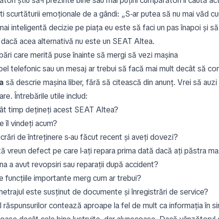
tori știu să-l prezinte bine sau mai puțini cumpărători îl caută act
ti scurtăturii emoționale de a gândi: „S-ar putea să nu mai văd c
mai inteligentă decizie pe piața eu este să faci un pas înapoi și 
r dacă acea alternativă nu este un SEAT Altea.
ebări care merită puse înainte să mergi să vezi mașina
pel telefonic sau un mesaj ar trebui să facă mai mult decât să co
a
să descrie mașina liber, fără să citească din anunț. Vrei să au
re. Întrebările utile includ:
ât timp dețineți acest SEAT Altea?
e îl vindeți acum?
crări de întreținere s-au făcut recent și aveți dovezi?
tă vreun defect pe care l-ați repara prima dată dacă ați păstra ma
na a avut revopsiri sau reparații după accident?
e funcțiile importante merg cum ar trebui?
metrajul este susținut de documente și înregistrări de service?
 răspunsurilor contează aproape la fel de mult ca informația în si