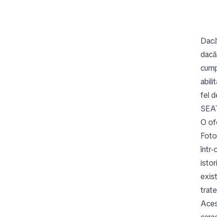
Dacă 
dacă 
cump
abil
fel 
SEAT
O of
Fotog
într
istor
exis
trat
Aces