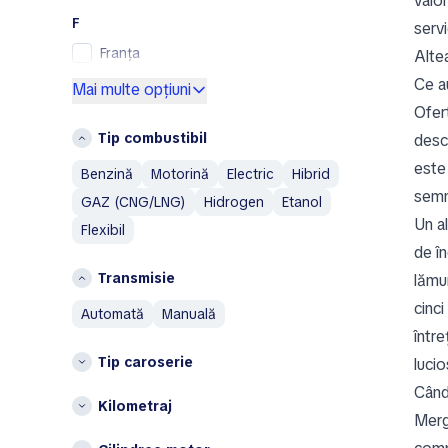
valo
SsangYong
F
serv
Subaru
Franța
Alte
Toyota
Ce a
G
Mai multe opțiuni
Volkswagen
Ofert
Germania
Volvo
Tip combustibil
desc
Grecia
A
este
Benzină
Motorină
Electric
Hibrid
I
Aixam
semn
GAZ (CNG/LNG)
Hidrogen
Etanol
Islanda
Alfa Romeo
Un al
Flexibil
Italia
AM General
de în
AMC
L
Transmisie
lămu
Aston Martin
Lituania
cinci
automată
manuală
Austin
P
într
Austin Healey
Tip caroserie
lucio
Polonia
Avatr
Când
S
Kilometraj
B
Merg
Spania
BAIC