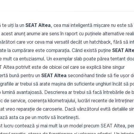
te uiți la un
SEAT Altea
, cea mai inteligentă mișcare nu este să 
acest anunț anume are sens în raport cu puținele alternative reali
ărători care vor ceva mai versatil decât un hatchback, fără să in
itate la cumpărare este comparația. Când există puține
SEAT Alt
de mult ca entuziasmul. Un exemplar slab poate părea tentant doa
 Altea potrivit este de obicei cel care se explică bine singur
ertă bună pentru un
SEAT Altea
second-hand tinde să fie ușor de
rafiile ar trebui să arate mașina din suficiente unghiuri încât să 
-o lumină avantajoasă. Descrierea ar trebui să facă întrebările de
ic de service, coerența kilometrajului, lucrări recente de întreține
tat vreo reparație de caroserie. Dacă vânzătorul evită detaliile s
ează asta ca pe un motiv să încetinești.
t lucru contează și mai mult la un model precum SEAT Altea, pen