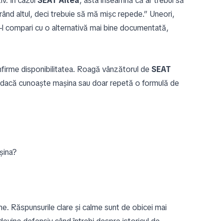
iv. În cazul
SEAT Altea
, asta înseamnă că ar trebui să
urând altul, deci trebuie să mă mișc repede.” Uneori,
să-l compari cu o alternativă mai bine documentată,
nfirme disponibilitatea. Roagă vânzătorul de
SEAT
zi dacă cunoaște mașina sau doar repetă o formulă de
șina?
ne. Răspunsurile clare și calme sunt de obicei mai