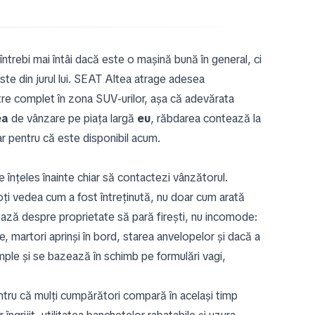
întrebi mai întâi dacă este o mașină bună în general, ci
ste din jurul lui. SEAT Altea atrage adesea
tre complet în zona SUV-urilor, așa că adevărata
ea
de vânzare pe piața largă
eu
, răbdarea contează la
r pentru că este disponibil acum.
 înțeles înainte chiar să contactezi vânzătorul.
poți vedea cum a fost întreținută, nu doar cum arată
 bază despre proprietate să pară firești, nu incomode:
re, martori aprinși în bord, starea anvelopelor și dacă a
imple și se bazează în schimb pe formulări vagi,
tru că mulți cumpărători compară în același timp