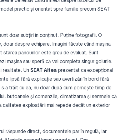
devine defensiv când întrebi despre istoricul de
n model practic și orientat spre familie precum SEAT
nt doar subțiri în conținut. Puține fotografii. O
e, doar despre echipare. Imagini făcute când mașina
t starea panourilor este greu de evaluat. Sunt
ezi mașina sau speră că vei completa singur golurile.
i realitate. Un
SEAT Altea
prezentat ca excepțional
ente lipsă fără explicație sau avertizări în bord fără
re s-a trăit cu ea, nu doar după cum pornește timp de
ului, butoanele și comenzile, climatizarea și semnele că
a calitatea exploatării mai repede decât un exterior
ul răspunde direct, documentele par în regulă, iar