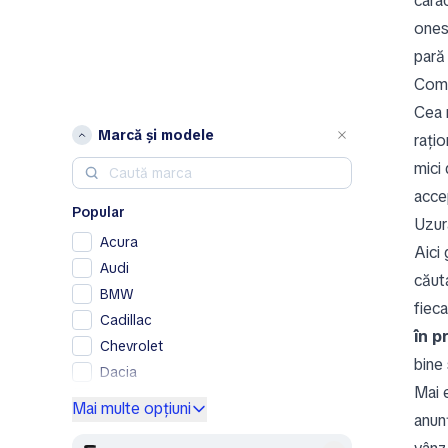
carac
ones
pară
Comp
Cea 
Marcă și modele
rați
mici 
accep
Popular
Uzura
Acura
Aici
Audi
căut
BMW
fieca
Cadillac
în p
Chevrolet
bine 
Dacia
Mai 
Ford
Mai multe opțiuni
anunț
Genesis