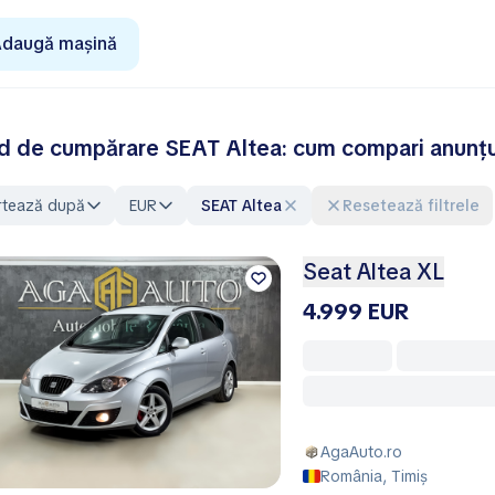
daugă mașină
d de cumpărare SEAT Altea: cum compari anunțuri
rtează după
EUR
SEAT Altea
Resetează filtrele
Seat Altea XL
4.999 EUR
AgaAuto.ro
România, Timiș