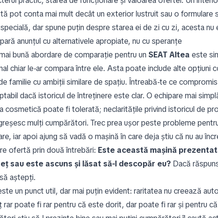
terul practic, starea de funcționare și valoarea ofertei. Un interior
tă pot conta mai mult decât un exterior lustruit sau o formulare 
 specială, dar spune puțin despre starea ei de zi cu zi, acesta nu
ară anunțul cu alternativele apropiate, nu cu speranțe
mai bună abordare de comparație pentru un
SEAT Altea
este sim
onal chiar le-ar compara între ele. Asta poate include alte opțiun
de familie cu ambiții similare de spațiu. Întreabă-te ce compromis
tabil dacă istoricul de întreținere este clar. O echipare mai simpl
 cosmetică poate fi tolerată; neclaritățile privind istoricul de pro
 greșesc mulți cumpărători. Trec prea ușor peste probleme pentru 
are, iar apoi ajung să vadă o mașină în care deja știu că nu au î
re ofertă prin două întrebări:
Este această mașină prezentat
reț sau este ascuns și lăsat să-l descopăr eu?
Dacă răspunsul
să aștepți.
este un punct util, dar mai puțin evident: raritatea nu creează au
 rar poate fi rar pentru că este dorit, dar poate fi rar și pentru c