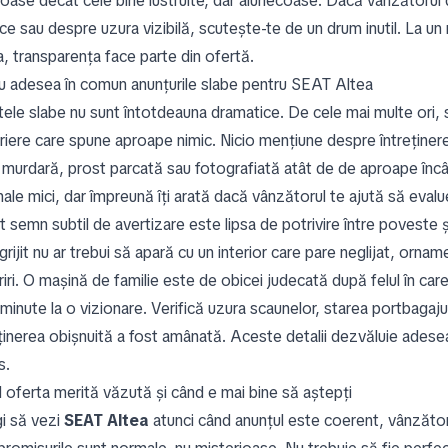
roase decât cele bine lustruite, dar alunecoase. Dacă vânzătorul 
ice sau despre uzura vizibilă, scutește-te de un drum inutil. La u
a, transparența face parte din ofertă.
u adesea în comun anunțurile slabe pentru SEAT Altea
ele slabe nu sunt întotdeauna dramatice. De cele mai multe ori, su
riere care spune aproape nimic. Nicio mențiune despre întreținer
 murdară, prost parcată sau fotografiată atât de de aproape încâ
ale mici, dar împreună îți arată dacă vânzătorul te ajută să evalu
t semn subtil de avertizare este lipsa de potrivire între poveste ș
grijit nu ar trebui să apară cu un interior care pare neglijat, ornam
riri. O mașină de familie este de obicei judecată după felul în ca
 minute la o vizionare. Verifică uzura scaunelor, starea portbagaj
eținerea obișnuită a fost amânată. Aceste detalii dezvăluie adese
s.
 oferta merită văzută și când e mai bine să aștepți
i să vezi
SEAT Altea
atunci când anunțul este coerent, vânzător