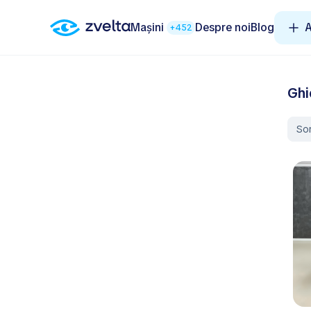
Mașini
Despre noi
Blog
A
+452
Ghi
So