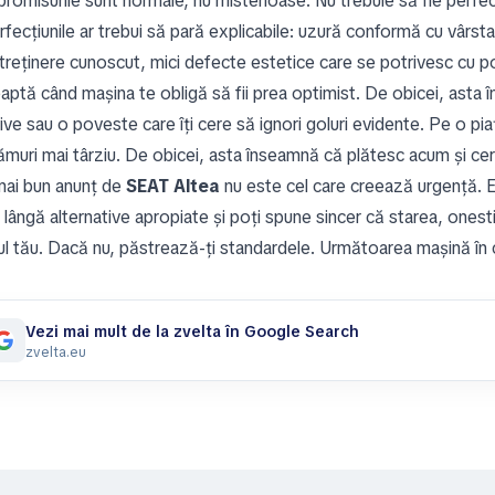
romisurile sunt normale, nu misterioase. Nu trebuie să fie perfec
fecțiunile ar trebui să pară explicabile: uzură conformă cu vârsta
treținere cunoscut, mici defecte estetice care se potrivesc cu poz
aptă când mașina te obligă să fii prea optimist. De obicei, asta î
ive sau o poveste care îți cere să ignori goluri evidente. Pe o pi
lămuri mai târziu. De obicei, asta înseamnă că plătesc acum și ce
mai bun anunț de
SEAT Altea
nu este cel care creează urgență. E
lângă alternative apropiate și poți spune sincer că starea, onest
ul tău. Dacă nu, păstrează-ți standardele. Următoarea mașină în c
Vezi mai mult de la zvelta în Google Search
zvelta.eu