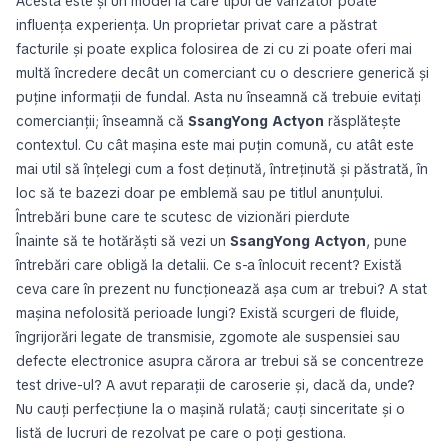
Acesta este și un model la care tipul de vânzător poate
influența experiența. Un proprietar privat care a păstrat
facturile și poate explica folosirea de zi cu zi poate oferi mai
multă încredere decât un comerciant cu o descriere generică și
puține informații de fundal. Asta nu înseamnă că trebuie evitați
comercianții; înseamnă că
SsangYong Actyon
răsplătește
contextul. Cu cât mașina este mai puțin comună, cu atât este
mai util să înțelegi cum a fost deținută, întreținută și păstrată, în
loc să te bazezi doar pe emblemă sau pe titlul anunțului.
Întrebări bune care te scutesc de vizionări pierdute
Înainte să te hotărăști să vezi un
SsangYong Actyon
, pune
întrebări care obligă la detalii. Ce s-a înlocuit recent? Există
ceva care în prezent nu funcționează așa cum ar trebui? A stat
mașina nefolosită perioade lungi? Există scurgeri de fluide,
îngrijorări legate de transmisie, zgomote ale suspensiei sau
defecte electronice asupra cărora ar trebui să se concentreze
test drive-ul? A avut reparații de caroserie și, dacă da, unde?
Nu cauți perfecțiune la o mașină rulată; cauți sinceritate și o
listă de lucruri de rezolvat pe care o poți gestiona.