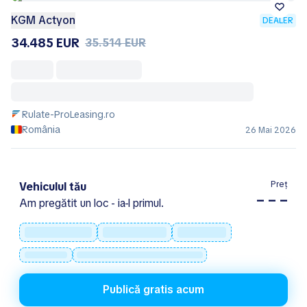
KGM Actyon
DEALER
34.485 EUR
35.514 EUR
Rulate-ProLeasing.ro
România
26 Mai 2026
Preț
Vehiculul tău
– – –
Am pregătit un loc - ia-l primul.
Publică gratis acum