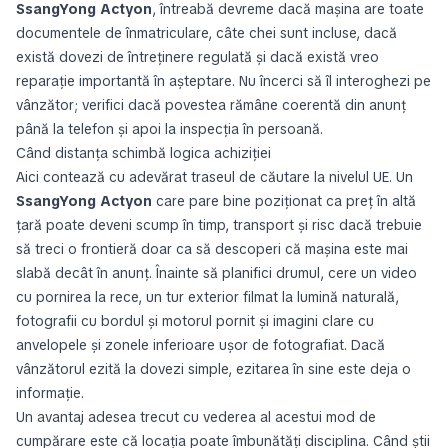
SsangYong Actyon
, întreabă devreme dacă mașina are toate
documentele de înmatriculare, câte chei sunt incluse, dacă
există dovezi de întreținere regulată și dacă există vreo
reparație importantă în așteptare. Nu încerci să îl interoghezi pe
vânzător; verifici dacă povestea rămâne coerentă din anunț
până la telefon și apoi la inspecția în persoană.
Când distanța schimbă logica achiziției
Aici contează cu adevărat traseul de căutare la nivelul UE. Un
SsangYong Actyon
care pare bine poziționat ca preț în altă
țară poate deveni scump în timp, transport și risc dacă trebuie
să treci o frontieră doar ca să descoperi că mașina este mai
slabă decât în anunț. Înainte să planifici drumul, cere un video
cu pornirea la rece, un tur exterior filmat la lumină naturală,
fotografii cu bordul și motorul pornit și imagini clare cu
anvelopele și zonele inferioare ușor de fotografiat. Dacă
vânzătorul ezită la dovezi simple, ezitarea în sine este deja o
informație.
Un avantaj adesea trecut cu vederea al acestui mod de
cumpărare este că locația poate îmbunătăți disciplina. Când știi