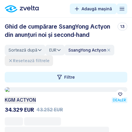
Adaugă mașină
Ghid de cumpărare SsangYong Actyon
13
din anunțuri noi și second-hand
Sortează după
EUR
SsangYong Actyon
Resetează filtrele
Filtre
KGM ACTYON
DEALER
34.329 EUR
43.252 EUR