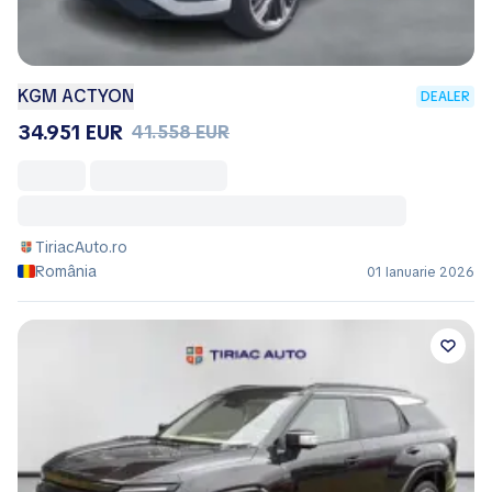
KGM ACTYON
DEALER
34.951 EUR
41.558 EUR
TiriacAuto.ro
România
01 Ianuarie 2026