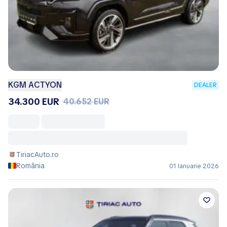
KGM ACTYON
DEALER
34.300 EUR
40.652 EUR
TiriacAuto.ro
România
01 Ianuarie 2026