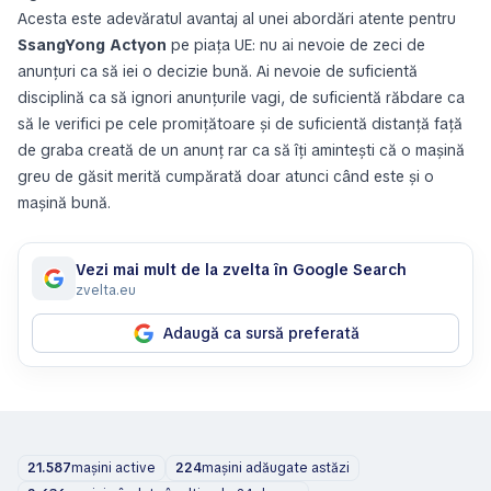
Acesta este adevăratul avantaj al unei abordări atente pentru
SsangYong Actyon
pe piața UE: nu ai nevoie de zeci de
anunțuri ca să iei o decizie bună. Ai nevoie de suficientă
disciplină ca să ignori anunțurile vagi, de suficientă răbdare ca
să le verifici pe cele promițătoare și de suficientă distanță față
de graba creată de un anunț rar ca să îți amintești că o mașină
greu de găsit merită cumpărată doar atunci când este și o
mașină bună.
Vezi mai mult de la zvelta în Google Search
zvelta.eu
Adaugă ca sursă preferată
21.587
mașini active
224
mașini adăugate astăzi