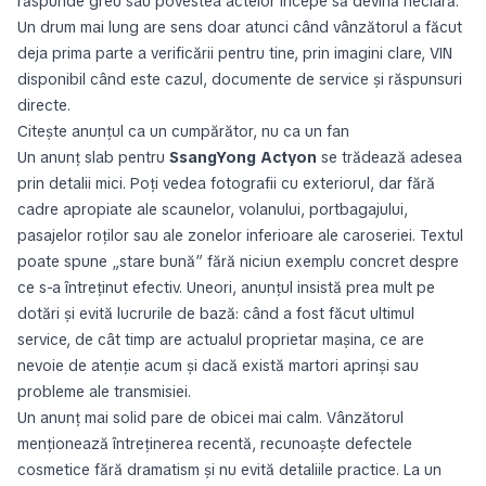
răspunde greu sau povestea actelor începe să devină neclară.
Un drum mai lung are sens doar atunci când vânzătorul a făcut
deja prima parte a verificării pentru tine, prin imagini clare, VIN
disponibil când este cazul, documente de service și răspunsuri
directe.
Citește anunțul ca un cumpărător, nu ca un fan
Un anunț slab pentru
SsangYong Actyon
se trădează adesea
prin detalii mici. Poți vedea fotografii cu exteriorul, dar fără
cadre apropiate ale scaunelor, volanului, portbagajului,
pasajelor roților sau ale zonelor inferioare ale caroseriei. Textul
poate spune „stare bună” fără niciun exemplu concret despre
ce s-a întreținut efectiv. Uneori, anunțul insistă prea mult pe
dotări și evită lucrurile de bază: când a fost făcut ultimul
service, de cât timp are actualul proprietar mașina, ce are
nevoie de atenție acum și dacă există martori aprinși sau
probleme ale transmisiei.
Un anunț mai solid pare de obicei mai calm. Vânzătorul
menționează întreținerea recentă, recunoaște defectele
cosmetice fără dramatism și nu evită detaliile practice. La un