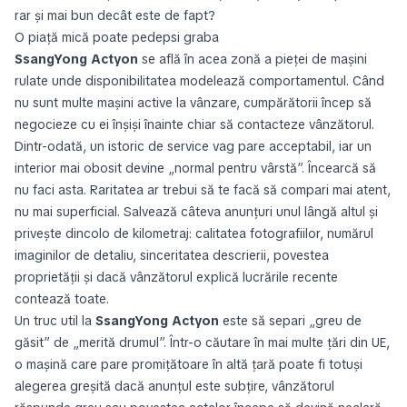
rar și mai bun decât este de fapt?
O piață mică poate pedepsi graba
SsangYong Actyon
se află în acea zonă a pieței de mașini
rulate unde disponibilitatea modelează comportamentul. Când
nu sunt multe mașini active la vânzare, cumpărătorii încep să
negocieze cu ei înșiși înainte chiar să contacteze vânzătorul.
Dintr-odată, un istoric de service vag pare acceptabil, iar un
interior mai obosit devine „normal pentru vârstă”. Încearcă să
nu faci asta. Raritatea ar trebui să te facă să compari mai atent,
nu mai superficial. Salvează câteva anunțuri unul lângă altul și
privește dincolo de kilometraj: calitatea fotografiilor, numărul
imaginilor de detaliu, sinceritatea descrierii, povestea
proprietății și dacă vânzătorul explică lucrările recente
contează toate.
Un truc util la
SsangYong Actyon
este să separi „greu de
găsit” de „merită drumul”. Într-o căutare în mai multe țări din UE,
o mașină care pare promițătoare în altă țară poate fi totuși
alegerea greșită dacă anunțul este subțire, vânzătorul