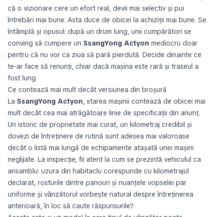
că o vizionare cere un efort real, devii mai selectiv și pui
întrebări mai bune. Asta duce de obicei la achiziții mai bune. Se
întâmplă și opusul: după un drum lung, unii cumpărători se
conving să cumpere un
SsangYong Actyon
mediocru doar
pentru că nu vor ca ziua să pară pierdută. Decide dinainte ce
te-ar face să renunți, chiar dacă mașina este rară și traseul a
fost lung.
Ce contează mai mult decât versiunea din broșură
La
SsangYong Actyon
, starea mașinii contează de obicei mai
mult decât cea mai atrăgătoare linie de specificații din anunț.
Un istoric de proprietate mai curat, un kilometraj credibil și
dovezi de întreținere de rutină sunt adesea mai valoroase
decât o listă mai lungă de echipamente atașată unei mașini
neglijate. La inspecție, fii atent la cum se prezintă vehiculul ca
ansamblu: uzura din habitaclu corespunde cu kilometrajul
declarat, rosturile dintre panouri și nuanțele vopselei par
uniforme și vânzătorul vorbește natural despre întreținerea
anterioară, în loc să caute răspunsurile?