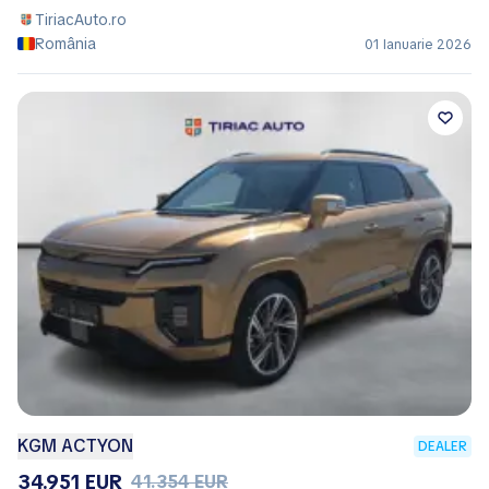
TiriacAuto.ro
România
01 Ianuarie 2026
KGM ACTYON
DEALER
34.951 EUR
41.354 EUR