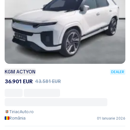
KGM ACTYON
DEALER
36.901 EUR
43.581 EUR
TiriacAuto.ro
România
01 Ianuarie 2026