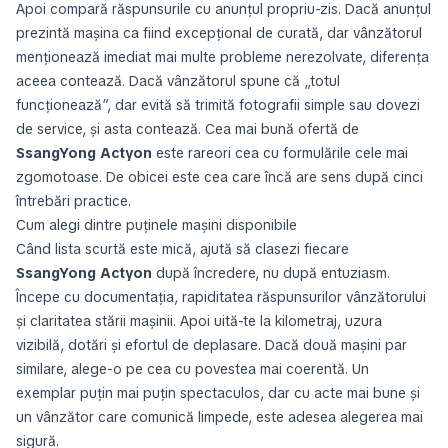
Apoi compară răspunsurile cu anunțul propriu-zis. Dacă anunțul
prezintă mașina ca fiind excepțional de curată, dar vânzătorul
menționează imediat mai multe probleme nerezolvate, diferența
aceea contează. Dacă vânzătorul spune că „totul
funcționează”, dar evită să trimită fotografii simple sau dovezi
de service, și asta contează. Cea mai bună ofertă de
SsangYong Actyon
este rareori cea cu formulările cele mai
zgomotoase. De obicei este cea care încă are sens după cinci
întrebări practice.
Cum alegi dintre puținele mașini disponibile
Când lista scurtă este mică, ajută să clasezi fiecare
SsangYong Actyon
după încredere, nu după entuziasm.
Începe cu documentația, rapiditatea răspunsurilor vânzătorului
și claritatea stării mașinii. Apoi uită-te la kilometraj, uzura
vizibilă, dotări și efortul de deplasare. Dacă două mașini par
similare, alege-o pe cea cu povestea mai coerentă. Un
exemplar puțin mai puțin spectaculos, dar cu acte mai bune și
un vânzător care comunică limpede, este adesea alegerea mai
sigură.