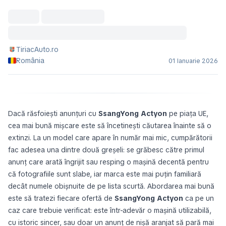
TiriacAuto.ro
România
01 Ianuarie 2026
Dacă răsfoiești anunțuri cu
SsangYong Actyon
pe piața UE,
cea mai bună mișcare este să încetinești căutarea înainte să o
extinzi. La un model care apare în număr mai mic, cumpărătorii
fac adesea una dintre două greșeli: se grăbesc către primul
anunț care arată îngrijit sau resping o mașină decentă pentru
că fotografiile sunt slabe, iar marca este mai puțin familiară
decât numele obișnuite de pe lista scurtă. Abordarea mai bună
este să tratezi fiecare ofertă de
SsangYong Actyon
ca pe un
caz care trebuie verificat: este într-adevăr o mașină utilizabilă,
cu istoric sincer, sau doar un anunț de nișă aranjat să pară mai