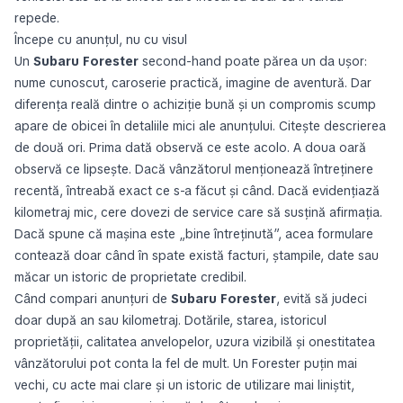
repede.
Începe cu anunțul, nu cu visul
Un
Subaru Forester
second-hand poate părea un da ușor:
nume cunoscut, caroserie practică, imagine de aventură. Dar
diferența reală dintre o achiziție bună și un compromis scump
apare de obicei în detaliile mici ale anunțului. Citește descrierea
de două ori. Prima dată observă ce este acolo. A doua oară
observă ce lipsește. Dacă vânzătorul menționează întreținere
recentă, întreabă exact ce s-a făcut și când. Dacă evidențiază
kilometraj mic, cere dovezi de service care să susțină afirmația.
Dacă spune că mașina este „bine întreținută”, acea formulare
contează doar când în spate există facturi, ștampile, date sau
măcar un istoric de proprietate credibil.
Când compari anunțuri de
Subaru Forester
, evită să judeci
doar după an sau kilometraj. Dotările, starea, istoricul
proprietății, calitatea anvelopelor, uzura vizibilă și onestitatea
vânzătorului pot conta la fel de mult. Un Forester puțin mai
vechi, cu acte mai clare și un istoric de utilizare mai liniștit,