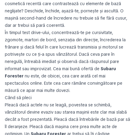
cosmetică recentă care contrastează cu elemente de bază
neglijate? Deschide, închide, așază-te, pornește și ascultă. O
mașină second-hand de încredere nu trebuie să fie fără cusur,
dar ar trebui să pară coerentă.
În timpul test drive-ului, concentrează-te pe cursivitate,
zgomote, martori de bord, senzația din direcție, încrederea la
frânare și dacă felul în care lucrează transmisia și motorul se
potrivește cu ce ți-a spus vânzătorul. Dacă ceva pare în
neregulă, întreabă imediat și observă dacă răspunsul pare
informat sau improvizat. Cea mai bună ofertă de
Subaru
Forester
nu este, de obicei, cea care arată cel mai
spectaculos online. Este cea care rămâne convingătoare pe
măsură ce apar mai multe dovezi.
Când să pleci
Pleacă dacă actele nu se leagă, povestea se schimbă,
vânzătorul devine evaziv sau starea mașinii este clar mai slabă
decât a fost prezentată. Pleacă dacă întrebările de bază par să
îl deranjeze. Pleacă dacă mașina cere prea multe acte de
optimism. Un
Subaru Forester
ar trebui să îți câștige