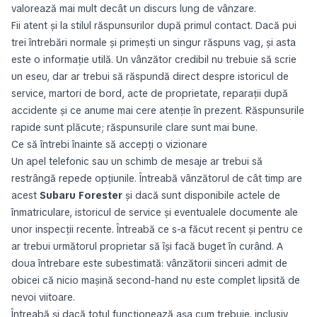
valorează mai mult decât un discurs lung de vânzare.
Fii atent și la stilul răspunsurilor după primul contact. Dacă pui
trei întrebări normale și primești un singur răspuns vag, și asta
este o informație utilă. Un vânzător credibil nu trebuie să scrie
un eseu, dar ar trebui să răspundă direct despre istoricul de
service, martori de bord, acte de proprietate, reparații după
accidente și ce anume mai cere atenție în prezent. Răspunsurile
rapide sunt plăcute; răspunsurile clare sunt mai bune.
Ce să întrebi înainte să accepți o vizionare
Un apel telefonic sau un schimb de mesaje ar trebui să
restrângă repede opțiunile. Întreabă vânzătorul de cât timp are
acest
Subaru Forester
și dacă sunt disponibile actele de
înmatriculare, istoricul de service și eventualele documente ale
unor inspecții recente. Întreabă ce s-a făcut recent și pentru ce
ar trebui următorul proprietar să își facă buget în curând. A
doua întrebare este subestimată: vânzătorii sinceri admit de
obicei că nicio mașină second-hand nu este complet lipsită de
nevoi viitoare.
Întreabă și dacă totul funcționează așa cum trebuie, inclusiv