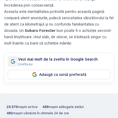
încrederea prin consecvență.
Aceasta este mentalitatea potrivită pentru această pagină:
compară atent anunțurile, judecă seriozitatea vânzătorului la fel
de atent ca kilometrajul și nu confunda familiaritatea cu
dovada. Un
Subaru Forester
bun poate fi o achiziție second-
hand liniștitoare. Unul slab, de obicei, se trădează singur cu
mult înainte ca banii să schimbe mâinile.
Vezi mai mult de la zvelta în Google Search
zvelta.eu
Adaugă ca sursă preferată
23.575
mașini active
433
mașini adăugate astăzi
482
mașini vândute în ultimele 24 de ore