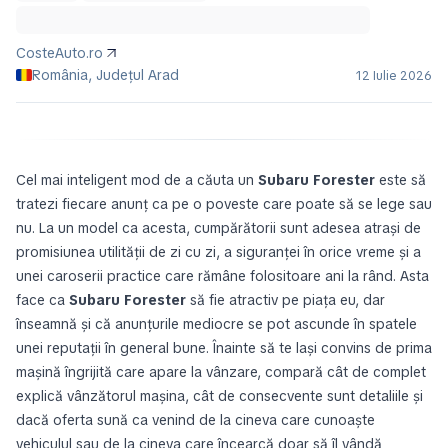
CosteAuto.ro
România, Județul Arad
12 Iulie 2026
Cel mai inteligent mod de a căuta un
Subaru Forester
este să
tratezi fiecare anunț ca pe o poveste care poate să se lege sau
nu. La un model ca acesta, cumpărătorii sunt adesea atrași de
promisiunea utilității de zi cu zi, a siguranței în orice vreme și a
unei caroserii practice care rămâne folositoare ani la rând. Asta
face ca
Subaru Forester
să fie atractiv pe piața eu, dar
înseamnă și că anunțurile mediocre se pot ascunde în spatele
unei reputații în general bune. Înainte să te lași convins de prima
mașină îngrijită care apare la vânzare, compară cât de complet
explică vânzătorul mașina, cât de consecvente sunt detaliile și
dacă oferta sună ca venind de la cineva care cunoaște
vehiculul sau de la cineva care încearcă doar să îl vândă