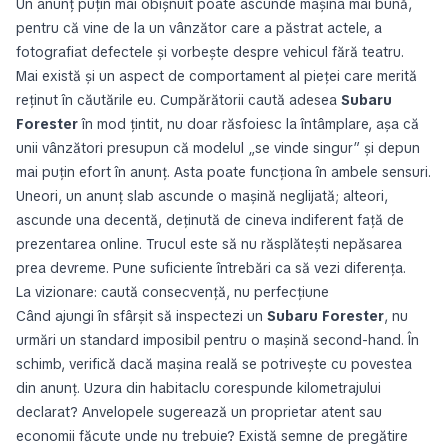
Un anunț puțin mai obișnuit poate ascunde mașina mai bună,
pentru că vine de la un vânzător care a păstrat actele, a
fotografiat defectele și vorbește despre vehicul fără teatru.
Mai există și un aspect de comportament al pieței care merită
reținut în căutările eu. Cumpărătorii caută adesea
Subaru
Forester
în mod țintit, nu doar răsfoiesc la întâmplare, așa că
unii vânzători presupun că modelul „se vinde singur” și depun
mai puțin efort în anunț. Asta poate funcționa în ambele sensuri.
Uneori, un anunț slab ascunde o mașină neglijată; alteori,
ascunde una decentă, deținută de cineva indiferent față de
prezentarea online. Trucul este să nu răsplătești nepăsarea
prea devreme. Pune suficiente întrebări ca să vezi diferența.
La vizionare: caută consecvență, nu perfecțiune
Când ajungi în sfârșit să inspectezi un
Subaru Forester
, nu
urmări un standard imposibil pentru o mașină second-hand. În
schimb, verifică dacă mașina reală se potrivește cu povestea
din anunț. Uzura din habitaclu corespunde kilometrajului
declarat? Anvelopele sugerează un proprietar atent sau
economii făcute unde nu trebuie? Există semne de pregătire