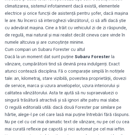
climatizarea, sistemul infotainment dacă există, elementele
electrice și orice funcții de asistență pentru șofer, dacă mașina
le are. Nu încerci să interoghezi vânzătorul, ci să afli dacă știe
cu adevărat mașina. Cine a trăit cu vehiculul zi de zi răspunde,
de regulă, mai natural și mai realist decât cineva care vinde în
numele altcuiva și are cunoștințe minime.
Cum compari un Subaru Forester cu altul
Dacă la un moment dat sunt puține
Subaru Forester
la
vânzare, cumpărătorii tind să devină prea indulgenți. Exact
atunci contează disciplina. Fă o comparație simplă în notițele
tale: an, kilometraj, stare vizibilă, povestea proprietății, dovezi
de service, marca și uzura anvelopelor, uzura interiorului și
calitatea vânzătorului. Asta te ajută să nu supraevaluezi o
singură trăsătură atractivă și să ignori alte patru mai slabe.
O regulă editorială utilă: dacă două Forester par similare pe
hârtie, alege-l pe cel care lasă mai puține întrebări fără răspuns.
Nu pe cel cu cel mai dramatic text de vânzare, nu pe cel cu cea
mai curată reflexie pe capotă și nici automat pe cel mai ieftin.