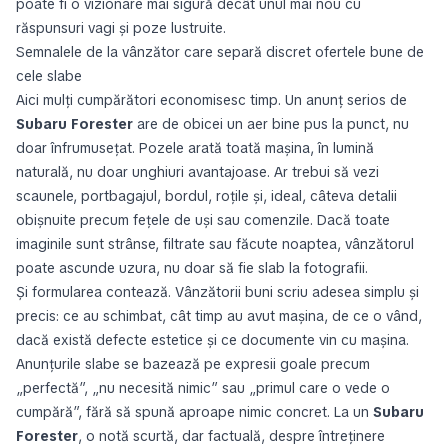
poate fi o vizionare mai sigură decât unul mai nou cu
răspunsuri vagi și poze lustruite.
Semnalele de la vânzător care separă discret ofertele bune de
cele slabe
Aici mulți cumpărători economisesc timp. Un anunț serios de
Subaru Forester
are de obicei un aer bine pus la punct, nu
doar înfrumusețat. Pozele arată toată mașina, în lumină
naturală, nu doar unghiuri avantajoase. Ar trebui să vezi
scaunele, portbagajul, bordul, roțile și, ideal, câteva detalii
obișnuite precum fețele de uși sau comenzile. Dacă toate
imaginile sunt strânse, filtrate sau făcute noaptea, vânzătorul
poate ascunde uzura, nu doar să fie slab la fotografii.
Și formularea contează. Vânzătorii buni scriu adesea simplu și
precis: ce au schimbat, cât timp au avut mașina, de ce o vând,
dacă există defecte estetice și ce documente vin cu mașina.
Anunțurile slabe se bazează pe expresii goale precum
„perfectă”, „nu necesită nimic” sau „primul care o vede o
cumpără”, fără să spună aproape nimic concret. La un
Subaru
Forester
, o notă scurtă, dar factuală, despre întreținere