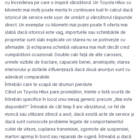
cu încrederea pe care o inspiră vânzătorul. Un Toyota Hilux cu
kilometri mai mulți poate merita în continuare luat în calcul dacă
istoricul de service este ușor de urmărit și vânzătorul răspunde
direct. Un exemplar cu kilometri mai puțini poate fi oferta mai
slabă dacă istoricul este vag, importurile sau schimbările de
proprietar sunt slab explicate ori starea nu se potrivește cu
afirmațiile. Și echiparea schimbă valoarea mai mult decât cred
cumpărătorii ocazionali. Double cab față de alte caroserii,
urmele vizibile de tractare, capacele benei, anvelopele, starea
interiorului și dotările influențează dacă două anunțuri sunt cu
adevărat comparabile.
Întrebări care te scapă de drumuri pierdute
Când un Toyota Hilux pare promițător, trimite o listă scurtă de
întrebări specifice în locul unui mesaj generic precum „Mai este
disponibil?”. Întreabă de cât timp îl are vânzătorul, ce fel de
muncă sau utilizare zilnică a avut, dacă există acte de service și
dacă sunt cunoscute probleme legate de comportamentul
cutiei de viteze, cuplarea transmisiei, zgomote ale suspensiei,
martori aprinși în bord sau reparații de rugină. Întreabă și dacă