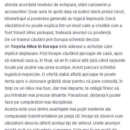
atenție acordată nivelului de echipare, stării caroseriei și
accesoriilor. Doar asta te ajută deja să judeci dacă prețul cerut,
kilometrajul și povestea generală au logică împreună. Dacă
vânzătorul nu poate explica într-un mod calm și credibil cum a
fost folosit zilnic pickupul, tratează anunțul cu prudență.
De ce traseul căutării prin Europa schimbă decizia
Un
Toyota Hilux în Europa
este adesea o achiziție care
implică deplasare. Poți începe căutând aproape de casă, apoi
să mărești raza și, în final, să iei în calcul altă țară când opțiunile
locale par puține sau prea scumpe. Acest parcurs schimbă
logistica inspecției. O ofertă slabă aflată aproape te poate
tenta spre o vizionare grăbită doar pentru că pare comodă, în
timp ce un Hilux mai bun, dar mai departe, te obligă firesc să
pui întrebări mai precise dinainte. Paradoxal, distanța îi poate
face pe cumpărători mai disciplinați.
Acesta este unul dintre avantajele mai puțin evidente ale
comparației transfrontaliere pe piața UE: începi să observi cum
vânzătorii descriu diferit același tip de vehicul. Unele anunțuri