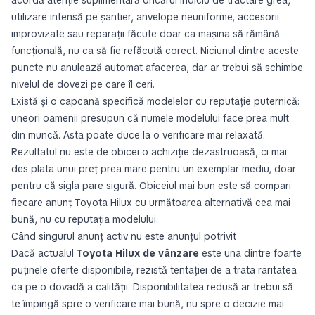
acordă atenție suplimentară oricărui indiciu de tractare grea,
utilizare intensă pe șantier, anvelope neuniforme, accesorii
improvizate sau reparații făcute doar ca mașina să rămână
funcțională, nu ca să fie refăcută corect. Niciunul dintre aceste
puncte nu anulează automat afacerea, dar ar trebui să schimbe
nivelul de dovezi pe care îl ceri.
Există și o capcană specifică modelelor cu reputație puternică:
uneori oamenii presupun că numele modelului face prea mult
din muncă. Asta poate duce la o verificare mai relaxată.
Rezultatul nu este de obicei o achiziție dezastruoasă, ci mai
des plata unui preț prea mare pentru un exemplar mediu, doar
pentru că sigla pare sigură. Obiceiul mai bun este să compari
fiecare anunț Toyota Hilux cu următoarea alternativă cea mai
bună, nu cu reputația modelului.
Când singurul anunț activ nu este anunțul potrivit
Dacă actualul
Toyota Hilux de vânzare
este una dintre foarte
puținele oferte disponibile, rezistă tentației de a trata raritatea
ca pe o dovadă a calității. Disponibilitatea redusă ar trebui să
te împingă spre o verificare mai bună, nu spre o decizie mai