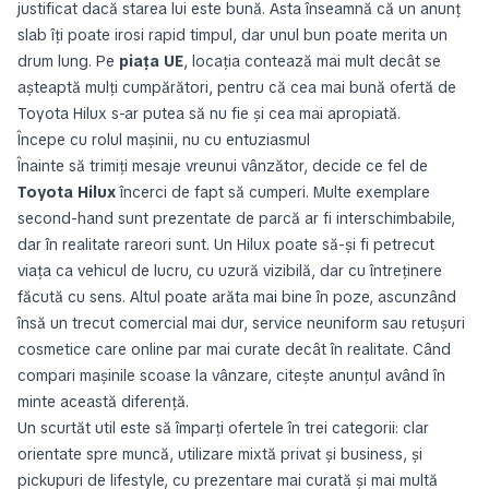
justificat dacă starea lui este bună. Asta înseamnă că un anunț
slab îți poate irosi rapid timpul, dar unul bun poate merita un
drum lung. Pe
piața UE
, locația contează mai mult decât se
așteaptă mulți cumpărători, pentru că cea mai bună ofertă de
Toyota Hilux s-ar putea să nu fie și cea mai apropiată.
Începe cu rolul mașinii, nu cu entuziasmul
Înainte să trimiți mesaje vreunui vânzător, decide ce fel de
Toyota Hilux
încerci de fapt să cumperi. Multe exemplare
second-hand sunt prezentate de parcă ar fi interschimbabile,
dar în realitate rareori sunt. Un Hilux poate să-și fi petrecut
viața ca vehicul de lucru, cu uzură vizibilă, dar cu întreținere
făcută cu sens. Altul poate arăta mai bine în poze, ascunzând
însă un trecut comercial mai dur, service neuniform sau retușuri
cosmetice care online par mai curate decât în realitate. Când
compari mașinile scoase la vânzare, citește anunțul având în
minte această diferență.
Un scurtăt util este să împarți ofertele în trei categorii: clar
orientate spre muncă, utilizare mixtă privat și business, și
pickupuri de lifestyle, cu prezentare mai curată și mai multă