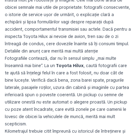
insistă mult pe robustețe și imagine. Cele mai bune arată de
obicei semnale mai utile de proprietate: fotografii consecvente,
o istorie de service ușor de urmărit, o explicație clară a
echipării și lipsa formulărilor vagi despre reparații după
accident, comportamentul transmisiei sau actele. Dacă pentru a
inspecta Toyota Hilux ai nevoie de avion, tren sau de o zi
întreagă de condus, cere dovezile înainte să îți consumi timpul.
Detaliile din anunț care merită mai multă atenție
Fotografiile contează, dar nu în sensul simplu „mai multe
înseamnă mai bine”. La un
Toyota Hilux
, caută fotografii care
te ajută să înțelegi felul în care a fost folosit, nu doar cât de
bine lucește. Verifică dacă bena, zona barei spate, pragurile
laterale, pasajele roților, uzura din cabină și imaginile cu partea
inferioară spun o poveste coerentă. Un pickup cu semne de
utilizare onestă nu este automat o alegere proastă. Un pickup
cu poze atent încadrate, care evită zonele pe care oamenii le
lovesc de obicei la vehiculele de muncă, merită mai mult
scepticism.
Kilometrajul trebuie citit împreună cu istoricul de întreținere și