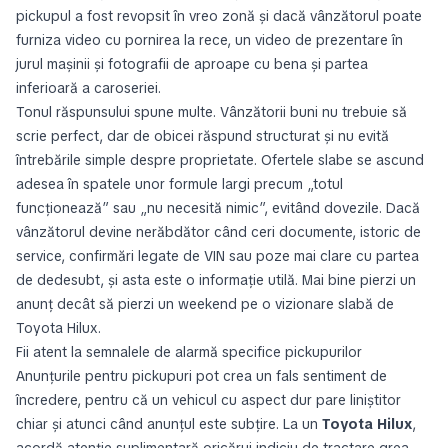
pickupul a fost revopsit în vreo zonă și dacă vânzătorul poate
furniza video cu pornirea la rece, un video de prezentare în
jurul mașinii și fotografii de aproape cu bena și partea
inferioară a caroseriei.
Tonul răspunsului spune multe. Vânzătorii buni nu trebuie să
scrie perfect, dar de obicei răspund structurat și nu evită
întrebările simple despre proprietate. Ofertele slabe se ascund
adesea în spatele unor formule largi precum „totul
funcționează” sau „nu necesită nimic”, evitând dovezile. Dacă
vânzătorul devine nerăbdător când ceri documente, istoric de
service, confirmări legate de VIN sau poze mai clare cu partea
de dedesubt, și asta este o informație utilă. Mai bine pierzi un
anunț decât să pierzi un weekend pe o vizionare slabă de
Toyota Hilux.
Fii atent la semnalele de alarmă specifice pickupurilor
Anunțurile pentru pickupuri pot crea un fals sentiment de
încredere, pentru că un vehicul cu aspect dur pare liniștitor
chiar și atunci când anunțul este subțire. La un
Toyota Hilux
,