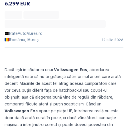
6.299 EUR
RateAutoMures.ro
România, Mureș
12 Iulie 2026
Dacă ești în căutarea unui
Volkswagen Eos
, abordarea
inteligentă este să nu te grăbești către primul anunț care arată
decent. Mașinile de acest fel atrag adesea cumpărători care
vor ceva puțin diferit față de hatchbackul sau coupé-ul
obișnuit, așa că alegerea bună vine de regulă din răbdare,
comparații făcute atent și puțin scepticism. Când un
Volkswagen Eos
apare pe piața UE, întrebarea reală nu este
doar dacă arată curat în poze, ci dacă vânzătorul cunoaște
mașina, a întreținut-o corect și poate dovedi povestea din