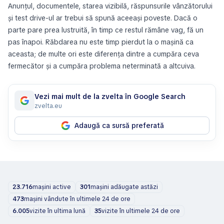
Anunțul, documentele, starea vizibilă, răspunsurile vânzătorului
și test drive-ul ar trebui să spună aceeași poveste. Dacă o
parte pare prea lustruită, în timp ce restul rămâne vag, fă un
pas înapoi. Răbdarea nu este timp pierdut la o mașină ca
aceasta; de multe ori este diferența dintre a cumpăra ceva
fermecător și a cumpăra problema neterminată a altcuiva.
Vezi mai mult de la zvelta în Google Search
zvelta.eu
Adaugă ca sursă preferată
23.716
mașini active
301
mașini adăugate astăzi
473
mașini vândute în ultimele 24 de ore
6.005
vizite în ultima lună
35
vizite în ultimele 24 de ore