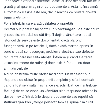
unor poze exterioare spectaculoase, al unor descrieri făcute în
grabă și al lipsei imaginilor cu documentele. Asta nu înseamnă
automat că mașina este rea, dar înseamnă că povara dovezii
trece la vânzător.
Pune întrebări care arată calitatea proprietății
Cel mai bun prim mesaj pentru un
Volkswagen Eos
este scurt
și specific. Întreabă de cât timp îl deține vânzătorul, dacă
istoricul de service este documentat, dacă plafonul
funcționează lin pe tot ciclul, dacă există martori aprinși în
bord și dacă sunt scurgeri, probleme electrice sau defecte
recurente care necesită atenție. Întreabă și când s-a făcut
ultima întreținere de rutină și dacă există facturi, nu doar
afirmații verbale.
Aici se destramă multe oferte mediocre. Un vânzător bun
răspunde de obicei în propoziții complete și oferă context:
când a fost servisată mașina, ce s-a schimbat, ce mai trebuie
făcut și de ce se vinde. Un vânzător slab răspunde adesea în
doi peri, evită întrebările despre documente sau repetă că
Volkswagen Eos
„merge perfect” fără să spună nimic util.