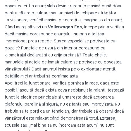
povestea ei. Un anunț slab devine rareori o mașină bună doar
pentru că are o culoare sau un nivel de echipare atrăgător.
La vizionare, verifică mașina pe care ți-ai imaginat-o din anunț
Când mergi să vezi un
Volkswagen Eos
, începe prin a verifica
dacă mașina corespunde anunțului, nu prin a te lăsa
impresionat prea repede. Starea vopselei se potrivește cu
pozele? Punctele de uzură din interior corespund cu
kilometrajul declarat și cu grija pretinsă? Toate cheile,
manualele și actele de înmatriculare se potrivesc cu povestea
vânzătorului? Dacă anunțul insista pe o exploatare atentă,
detaliile mici ar trebui să confirme asta.
Apoi treci la funcționare. Verifică pornirea la rece, dacă este
posibil, ascultă dacă există ceva neobișnuit la ralanti, testează
funcțiile electrice principale și urmărește dacă acționarea
plafonului pare lină și sigură, nu ezitantă sau improvizată. Nu
trebuie să te porți ca un tehnician, dar trebuie să observi dacă
vânzătorul este relaxat când demonstrează totul. Ezitarea,
scuzele sau „mai bine să nu încercăm asta acum” nu sunt