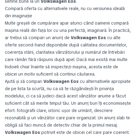
semne bune la un
Volkswagen Eos
.
Compară oferta cu alternativele reale, nu cu versiunea ideală
din imaginație
Multe greșeli de cumpărare apar atunci când oamenii compară
mașina reală din fața lor cu una perfectă, imaginară. În practică,
ar trebui să compari un anunț de
Volkswagen Eos
cu alte
oferte second-hand disponibile după calitatea documentelor,
coerența stării, claritatea vânzătorului și numărul de întrebări
care rămân fără răspuns după apel. Dacă mai există mai multe
îndoieli chiar înainte să inspectezi mașina, acesta este de
obicei un motiv suficient să continui căutarea.
Ajută și să compari
Volkswagen Eos
cu alternativele apropiate
de pe lista ta scurtă, nu ca să te răzgândești în privința
modelului, ci ca să judeci dacă acest vânzător anume a făcut
suficient cât să merite timpul tău. Un anunț bun îți economisește
efort: fotografii clare, istoric ușor de urmărit, descriere
rezonabilă și un vânzător care pare organizat. Un anunț slab te
obligă să faci muncă de detectiv chiar de la primul mesaj.
Volkswagen Eos
potrivit este de obicei cel care pare coerent.