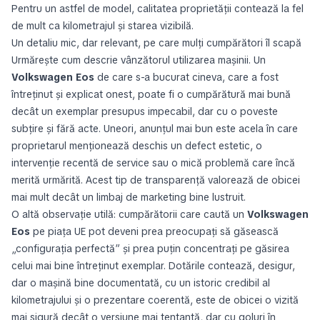
Pentru un astfel de model, calitatea proprietății contează la fel
de mult ca kilometrajul și starea vizibilă.
Un detaliu mic, dar relevant, pe care mulți cumpărători îl scapă
Urmărește cum descrie vânzătorul utilizarea mașinii. Un
Volkswagen Eos
de care s-a bucurat cineva, care a fost
întreținut și explicat onest, poate fi o cumpărătură mai bună
decât un exemplar presupus impecabil, dar cu o poveste
subțire și fără acte. Uneori, anunțul mai bun este acela în care
proprietarul menționează deschis un defect estetic, o
intervenție recentă de service sau o mică problemă care încă
merită urmărită. Acest tip de transparență valorează de obicei
mai mult decât un limbaj de marketing bine lustruit.
O altă observație utilă: cumpărătorii care caută un
Volkswagen
Eos
pe piața UE pot deveni prea preocupați să găsească
„configurația perfectă” și prea puțin concentrați pe găsirea
celui mai bine întreținut exemplar. Dotările contează, desigur,
dar o mașină bine documentată, cu un istoric credibil al
kilometrajului și o prezentare coerentă, este de obicei o vizită
mai sigură decât o versiune mai tentantă, dar cu goluri în