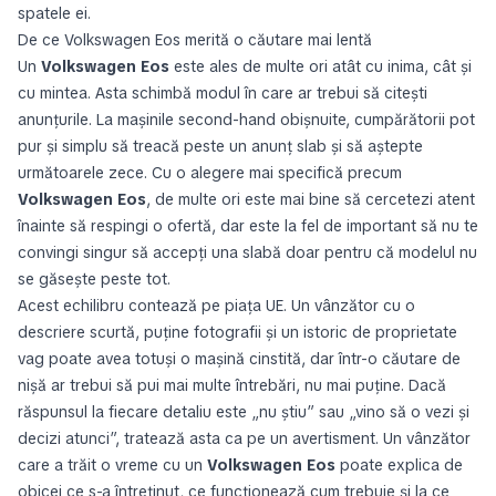
spatele ei.
De ce Volkswagen Eos merită o căutare mai lentă
Un
Volkswagen Eos
este ales de multe ori atât cu inima, cât și
cu mintea. Asta schimbă modul în care ar trebui să citești
anunțurile. La mașinile second-hand obișnuite, cumpărătorii pot
pur și simplu să treacă peste un anunț slab și să aștepte
următoarele zece. Cu o alegere mai specifică precum
Volkswagen Eos
, de multe ori este mai bine să cercetezi atent
înainte să respingi o ofertă, dar este la fel de important să nu te
convingi singur să accepți una slabă doar pentru că modelul nu
se găsește peste tot.
Acest echilibru contează pe piața UE. Un vânzător cu o
descriere scurtă, puține fotografii și un istoric de proprietate
vag poate avea totuși o mașină cinstită, dar într-o căutare de
nișă ar trebui să pui mai multe întrebări, nu mai puține. Dacă
răspunsul la fiecare detaliu este „nu știu” sau „vino să o vezi și
decizi atunci”, tratează asta ca pe un avertisment. Un vânzător
care a trăit o vreme cu un
Volkswagen Eos
poate explica de
obicei ce s-a întreținut, ce funcționează cum trebuie și la ce