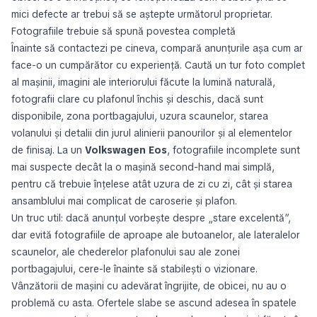
mici defecte ar trebui să se aștepte următorul proprietar.
Fotografiile trebuie să spună povestea completă
Înainte să contactezi pe cineva, compară anunțurile așa cum ar
face-o un cumpărător cu experiență. Caută un tur foto complet
al mașinii, imagini ale interiorului făcute la lumină naturală,
fotografii clare cu plafonul închis și deschis, dacă sunt
disponibile, zona portbagajului, uzura scaunelor, starea
volanului și detalii din jurul alinierii panourilor și al elementelor
de finisaj. La un
Volkswagen Eos
, fotografiile incomplete sunt
mai suspecte decât la o mașină second-hand mai simplă,
pentru că trebuie înțelese atât uzura de zi cu zi, cât și starea
ansamblului mai complicat de caroserie și plafon.
Un truc util: dacă anunțul vorbește despre „stare excelentă”,
dar evită fotografiile de aproape ale butoanelor, ale lateralelor
scaunelor, ale chederelor plafonului sau ale zonei
portbagajului, cere-le înainte să stabilești o vizionare.
Vânzătorii de mașini cu adevărat îngrijite, de obicei, nu au o
problemă cu asta. Ofertele slabe se ascund adesea în spatele