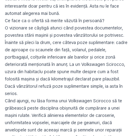
interesante doar pentru că ies în evidență. Asta nu le face
automat alegerea mai bună.
Ce face ca o ofertă să merite văzută în persoană?
O vizionare se câștigă atunci când povestea documentelor,
povestea stării mașinii și povestea vânzătorului se potrivesc.
Înainte să pleci la drum, cere câteva poze suplimentare: cadre
de aproape cu scaunele din față, volanul, pedalele,
portbagajul, colțurile inferioare ale barelor și orice zonă
deteriorată menționată în anunț. La un Volkswagen Scirocco,
uzura din habitaclu poate spune multe despre cum a fost
folosită mașina și dacă kilometrajul declarat pare plauzibil.
Dacă vânzătorul refuză poze suplimentare simple, ia asta în
serios.
Când ajungi, nu lăsa forma unui Volkswagen Scirocco să te
grăbească peste disciplina obișnuită de cumpărare a unei
mașini rulate. Verifică alinierea elementelor de caroserie,
uniformitatea vopselei, marcajele de pe geamuri, dacă
anvelopele sunt de aceeași marcă și semnele unor reparații