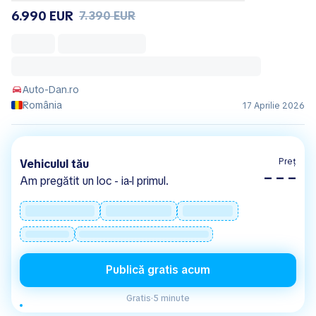
6.990 EUR
7.390 EUR
Auto-Dan.ro
România
17 Aprilie 2026
Preț
Vehiculul tău
– – –
Am pregătit un loc - ia-l primul.
Publică gratis acum
Gratis
·
5 minute