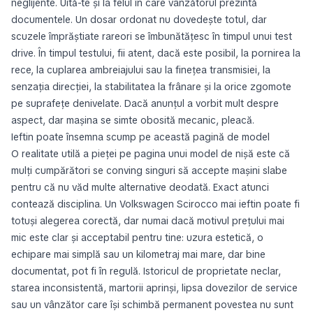
neglijente. Uită-te și la felul în care vânzătorul prezintă
documentele. Un dosar ordonat nu dovedește totul, dar
scuzele împrăștiate rareori se îmbunătățesc în timpul unui test
drive. În timpul testului, fii atent, dacă este posibil, la pornirea la
rece, la cuplarea ambreiajului sau la finețea transmisiei, la
senzația direcției, la stabilitatea la frânare și la orice zgomote
pe suprafețe denivelate. Dacă anunțul a vorbit mult despre
aspect, dar mașina se simte obosită mecanic, pleacă.
Ieftin poate însemna scump pe această pagină de model
O realitate utilă a pieței pe pagina unui model de nișă este că
mulți cumpărători se conving singuri să accepte mașini slabe
pentru că nu văd multe alternative deodată. Exact atunci
contează disciplina. Un Volkswagen Scirocco mai ieftin poate fi
totuși alegerea corectă, dar numai dacă motivul prețului mai
mic este clar și acceptabil pentru tine: uzura estetică, o
echipare mai simplă sau un kilometraj mai mare, dar bine
documentat, pot fi în regulă. Istoricul de proprietate neclar,
starea inconsistentă, martorii aprinși, lipsa dovezilor de service
sau un vânzător care își schimbă permanent povestea nu sunt