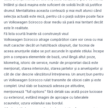
întâlnit și dacă mașina este suficient de solidă încât să justifice
drumul. Mentalitatea aceasta contează și mai mult atunci când
selecția actuală este mică, pentru că o piață subțire poate face
un Volkswagen Scirocco doar mediu să pară mai tentant decât
este în realitate.
Fă lista scurtă înainte să construiești visul
Volkswagen Scirocco atrage cumpărători care vor ceva cu mai
mult caracter decât un hatchback obișnuit, dar tocmai de
aceea anunțurile slabe se pot ascunde în spatele stilului. Începe
prin a compara elementele de bază, unul lângă altul: poze,
kilometraj, istoric de service, număr de proprietari dacă este
menționat, starea interiorului, starea jantelor și a anvelopelor și
cât de clar descrie vânzătorul întreținerea. Un anunț bun pentru
un Volkswagen Scirocco rulat transmite de obicei calm și este
complet. Unul slab se bazează adesea pe atitudine,
menționează "full options" fără detalii sau arată poze lucioase
cu exteriorul, evitând imagini de aproape cu lateralele
scaunelor, uzura volanului sau bordul.