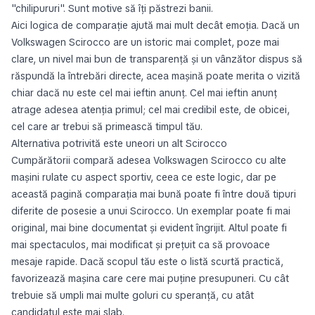
"chilipururi". Sunt motive să îți păstrezi banii.
Aici logica de comparație ajută mai mult decât emoția. Dacă un
Volkswagen Scirocco are un istoric mai complet, poze mai
clare, un nivel mai bun de transparență și un vânzător dispus să
răspundă la întrebări directe, acea mașină poate merita o vizită
chiar dacă nu este cel mai ieftin anunț. Cel mai ieftin anunț
atrage adesea atenția primul; cel mai credibil este, de obicei,
cel care ar trebui să primească timpul tău.
Alternativa potrivită este uneori un alt Scirocco
Cumpărătorii compară adesea Volkswagen Scirocco cu alte
mașini rulate cu aspect sportiv, ceea ce este logic, dar pe
această pagină comparația mai bună poate fi între două tipuri
diferite de posesie a unui Scirocco. Un exemplar poate fi mai
original, mai bine documentat și evident îngrijit. Altul poate fi
mai spectaculos, mai modificat și prețuit ca să provoace
mesaje rapide. Dacă scopul tău este o listă scurtă practică,
favorizează mașina care cere mai puține presupuneri. Cu cât
trebuie să umpli mai multe goluri cu speranță, cu atât
candidatul este mai slab.