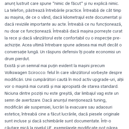
anunț lustruit care spune "nimic de făcut" și nu explică nimic.
La telefon, păstrează întrebările practice. Întreabă de cât timp
au mașina, de ce o vând, dacă kilometrajul este documentat și
dacă reviziile importante au acte. Întreabă ce nu funcționează,
nu doar ce funcționează. Întreabă dacă mașina pornește curat
la rece și dacă vânzătorul este confortabil cu o inspecție pre-
achiziție. Acea ultimă întrebare spune adesea mai mult decât o
conversație lungă. Un răspuns defensiv îți poate economisi un
drum pierdut.
Există și un semnal mai puțin evident la mașini precum
Volkswagen Scirocco: felul în care vânzătorul vorbește despre
modificări. Unii cumpărători caută în mod activ upgrade-uri, alții
vor o mașină mai curată și mai apropiată de starea standard.
Niciuna dintre poziții nu este greșită, dar limbajul vag este un
semn de avertizare. Dacă anunțul menționează tuning,
modificări ale suspensiei, lucrări la evacuare sau adaosuri
estetice, întreabă cine a făcut lucrările, dacă piesele originale
sunt incluse și dacă schimbările sunt documentate. Într-o
căutare mică la nivelul UE, exemplarele modificate pot părea