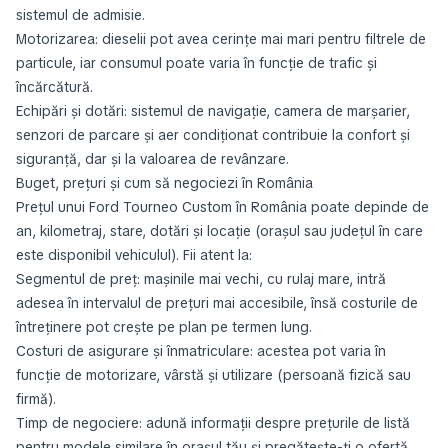
sistemul de admisie.
Motorizarea: dieselii pot avea cerințe mai mari pentru filtrele de
particule, iar consumul poate varia în funcție de trafic și
încărcătură.
Echipări și dotări: sistemul de navigație, camera de marșarier,
senzori de parcare și aer condiționat contribuie la confort și
siguranță, dar și la valoarea de revânzare.
Buget, prețuri și cum să negociezi în România
Prețul unui Ford Tourneo Custom în România poate depinde de
an, kilometraj, stare, dotări și locație (orașul sau județul în care
este disponibil vehiculul). Fii atent la:
Segmentul de preț: mașinile mai vechi, cu rulaj mare, intră
adesea în intervalul de prețuri mai accesibile, însă costurile de
întreținere pot crește pe plan pe termen lung.
Costuri de asigurare și înmatriculare: acestea pot varia în
funcție de motorizare, vârstă și utilizare (persoană fizică sau
firmă).
Timp de negociere: adună informații despre prețurile de listă
pentru modele similare în orașul tău și pregătește-ți o ofertă