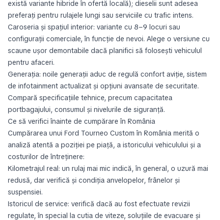
există variante hibride în ofertă locală); dieselii sunt adesea
preferați pentru rulajele lungi sau serviciile cu trafic intens.
Caroseria și spațiul interior: variante cu 8–9 locuri sau
configurații comerciale, în funcție de nevoi. Alege o versiune cu
scaune ușor demontabile dacă planifici să folosești vehiculul
pentru afaceri.
Generația: noile generații aduc de regulă confort aviție, sistem
de infotainment actualizat și opțiuni avansate de securitate.
Compară specificațiile tehnice, precum capacitatea
portbagajului, consumul și nivelurile de siguranță.
Ce să verifici înainte de cumpărare în România
Cumpărarea unui Ford Tourneo Custom în România merită o
analiză atentă a poziției pe piață, a istoricului vehiculului și a
costurilor de întreținere:
Kilometrajul real: un rulaj mai mic indică, în general, o uzură mai
redusă, dar verifică și condiția anvelopelor, frânelor și
suspensiei.
Istoricul de service: verifică dacă au fost efectuate revizii
regulate, în special la cutia de viteze, soluțiile de evacuare și