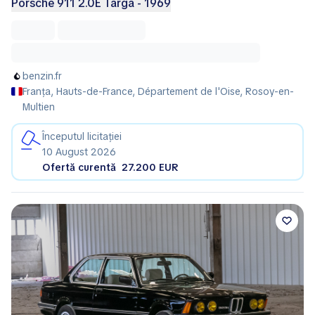
Porsche 911 2.0E Targa - 1969
benzin.fr
Franța, Hauts-de-France, Département de l'Oise, Rosoy-en-
Multien
Începutul licitației
10 August 2026
Ofertă curentă
27.200 EUR