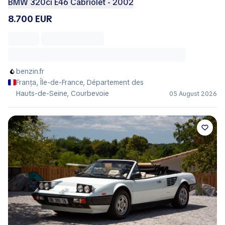
BMW 320ci E46 Cabriolet - 2002
8.700 EUR
benzin.fr
Franța, Île-de-France, Département des
Hauts-de-Seine, Courbevoie
05 August 2026