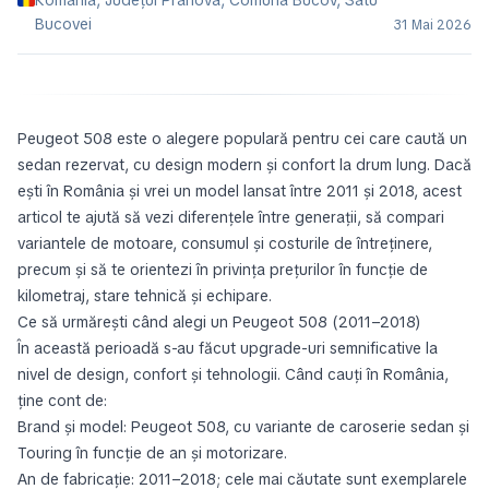
România, Județul Prahova, Comuna Bucov, Satu
Bucovei
31 Mai 2026
Peugeot 508 este o alegere populară pentru cei care caută un
sedan rezervat, cu design modern și confort la drum lung. Dacă
ești în România și vrei un model lansat între 2011 și 2018, acest
articol te ajută să vezi diferențele între generații, să compari
variantele de motoare, consumul și costurile de întreținere,
precum și să te orientezi în privința prețurilor în funcție de
kilometraj, stare tehnică și echipare.
Ce să urmărești când alegi un Peugeot 508 (2011–2018)
În această perioadă s-au făcut upgrade-uri semnificative la
nivel de design, confort și tehnologii. Când cauți în România,
ține cont de:
Brand și model: Peugeot 508, cu variante de caroserie sedan și
Touring în funcție de an și motorizare.
An de fabricație: 2011–2018; cele mai căutate sunt exemplarele