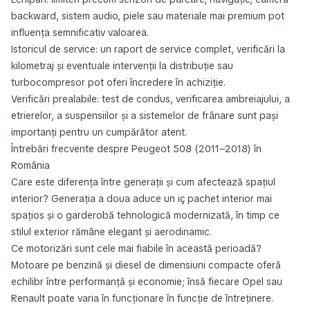
backward, sistem audio, piele sau materiale mai premium pot
influența semnificativ valoarea.
Istoricul de service: un raport de service complet, verificări la
kilometraj și eventuale intervenții la distribuție sau
turbocompresor pot oferi încredere în achiziție.
Verificări prealabile: test de condus, verificarea ambreiajului, a
etrierelor, a suspensiilor și a sistemelor de frânare sunt pași
importanți pentru un cumpărător atent.
Întrebări frecvente despre Peugeot 508 (2011–2018) în
România
Care este diferența între generații și cum afectează spațiul
interior? Generația a doua aduce un iç pachet interior mai
spațios și o garderobă tehnologică modernizată, în timp ce
stilul exterior rămâne elegant și aerodinamic.
Ce motorizări sunt cele mai fiabile în această perioadă?
Motoare pe benzină și diesel de dimensiuni compacte oferă
echilibr între performanță și economie; însă fiecare Opel sau
Renault poate varia în funcționare în funcție de întreținere.