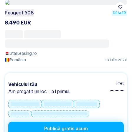
Peugeot 508
DEALER
8.490 EUR
StarLeasing.ro
România
13 Iulie 2026
Preț
Vehiculul tău
– – –
Am pregătit un loc - ia-l primul.
Publică gratis acum