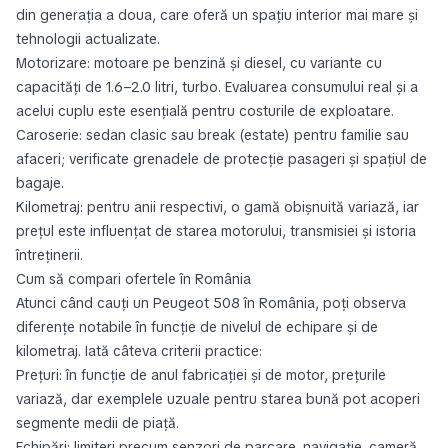
din generația a doua, care oferă un spațiu interior mai mare și
tehnologii actualizate.
Motorizare: motoare pe benzină și diesel, cu variante cu
capacități de 1.6–2.0 litri, turbo. Evaluarea consumului real și a
acelui cuplu este esențială pentru costurile de exploatare.
Caroserie: sedan clasic sau break (estate) pentru familie sau
afaceri; verificate grenadele de protecție pasageri și spațiul de
bagaje.
Kilometraj: pentru anii respectivi, o gamă obișnuită variază, iar
prețul este influențat de starea motorului, transmisiei și istoria
întreținerii.
Cum să compari ofertele în România
Atunci când cauți un Peugeot 508 în România, poți observa
diferențe notabile în funcție de nivelul de echipare și de
kilometraj. Iată câteva criterii practice:
Prețuri: în funcție de anul fabricației și de motor, prețurile
variază, dar exemplele uzuale pentru starea bună pot acoperi
segmente medii de piață.
Echipări: limiteri precum senzori de parcare, navigație, cameră