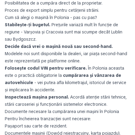
Posibilitatea de a cumpăra direct de la proprietar.
Proces de export simplu pentru cetăţenii străini.
Cum să alegi o maşină în Polonia - pas cu pas?
Stabileşte-ţi bugetul.
Preţurile variază mult în funcţie de
regiune - Varşovia şi Cracovia sunt mai scumpe decât Lublin
sau Bydgoszcz.
Decide dacă vrei o maşină nouă sau second-hand.
Modelele noi sunt disponibile la dealeri, iar piaţa second-hand
este reprezentată pe platforme online.
Foloseşte codul VIN pentru verificare.
În Polonia aceasta
este o practică obligatorie la
cumpărarea şi vânzarea de
autovehicule
- vei putea afla kilometrajul, istoricul de service
şi implicarea în accidente.
Inspectează maşina personal.
Acordă atenţie stării tehnice,
stării caroseriei şi funcţionării sistemelor electronice.
Documente necesare la cumpărarea unei maşini în Polonia
Pentru încheierea tranzacţiei sunt necesare:
Paşaport sau carte de rezident.
Documentele maşinii (Dowód rejestracyjny, karta pojazdu).