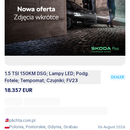
1.5 TSI 150KM DSG; Lampy LED; Podg.
DEALER
Fotele; Tempomat; Czujniki; FV23
18.357 EUR
plichta.com.pl
Polonia, Pomorskie, Gdynia, Grabau
06 August 2026