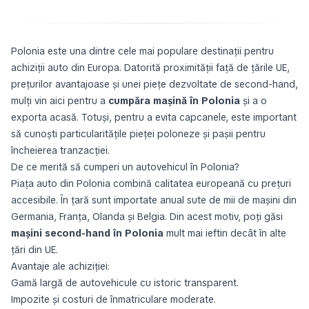
Polonia este una dintre cele mai populare destinaţii pentru
achiziţii auto din Europa. Datorită proximităţii faţă de ţările UE,
preţurilor avantajoase şi unei pieţe dezvoltate de second-hand,
mulţi vin aici pentru a
cumpăra maşină în Polonia
şi a o
exporta acasă. Totuşi, pentru a evita capcanele, este important
să cunoşti particularităţile pieţei poloneze şi paşii pentru
încheierea tranzacţiei.
De ce merită să cumperi un autovehicul în Polonia?
Piaţa auto din Polonia combină calitatea europeană cu preţuri
accesibile. În ţară sunt importate anual sute de mii de maşini din
Germania, Franţa, Olanda şi Belgia. Din acest motiv, poţi găsi
maşini second-hand în Polonia
mult mai ieftin decât în alte
ţări din UE.
Avantaje ale achiziţiei:
Gamă largă de autovehicule cu istoric transparent.
Impozite şi costuri de înmatriculare moderate.