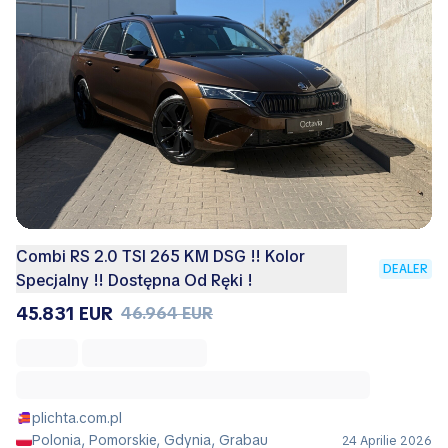
Combi RS 2.0 TSI 265 KM DSG !! Kolor
DEALER
Specjalny !! Dostępna Od Ręki !
45.831 EUR
46.964 EUR
plichta.com.pl
Polonia, Pomorskie, Gdynia, Grabau
24 Aprilie 2026