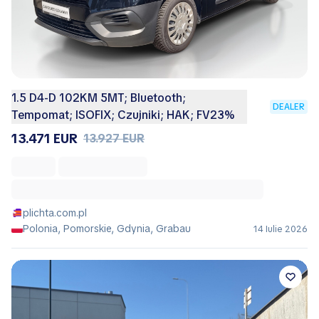
1.5 D4-D 102KM 5MT; Bluetooth;
DEALER
Tempomat; ISOFIX; Czujniki; HAK; FV23%
13.471 EUR
13.927 EUR
plichta.com.pl
Polonia, Pomorskie, Gdynia, Grabau
14 Iulie 2026