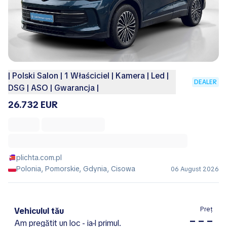
| Polski Salon | 1 Właściciel | Kamera | Led |
DEALER
DSG | ASO | Gwarancja |
26.732 EUR
plichta.com.pl
Polonia, Pomorskie, Gdynia, Cisowa
06 August 2026
Preț
Vehiculul tău
– – –
Am pregătit un loc - ia-l primul.