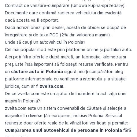
Contract de vânzare-cumpărare (Umowa kupna-sprzedaży).
Documente care confirmă radierea vehiculului din evidenţă
dacă acesta va fi exportat.
Dacă achiziţionezi prin dealer, acesta de obicei se ocupă de
înregistrare şi de taxa PCC (2% din valoarea maşinii).
Unde să cauţi un autovehicul în Polonia?
Cel mai popular mod este prin platforme online şi portaluri auto.
Aici poţi filtra ofertele după marcă, an fabricaţie, kilometraj şi
preţ. Este însă important să foloseşti resurse verificate. Pentru
un
căutare auto în Polonia
sigură, mulţi cumpărători aleg
platforme internaţionale cu verificare a istoricului şi a situaţiei
juridice, cum ar fi
zvelta.com
.
De ce zvelta.com este un ajutor de încredere la achiziţia unei
maşini în Polonia?
zvelta.com este un sistem convenabil de căutare şi selecţie a
maşinilor în diverse ţări europene, inclusiv Polonia. Serviciul
reuneşte doar oferte reale de la vânzători verificaţi şi permite:
Cumpărarea unui autovehicul de persoane în Polonia
fără