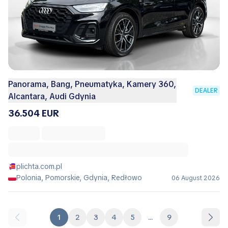
Panorama, Bang, Pneumatyka, Kamery 360,
DEALER
Alcantara, Audi Gdynia
36.504 EUR
plichta.com.pl
Polonia, Pomorskie, Gdynia, Redłowo
06 August 2026
1
2
3
4
5
...
9