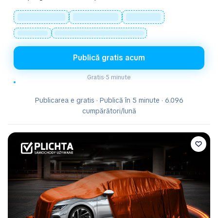
Publică gratis acum
Gratis
·
5 minute
Publicarea e gratis · Publică în 5 minute · 6.096
cumpărători/lună