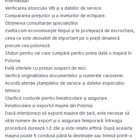
intermediari.
Verificarea istoricului VIN şi a datelor de service.
Compararea preţurilor şi a nivelurilor de echipare.
Obţinerea consultanţei specialiştilor.
zvelta.com economiseşte timpul şi te protejează de escrocherii,
ceea ce este deosebit de important pe o piaţă dinamică
precum cea poloneză.
Sfaturi pentru cei care cumpără pentru prima dată o maşină în
Polonia
Evită ofertele cu preţuri suspect de mici.
Verifică originalitatea documentelor şi numerele caroseriei.
Acordă atenţie ştampilelor de service şi datelor inspecţiilor
tehnice.
Clarifică costurile pentru înmatriculare şi asigurare.
Înmatriculare şi exportul maşinii din Polonia
Dacă intenţionezi să exporţi maşina din ţară, este necesar să
obţii numere de export şi o asigurare temporară. Întreaga
procedură durează 1-2 zile şi este relativ ieftină. După aceasta
maşina poate fi condusă până la destinaţie sau trimisă printr-o