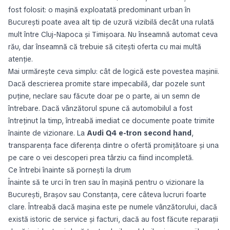
fost folosit: o mașină exploatată predominant urban în
București poate avea alt tip de uzură vizibilă decât una rulată
mult între Cluj-Napoca și Timișoara. Nu înseamnă automat ceva
rău, dar înseamnă că trebuie să citești oferta cu mai multă
atenție.
Mai urmărește ceva simplu: cât de logică este povestea mașinii.
Dacă descrierea promite stare impecabilă, dar pozele sunt
puține, neclare sau făcute doar pe o parte, ai un semn de
întrebare. Dacă vânzătorul spune că automobilul a fost
întreținut la timp, întreabă imediat ce documente poate trimite
înainte de vizionare. La
Audi Q4 e-tron second hand
,
transparența face diferența dintre o ofertă promițătoare și una
pe care o vei descoperi prea târziu ca fiind incompletă.
Ce întrebi înainte să pornești la drum
Înainte să te urci în tren sau în mașină pentru o vizionare la
București, Brașov sau Constanța, cere câteva lucruri foarte
clare. Întreabă dacă mașina este pe numele vânzătorului, dacă
există istoric de service și facturi, dacă au fost făcute reparații