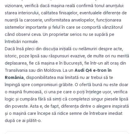
vizionare, verifică dacă mașina reală confirmă tonul anunțului:
starea interiorului, calitatea finisajelor, eventualele diferențe de
nuanță la caroserie, uniformitatea anvelopelor, funcționarea
sistemelor importante și felul în care se comportă vânzătorul
când observi ceva. Un proprietar serios nu se supără pe
întrebări normale.
Dacă însă pleci din discuția inițială cu nelămuriri despre acte,
istoric, poze lipsă sau răspunsuri evazive, de multe ori nu merită
deplasarea, fie că mașina e în București, fie într-un alt oraș din
Transilvania sau din Moldova. La un
Audi Q4 e-tron în
România
, disponibilitatea mai limitată nu ar trebui să te
împingă spre compromisuri grăbite. O ofertă bună nu este doar
o mașină frumoasă, ci una pe care o poți înțelege ușor, verifica
logic și cumpăra fără să simți că completezi singur piesele lipsă
din poveste. Asta e, de fapt, diferența dintre o alegere inspirată
și o mașină care începe să ridice semne de întrebare imediat
după ce ai plătit-o.