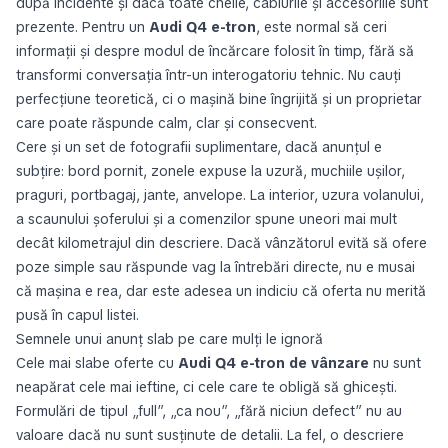
după incidente și dacă toate cheile, cablurile și accesoriile sunt
prezente. Pentru un
Audi Q4 e-tron
, este normal să ceri
informații și despre modul de încărcare folosit în timp, fără să
transformi conversația într-un interogatoriu tehnic. Nu cauți
perfecțiune teoretică, ci o mașină bine îngrijită și un proprietar
care poate răspunde calm, clar și consecvent.
Cere și un set de fotografii suplimentare, dacă anunțul e
subțire: bord pornit, zonele expuse la uzură, muchiile ușilor,
praguri, portbagaj, jante, anvelope. La interior, uzura volanului,
a scaunului șoferului și a comenzilor spune uneori mai mult
decât kilometrajul din descriere. Dacă vânzătorul evită să ofere
poze simple sau răspunde vag la întrebări directe, nu e musai
că mașina e rea, dar este adesea un indiciu că oferta nu merită
pusă în capul listei.
Semnele unui anunț slab pe care mulți le ignoră
Cele mai slabe oferte cu
Audi Q4 e-tron de vânzare
nu sunt
neapărat cele mai ieftine, ci cele care te obligă să ghicești.
Formulări de tipul „full”, „ca nou”, „fără niciun defect” nu au
valoare dacă nu sunt susținute de detalii. La fel, o descriere