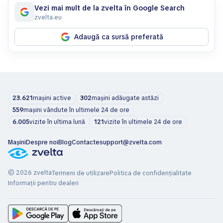
Vezi mai mult de la zvelta în Google Search
zvelta.eu
Adaugă ca sursă preferată
23.621
mașini active
302
mașini adăugate astăzi
559
mașini vândute în ultimele 24 de ore
6.005
vizite în ultima lună
121
vizite în ultimele 24 de ore
Mașini
Despre noi
Blog
Contacte
support@zvelta.com
© 2026 zvelta
Termeni de utilizare
Politica de confidențialitate
Informații pentru dealeri