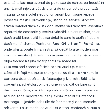
este să te lași impresionat de poze sau de echiparea trecută în
anunț, ci să înțelegi cât de clar și de sincer este prezentată
mașina. La un model electric, un anunț bun spune repede
povestea mașinii: proveniență, istoric de service, kilometri,
starea bateriei dacă există documente sau rapoarte, eventuale
reparații de caroserie și motivul vânzării. Un anunț slab, chiar
dacă arată bine, evită tocmai detaliile care te ajută să decizi
dacă merită drumul. Pentru un
Audi Q4 e-tron în România
,
unde oferta poate fi mai restrânsă decât la alte modele mai
comune, merită să fii selectiv din primul contact și să nu alergi
după fiecare mașină doar pentru că apare rar.
Cum compari corect ofertele pentru Audi Q4 e-tron
Când ai în față mai multe anunțuri cu
Audi Q4 e-tron
, nu le
compara doar după an de fabricație și kilometri. Uită-te la
coerența pachetului complet: cine vinde, cât de bine sunt
descrise dotările, dacă fotografiile arată uniform mașina sau
ascund zone importante, dacă există imagini cu interiorul,
portbagajul, jantele, cablurile de încărcare și documentele
relevante. La un model ca Audi Q4 e-tron, contează și cum a