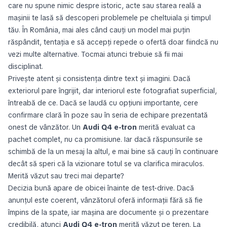
care nu spune nimic despre istoric, acte sau starea reală a
mașinii te lasă să descoperi problemele pe cheltuiala și timpul
tău. În România, mai ales când cauți un model mai puțin
răspândit, tentația e să accepți repede o ofertă doar fiindcă nu
vezi multe alternative. Tocmai atunci trebuie să fii mai
disciplinat.
Privește atent și consistența dintre text și imagini. Dacă
exteriorul pare îngrijit, dar interiorul este fotografiat superficial,
întreabă de ce. Dacă se laudă cu opțiuni importante, cere
confirmare clară în poze sau în seria de echipare prezentată
onest de vânzător. Un
Audi Q4 e-tron
merită evaluat ca
pachet complet, nu ca promisiune. Iar dacă răspunsurile se
schimbă de la un mesaj la altul, e mai bine să cauți în continuare
decât să speri că la vizionare totul se va clarifica miraculos.
Merită văzut sau treci mai departe?
Decizia bună apare de obicei înainte de test-drive. Dacă
anunțul este coerent, vânzătorul oferă informații fără să fie
împins de la spate, iar mașina are documente și o prezentare
credibilă, atunci
Audi Q4 e-tron
merită văzut pe teren. La