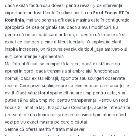
dacă există facturi sau dovezi pentru revizii și ce intervenții
importante au fost făcute în ultimii ani. La un
Ford Focus ST în
România
, mai are sens să afli dacă mașina este în configurație
apropiată de cea originală sau dacă a avut modificări. Nu
pentru că orice modificare ar fi rea, ci pentru că trebuie să știi
exact ce cumperi și cine a făcut lucrările. O explicație clară
inspiră încredere; un răspuns evaziv, de tipul „așa am luat-o și
eu”, cere atenție suplimentară.
Mai întreabă cum se comportă la rece, dacă există martori
aprinși în bord, dacă transmisia și ambreiajul funcționează
normal, dacă există vibrații, zgomote sau scurgeri observate
recent. Cere poze suplimentare cu elemente pe care anunțul le
evită. Dacă vânzătorul spune că nu are timp pentru asta, s-ar
putea să nu aibă timp nici pentru transparență. Pentru un Ford
Focus ST aflat la Iași, Brașov sau Constanța, aceste întrebări te
pot scuti de un drum inutil și de entuziasmul tipic atunci când
vezi pe viu exact mașina pe care o căutai.
Semne că oferta merită filtrată mai sever