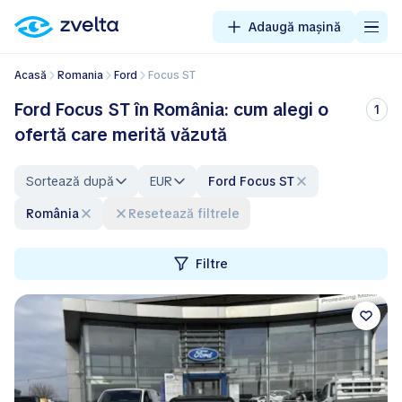
Adaugă mașină
Acasă
Romania
Ford
Focus ST
Ford Focus ST în România: cum alegi o
1
ofertă care merită văzută
Sortează după
EUR
Ford Focus ST
România
Resetează filtrele
Filtre