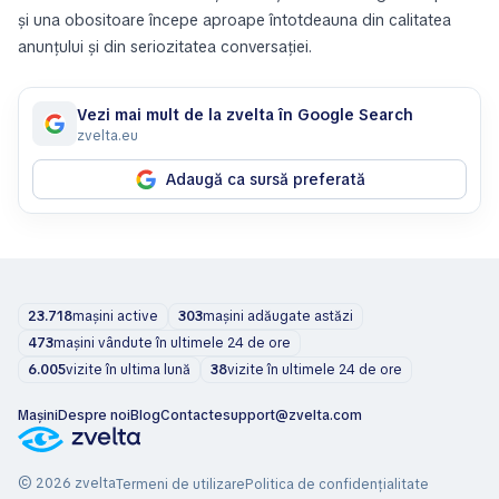
și una obositoare începe aproape întotdeauna din calitatea
anunțului și din seriozitatea conversației.
Vezi mai mult de la zvelta în Google Search
zvelta.eu
Adaugă ca sursă preferată
23.718
mașini active
303
mașini adăugate astăzi
473
mașini vândute în ultimele 24 de ore
6.005
vizite în ultima lună
38
vizite în ultimele 24 de ore
Mașini
Despre noi
Blog
Contacte
support@zvelta.com
© 2026 zvelta
Termeni de utilizare
Politica de confidențialitate