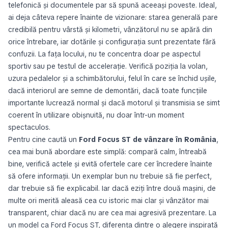
telefonică și documentele par să spună aceeași poveste. Ideal,
ai deja câteva repere înainte de vizionare: starea generală pare
credibilă pentru vârstă și kilometri, vânzătorul nu se apără din
orice întrebare, iar dotările și configurația sunt prezentate fără
confuzii. La fața locului, nu te concentra doar pe aspectul
sportiv sau pe testul de accelerație. Verifică poziția la volan,
uzura pedalelor și a schimbătorului, felul în care se închid ușile,
dacă interiorul are semne de demontări, dacă toate funcțiile
importante lucrează normal și dacă motorul și transmisia se simt
coerent în utilizare obișnuită, nu doar într-un moment
spectaculos.
Pentru cine caută un
Ford Focus ST de vânzare în România
,
cea mai bună abordare este simplă: compară calm, întreabă
bine, verifică actele și evită ofertele care cer încredere înainte
să ofere informații. Un exemplar bun nu trebuie să fie perfect,
dar trebuie să fie explicabil. Iar dacă eziți între două mașini, de
multe ori merită aleasă cea cu istoric mai clar și vânzător mai
transparent, chiar dacă nu are cea mai agresivă prezentare. La
un model ca Ford Focus ST, diferența dintre o alegere inspirată