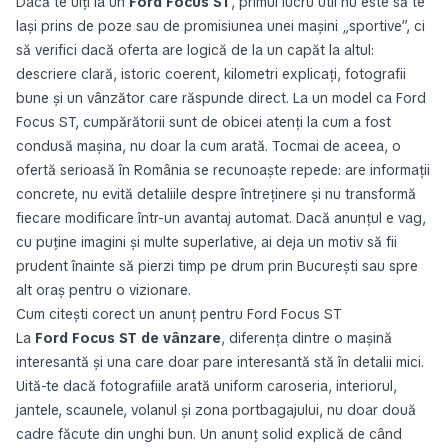
Dacă te uiți la un
Ford Focus ST
, primul lucru util nu este să te
lași prins de poze sau de promisiunea unei mașini „sportive”, ci
să verifici dacă oferta are logică de la un capăt la altul:
descriere clară, istoric coerent, kilometri explicați, fotografii
bune și un vânzător care răspunde direct. La un model ca Ford
Focus ST, cumpărătorii sunt de obicei atenți la cum a fost
condusă mașina, nu doar la cum arată. Tocmai de aceea, o
ofertă serioasă în România se recunoaște repede: are informații
concrete, nu evită detaliile despre întreținere și nu transformă
fiecare modificare într-un avantaj automat. Dacă anunțul e vag,
cu puține imagini și multe superlative, ai deja un motiv să fii
prudent înainte să pierzi timp pe drum prin București sau spre
alt oraș pentru o vizionare.
Cum citești corect un anunț pentru Ford Focus ST
La
Ford Focus ST de vânzare
, diferența dintre o mașină
interesantă și una care doar pare interesantă stă în detalii mici.
Uită-te dacă fotografiile arată uniform caroseria, interiorul,
jantele, scaunele, volanul și zona portbagajului, nu doar două
cadre făcute din unghi bun. Un anunț solid explică de când