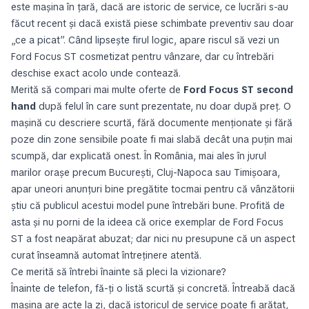
este mașina în țară, dacă are istoric de service, ce lucrări s-au
făcut recent și dacă există piese schimbate preventiv sau doar
„ce a picat”. Când lipsește firul logic, apare riscul să vezi un
Ford Focus ST cosmetizat pentru vânzare, dar cu întrebări
deschise exact acolo unde contează.
Merită să compari mai multe oferte de
Ford Focus ST second
hand
după felul în care sunt prezentate, nu doar după preț. O
mașină cu descriere scurtă, fără documente menționate și fără
poze din zone sensibile poate fi mai slabă decât una puțin mai
scumpă, dar explicată onest. În România, mai ales în jurul
marilor orașe precum București, Cluj-Napoca sau Timișoara,
apar uneori anunțuri bine pregătite tocmai pentru că vânzătorii
știu că publicul acestui model pune întrebări bune. Profită de
asta și nu porni de la ideea că orice exemplar de Ford Focus
ST a fost neapărat abuzat; dar nici nu presupune că un aspect
curat înseamnă automat întreținere atentă.
Ce merită să întrebi înainte să pleci la vizionare?
Înainte de telefon, fă-ți o listă scurtă și concretă. Întreabă dacă
mașina are acte la zi, dacă istoricul de service poate fi arătat,