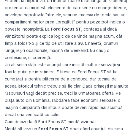
Fii atent la nepotriviri. Un interior foarte uzat lângă un kilometraj
prezentat ca modest, elemente de caroserie cu nuanțe diferite,
anvelope nepotrivite între ele, scaune excesiv de tocite sau un
compartiment motor prea „pregătit” pentru poze pot indica o
poveste incompletă. La
Ford Focus ST
, contează și dacă
vânzătorul poate explica logic de ce vinde mașina acum, cât
timp a folosit-o și ce tip de utilizare a avut: navetă, drumuri
lungi, ieșiri ocazionale, mașină de weekend. Nu cauți o
confesiune, ci coerență.
Un alt semn slab este anunțul care insistă mult pe senzații și
foarte puțin pe întreținere. E firesc ca Ford Focus ST să fie
cumpărat și pentru plăcerea de a conduce, dar tocmai de
aceea istoricul tehnic trebuie să fie clar. Dacă primești mai multe
răspunsuri vagi decât precise, treci la următoarea ofertă. Pe
piața auto din România, răbdarea face economii serioase: o
mașină cumpărată din impuls poate deveni rapid mai scumpă
decât una verificată cu calm.
Cum decizi dacă Ford Focus ST merită vizionat
Merită să vezi un
Ford Focus ST
doar când anunțul, discuția