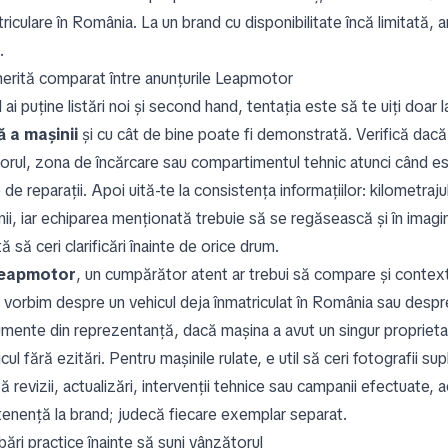
riculare în România. La un brand cu disponibilitate încă limitată, 
.
erită comparat între anunțurile Leapmotor
ai puține listări noi și second hand, tentația este să te uiți doar
ă a mașinii
și cu cât de bine poate fi demonstrată. Verifică dacă f
riorul, zona de încărcare sau compartimentul tehnic atunci când es
de reparații. Apoi uită-te la consistența informațiilor: kilometrajul
ii, iar echiparea menționată trebuie să se regăsească și în imagini
ă să ceri clarificări înainte de orice drum.
eapmotor
, un cumpărător atent ar trebui să compare și context
 vorbim despre un vehicul deja înmatriculat în România sau despr
mente din reprezentanță, dacă mașina a avut un singur proprietar
icul fără ezitări. Pentru mașinile rulate, e util să ceri fotografii 
ă revizii, actualizări, intervenții tehnice sau campanii efectuate
tenență la brand; judecă fiecare exemplar separat.
bări practice înainte să suni vânzătorul