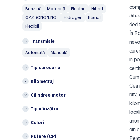
Italia
AM General
comp
Benzină
Motorină
Electric
Hibrid
AMC
L
difer
GAZ (CNG/LNG)
Hidrogen
Etanol
Aston Martin
Lituania
deciz
Flexibil
Austin
P
În R
Austin Healey
Transmisie
nevo
Polonia
Avatr
cure
automată
manuală
S
B
în po
Spania
BAIC
Tip caroserie
certi
Bentley
Ț
Cum 
Bestune
Kilometraj
Țările de Jos
Cea 
Brabus
Altele
bifă 
Cilindree motor
Bugatti
kilom
Belgia
Buick
Tip vânzător
Bulgaria
local
BYD
Cehia
anunț
Culori
C
Cipru
din b
Changan
Croația
Putere (CP)
Pent