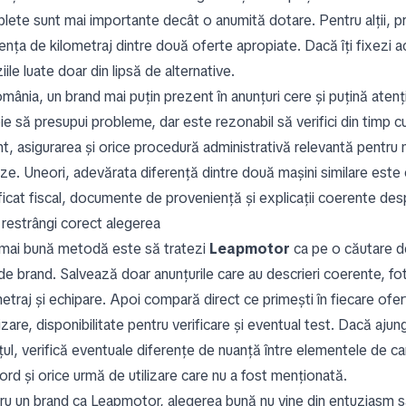
lete sunt mai importante decât o anumită dotare. Pentru alții, pr
ența de kilometraj dintre două oferte apropiate. Dacă îți fixezi ac
iile luate doar din lipsă de alternative.
omânia, un brand mai puțin prezent în anunțuri cere și puțină aten
ie să presupui probleme, dar este rezonabil să verifici din timp c
nt, asigurarea și orice procedură administrativă relevantă pentru
ze. Uneori, adevărata diferență dintre două mașini similare este c
ficat fiscal, documente de proveniență și explicații coerente desp
restrângi corect alegerea
mai bună metodă este să tratezi
Leapmotor
ca pe o căutare d
de brand. Salvează doar anunțurile care au descrieri coerente, fot
etraj și echipare. Apoi compară direct ce primești în fiecare ofer
izare, disponibilitate pentru verificare și eventual test. Dacă aj
ul, verifică eventuale diferențe de nuanță între elementele de caro
ord și orice urmă de utilizare care nu a fost menționată.
ru un brand ca Leapmotor, alegerea bună nu vine din entuziasm sa