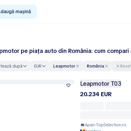
daugă mașină
pmotor pe piața auto din România: cum compari 
rtează după
EUR
Leapmotor
România
Rese
Leapmotor T03
20.234 EUR
Apan-TopSelection.ro