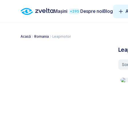
Mașini
Despre noi
Blog
A
+295
Acasă
Romania
Leapmotor
Lea
So