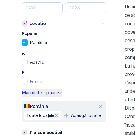
Nissan
Un a
Opel
ce ac
Peugeot
concr
Locație
Porsche
dovez
RAM
Popular
Renault
despr
România
Renault Samsung
prop
A
Skoda
compl
Austria
SsangYong
La f
Subaru
F
prov
Toyota
Franța
răsp
Volkswagen
unde
G
Mai multe opțiuni
Volvo
ofert
Germania
A
România
Disp
Grecia
Abarth
toate locațiile
Adaugă locație
Când
I
Aixam
însea
Islanda
Alfa Romeo
Tip combustibil
stabi