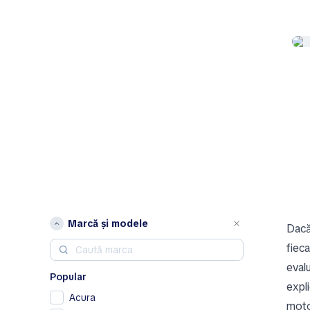
Marcă și modele
Dacă 
fiec
evalu
Popular
expl
Acura
moto