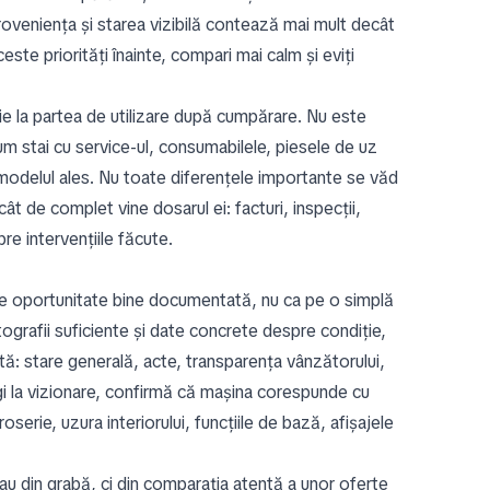
oveniența și starea vizibilă contează mai mult decât
este priorități înainte, compari mai calm și eviți
ție la partea de utilizare după cumpărare. Nu este
um stai cu service-ul, consumabilele, piesele de uz
 modelul ales. Nu toate diferențele importante se văd
ât de complet vine dosarul ei: facturi, inspecții,
re intervențiile făcute.
e oportunitate bine documentată, nu ca pe o simplă
ografii suficiente și date concrete despre condiție,
tă: stare generală, acte, transparența vânzătorului,
ungi la vizionare, confirmă că mașina corespunde cu
serie, uzura interiorului, funcțiile de bază, afișajele
u din grabă, ci din comparația atentă a unor oferte