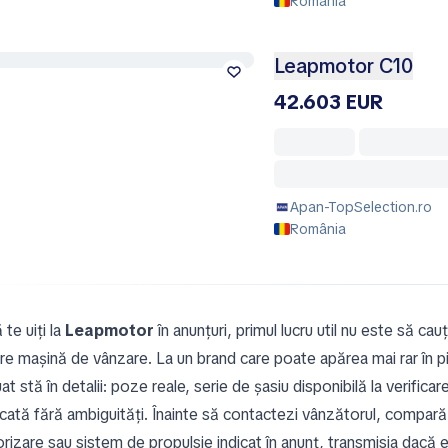
România
Leapmotor C10
42.603 EUR
Apan-TopSelection.ro
România
te uiți la
Leapmotor
în anunțuri, primul lucru util nu este să cau
are mașină de vânzare. La un brand care poate apărea mai rar în pi
at stă în detalii: poze reale, serie de șasiu disponibilă la verifica
icată fără ambiguități. Înainte să contactezi vânzătorul, compară 
rizare sau sistem de propulsie indicat în anunț, transmisia dacă 