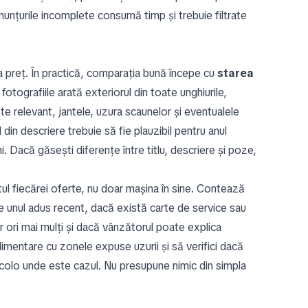
anunțurile incomplete consumă timp și trebuie filtrate
 la preț. În practică, comparația bună începe cu
starea
otografiile arată exteriorul din toate unghiurile,
te relevant, jantele, uzura scaunelor și eventualele
 din descriere trebuie să fie plauzibil pentru anul
. Dacă găsești diferențe între titlu, descriere și poze,
ul fiecărei oferte, nu doar mașina în sine. Contează
e unul adus recent, dacă există carte de service sau
 ori mai mulți și dacă vânzătorul poate explica
suplimentare cu zonele expuse uzurii și să verifici dacă
, acolo unde este cazul. Nu presupune nimic din simpla