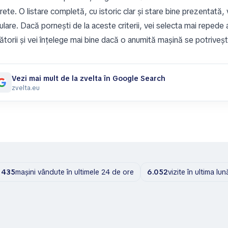
ete. O listare completă, cu istoric clar și stare bine prezentată,
lare. Dacă pornești de la aceste criterii, vei selecta mai repede a
ătorii și vei înțelege mai bine dacă o anumită mașină se potriveș
Vezi mai mult de la zvelta în Google Search
zvelta.eu
435
mașini vândute în ultimele 24 de ore
6.052
vizite în ultima lun