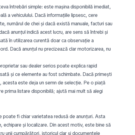
teva întrebări simple: este mașina disponibilă imediat,
ală a vehiculului. Dacă informațiile lipsesc, cere
te, numărul de chei și dacă există manuale, facturi sau
dacă anunțul indică acest lucru, are sens să întrebi și
șată în utilizarea curentă doar ca observație a
 bord. Dacă anunțul nu precizează clar motorizarea, nu
roprietar sau dealer serios poate explica rapid
rvisată și ce elemente au fost schimbate. Dacă primești
e, acesta este deja un semn de selecție. Pe o piață
 prima listare disponibilă; ajută mai mult să alegi
e poate fi chiar varietatea redusă de anunțuri. Asta
, echipare și localizare. Din acest motiv, este bine să
entru unii cumpărători, istoricul clar și documentele