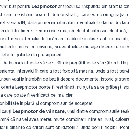
nunț bun pentru
Leapmotor
ar trebui să răspundă din start la câ
te are, ce istoric poate fi demonstrat și care este configurația re
et seria VIN, data primei înmatriculări, eventualele daune declara
i de întreținere. Pentru orice mașină electrificată sau electrică, 
e starea sistemului de încărcare, cablurile incluse, autonomia afi
rietarului, nu ca promisiune, și eventualele mesaje de eroare din
eta tu golurile din presupuneri.
el de important este să vezi cât de pregătit este vânzătorul. Un p
eniența, intervalul în care a fost folosită mașina, unde a fost se
unsuri vagi la întrebări de bază despre documente, istoric și star
 oferta Leapmotor poate fi restrânsă, nu ajută să te grăbești spre
a care poate fi verificată cel mai clar.
onibilitate în piață și compromisuri de acceptat
 cauți
Leapmotor de vânzare
, unul dintre compromisurile real
mnă că nu vei avea mereu multe combinații între an, rulaj, culoare
lești dinainte ce criterii sunt obligatorii și unde poți fi flexibil. P