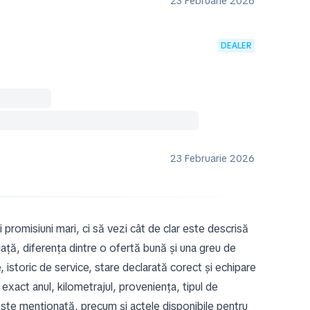
23 Februarie 2026
DEALER
23 Februarie 2026
ți promisiuni mari, ci să vezi cât de clar este descrisă
ață, diferența dintre o ofertă bună și una greu de
re, istoric de service, stare declarată corect și echipare
exact anul, kilometrajul, proveniența, tipul de
este menționată, precum și actele disponibile pentru