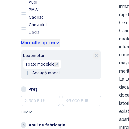
Audi
înmat
BMW
rapid
Cadillac
Ce m
Chevrolet
Când 
Dacia
real
Ford
Mai multe opțiuni
inte
Genesis
urme 
GMC
Leapmotor
Honda
mașin
toate modelele
Hyundai
merit
Adaugă model
Jeep
La
L
Kia
dacă
Preț
Land Rover
docu
Lexus
istor
Mazda
exist
EUR
Mercedes-Benz
apar
MINI
Anul de fabricație
Între