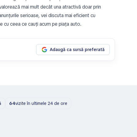
 valorează mai mult decât una atractivă doar prin
nunțurile serioase, vei discuta mai eficient cu
te cu ceea ce cauți acum pe piața auto.
Adaugă ca sursă preferată
ă
64
vizite în ultimele 24 de ore