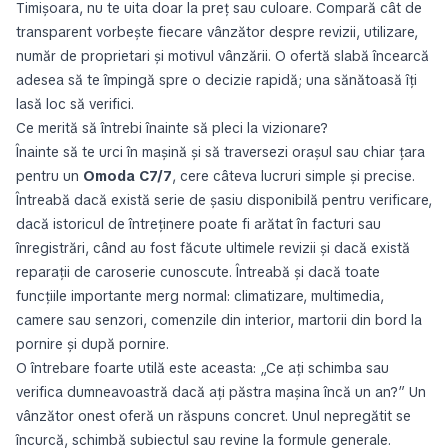
Timișoara, nu te uita doar la preț sau culoare. Compară cât de
transparent vorbește fiecare vânzător despre revizii, utilizare,
număr de proprietari și motivul vânzării. O ofertă slabă încearcă
adesea să te împingă spre o decizie rapidă; una sănătoasă îți
lasă loc să verifici.
Ce merită să întrebi înainte să pleci la vizionare?
Înainte să te urci în mașină și să traversezi orașul sau chiar țara
pentru un
Omoda C7/7
, cere câteva lucruri simple și precise.
Întreabă dacă există serie de șasiu disponibilă pentru verificare,
dacă istoricul de întreținere poate fi arătat în facturi sau
înregistrări, când au fost făcute ultimele revizii și dacă există
reparații de caroserie cunoscute. Întreabă și dacă toate
funcțiile importante merg normal: climatizare, multimedia,
camere sau senzori, comenzile din interior, martorii din bord la
pornire și după pornire.
O întrebare foarte utilă este aceasta: „Ce ați schimba sau
verifica dumneavoastră dacă ați păstra mașina încă un an?” Un
vânzător onest oferă un răspuns concret. Unul nepregătit se
încurcă, schimbă subiectul sau revine la formule generale.