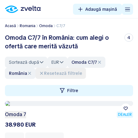
Adaugă mașină
Acasă
Romania
Omoda
C7/7
Omoda C7/7 în România: cum alegi o
4
ofertă care merită văzută
Sortează după
EUR
Omoda C7/7
România
Resetează filtrele
Filtre
Omoda 7
DEALER
38.980 EUR