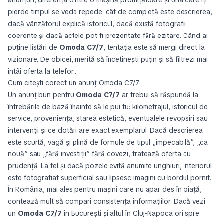
anunțuri, diferența dintre o mașină promițătoare și una care îți
pierde timpul se vede repede: cât de completă este descrierea,
dacă vânzătorul explică istoricul, dacă există fotografii
coerente și dacă actele pot fi prezentate fără ezitare. Când ai
puține listări de
Omoda C7/7
, tentația este să mergi direct la
vizionare. De obicei, merită să încetinești puțin și să filtrezi mai
întâi oferta la telefon.
Cum citești corect un anunț Omoda C7/7
Un anunț bun pentru
Omoda C7/7
ar trebui să răspundă la
întrebările de bază înainte să le pui tu: kilometrajul, istoricul de
service, proveniența, starea estetică, eventualele revopsiri sau
intervenții și ce dotări are exact exemplarul. Dacă descrierea
este scurtă, vagă și plină de formule de tipul „impecabilă”, „ca
nouă” sau „fără investiții” fără dovezi, tratează oferta cu
prudență. La fel și dacă pozele evită anumite unghiuri, interiorul
este fotografiat superficial sau lipsesc imagini cu bordul pornit.
În România, mai ales pentru mașini care nu apar des în piață,
contează mult să compari consistența informațiilor. Dacă vezi
un
Omoda C7/7
în București și altul în Cluj-Napoca ori spre