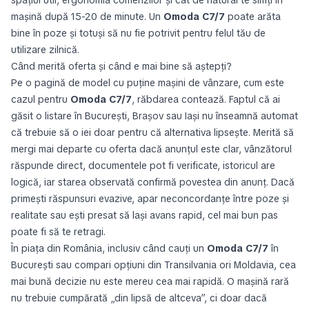
spațiul util, ergonomia comenzilor și cât de natural te simți în
mașină după 15-20 de minute. Un
Omoda C7/7
poate arăta
bine în poze și totuși să nu fie potrivit pentru felul tău de
utilizare zilnică.
Când merită oferta și când e mai bine să aștepți?
Pe o pagină de model cu puține mașini de vânzare, cum este
cazul pentru
Omoda C7/7
, răbdarea contează. Faptul că ai
găsit o listare în București, Brașov sau Iași nu înseamnă automat
că trebuie să o iei doar pentru că alternativa lipsește. Merită să
mergi mai departe cu oferta dacă anunțul este clar, vânzătorul
răspunde direct, documentele pot fi verificate, istoricul are
logică, iar starea observată confirmă povestea din anunț. Dacă
primești răspunsuri evazive, apar neconcordanțe între poze și
realitate sau ești presat să lași avans rapid, cel mai bun pas
poate fi să te retragi.
În piața din România, inclusiv când cauți un
Omoda C7/7
în
București sau compari opțiuni din Transilvania ori Moldavia, cea
mai bună decizie nu este mereu cea mai rapidă. O mașină rară
nu trebuie cumpărată „din lipsă de altceva”, ci doar dacă