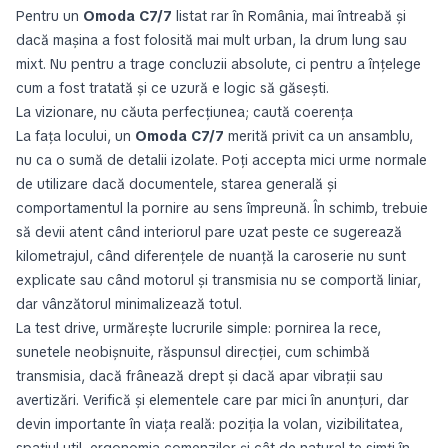
Pentru un
Omoda C7/7
listat rar în România, mai întreabă și
dacă mașina a fost folosită mai mult urban, la drum lung sau
mixt. Nu pentru a trage concluzii absolute, ci pentru a înțelege
cum a fost tratată și ce uzură e logic să găsești.
La vizionare, nu căuta perfecțiunea; caută coerența
La fața locului, un
Omoda C7/7
merită privit ca un ansamblu,
nu ca o sumă de detalii izolate. Poți accepta mici urme normale
de utilizare dacă documentele, starea generală și
comportamentul la pornire au sens împreună. În schimb, trebuie
să devii atent când interiorul pare uzat peste ce sugerează
kilometrajul, când diferențele de nuanță la caroserie nu sunt
explicate sau când motorul și transmisia nu se comportă liniar,
dar vânzătorul minimalizează totul.
La test drive, urmărește lucrurile simple: pornirea la rece,
sunetele neobișnuite, răspunsul direcției, cum schimbă
transmisia, dacă frânează drept și dacă apar vibrații sau
avertizări. Verifică și elementele care par mici în anunțuri, dar
devin importante în viața reală: poziția la volan, vizibilitatea,