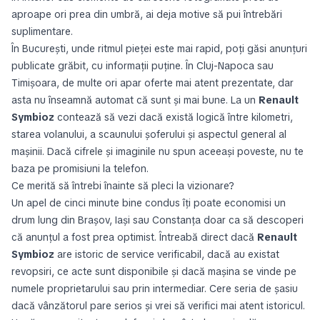
aproape ori prea din umbră, ai deja motive să pui întrebări
suplimentare.
În București, unde ritmul pieței este mai rapid, poți găsi anunțuri
publicate grăbit, cu informații puține. În Cluj-Napoca sau
Timișoara, de multe ori apar oferte mai atent prezentate, dar
asta nu înseamnă automat că sunt și mai bune. La un
Renault
Symbioz
contează să vezi dacă există logică între kilometri,
starea volanului, a scaunului șoferului și aspectul general al
mașinii. Dacă cifrele și imaginile nu spun aceeași poveste, nu te
baza pe promisiuni la telefon.
Ce merită să întrebi înainte să pleci la vizionare?
Un apel de cinci minute bine condus îți poate economisi un
drum lung din Brașov, Iași sau Constanța doar ca să descoperi
că anunțul a fost prea optimist. Întreabă direct dacă
Renault
Symbioz
are istoric de service verificabil, dacă au existat
revopsiri, ce acte sunt disponibile și dacă mașina se vinde pe
numele proprietarului sau prin intermediar. Cere seria de șasiu
dacă vânzătorul pare serios și vrei să verifici mai atent istoricul.