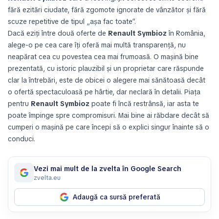
fără ezitări ciudate, fără zgomote ignorate de vânzător și fără
scuze repetitive de tipul „așa fac toate”.
Dacă eziți între două oferte de
Renault Symbioz
în România,
alege-o pe cea care îți oferă mai multă transparență, nu
neapărat cea cu povestea cea mai frumoasă. O mașină bine
prezentată, cu istoric plauzibil și un proprietar care răspunde
clar la întrebări, este de obicei o alegere mai sănătoasă decât
o ofertă spectaculoasă pe hârtie, dar neclară în detalii. Piața
pentru
Renault Symbioz
poate fi încă restrânsă, iar asta te
poate împinge spre compromisuri. Mai bine ai răbdare decât să
cumperi o mașină pe care începi să o explici singur înainte să o
conduci.
Vezi mai mult de la zvelta în Google Search
zvelta.eu
Adaugă ca sursă preferată