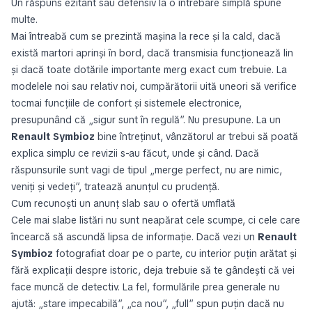
Un răspuns ezitant sau defensiv la o întrebare simplă spune
multe.
Mai întreabă cum se prezintă mașina la rece și la cald, dacă
există martori aprinși în bord, dacă transmisia funcționează lin
și dacă toate dotările importante merg exact cum trebuie. La
modelele noi sau relativ noi, cumpărătorii uită uneori să verifice
tocmai funcțiile de confort și sistemele electronice,
presupunând că „sigur sunt în regulă”. Nu presupune. La un
Renault Symbioz
bine întreținut, vânzătorul ar trebui să poată
explica simplu ce revizii s-au făcut, unde și când. Dacă
răspunsurile sunt vagi de tipul „merge perfect, nu are nimic,
veniți și vedeți”, tratează anunțul cu prudență.
Cum recunoști un anunț slab sau o ofertă umflată
Cele mai slabe listări nu sunt neapărat cele scumpe, ci cele care
încearcă să ascundă lipsa de informație. Dacă vezi un
Renault
Symbioz
fotografiat doar pe o parte, cu interior puțin arătat și
fără explicații despre istoric, deja trebuie să te gândești că vei
face muncă de detectiv. La fel, formulările prea generale nu
ajută: „stare impecabilă”, „ca nou”, „full” spun puțin dacă nu