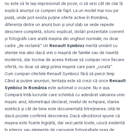
nu este să te lași impresionat de poze, ci să vezi cât de clar îți
explică anunțul ce cumperi de fapt. La un model mai nou pe
piață, unde pot exista puține oferte active în România,
diferența dintre un anunț bun și unul slab se vede repede:
descriere completă, istoric explicat, dotări prezentate coerent
și fotografii care arată mașina din unghiuri normale, nu doar
cadre „de reclamă”. Un
Renault Symbioz
merită urmărit cu
atenție mai ales dacă vrei o mașină de familie sau de navetă
modernă, dar tocmai de aceea trebuie să compari rece fiecare
ofertă, nu doar să alegi prima mașină care pare „curată”.
Cum compari ofertele Renault Symbioz fără să pierzi timp
Când ai puține anunțuri, tentația este să crezi că orice
Renault
Symbioz în România
este automat o ocazie. Nu e așa.
Compară întâi lucrurile care schimbă cu adevărat valoarea unei
mașini: anul, kilometrajul declarat, nivelul de echipare, starea
estetică și cât de bine este documentată întreținerea. Uită-te
dacă pozele confirmă descrierea. Dacă vânzătorul spune că
mașina este foarte îngrijită, dar vezi jante lovite, uzură evidentă
în interior sau elemente de caroserie fotografiate prea de