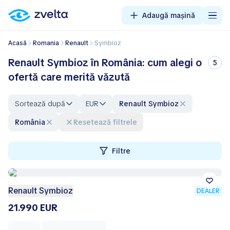
Adaugă mașină
Acasă
Romania
Renault
Symbioz
Renault Symbioz în România: cum alegi o
5
ofertă care merită văzută
Sortează după
EUR
Renault Symbioz
România
Resetează filtrele
Filtre
Renault Symbioz
DEALER
21.990 EUR