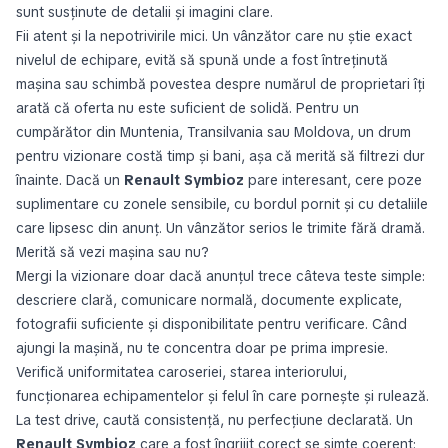
sunt susținute de detalii și imagini clare.
Fii atent și la nepotrivirile mici. Un vânzător care nu știe exact
nivelul de echipare, evită să spună unde a fost întreținută
mașina sau schimbă povestea despre numărul de proprietari îți
arată că oferta nu este suficient de solidă. Pentru un
cumpărător din Muntenia, Transilvania sau Moldova, un drum
pentru vizionare costă timp și bani, așa că merită să filtrezi dur
înainte. Dacă un
Renault Symbioz
pare interesant, cere poze
suplimentare cu zonele sensibile, cu bordul pornit și cu detaliile
care lipsesc din anunț. Un vânzător serios le trimite fără dramă.
Merită să vezi mașina sau nu?
Mergi la vizionare doar dacă anunțul trece câteva teste simple:
descriere clară, comunicare normală, documente explicate,
fotografii suficiente și disponibilitate pentru verificare. Când
ajungi la mașină, nu te concentra doar pe prima impresie.
Verifică uniformitatea caroseriei, starea interiorului,
funcționarea echipamentelor și felul în care pornește și rulează.
La test drive, caută consistență, nu perfecțiune declarată. Un
Renault Symbioz
care a fost îngrijit corect se simte coerent: