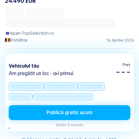
24.490 EUR
Apan-TopSelection.ro
România
16 Aprilie 2026
Preț
Vehiculul tău
– – –
Am pregătit un loc - ia-l primul.
Publică gratis acum
Gratis
·
5 minute