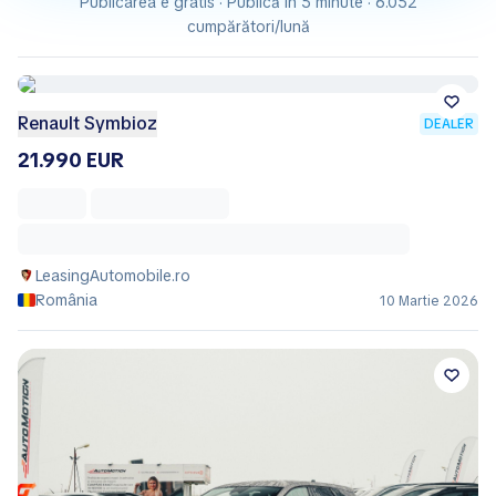
Publicarea e gratis · Publică în 5 minute · 6.052
cumpărători/lună
Renault Symbioz
DEALER
21.990 EUR
LeasingAutomobile.ro
România
10 Martie 2026