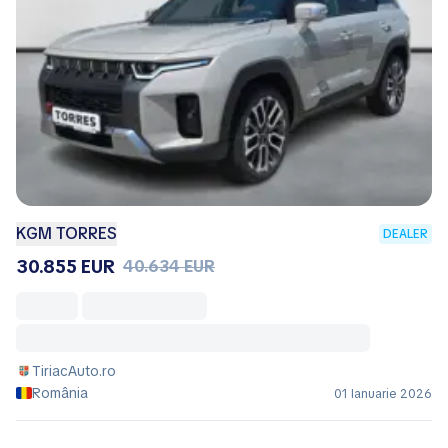
KGM TORRES
DEALER
30.855 EUR
40.634 EUR
TiriacAuto.ro
România
01 Ianuarie 2026