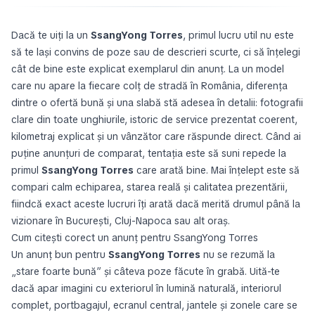
Dacă te uiți la un
SsangYong Torres
, primul lucru util nu este
să te lași convins de poze sau de descrieri scurte, ci să înțelegi
cât de bine este explicat exemplarul din anunț. La un model
care nu apare la fiecare colț de stradă în România, diferența
dintre o ofertă bună și una slabă stă adesea în detalii: fotografii
clare din toate unghiurile, istoric de service prezentat coerent,
kilometraj explicat și un vânzător care răspunde direct. Când ai
puține anunțuri de comparat, tentația este să suni repede la
primul
SsangYong Torres
care arată bine. Mai înțelept este să
compari calm echiparea, starea reală și calitatea prezentării,
fiindcă exact aceste lucruri îți arată dacă merită drumul până la
vizionare în București, Cluj-Napoca sau alt oraș.
Cum citești corect un anunț pentru SsangYong Torres
Un anunț bun pentru
SsangYong Torres
nu se rezumă la
„stare foarte bună” și câteva poze făcute în grabă. Uită-te
dacă apar imagini cu exteriorul în lumină naturală, interiorul
complet, portbagajul, ecranul central, jantele și zonele care se