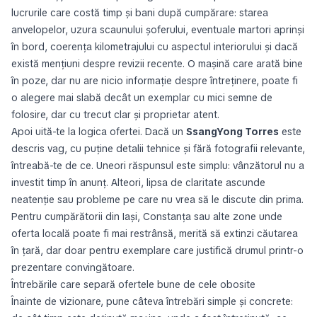
lucrurile care costă timp și bani după cumpărare: starea
anvelopelor, uzura scaunului șoferului, eventuale martori aprinși
în bord, coerența kilometrajului cu aspectul interiorului și dacă
există mențiuni despre revizii recente. O mașină care arată bine
în poze, dar nu are nicio informație despre întreținere, poate fi
o alegere mai slabă decât un exemplar cu mici semne de
folosire, dar cu trecut clar și proprietar atent.
Apoi uită-te la logica ofertei. Dacă un
SsangYong Torres
este
descris vag, cu puține detalii tehnice și fără fotografii relevante,
întreabă-te de ce. Uneori răspunsul este simplu: vânzătorul nu a
investit timp în anunț. Alteori, lipsa de claritate ascunde
neatenție sau probleme pe care nu vrea să le discute din prima.
Pentru cumpărătorii din Iași, Constanța sau alte zone unde
oferta locală poate fi mai restrânsă, merită să extinzi căutarea
în țară, dar doar pentru exemplare care justifică drumul printr-o
prezentare convingătoare.
Întrebările care separă ofertele bune de cele obosite
Înainte de vizionare, pune câteva întrebări simple și concrete: