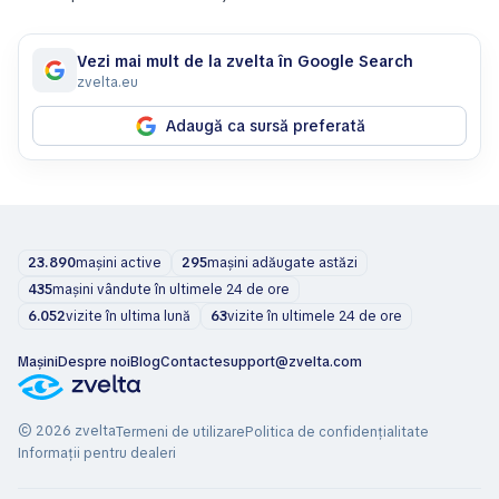
Vezi mai mult de la zvelta în Google Search
zvelta.eu
Adaugă ca sursă preferată
23.890
mașini active
295
mașini adăugate astăzi
435
mașini vândute în ultimele 24 de ore
6.052
vizite în ultima lună
63
vizite în ultimele 24 de ore
Mașini
Despre noi
Blog
Contacte
support@zvelta.com
© 2026 zvelta
Termeni de utilizare
Politica de confidențialitate
Informații pentru dealeri