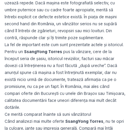
uzează repede. Dacă mașina este fotografiată selectiv, cu
umbre puternice sau cu cadre foarte apropiate, merită să
întrebi explicit ce defecte estetice există. În piața de mașini
second hand din România, un vânzător serios nu se supără
când îl întrebi de zgârieturi, revopsiri sau mici lovituri. Din
contră, răspunde clar și îți trimite poze suplimentare.
La fel de important este cum sunt prezentate actele și istoricul.
Pentru un
SsangYong Torres
pus la vânzare, cere de la
început seria de șasiu, istoricul reviziilor, facturi sau măcar
dovezi că întreținerea nu a fost făcută „după ureche”. Dacă
anunțul spune că mașina a fost întreținută exemplar, dar nu
există nicio urmă de documente, tratează afirmația ca pe o
promisiune, nu ca pe un fapt. În România, mai ales când
compari oferte din București cu unele din Brașov sau Timișoara,
calitatea documentării face uneori diferența mai mult decât
dotările.
Ce merită comparat înainte să suni vânzătorul
Când analizezi mai multe oferte
SsangYong Torres
, nu te opri
la culoare, jante sau impresia generală. Compară mai întâi