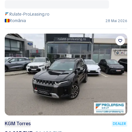
Rulate-ProLeasing.ro
România
28 Mai 2026
KGM Torres
DEALER