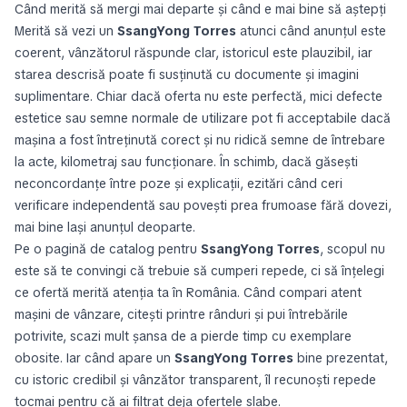
Când merită să mergi mai departe și când e mai bine să aștepți
Merită să vezi un
SsangYong Torres
atunci când anunțul este
coerent, vânzătorul răspunde clar, istoricul este plauzibil, iar
starea descrisă poate fi susținută cu documente și imagini
suplimentare. Chiar dacă oferta nu este perfectă, mici defecte
estetice sau semne normale de utilizare pot fi acceptabile dacă
mașina a fost întreținută corect și nu ridică semne de întrebare
la acte, kilometraj sau funcționare. În schimb, dacă găsești
neconcordanțe între poze și explicații, ezitări când ceri
verificare independentă sau povești prea frumoase fără dovezi,
mai bine lași anunțul deoparte.
Pe o pagină de catalog pentru
SsangYong Torres
, scopul nu
este să te convingi că trebuie să cumperi repede, ci să înțelegi
ce ofertă merită atenția ta în România. Când compari atent
mașini de vânzare, citești printre rânduri și pui întrebările
potrivite, scazi mult șansa de a pierde timp cu exemplare
obosite. Iar când apare un
SsangYong Torres
bine prezentat,
cu istoric credibil și vânzător transparent, îl recunoști repede
tocmai pentru că ai filtrat deja ofertele slabe.