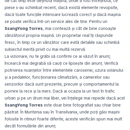
de cât timp este deținută mașina, unde a fost întreținută, ce
piese s-au schimbat recent, dacă există elemente revopsite,
dacă toate funcțiile interioare lucrează corect și dacă mașina
se poate verifica într-un service ales de tine. Pentru un
SsangYong Torres
, mai contează și cât de bine cunoaște
vânzătorul propria mașină. Un proprietar real îți răspunde
firesc, în timp ce un vânzător care evită detaliile sau schimbă
subiectul merită privit cu mai multă rezervă.
La vizionare, nu te grăbi să confirmi ce ai văzut în anunț;
încearcă mai degrabă să cauți ce lipsește din anunț. Verifică
potrivirea nuanțelor între elementele caroseriei, uzura volanului
și a pedalelor, funcționarea climatizării, a camerelor sau
senzorilor dacă sunt prezente, precum și comportamentul la
pornire la rece și la mers. Dacă ai ocazia la un test în trafic
urban și pe un drum mai liber, vei înțelege mai repede dacă acel
SsangYong Torres
este doar bine fotografiat sau chiar bine
păstrat. În Muntenia sau în Transilvania, unde poți găsi mașini
folosite în ritmuri foarte diferite, aceste verificări spun mai mult
decât formulările din anunț.