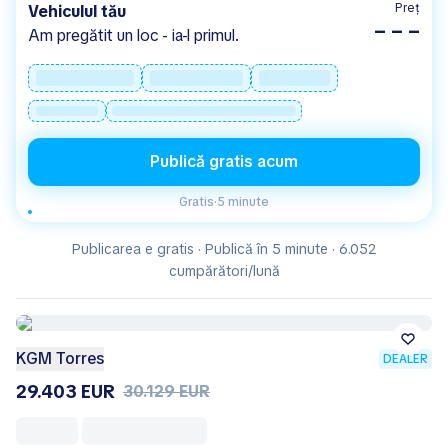
Preț
Vehiculul tău
– – –
Am pregătit un loc - ia-l primul.
Publică gratis acum
Gratis
·
5 minute
Publicarea e gratis · Publică în 5 minute · 6.052
cumpărători/lună
KGM Torres
DEALER
29.403 EUR
30.129 EUR