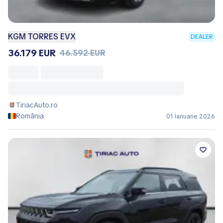
KGM TORRES EVX
DEALER
36.179 EUR
46.592 EUR
TiriacAuto.ro
România
01 Ianuarie 2026