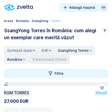
Adaugă mașină
Acasă
Romania
SsangYong
Torres
SsangYong Torres în România: cum alegi
9
un exemplar care merită văzut
Sortează după
EUR
SsangYong Torres
România
Resetează filtrele
Filtre
KGM TORRES
DEALER
27.000 EUR