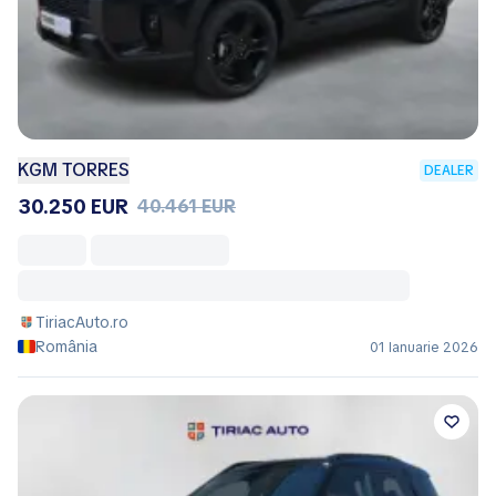
KGM TORRES
DEALER
30.250 EUR
40.461 EUR
TiriacAuto.ro
România
01 Ianuarie 2026