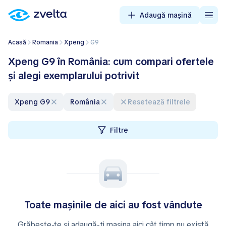
Adaugă mașină
Acasă
Romania
Xpeng
G9
Xpeng G9 în România: cum compari ofertele
și alegi exemplarului potrivit
Xpeng G9
România
Resetează filtrele
Filtre
Toate mașinile de aici au fost vândute
Grăbește-te și adaugă-ți mașina aici cât timp nu există