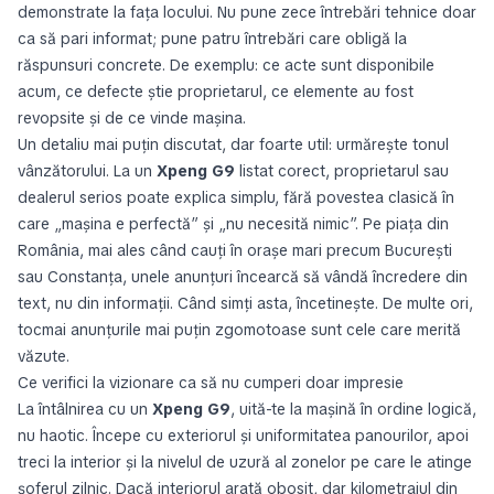
demonstrate la fața locului. Nu pune zece întrebări tehnice doar
ca să pari informat; pune patru întrebări care obligă la
răspunsuri concrete. De exemplu: ce acte sunt disponibile
acum, ce defecte știe proprietarul, ce elemente au fost
revopsite și de ce vinde mașina.
Un detaliu mai puțin discutat, dar foarte util: urmărește tonul
vânzătorului. La un
Xpeng G9
listat corect, proprietarul sau
dealerul serios poate explica simplu, fără povestea clasică în
care „mașina e perfectă” și „nu necesită nimic”. Pe piața din
România, mai ales când cauți în orașe mari precum București
sau Constanța, unele anunțuri încearcă să vândă încredere din
text, nu din informații. Când simți asta, încetinește. De multe ori,
tocmai anunțurile mai puțin zgomotoase sunt cele care merită
văzute.
Ce verifici la vizionare ca să nu cumperi doar impresie
La întâlnirea cu un
Xpeng G9
, uită-te la mașină în ordine logică,
nu haotic. Începe cu exteriorul și uniformitatea panourilor, apoi
treci la interior și la nivelul de uzură al zonelor pe care le atinge
șoferul zilnic. Dacă interiorul arată obosit, dar kilometrajul din