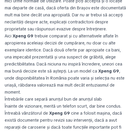
mici urme normale de utilizare. Poate poți accepta și o locație
mai departe de casă, dacă oferta din Brașov este documentată
mult mai bine decât una apropiată. Dar nu ar trebui să accepți
neclarități despre acte, explicații contradictorii despre
proprietate sau răspunsuri evazive despre întreținere.
Aici
Xpeng G9
trebuie comparat și cu alternativele aflate în
apropierea aceleiași decizii de cumpărare, nu doar cu alte
exemplare identice. Dacă două oferte par apropiate ca bani,
una impecabil prezentată și una suspect de grăbită, alege
predictibilitatea. Dacă niciuna nu inspiră încredere, uneori cea
mai bună decizie este să aștepți. La un model ca
Xpeng G9
,
unde disponibilitatea în România poate varia și selecția nu este
uriașă, răbdarea valorează mai mult decât entuziasmul de
moment.
Întrebările care separă anunțul bun de anunțul slab
Înainte de vizionare, merită un telefon scurt, dar bine condus.
Întreabă vânzătorul de
Xpeng G9
cine a folosit mașina, dacă
există documente pentru revizii sau intervenții, dacă a avut
reparații de caroserie și dacă toate funcțiile importante pot fi