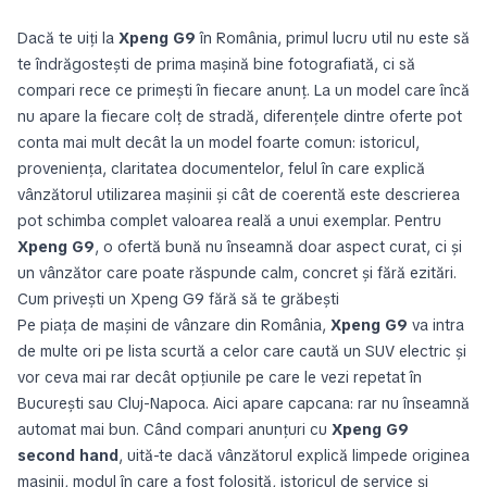
Dacă te uiți la
Xpeng G9
în România, primul lucru util nu este să
te îndrăgostești de prima mașină bine fotografiată, ci să
compari rece ce primești în fiecare anunț. La un model care încă
nu apare la fiecare colț de stradă, diferențele dintre oferte pot
conta mai mult decât la un model foarte comun: istoricul,
proveniența, claritatea documentelor, felul în care explică
vânzătorul utilizarea mașinii și cât de coerentă este descrierea
pot schimba complet valoarea reală a unui exemplar. Pentru
Xpeng G9
, o ofertă bună nu înseamnă doar aspect curat, ci și
un vânzător care poate răspunde calm, concret și fără ezitări.
Cum privești un Xpeng G9 fără să te grăbești
Pe piața de mașini de vânzare din România,
Xpeng G9
va intra
de multe ori pe lista scurtă a celor care caută un SUV electric și
vor ceva mai rar decât opțiunile pe care le vezi repetat în
București sau Cluj-Napoca. Aici apare capcana: rar nu înseamnă
automat mai bun. Când compari anunțuri cu
Xpeng G9
second hand
, uită-te dacă vânzătorul explică limpede originea
mașinii, modul în care a fost folosită, istoricul de service și