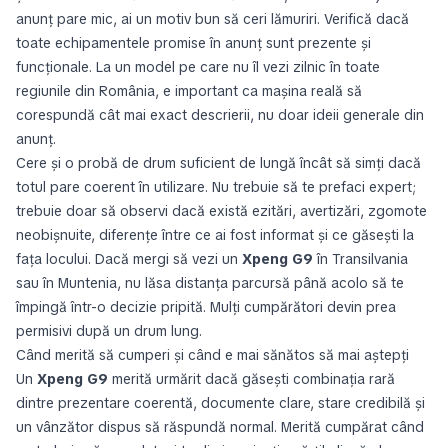
anunț pare mic, ai un motiv bun să ceri lămuriri. Verifică dacă
toate echipamentele promise în anunț sunt prezente și
funcționale. La un model pe care nu îl vezi zilnic în toate
regiunile din România, e important ca mașina reală să
corespundă cât mai exact descrierii, nu doar ideii generale din
anunț.
Cere și o probă de drum suficient de lungă încât să simți dacă
totul pare coerent în utilizare. Nu trebuie să te prefaci expert;
trebuie doar să observi dacă există ezitări, avertizări, zgomote
neobișnuite, diferențe între ce ai fost informat și ce găsești la
fața locului. Dacă mergi să vezi un
Xpeng G9
în Transilvania
sau în Muntenia, nu lăsa distanța parcursă până acolo să te
împingă într-o decizie pripită. Mulți cumpărători devin prea
permisivi după un drum lung.
Când merită să cumperi și când e mai sănătos să mai aștepți
Un
Xpeng G9
merită urmărit dacă găsești combinația rară
dintre prezentare coerentă, documente clare, stare credibilă și
un vânzător dispus să răspundă normal. Merită cumpărat când