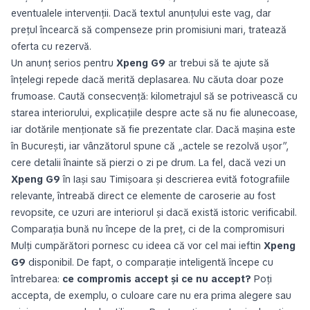
eventualele intervenții. Dacă textul anunțului este vag, dar
prețul încearcă să compenseze prin promisiuni mari, tratează
oferta cu rezervă.
Un anunț serios pentru
Xpeng G9
ar trebui să te ajute să
înțelegi repede dacă merită deplasarea. Nu căuta doar poze
frumoase. Caută consecvență: kilometrajul să se potrivească cu
starea interiorului, explicațiile despre acte să nu fie alunecoase,
iar dotările menționate să fie prezentate clar. Dacă mașina este
în București, iar vânzătorul spune că „actele se rezolvă ușor”,
cere detalii înainte să pierzi o zi pe drum. La fel, dacă vezi un
Xpeng G9
în Iași sau Timișoara și descrierea evită fotografiile
relevante, întreabă direct ce elemente de caroserie au fost
revopsite, ce uzuri are interiorul și dacă există istoric verificabil.
Comparația bună nu începe de la preț, ci de la compromisuri
Mulți cumpărători pornesc cu ideea că vor cel mai ieftin
Xpeng
G9
disponibil. De fapt, o comparație inteligentă începe cu
întrebarea:
ce compromis accept și ce nu accept?
Poți
accepta, de exemplu, o culoare care nu era prima alegere sau