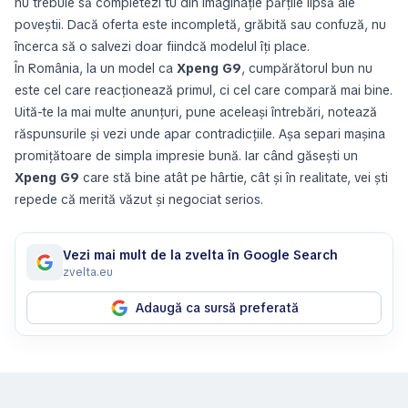
nu trebuie să completezi tu din imaginație părțile lipsă ale
poveștii. Dacă oferta este incompletă, grăbită sau confuză, nu
încerca să o salvezi doar fiindcă modelul îți place.
În România, la un model ca
Xpeng G9
, cumpărătorul bun nu
este cel care reacționează primul, ci cel care compară mai bine.
Uită-te la mai multe anunțuri, pune aceleași întrebări, notează
răspunsurile și vezi unde apar contradicțiile. Așa separi mașina
promițătoare de simpla impresie bună. Iar când găsești un
Xpeng G9
care stă bine atât pe hârtie, cât și în realitate, vei ști
repede că merită văzut și negociat serios.
Vezi mai mult de la zvelta în Google Search
zvelta.eu
Adaugă ca sursă preferată