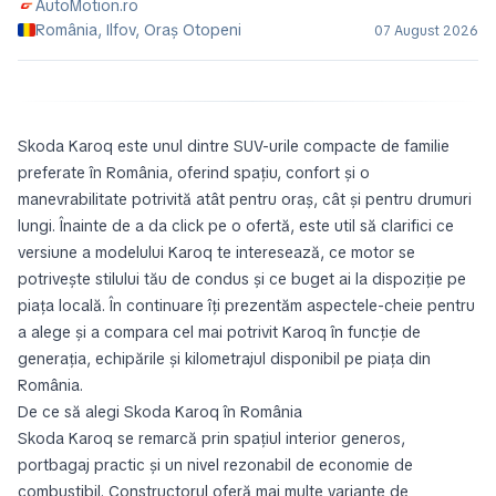
AutoMotion.ro
România, Ilfov, Oraş Otopeni
07 August 2026
Skoda Karoq este unul dintre SUV-urile compacte de familie
preferate în România, oferind spațiu, confort și o
manevrabilitate potrivită atât pentru oraș, cât și pentru drumuri
lungi. Înainte de a da click pe o ofertă, este util să clarifici ce
versiune a modelului Karoq te interesează, ce motor se
potrivește stilului tău de condus și ce buget ai la dispoziție pe
piața locală. În continuare îți prezentăm aspectele-cheie pentru
a alege și a compara cel mai potrivit Karoq în funcție de
generația, echipările și kilometrajul disponibil pe piața din
România.
De ce să alegi Skoda Karoq în România
Skoda Karoq se remarcă prin spațiul interior generos,
portbagaj practic și un nivel rezonabil de economie de
combustibil. Constructorul oferă mai multe variante de