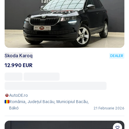
Skoda Karoq
DEALER
12.990 EUR
AutoDE.ro
România, Județul Bacău, Municipiul Bacãu,
Bákó
21 Februarie 2026