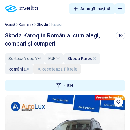
Adaugă mașină
Acasă
Romania
Skoda
Karoq
Skoda Karoq în România: cum alegi,
10
compari și cumperi
Sortează după
EUR
Skoda Karoq
România
Resetează filtrele
Filtre