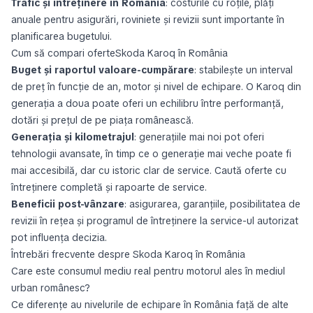
Trafic și întreținere în România
: costurile cu roțile, plăți
anuale pentru asigurări, roviniete și revizii sunt importante în
planificarea bugetului.
Cum să compari oferteSkoda Karoq în România
Buget și raportul valoare-cumpărare
: stabilește un interval
de preț în funcție de an, motor și nivel de echipare. O Karoq din
generația a doua poate oferi un echilibru între performanță,
dotări și prețul de pe piața românească.
Generația și kilometrajul
: generațiile mai noi pot oferi
tehnologii avansate, în timp ce o generație mai veche poate fi
mai accesibilă, dar cu istoric clar de service. Caută oferte cu
întreținere completă și rapoarte de service.
Beneficii post-vânzare
: asigurarea, garanțiile, posibilitatea de
revizii în rețea și programul de întreținere la service-ul autorizat
pot influența decizia.
Întrebări frecvente despre Skoda Karoq în România
Care este consumul mediu real pentru motorul ales în mediul
urban românesc?
Ce diferențe au nivelurile de echipare în România față de alte