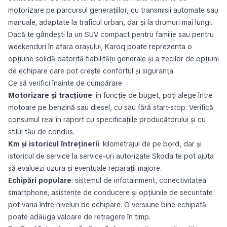
motorizare pe parcursul generațiilor, cu transmisii automate sau
manuale, adaptate la traficul urban, dar și la drumuri mai lungi.
Dacă te gândești la un SUV compact pentru familie sau pentru
weekenduri în afara orașului, Karoq poate reprezenta o
opțiune solidă datorită fiabilității generale și a zecilor de opțiuni
de echipare care pot crește confortul și siguranța.
Ce să verifici înainte de cumpărare
Motorizare și tracțiune
: în funcție de buget, poți alege între
motoare pe benzină sau diesel, cu sau fără start-stop. Verifică
consumul real în raport cu specificațiile producătorului și cu
stilul tău de condus.
Km și istoricul întreținerii
: kilometrajul de pe bord, dar și
istoricul de service la service-uri autorizate Skoda te pot ajuta
să evaluezi uzura și eventuale reparații majore.
Echipări populare
: sistemul de infotainment, conectivitatea
smartphone, asistențe de conducere și opțiunile de securitate
pot varia între niveluri de echipare. O versiune bine echipată
poate adăuga valoare de retragere în timp.