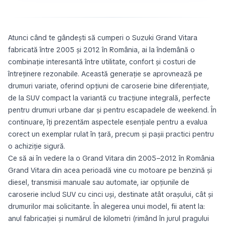
Atunci când te gândești să cumperi o Suzuki Grand Vitara
fabricată între 2005 și 2012 în România, ai la îndemână o
combinație interesantă între utilitate, confort și costuri de
întreținere rezonabile. Această generație se aprovnează pe
drumuri variate, oferind opțiuni de caroserie bine diferențiate,
de la SUV compact la variantă cu tracțiune integrală, perfecte
pentru drumuri urbane dar și pentru escapadele de weekend. În
continuare, îți prezentăm aspectele esențiale pentru a evalua
corect un exemplar rulat în țară, precum și pașii practici pentru
o achiziție sigură.
Ce să ai în vedere la o Grand Vitara din 2005–2012 în România
Grand Vitara din acea perioadă vine cu motoare pe benzină și
diesel, transmisii manuale sau automate, iar opțiunile de
caroserie includ SUV cu cinci uși, destinate atât orașului, cât și
drumurilor mai solicitante. În alegerea unui model, fii atent la:
anul fabricației și numărul de kilometri (rimând în jurul pragului