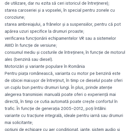
de utilizare, dar nu ezita să ceri istoricul de întreținere);
starea caroseriei și a vopselei, în special pentru zonele cu
coroziune;
starea ambreiajului, a frânelor și a suspensiilor, pentru că pot
apărea uzuri specifice la drumuri proaste;
verificarea funcționării echipamentelor VR sau a sistemelor
AWD în funcție de versiune;
consumul mediu și costurile de întreținere, în funcție de motorul
ales (benzină sau diesel).
Motorizări și variante populare în România
Pentru piața românească, varianta cu motor pe benzină este
de obicei mai:ușor de întreținut, în timp ce dieselul poate oferi
un cuplu bun pentru drumuri lungi. În plus, prinde atenție
alegerea transmisiei: manuală poate oferi o experiență mai
directă, în timp ce cutia automată poate crește confortul în
trafic. În funcție de generația 2005–2012, poți întâlni:
variante cu tracțiune integrală, ideale pentru iarnă sau drumuri
mai solicitante;
opțiuni de echipare cu aer condiționat, jante, sistem audio și