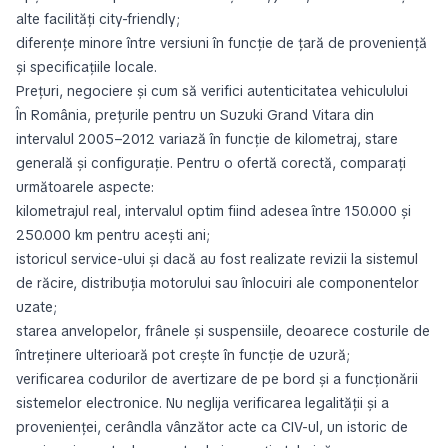
alte facilități city-friendly;
diferențe minore între versiuni în funcție de țară de proveniență
și specificațiile locale.
Prețuri, negociere și cum să verifici autenticitatea vehiculului
În România, prețurile pentru un Suzuki Grand Vitara din
intervalul 2005–2012 variază în funcție de kilometraj, stare
generală și configurație. Pentru o ofertă corectă, comparați
următoarele aspecte:
kilometrajul real, intervalul optim fiind adesea între 150.000 și
250.000 km pentru acești ani;
istoricul service-ului și dacă au fost realizate revizii la sistemul
de răcire, distribuția motorului sau înlocuiri ale componentelor
uzate;
starea anvelopelor, frânele și suspensiile, deoarece costurile de
întreținere ulterioară pot crește în funcție de uzură;
verificarea codurilor de avertizare de pe bord și a funcționării
sistemelor electronice. Nu neglija verificarea legalității și a
provenienței, cerândla vânzător acte ca CIV-ul, un istoric de