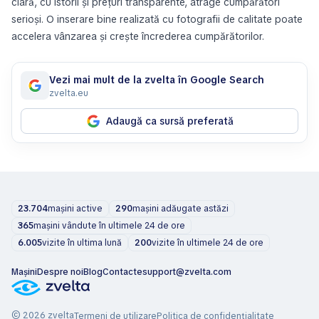
clară, cu istorii și prețuri transparente, atrage cumpărători
serioși. O inserare bine realizată cu fotografii de calitate poate
accelera vânzarea și crește încrederea cumpărătorilor.
Vezi mai mult de la zvelta în Google Search
zvelta.eu
Adaugă ca sursă preferată
23.704
mașini active
290
mașini adăugate astăzi
365
mașini vândute în ultimele 24 de ore
6.005
vizite în ultima lună
200
vizite în ultimele 24 de ore
Mașini
Despre noi
Blog
Contacte
support@zvelta.com
© 2026 zvelta
Termeni de utilizare
Politica de confidențialitate