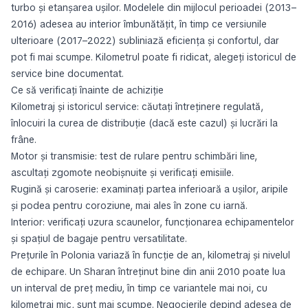
turbo și etanșarea ușilor. Modelele din mijlocul perioadei (2013–
2016) adesea au interior îmbunătățit, în timp ce versiunile
ulterioare (2017–2022) subliniază eficiența și confortul, dar
pot fi mai scumpe. Kilometrul poate fi ridicat, alegeți istoricul de
service bine documentat.
Ce să verificați înainte de achiziție
Kilometraj și istoricul service: căutați întreținere regulată,
înlocuiri la curea de distribuție (dacă este cazul) și lucrări la
frâne.
Motor și transmisie: test de rulare pentru schimbări line,
ascultați zgomote neobișnuite și verificați emisiile.
Rugină și caroserie: examinați partea inferioară a ușilor, aripile
și podea pentru coroziune, mai ales în zone cu iarnă.
Interior: verificați uzura scaunelor, funcționarea echipamentelor
și spațiul de bagaje pentru versatilitate.
Prețurile în Polonia variază în funcție de an, kilometraj și nivelul
de echipare. Un Sharan întreținut bine din anii 2010 poate lua
un interval de preț mediu, în timp ce variantele mai noi, cu
kilometraj mic, sunt mai scumpe. Negocierile depind adesea de