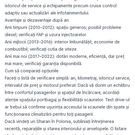
istoricul de service și echipamente precum cruise control
adaptiv sau actualizări ale infotainmentului.
Avantaje și dezavantaje după an
Anii timpurii (2010–2012): spațiu generos; posibil probleme
diesel; verificați FAP și uzura injectoarelor.
Anii mijlocii (2013–2016): interior îmbunătățit, economie de
combustibil; verificați cutia de viteze.
Anii mai noi (2017–2022): dotări moderne, eficiență, dar preț
mai mare; verificați garanția disponibilă.
Cum să comparați opțiunile
Faceți o listă de verificare simplă: an, kilometraj, istoricul service,
intervalul de preț și motorul preferat. Dacă vă dorim un echilibru
între confortul pasagerilor și spațiul de încărcare, acordați
atenție spațiului portbagaj și flexibilității scaunelor. Test drive-ul
ar trebui să confirme ușurința accesului la scaunele din spate și
funcționarea climatizării pentru toți pasagerii.
Dacă vindeți un Sharan în Polonia, subliniați întreținerea
recentă, reparațiile și starea interiorului și anvelopele. O listare