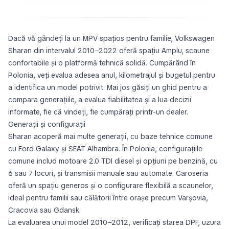
Dacă vă gândeți la un MPV spațios pentru familie, Volkswagen
Sharan din intervalul 2010–2022 oferă spațiu Amplu, scaune
confortabile și o platformă tehnică solidă. Cumpărând în
Polonia, veți evalua adesea anul, kilometrajul și bugetul pentru
a identifica un model potrivit. Mai jos găsiți un ghid pentru a
compara generațiile, a evalua fiabilitatea și a lua decizii
informate, fie că vindeți, fie cumpărați printr-un dealer.
Generații și configurații
Sharan acoperă mai multe generații, cu baze tehnice comune
cu Ford Galaxy și SEAT Alhambra. În Polonia, configurațiile
comune includ motoare 2.0 TDI diesel și opțiuni pe benzină, cu
6 sau 7 locuri, și transmisii manuale sau automate. Caroseria
oferă un spațiu generos și o configurare flexibilă a scaunelor,
ideal pentru familii sau călătorii între orașe precum Varșovia,
Cracovia sau Gdansk.
La evaluarea unui model 2010–2012, verificați starea DPF, uzura