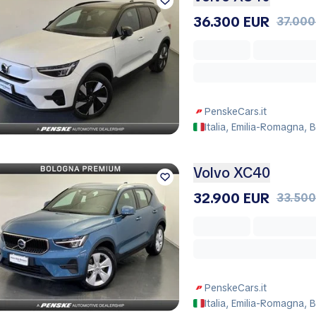
36.300 EUR
37.000
PenskeCars.it
Italia, Emilia-Romagna,
Volvo XC40
32.900 EUR
33.500
PenskeCars.it
Italia, Emilia-Romagna,