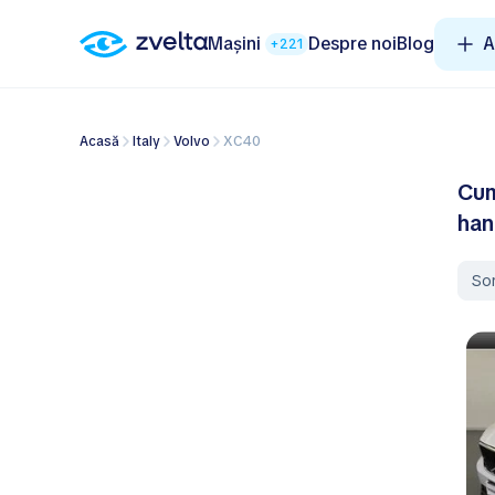
Mașini
Despre noi
Blog
A
+221
Acasă
Italy
Volvo
XC40
Cum
ha
So