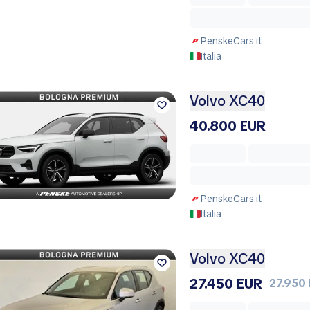
PenskeCars.it
Italia
Volvo XC40
40.800 EUR
PenskeCars.it
Italia
Volvo XC40
27.450 EUR
27.950