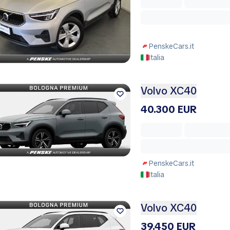
PenskeCars.it
Italia
Volvo XC40
40.300 EUR
PenskeCars.it
Italia
Volvo XC40
39.450 EUR