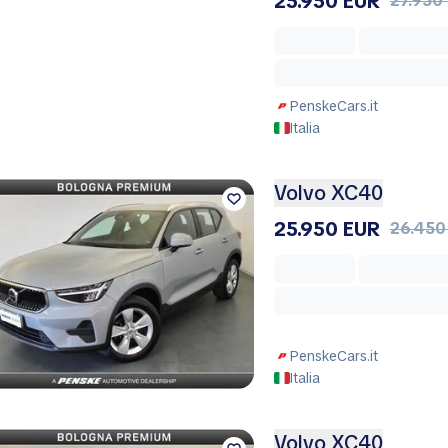
25.950 EUR
27.950
PenskeCars.it
Italia
Volvo XC40
25.950 EUR
26.450
PenskeCars.it
Italia
Volvo XC40