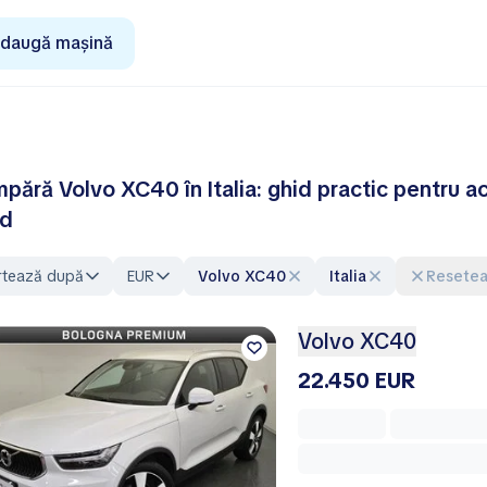
daugă mașină
pără Volvo XC40 în Italia: ghid practic pentru ac
nd
rtează după
EUR
Volvo XC40
Italia
Resetea
Volvo XC40
22.450 EUR